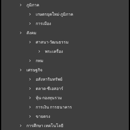
ภูมิภาค
เกษตรยุคใหม่-ภูมิภาค
การเมือง
สังคม
ศาสนา-วัฒนธรรม
พระเครื่อง
กทม
เศรษฐกิจ
อสังหาริมทรัพย์
ตลาด-ซีเอสอาร์
หุ้น-กองทุนรวม
การเงิน การธนาคาร
ขายตรง
การศึกษา เทคโนโลยี