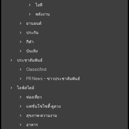
ไอที
พลังงาน
ยานยนต์
ประกัน
กีฬา
บันเทิง
ประชาสัมพันธ์
Classicfind
PR News – ข่าวประชาสัมพันธ์
ไลฟ์สไตล์
ท่องเที่ยว
แฟชั่นโซไซตี้-ดูดวง
สุขภาพ-ความงาม
อาหาร