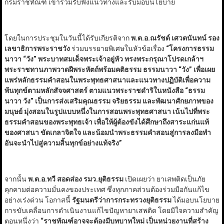
กรมราชทัณฑ์ เข้าร่วมรับฟังแนวทางและรับมอบนโยบาย
โดยในการประชุมในวันนี้ได้รับเกียรติจาก
พ.ต.อ.ณรัชต์ เศวตนันทน์ รอง
เลขาธิการพระราชวัง
ร่วมบรรยายพิเศษในหัวข้อเรื่อง
“
โครงการธรรม
นาวา
“
วัง
”
พระบาทสมเด็จพระเจ้าอยู่หัว ทรงพระกรุณาโปรดเกล้าฯ
พระราชทานภาพวาดฝีพระหัตถ์พร้อมคติธรรม ธรรมนาวา
“
วัง
”
เพื่อเผย
แพร่หลักธรรมคำสอนในพระพุทธศาสนาและแนวทางปฏิบัติเพื่อความ
พ้นทุกข์ตามหลักสัจจศาสตร์ ตามแนวพระราชดำริในหนังสือ
“
ธรรม
นาวา วัง
”
เป็นการส่งเสริมคุณธรรม จริยธรรม และพัฒนาศักยภาพของ
มนุษย์ มุ่งสอนในรูปแบบหนึ่งในการสอนพระพุทธศาสนา เน้นไปที่พระ
ธรรมคำสอนของพระพุทธเจ้า เพื่อให้ผู้ต้องขังได้ศึกษาถึงสาระแก่นแท้
ของศาสนา ขัดเกลาจิตใจ และน้อมนำพระธรรมคำสอนสู่การลงมือทำ
อันจะนำไปสู่ความสิ้นทุกข์อย่างแท้จริง
”
จากนั้น
พ.ต.อ.ทวี สอดส่อง รมว.ยุติธรรม
เปิดเผยว่า ยาเสพติดเป็นภัย
คุกคามต่อความมั่นคงของประเทศ ซึ่งทุกภาคส่วนต้องร่วมมือกันแก้ไข
อย่างเร่งด่วน โอกาสนี้
รัฐมนตรีว่าการกระทรวงยุติธรรม
ได้มอบนโยบาย
การขับเคลื่อนการดำเนินงานแก้ไขปัญหายาเสพติด โดยมีใจความสำคัญ
ตอนหนึ่งว่า
“
ราชทัณฑ์อาจจะต้องมีบทบาทใหม่ เป็นหน่วยงานที่สร้าง