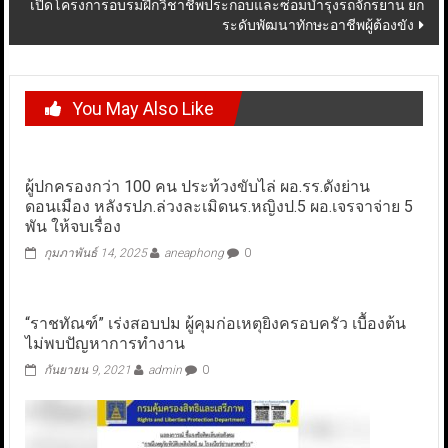
เปิดโครงการอบรมฝึกวิชาชีพประกอบและซ่อมบำรุงรถจักรยาน ยก
ระดับพัฒนาทักษะอาชีพผู้ต้องขัง
You May Also Like
ผู้ปกครองกว่า 100 คน ประท้วงขับไล่ ผอ.รร.ดังย่าน
ดอนเมือง หลังรปภ.ล่วงละเมิดนร.หญิงป.5 ผอ.เจรจาจ่าย 5
พัน ให้จบเรื่อง
กุมภาพันธ์ 14, 2025
aneaphong
0
“ราชทัณฑ์” เร่งสอบปม ผู้คุมก่อเหตุยิงครอบครัว เบื้องต้น
ไม่พบปัญหาการทำงาน
กันยายน 9, 2021
admin
0