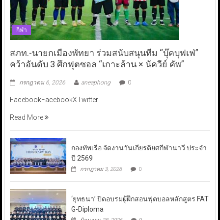
กีฬา
สภท.-นายกเมืองพัทยา ร่วมสนับสนุนทีม “บุ๊คบุฟเฟ่”
คว้าอันดับ 3 ศึกฟุตซอล “เกาะล้าน × นัควีย์ คัพ”
กรกฎาคม 6, 2026
aneaphong
0
FacebookFacebookXTwitter
Read More
กองทัพเรือ จัดงานวันเกียรติยศกีฬานาวี ประจำ
ปี 2569
กรกฎาคม 3, 2026
0
‘ยุทธนา’ ปิดอบรมผู้ฝึกสอนฟุตบอลหลักสูตร FAT
G-Diploma