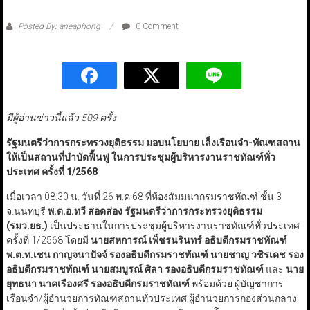
Posted By: aneaphong
0 Comment
มีผู้อ่านข่าวนี้แล้ว 509 ครั้ง
รัฐมนตรีว่าการกระทรวงยุติธรรม มอบนโยบาย เล็งเรือนจำ-ทัณฑสถาน
ให้เป็นสถานที่บำบัดฟื้นฟู
ในการประชุมผู้บริหารงานราชทัณฑ์ทั่ว
ประเทศ ครั้งที่ 1/2568
เมื่อเวลา 08.30 น. วันที่ 26 พ.ค.68 ที่ห้องสัมมนากรมราชทัณฑ์ ชั้น 3
จ.นนทบุรี
พ.ต.อ.ทวี สอดส่อง รัฐมนตรีว่าการกระทรวงยุติธรรม
(รมว.ยธ.)
เป็นประธานในการประชุมผู้บริหารงานราชทัณฑ์ทั่วประเทศ
ครั้งที่ 1/2568 โดยมี
นายสหการณ์ เพ็ชรนรินทร์ อธิบดีกรมราชทัณฑ์
พ.ต.ท.เชน กาญจนาปัจจ์ รองอธิบดีกรมราชทัณฑ์ นายชาญ วชิรเดช รอง
อธิบดีกรมราชทัณฑ์ นายสมบูรณ์ ศิลา รองอธิบดีกรมราชทัณฑ์
และ
นาย
ยุทธนา นาคเรืองศรี
รองอธิบดีกรมราชทัณฑ์
พร้อมด้วย ผู้บัญชาการ
เรือนจำ/ผู้อำนวยการทัณฑสถานทั่วประเทศ ผู้อำนวยการกองส่วนกลาง