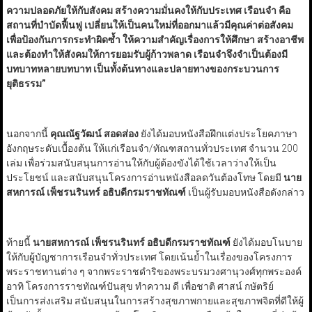
ความปลอดภัยให้กับสังคม สร้างความมั่นคงให้กับประเทศ เรือนจำ คือ
สถานที่บำบัดฟื้นฟู เปลี่ยนให้เป็นคนใหม่ที่ออกมาแล้วมีคุณค่าต่อสังคม
เพื่อป้องกันการกระทำผิดซ้ำ ให้ความสำคัญเรื่องการให้ศึกษา สร้างอาชีพ
และต้องทำให้สังคมให้การยอมรับผู้ก้าวพลาด เรือนจำจึงจำเป็นต้องมี
บทบาทหลายบทบาท เป็นทั้งต้นทางและปลายทางของกระบวนการ
ยุติธรรม
”
นอกจากนี้
คุณณัฐวัฒน์ สอดส่อง
ยังได้มอบหนังสือฝึกแต่งประโยคภาษา
อังกฤษระดับเบื้องต้น ให้แก่เรือนจำ/ทัณฑสถานทั่วประเทศ จำนวน 200
เล่ม เพื่อร่วมสนับสนุนการอ่านให้กับผู้ต้องขังได้ใช้เวลาว่างให้เป็น
ประโยชน์ และสนับสนุนโครงการอ่านหนังสือลดวันต้องโทษ โดยมี
นาย
สหการณ์ เพ็ชรนรินทร์ อธิบดีกรมราชทัณฑ์
เป็นผู้รับมอบหนังสือดังกล่าว
ท้ายนี้
นายสหการณ์ เพ็ชรนรินทร์ อธิบดีกรมราชทัณฑ์
ยังได้มอบโนบาย
ให้กับผู้บัญชาการเรือนจำทั่วประเทศ โดยเน้นย้ำในเรื่องของโครงการ
พระราชทานต่าง ๆ จากพระราชดำริของพระบรมวงศานุวงศ์ทุกพระองค์
อาทิ โครงการราชทัณฑ์ปันสุข ทำความ ดี เพื่อชาติ ศาสน์ กษัตริย์
เป็นการส่งเสริม สนับสนุนในการสร้างสุขภาพกายและสุขภาพจิตที่ดีให้ผู้