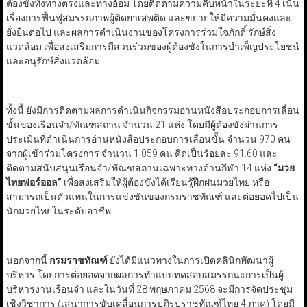
ต้องขังทั้งทางตรงและทางอ้อม โดยติดตามความคืบหน้าในระยะที่ 4 เน้น
เรื่องการฟื้นฟูสมรรถภาพผู้ติดยาเสพติด และขยายให้มีความมั่นคงและ
ยั่งยืนต่อไป และผลการดำเนินงานของโครงการร่วมใจภักดิ์ รักษ์สิ่ง
แวดล้อม เพื่อส่งเสริมการมีส่วนร่วมของผู้ต้องขังในการบำเพ็ญประโยชน์
และอนุรักษ์สิ่งแวดล้อม
ทั้งนี้ ยังมีการติดตามผลการดำเนินกิจกรรมอ่านหนังสือประกอบการเลื่อน
ขั้นของเรือนจำ/ทัณฑสถาน จำนวน 21 แห่ง โดยมีผู้ต้องขังผ่านการ
ประเมินที่ดำเนินการอ่านหนังสือประกอบการเลื่อนขั้น จำนวน 970 คน
จากผู้เข้าร่วมโครงการ จำนวน 1,059 คน คิดเป็นร้อยละ 91.60 และ
ติดตามสนับสนุนเรือนจำ/ทัณฑสถานเฉพาะทางด้านกีฬา 14 แห่ง
“
มวย
ไทยฟอร์ออล
”
เพื่อส่งเสริมให้ผู้ต้องขังได้เรียนรู้ฝึกฝนมวยไทย หรือ
สามารถเป็นตัวแทนในการแข่งขันของกรมราชทัณฑ์ และต่อยอดไปเป็น
นักมวยไทยในระดับอาชีพ
นอกจากนี้
กรมราชทัณฑ์
ยังได้มีแนวทางในการเปิดคลินิกพัฒนาผู้
บริหาร โดยการต่อยอดจากผลการทำแบบทดสอบสมรรถนะการเป็นผู้
บริหารงานเรือนจำ และในวันที่ 28 พฤษภาคม 2568 จะมีการจัดประชุม
เชิงวิชาการ (เสนาการขับเคลื่อนการปฏิรูปราชทัณฑ์ไทย 4 ภาค) โดยมี