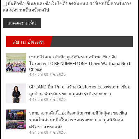
บันทึกชื่อ, อีเมล และชื่อเว็บไซต์ของฉันบนเบราว์เซอร์นี้ สำหรับการ
แสดงความเห็นครั้งถัดไป
สยาม อัพเดท
เขตทวีวัฒนา จับมือ มูลนิธิครอบครัวพอเพียง จัด
โครงการ TO BE NUMBER ONE Thawi Watthana Next
Choice
4:47 pm
08 ส.ค. 2026
CP LAND ปั้น ‘Pri-d’ สร้าง Customer Ecosystem เชื่อม
ลูกบ้าน-พันธมิตร ขยายมูลค่าธุรกิจระยะยาว
4:43 pm
08 ส.ค. 2026
รถพยาบาลคันนี้…ยังต้องกลับมาช่วยชีวิตผู้คน ขอเชิญ
ร่วมเป็นส่วนหนึ่งในการซ่อมรถพยาบาล มูลนิธิกุศล
ศรัทธา อ.พระแสง
4:34 pm
08 ส.ค. 2026