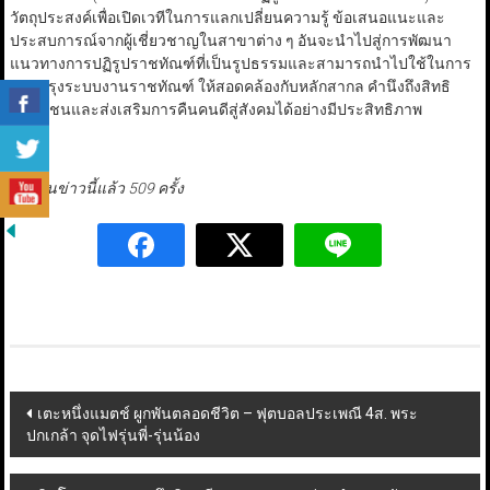
วัตถุประสงค์เพื่อเปิดเวทีในการแลกเปลี่ยนความรู้ ข้อเสนอแนะและ
ประสบการณ์จากผู้เชี่ยวชาญในสาขาต่าง ๆ อันจะนำไปสู่การพัฒนา
แนวทางการปฏิรูปราชทัณฑ์ที่เป็นรูปธรรมและสามารถนำไปใช้ในการ
ปรับปรุงระบบงานราชทัณฑ์ ให้สอดคล้องกับหลักสากล คำนึงถึงสิทธิ
มนุษยชนและส่งเสริมการคืนคนดีสู่สังคมได้อย่างมีประสิทธิภาพ
มีผู้อ่านข่าวนี้แล้ว 509 ครั้ง
Post
เตะหนึ่งแมตช์ ผูกพันตลอดชีวิต – ฟุตบอลประเพณี 4ส. พระ
ปกเกล้า จุดไฟรุ่นพี่-รุ่นน้อง
navigation