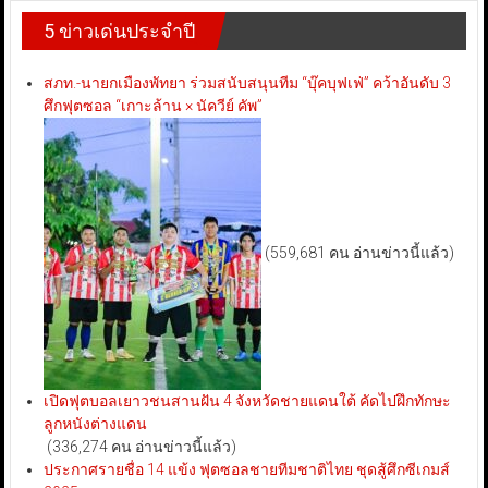
5 ข่าวเด่นประจำปี
สภท.-นายกเมืองพัทยา ร่วมสนับสนุนทีม “บุ๊คบุฟเฟ่” คว้าอันดับ 3
ศึกฟุตซอล “เกาะล้าน × นัควีย์ คัพ”
(559,681 คน อ่านข่าวนี้แล้ว)
เปิดฟุตบอลเยาวชนสานฝัน 4 จังหวัดชายแดนใต้ คัดไปฝึกทักษะ
ลูกหนังต่างแดน
(336,274 คน อ่านข่าวนี้แล้ว)
ประกาศรายชื่อ 14 แข้ง ฟุตซอลชายทีมชาติไทย ชุดสู้ศึกซีเกมส์