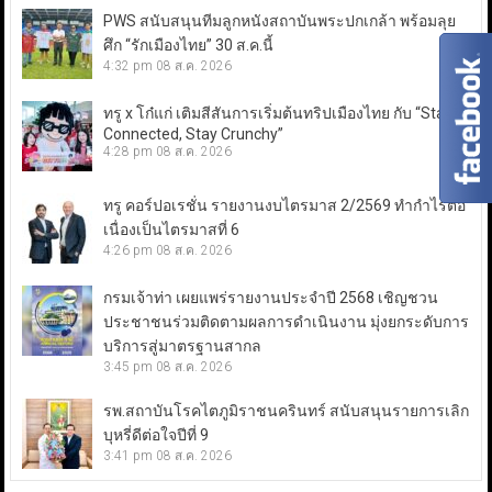
PWS สนับสนุนทีมลูกหนังสถาบันพระปกเกล้า พร้อมลุย
ศึก “รักเมืองไทย” 30 ส.ค.นี้
4:32 pm
08 ส.ค. 2026
ทรู x โก๋แก่ เติมสีสันการเริ่มต้นทริปเมืองไทย กับ “Stay
Connected, Stay Crunchy”
4:28 pm
08 ส.ค. 2026
ทรู คอร์ปอเรชั่น รายงานงบไตรมาส 2/2569 ทำกำไรต่อ
เนื่องเป็นไตรมาสที่ 6
4:26 pm
08 ส.ค. 2026
กรมเจ้าท่า เผยแพร่รายงานประจำปี 2568 เชิญชวน
ประชาชนร่วมติดตามผลการดำเนินงาน มุ่งยกระดับการ
บริการสู่มาตรฐานสากล
3:45 pm
08 ส.ค. 2026
รพ.สถาบันโรคไตภูมิราชนครินทร์ สนับสนุนรายการเลิก
บุหรี่ดีต่อใจปีที่ 9
3:41 pm
08 ส.ค. 2026