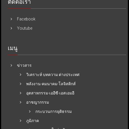
ติดต่อเรา
Facebook
Youtube
เมนู
ข่าวสาร
วิเคราะห์ บทความ ต่างประเทศ
พลังงาน-คมนาคม-โลจิสติกส์
อุตสาหกรรม-เออีซี-เอสเอมอี
อาชญากรรม
กระบวนการยุติธรรม
ภูมิภาค