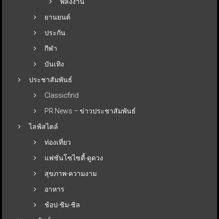
พลังงาน
ยานยนต์
ประกัน
กีฬา
บันเทิง
ประชาสัมพันธ์
Classicfind
PR News – ข่าวประชาสัมพันธ์
ไลฟ์สไตล์
ท่องเที่ยว
แฟชั่นโซไซตี้-ดูดวง
สุขภาพ-ความงาม
อาหาร
ช้อป-ชิม-ชิล