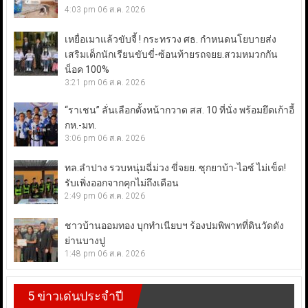
4:03 pm
06 ส.ค. 2026
เหยื่อเมาแล้วขับจี้ ! กระทรวง ศธ. กำหนดนโยบายส่ง
เสริมเด็กนักเรียนขับขี่-ซ้อนท้ายรถจยย.สวมหมวกกัน
น็อค 100%
3:21 pm
06 ส.ค. 2026
“ราเชน” ลั่นเลือกตั้งหน้ากวาด สส. 10 ที่นั่ง พร้อมยึดเก้าอี้
กห.-มท.
3:06 pm
06 ส.ค. 2026
ทล.ลำปาง รวบหนุ่มฉี่ม่วง ขี่จยย. ซุกยาบ้า-ไอซ์ ไม่เข็ด!
รับเพิ่งออกจากคุกไม่ถึงเดือน
2:49 pm
06 ส.ค. 2026
ชาวบ้านออมทอง บุกทำเนียบฯ ร้องปมพิพาทที่ดินวัดดัง
ย่านบางปู
1:48 pm
06 ส.ค. 2026
5 ข่าวเด่นประจำปี