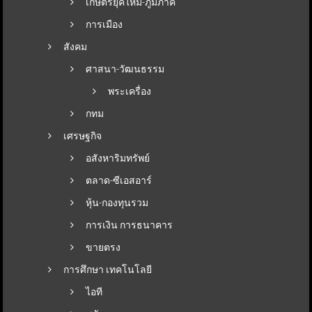
เกษตรยุคใหม่-ภูมิภาค
การเมือง
สังคม
ศาสนา-วัฒนธรรม
พระเครื่อง
กทม
เศรษฐกิจ
อสังหาริมทรัพย์
ตลาด-ซีเอสอาร์
หุ้น-กองทุนรวม
การเงิน การธนาคาร
ขายตรง
การศึกษา เทคโนโลยี
ไอที