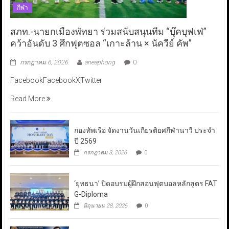
กีฬา
สภท.-นายกเมืองพัทยา ร่วมสนับสนุนทีม “บุ๊คบุฟเฟ่”
คว้าอันดับ 3 ศึกฟุตซอล “เกาะล้าน × นัควีย์ คัพ”
กรกฎาคม 6, 2026
aneaphong
0
FacebookFacebookXTwitter
Read More
กองทัพเรือ จัดงานวันเกียรติยศกีฬานาวี ประจำ
ปี 2569
กรกฎาคม 3, 2026
0
‘ยุทธนา’ ปิดอบรมผู้ฝึกสอนฟุตบอลหลักสูตร FAT
G-Diploma
มิถุนายน 28, 2026
0