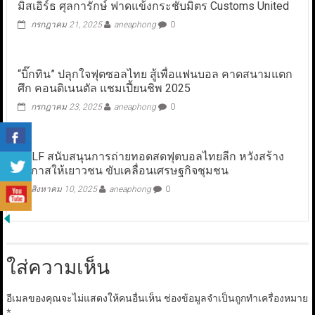
มิสเอิร์ธ​ ศุลการักษ์​ ​ฟาดแข้ง​กระชับมิตร Customs United
กรกฎาคม 21, 2025
aneaphong
0
“บิ๊กทิน” ปลุกใจฟุตซอลไทย สู้เพื่อแฟนบอล คาดสนามแตก
ศึก คอนติเนนตัล แชมเปี้ยนชิพ 2025
กรกฎาคม 23, 2025
aneaphong
0
GULF สนับสนุนการถ่ายทอดสดฟุตบอลไทยลีก หวังสร้าง
โอกาสให้เยาวชน ขับเคลื่อนเศรษฐกิจชุมชน
สิงหาคม 10, 2025
aneaphong
0
ใส่ความเห็น
อีเมลของคุณจะไม่แสดงให้คนอื่นเห็น
ช่องข้อมูลจำเป็นถูกทำเครื่องหมาย
*