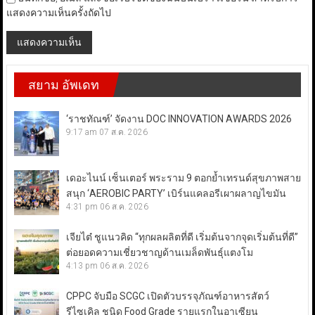
แสดงความเห็นครั้งถัดไป
สยาม อัพเดท
‘ราชทัณฑ์’ จัดงาน DOC INNOVATION AWARDS 2026
9:17 am
07 ส.ค. 2026
เดอะไนน์ เซ็นเตอร์ พระราม 9 ตอกย้ำเทรนด์สุขภาพสาย
สนุก ‘AEROBIC PARTY’ เบิร์นแคลอรีเผาผลาญไขมัน
4:31 pm
06 ส.ค. 2026
เจียไต๋ ชูแนวคิด “ทุกผลผลิตที่ดี เริ่มต้นจากจุดเริ่มต้นที่ดี”
ต่อยอดความเชี่ยวชาญด้านเมล็ดพันธุ์แตงโม
4:13 pm
06 ส.ค. 2026
CPPC จับมือ SCGC เปิดตัวบรรจุภัณฑ์อาหารสัตว์
รีไซเคิล ชนิด Food Grade รายแรกในอาเซียน