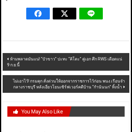
Post
ห้ามพลาดมันแน่! “บัวขาว” ปะทะ “คิโดะ” คู่เอก ศึก RWS เดือดแน่
9 ก.ย.นี้
navigation
ไม่เอาไว้! กรมคุก สั่งด่วนให้ออกจากราชการไว้ก่อน พนง.เรือนจำ
กลางราชบุรี หลังเอี่ยวโยนเซิร์ฟเวอร์คดีบ้าน “กำนันนก” ทิ้งน้ำ
You May Also Like