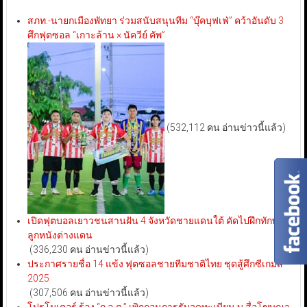
สภท.-นายกเมืองพัทยา ร่วมสนับสนุนทีม “บุ๊คบุฟเฟ่” คว้าอันดับ 3
ศึกฟุตซอล “เกาะล้าน × นัควีย์ คัพ”
(532,112 คน อ่านข่าวนี้แล้ว)
เปิดฟุตบอลเยาวชนสานฝัน 4 จังหวัดชายแดนใต้ คัดไปฝึกทักษะ
ลูกหนังต่างแดน
(336,230 คน อ่านข่าวนี้แล้ว)
ประกาศรายชื่อ 14 แข้ง ฟุตซอลชายทีมชาติไทย ชุดสู้ศึกซีเกมส์
2025
(307,506 คน อ่านข่าวนี้แล้ว)