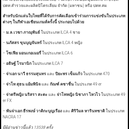
ปตท.สำรวจและผลิตปิโตรเลียม จำกัด (มหาชน) หรือ ปตท.สผ.
สำหรับนักแล่นใบไทยที่ได้รับการคัดเลือกเข้าร่วมการแข่งขันในประเภท
ต่างๆ ในกีฬาเอเชียนเกมส์ครั้งนี้ ประกอบไปด้วย
–
ม.ล.เวฆา ภาณุพันธ์
ในประเภท ILCA 4 ชาย
–
นภัสสร ขุนบุญจันทร์
ในประเภท ILCA 4 หญิง
–
โซเฟีย มอนเกอเมอรี่
ในประเภท ILCA 6
–
อธิษฐ์ โรมานิก
ในประเภท ILCA 7
–
จ่าเอก นาวี ธรรมสุนทร
และ
ปิยะพร เข็มแก้ว
ในประเภท 470
–
จ่าโท สุธน แย้มพินิจ
และ
กัณฑ์ คชาชื่น
ในประภท 49 er
–
จ่าตรีหญิง นริสรา สะตะ
และ
จ่าโทหญิง นิชาภา ไหวไว
ในประเภท 49
er FX
–
พันจ่าเอก ธีรพงษ์ วาติกะบุญเรือง
และ
ศิริวิมล หารินทชาติ
ในประเภท
NACRA 17
มีผู้อ่านข่าวนี้แล้ว 13538 ครั้ง