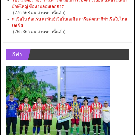
โปรโมเตอร์ ร้อง “ก.ล.ต.” เพิกถอนการรับจดทะเบียน บ.สื่อโฆษณา
ยักษ์ใหญ่ ข้อหาปลอมเอกสาร
(276,568 คน อ่านข่าวนี้แล้ว)
ส.เรือใบ ต้อนรับ สหพันธ์เรือใบเอเชีย หารือพัฒนากีฬาเรือใบไทย-
เอเชีย
(265,366 คน อ่านข่าวนี้แล้ว)
กีฬา