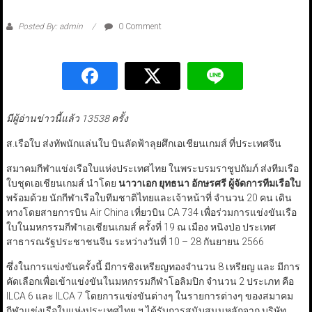
Posted By: admin
0 Comment
มีผู้อ่านข่าวนี้แล้ว 13538 ครั้ง
ส.เรือใบ ส่งทัพนักแล่นใบ บินลัดฟ้าลุยศึกเอเชียนเกมส์ ที่ประเทศจีน
สมาคมกีฬาแข่งเรือใบแห่งประเทศไทย ในพระบรมราชูปถัมภ์ ส่งทีมเรือ
ใบชุดเอเชียนเกมส์ นำโดย
นาวาเอก ยุทธนา อักษรศรี ผู้จัดการทีมเรือใบ
พร้อมด้วย นักกีฬาเรือใบทีมชาติไทยและเจ้าหน้าที่ จำนวน 20 คน เดิน
ทางโดยสายการบิน Air China เที่ยวบิน CA 734 เพื่อร่วมการแข่งขันเรือ
ใบในมหกรรมกีฬาเอเชียนเกมส์ ครั้งที่ 19 ณ เมือง หนิงป่อ ประเทศ
สาธารณรัฐประชาชนจีน ระหว่างวันที่ 10 – 28 กันยายน 2566
ซึ่งในการแข่งขันครั้งนี้ มีการชิงเหรียญทองจำนวน 8 เหรียญ และ มีการ
คัดเลือกเพื่อเข้าแข่งขันในมหกรรมกีฬาโอลิมปิก จำนวน 2 ประเภท คือ
ILCA 6 และ ILCA 7 โดยการแข่งขันต่างๆ ในรายการต่างๆ ของสมาคม
กีฬาแข่งเรือใบแห่งประเทศไทย ฯ ได้รับการสนับสนุนหลักจาก บริษัท