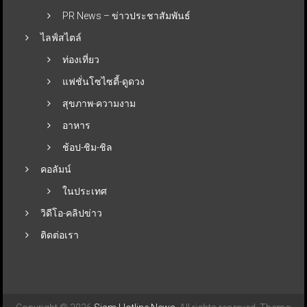
PR News – ข่าวประชาสัมพันธ์
ไลฟ์สไตล์
ท่องเที่ยว
แฟชั่นโซไซตี้-ดูดวง
สุขภาพ-ความงาม
อาหาร
ช้อป-ชิม-ชิล
คอลัมน์
ในประเทศ
วิดีโอ-คลิปข่าว
ติดต่อเรา