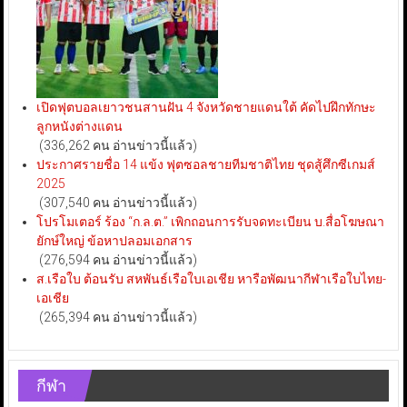
เปิดฟุตบอลเยาวชนสานฝัน 4 จังหวัดชายแดนใต้ คัดไปฝึกทักษะ
ลูกหนังต่างแดน
(336,262 คน อ่านข่าวนี้แล้ว)
ประกาศรายชื่อ 14 แข้ง ฟุตซอลชายทีมชาติไทย ชุดสู้ศึกซีเกมส์
2025
(307,540 คน อ่านข่าวนี้แล้ว)
โปรโมเตอร์ ร้อง “ก.ล.ต.” เพิกถอนการรับจดทะเบียน บ.สื่อโฆษณา
ยักษ์ใหญ่ ข้อหาปลอมเอกสาร
(276,594 คน อ่านข่าวนี้แล้ว)
ส.เรือใบ ต้อนรับ สหพันธ์เรือใบเอเชีย หารือพัฒนากีฬาเรือใบไทย-
เอเชีย
(265,394 คน อ่านข่าวนี้แล้ว)
กีฬา