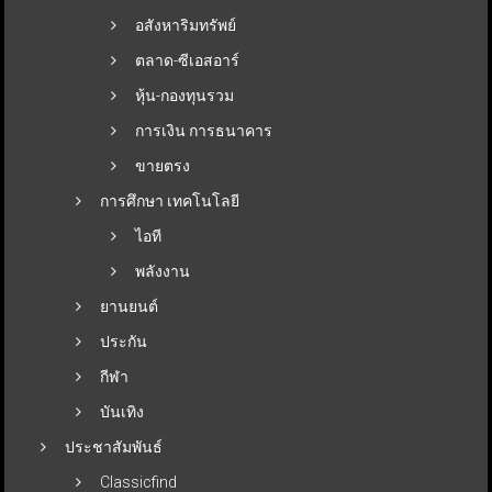
อสังหาริมทรัพย์
ตลาด-ซีเอสอาร์
หุ้น-กองทุนรวม
การเงิน การธนาคาร
ขายตรง
การศึกษา เทคโนโลยี
ไอที
พลังงาน
ยานยนต์
ประกัน
กีฬา
บันเทิง
ประชาสัมพันธ์
Classicfind