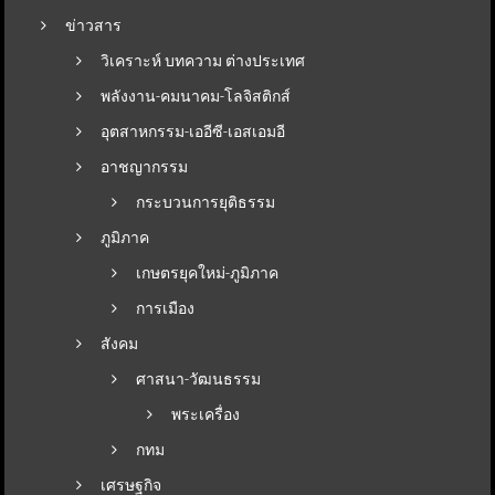
ข่าวสาร
วิเคราะห์ บทความ ต่างประเทศ
พลังงาน-คมนาคม-โลจิสติกส์
อุตสาหกรรม-เออีซี-เอสเอมอี
อาชญากรรม
กระบวนการยุติธรรม
ภูมิภาค
เกษตรยุคใหม่-ภูมิภาค
การเมือง
สังคม
ศาสนา-วัฒนธรรม
พระเครื่อง
กทม
เศรษฐกิจ