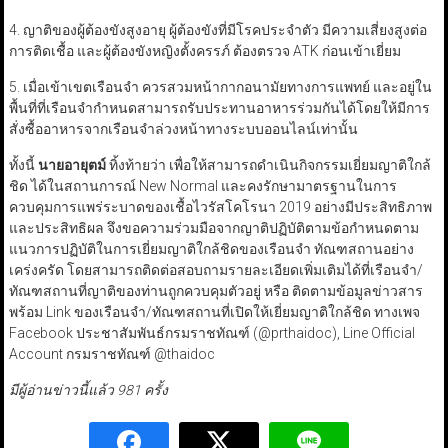
4. ญาติของผู้ต้องขังสูงอายุ ผู้ต้องขังที่มีโรคประจำตัว มีความเสี่ยงสูงต่อ
การติดเชื้อ และผู้ต้องขังหญิงตั้งครรภ์ ต้องตรวจ ATK ก่อนเข้าเยี่ยม
5. เมื่อเข้าเขตเรือนจำ ควรสวมหน้ากากอนามัยทางการแพทย์ และอยู่ใน
พื้นที่ที่เรือนจำกำหนดสามารถรับประทานอาหารร่วมกันได้โดยให้มีการ
สั่งซื้ออาหารจากเรือนจำล่วงหน้าทางระบบออนไลน์เท่านั้น
ทั้งนี้
นายอายุตม์
ทิ้งท้ายว่า เพื่อให้สามารถดำเนินกิจกรรมเยี่ยมญาติใกล้
ชิด ได้ในสถานการณ์ New Normal และคงรักษามาตรฐานในการ
ควบคุมการแพร่ระบาดของเชื้อไวรัสโคโรนา 2019 อย่างมีประสิทธิภาพ
และประสิทธิผล จึงขอความร่วมมือจากญาติปฏิบัติตามข้อกำหนดตาม
แนวการปฏิบัติในการเยี่ยมญาติใกล้ชิดของเรือนจำ ทัณฑสถานอย่าง
เคร่งครัด โดยสามารถติดต่อสอบถามรายละเอียดเพิ่มเติมได้ที่เรือนจำ/
ทัณฑสถานที่ญาติของท่านถูกควบคุมตัวอยู่ หรือ ติดตามข้อมูลข่าวสาร
พร้อม Link ของเรือนจำ/ทัณฑสถานที่เปิดให้เยี่ยมญาติใกล้ชิด ทางเพจ
Facebook ประชาสัมพันธ์กรมราชทัณฑ์ (@prthaidoc), Line Official
Account กรมราชทัณฑ์ @thaidoc
มีผู้อ่านข่าวนี้แล้ว 981 ครั้ง