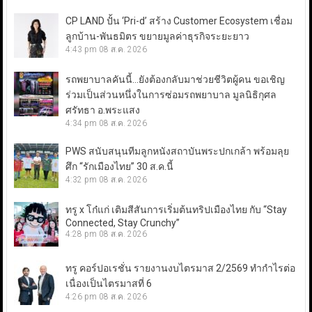
CP LAND ปั้น ‘Pri-d’ สร้าง Customer Ecosystem เชื่อม
ลูกบ้าน-พันธมิตร ขยายมูลค่าธุรกิจระยะยาว
4:43 pm
08 ส.ค. 2026
รถพยาบาลคันนี้…ยังต้องกลับมาช่วยชีวิตผู้คน ขอเชิญ
ร่วมเป็นส่วนหนึ่งในการซ่อมรถพยาบาล มูลนิธิกุศล
ศรัทธา อ.พระแสง
4:34 pm
08 ส.ค. 2026
PWS สนับสนุนทีมลูกหนังสถาบันพระปกเกล้า พร้อมลุย
ศึก “รักเมืองไทย” 30 ส.ค.นี้
4:32 pm
08 ส.ค. 2026
ทรู x โก๋แก่ เติมสีสันการเริ่มต้นทริปเมืองไทย กับ “Stay
Connected, Stay Crunchy”
4:28 pm
08 ส.ค. 2026
ทรู คอร์ปอเรชั่น รายงานงบไตรมาส 2/2569 ทำกำไรต่อ
เนื่องเป็นไตรมาสที่ 6
4:26 pm
08 ส.ค. 2026