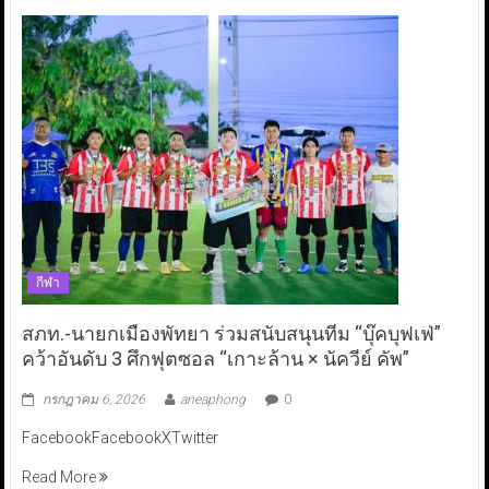
กีฬา
สภท.-นายกเมืองพัทยา ร่วมสนับสนุนทีม “บุ๊คบุฟเฟ่”
คว้าอันดับ 3 ศึกฟุตซอล “เกาะล้าน × นัควีย์ คัพ”
กรกฎาคม 6, 2026
aneaphong
0
FacebookFacebookXTwitter
Read More