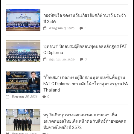
กองทัพเรือ จัดงานวันเกียรติยศกีฬานาวี ประจำ
ปี 2569
กรกฎาคม 3, 2026
0
‘ยุทธนา’ ปิดอบรมผู้ฝึกสอนฟุตบอลหลักสูตร FAT
G-Diploma
มิถุนายน 28, 2026
0
“บิ๊กหยิม” เปิดอบรมผู้ฝึกสอนฟุตบอลขั้นพื้นฐาน
FAT G Diploma ยกระดับโค้ชไทยสู่มาตรฐาน FA
Thailand
มิถุนายน 25, 2026
0
ทรู ยินดีหนุนทางออกสมาคมฟุตบอลฯ เพื่อ
อนาคตบอลไทยเดินหน้าต่อ รับสิทธิ์ถ่ายทอดสด
ทีมชาติไทยถึงปี 2572