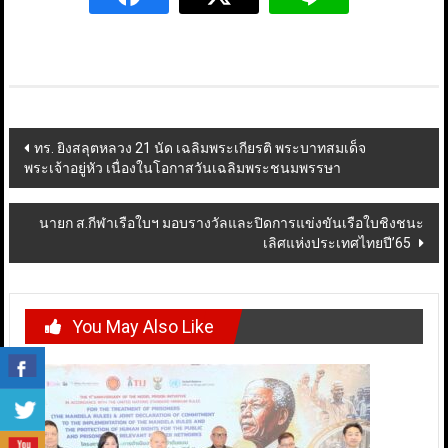
Post
ทร. ยิงสลุตหลวง 21 นัด เฉลิมพระเกียรติ พระบาทสมเด็จ
พระเจ้าอยู่หัว เนื่องในโอกาสวันเฉลิมพระชนมพรรษา
navigation
นายก ส.กีฬาเรือใบฯ มอบรางวัลและปิดการแข่งขันเรือใบชิงชนะ
เลิศแห่งประเทศไทยปี’65
You May Also Like