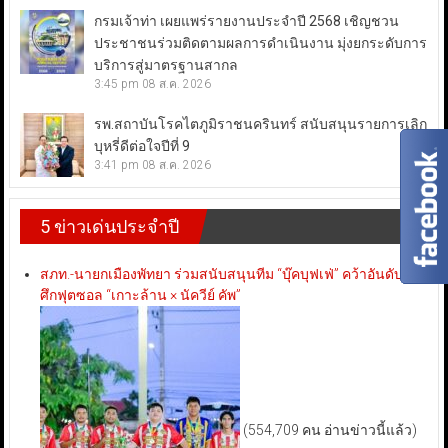
กรมเจ้าท่า เผยแพร่รายงานประจำปี 2568 เชิญชวน
ประชาชนร่วมติดตามผลการดำเนินงาน มุ่งยกระดับการ
บริการสู่มาตรฐานสากล
3:45 pm
08 ส.ค. 2026
รพ.สถาบันโรคไตภูมิราชนครินทร์ สนับสนุนรายการเลิก
บุหรี่ดีต่อใจปีที่ 9
3:41 pm
08 ส.ค. 2026
5 ข่าวเด่นประจำปี
สภท.-นายกเมืองพัทยา ร่วมสนับสนุนทีม “บุ๊คบุฟเฟ่” คว้าอันดับ 3
ศึกฟุตซอล “เกาะล้าน × นัควีย์ คัพ”
(554,709 คน อ่านข่าวนี้แล้ว)