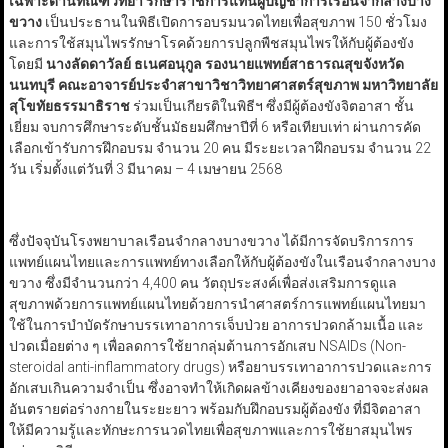
เฉพาะด้านทัณฑวิทยา รักษาราชการแทนผู้บัญชาการเรือนจำกลางบาง
ขวาง
เป็นประธานในพิธีเปิดการอบรมนวดไทยเพื่อสุขภาพ 150 ชั่วโมง
และการใช้สมุนไพรรักษาโรคด้วยการปลูกพืชสมุนไพรให้กับผู้ต้องขัง
โดยมี
นางลัดดาวัลย์ ธเนศอนุกูล รองนายแพทย์สาธารณสุขจังหวัด
นนทบุรี
คณะอาจารย์ประจำสาขาวิชาวิทยาศาสตร์สุขภาพ มหาวิทยาลัย
สุโขทัยธรรมาธิราช
ร่วมเป็นเกียรติในพิธีฯ ซึ่งมีผู้ต้องขังจิตอาสา ชั้น
เยี่ยม จบการศึกษาระดับชั้นมัธยมศึกษาปีที่ 6 หรือเทียบเท่า ผ่านการคัด
เลือกเข้ารับการฝึกอบรม จำนวน 20 คน มีระยะเวลาฝึกอบรม จำนวน 22
วัน เริ่มตั้งแต่วันที่ 3 มีนาคม – 4 เมษายน 2568
ซึ่งปัจจุบันโรงพยาบาลเรือนจำกลางบางขวาง ได้มีการจัดบริการการ
แพทย์แผนไทยและการแพทย์ทางเลือกให้กับผู้ต้องขังในเรือนจำกลางบาง
ขวาง ซึ่งมีจำนวนกว่า 4,400 คน วัตถุประสงค์เพื่อส่งเสริมการดูแล
สุขภาพด้วยการแพทย์แผนไทยด้วยการนำศาสตร์การแพทย์แผนไทยมา
ใช้ในการบำบัดรักษาบรรเทาอาการเจ็บป่วย อาการปวดกล้ามเนื้อ และ
ปวดเมื่อยต่าง ๆ เพื่อลดการใช้ยากลุ่มต้านการอักเสบ NSAIDs (Non-
steroidal anti-inflammatory drugs) หรือยาบรรเทาอาการปวดและการ
อักเสบเกินความจำเป็น ซึ่งอาจทำให้เกิดผลข้างเคียงของยาอาจจะส่งผล
อันตรายต่อร่างกายในระยะยาว พร้อมกับฝึกอบรมผู้ต้องขัง ที่มีจิตอาสา
ให้มีความรู้และทักษะการนวดไทยเพื่อสุขภาพและการใช้ยาสมุนไพร