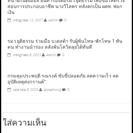
ทนายกันตเมธส์ ยื่นคำร้องต่อรมว.ยุติธรรม เพื่อขอให้ตรวจ
สอบการประกอบอาชีพ นางวิไลพร หลังตกเป็น ผตห. ฟอก
เงิน
กรกฎาคม 12, 2021
admin
0
รมว.ยุติธรรม ร่วมมือ บ.เดลต้า รับผู้พ้นโทษ-พักโทษ 1 พัน
คน ทำงานนำร่อง หลังพ้นโควิดลุยได้ทันที
กรกฎาคม 8, 2021
admin
0
กรมคุมประพฤติ รณรงค์ ขับขี่ปลอดภัย ลดความเร็ว ลด
อุบัติเหตุสงกรานต์”
เมษายน 8, 2026
aneaphong
0
ใส่ความเห็น