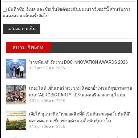
บันทึกชื่อ, อีเมล และชื่อเว็บไซต์ของฉันบนเบราว์เซอร์นี้ สำหรับการ
แสดงความเห็นครั้งถัดไป
สยาม อัพเดท
‘ราชทัณฑ์’ จัดงาน DOC INNOVATION AWARDS 2026
9:17 am
07 ส.ค. 2026
เดอะไนน์ เซ็นเตอร์ พระราม 9 ตอกย้ำเทรนด์สุขภาพสาย
สนุก ‘AEROBIC PARTY’ เบิร์นแคลอรีเผาผลาญไขมัน
4:31 pm
06 ส.ค. 2026
เจียไต๋ ชูแนวคิด “ทุกผลผลิตที่ดี เริ่มต้นจากจุดเริ่มต้นที่ดี”
ต่อยอดความเชี่ยวชาญด้านเมล็ดพันธุ์แตงโม
4:13 pm
06 ส.ค. 2026