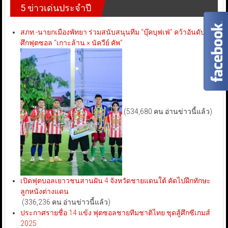
5 ข่าวเด่นประจำปี
สภท.-นายกเมืองพัทยา ร่วมสนับสนุนทีม “บุ๊คบุฟเฟ่” คว้าอันดับ 3
ศึกฟุตซอล “เกาะล้าน × นัควีย์ คัพ”
(534,680 คน อ่านข่าวนี้แล้ว)
เปิดฟุตบอลเยาวชนสานฝัน 4 จังหวัดชายแดนใต้ คัดไปฝึกทักษะ
ลูกหนังต่างแดน
(336,236 คน อ่านข่าวนี้แล้ว)
ประกาศรายชื่อ 14 แข้ง ฟุตซอลชายทีมชาติไทย ชุดสู้ศึกซีเกมส์
2025