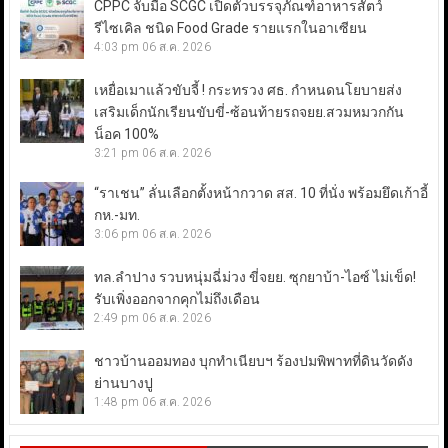
CPPC จับมือ SCGC เปิดตัวบรรจุภัณฑ์อาหารสัตว์
รีไซเคิล ชนิด Food Grade รายแรกในอาเซียน
4:03 pm
06 ส.ค. 2026
เหยื่อเมาแล้วขับจี้ ! กระทรวง ศธ. กำหนดนโยบายส่ง
เสริมเด็กนักเรียนขับขี่-ซ้อนท้ายรถจยย.สวมหมวกกัน
น็อค 100%
3:21 pm
06 ส.ค. 2026
“ราเชน” ลั่นเลือกตั้งหน้ากวาด สส. 10 ที่นั่ง พร้อมยึดเก้าอี้
กห.-มท.
3:06 pm
06 ส.ค. 2026
ทล.ลำปาง รวบหนุ่มฉี่ม่วง ขี่จยย. ซุกยาบ้า-ไอซ์ ไม่เข็ด!
รับเพิ่งออกจากคุกไม่ถึงเดือน
2:49 pm
06 ส.ค. 2026
ชาวบ้านออมทอง บุกทำเนียบฯ ร้องปมพิพาทที่ดินวัดดัง
ย่านบางปู
1:48 pm
06 ส.ค. 2026