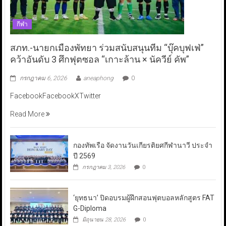
กีฬา
สภท.-นายกเมืองพัทยา ร่วมสนับสนุนทีม “บุ๊คบุฟเฟ่”
คว้าอันดับ 3 ศึกฟุตซอล “เกาะล้าน × นัควีย์ คัพ”
กรกฎาคม 6, 2026
aneaphong
0
FacebookFacebookXTwitter
Read More
กองทัพเรือ จัดงานวันเกียรติยศกีฬานาวี ประจำ
ปี 2569
กรกฎาคม 3, 2026
0
‘ยุทธนา’ ปิดอบรมผู้ฝึกสอนฟุตบอลหลักสูตร FAT
G-Diploma
มิถุนายน 28, 2026
0