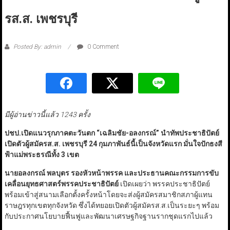
รส.ส. เพชรบุรี
Posted By: admin
0 Comment
มีผู้อ่านข่าวนี้แล้ว 1243 ครั้ง
ปชป.เปิดแนวรุกภาคตะวันตก “เฉลิมชัย-อลงกรณ์” นำทัพประชาธิปัตย์
เปิดตัวผู้สมัครส.ส. เพชรบุรี 24 กุมภาพันธ์นี้เป็นจังหวัดแรก มั่นใจปักธงสี
ฟ้าแม่พระธรณีทั้ง 3 เขต
นายอลงกรณ์ พลบุตร รองหัวหน้าพรรค และประธานคณะกรรมการขับ
เคลื่อนยุทธศาสตร์พรรคประชาธิปัตย์
เปิดเผยว่า พรรคประชาธิปัตย์
พร้อมเข้าสู่สนามเลือกตั้งครั้งหน้าโดยจะส่งผู้สมัครสมาชิกสภาผู้แทน
ราษฎรทุกเขตทุกจังหวัด ซึ่งได้ทยอยเปิดตัวผู้สมัครส.ส.เป็นระยะๆ พร้อม
กับประกาศนโยบายฟื้นฟูและพัฒนาเศรษฐกิจฐานรากชุดแรกไปแล้ว