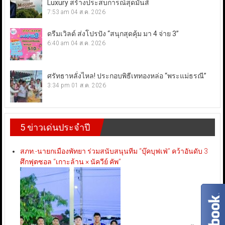
Luxury สร้างประสบการณ์สุดมันส์
7:53 am
04 ส.ค. 2026
ดรีมเวิลด์ ส่งโปรปัง “สนุกสุดคุ้ม มา 4 จ่าย 3”
6:40 am
04 ส.ค. 2026
ศรัทธาหลั่งไหล! ประกอบพิธีเททองหล่อ “พระแม่ธรณี”
3:34 pm
01 ส.ค. 2026
5 ข่าวเด่นประจำปี
สภท.-นายกเมืองพัทยา ร่วมสนับสนุนทีม “บุ๊คบุฟเฟ่” คว้าอันดับ 3
ศึกฟุตซอล “เกาะล้าน × นัควีย์ คัพ”