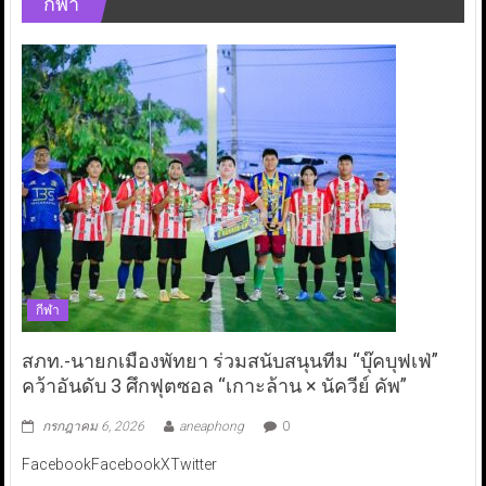
กีฬา
กีฬา
สภท.-นายกเมืองพัทยา ร่วมสนับสนุนทีม “บุ๊คบุฟเฟ่”
คว้าอันดับ 3 ศึกฟุตซอล “เกาะล้าน × นัควีย์ คัพ”
กรกฎาคม 6, 2026
aneaphong
0
FacebookFacebookXTwitter