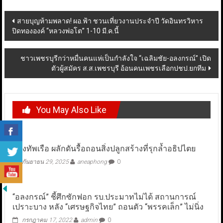
Post
สายบุญห้ามพลาด! ผอ.ฟ้า ชวนเที่ยวงานประจำปี วัดอินทรวิหาร
ปิดทององค์ “หลวงพ่อโต” 1-10 มี.ค.นี้
navigation
ชาวเพชรบุรีกว่าหมื่นคนแห่เป็นกำลังใจ “เฉลิมชัย-อลงกรณ์” เปิด
ตัวผู้สมัคร ส.ส.เพชรบุรี อ้อนคนเพชรเลือกปชป.ยกทีม
You May Also Like
กองทัพเรือ ผลักดันรื้อถอนสิ่งปลูกสร้างที่รุกล้ำอธิปไตย
กันยายน 29, 2025
aneaphong
0
“อลงกรณ์” ชี้ศึกซักฟอก รบ.ประมาทไม่ได้ สถานการณ์
เปราะบาง หลัง “เศรษฐกิจไทย” ถอนตัว “พรรคเล็ก” ไม่นิ่ง
กรกฎาคม 17, 2022
admin
0