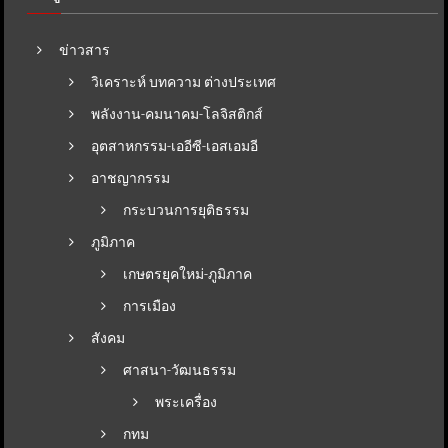
ข่าวสาร
วิเคราะห์ บทความ ต่างประเทศ
พลังงาน-คมนาคม-โลจิสติกส์
อุตสาหกรรม-เออีซี-เอสเอมอี
อาชญากรรม
กระบวนการยุติธรรม
ภูมิภาค
เกษตรยุคใหม่-ภูมิภาค
การเมือง
สังคม
ศาสนา-วัฒนธรรม
พระเครื่อง
กทม