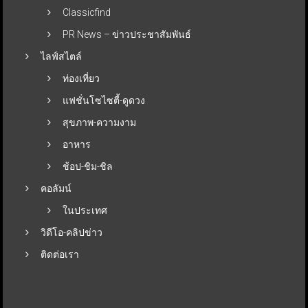
Classicfind
PR News – ข่าวประชาสัมพันธ์
ไลฟ์สไตล์
ท่องเที่ยว
แฟชั่นโซไซตี้-ดูดวง
สุขภาพ-ความงาม
อาหาร
ช้อป-ชิม-ชิล
คอลัมน์
ในประเทศ
วิดีโอ-คลิปข่าว
ติดต่อเรา