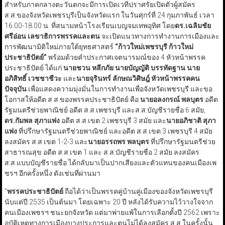
สำหรับภาคกลางตะวันตกจะมีการเปิดเวทีปราศรัยเปิดตัวผู้สมัคร
ส.ส.ของจังหวัดเพชรบุรีเป็นจังหวัดแรก ในวันศุกร์ที่ 24 กุมภาพันธ์ เวลา
16.00-18.00 น. ที่สนามหน้าโรงเรียนเบญจมเทพอุทิศ โดย
ดร.เฉลิมชัย
ศรีอ่อน เลขาธิการพรรคและตน
จะเปิดแนวทางการทำงานการเมืองและ
การพัฒนามิติใหม่ภายใต้ยุทธศาสตร์
“ก้าวใหม่เพชรบุรี ก้าวใหม่
ประชาธิปัตย์”
พร้อมด้วยคำประกาศเจตนารมณ์ของ 4 หัวหน้าพรรค
ประชาธิปัตย์ ได้แก่
นายชวน หลีกภัย นายบัญญัติ บรรทัดฐาน นาย
อภิสิทธิ์ เวชชาชีวะ
และ
นายจุรินทร์ ลักษณวิศิษฎ์ หัวหน้าพรรคคน
ปัจจุบัน
เพื่อแสดงความมุ่งมั่นในการทำงานเพื่อจังหวัดเพชรบุรี และขอ
โอกาสให้อดีต ส.ส.ของพรรคประชาธิปัตย์ คือ
นายอลงกรณ์ พลบุตร
อดีต
รัฐมนตรีช่วยพาณิชย์ อดีต ส.ส.เพชรบุรี และส.ส.บัญชีรายชื่อ 6 สมัย,
ดร.กัมพล สุภาแพ่ง
อดีต ส.ส.เขต 2 เพชรบุรี 3 สมัย และ
นายอภิชาติ สุภา
แพ่ง
ที่ปรึกษารัฐมนตรีช่วยพาณิชย์ และอดีต ส.ส.เขต 3 เพชรบุรี 4 สมัย
ลงสมัคร ส.ส.เขต 1-2-3 และ
นายอรรถพร พลบุตร
ที่ปรึกษารัฐมนตรีช่วย
สาธารณสุข อดีต ส.ส.เขต 1 และ ส.ส.บัญชีรายชื่อ 2 สมัย ลงสมัคร
ส.ส.แบบบัญชีรายชื่อ ได้กลับมาเป็นปากเสียงและตัวแทนของคนเมืองเพ
ชรฯ อีกครั้งหนึ่ง ดังเช่นที่ผ่านมา
“
พรรคประชาธิปัตย์
ถือได้ว่าเป็นพรรคคู่บ้านคู่เมืองของจังหวัดเพชรบุรี
นับแต่ปี 2535 เป็นต้นมา โดยเฉพาะ 20 ปี หลังได้รับความไว้วางใจจาก
คนเมืองเพชรฯ ชนะยกจังหวัด แต่มาพ่ายแพ้ในการเลือกตั้งปี 2562 เพราะ
อุบัติเหตุทางการเมืองบางประการและตนไม่ได้ลงสมัคร ส.ส.ในครั้งนั้น