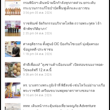
กรมพินิจฯ เดินหน้าผนึกกำลังทุกภาคส่วน ยกระดับ
กระบวนการแก้ไขบำบัดฟื้นฟูเด็กและเยาวชน
3:56 pm
05 ส.ค. 2026
ราชทัณฑ์ จัดกิจกรรมบริจาคโลหิต ถวายพระกุศล ‘เจ้า
ฟ้าพัชรกิติยาภา’
2:35 pm
04 ส.ค. 2026
ศาลยุติธรรม ตั้งศูนย์ CIC ป้องกันไซเบอร์ มุ่งคุ้มครอง
ข้อมูลคดี-ประชาชน
1:18 pm
04 ส.ค. 2026
ทำดีเพื่อแม่! “ลุงซานต้าเมืองนนท์” เปิดสอนขนมงาทอด-
ไข่หงส์ฟรี 12 ส.ค.นี้
9:38 am
04 ส.ค. 2026
ทร. บวงสรวงพระภูมิเจ้าที่ พิธีสงฆ์-เซ่นไหว้แม่ย่านางเรือ
พระราชพิธี เตรียมขบวนพยุหยาตราทางชลมารค
9:16 am
04 ส.ค. 2026
ททท. เดินหน้ากระตุ้นท่องเที่ยวผจญภัย Adventure