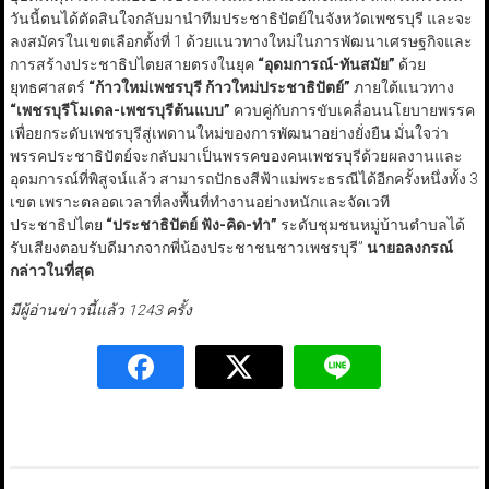
วันนี้ตนได้ตัดสินใจกลับมานำทีมประชาธิปัตย์ในจังหวัดเพชรบุรี และจะ
ลงสมัครในเขตเลือกตั้งที่ 1 ด้วยแนวทางใหม่ในการพัฒนาเศรษฐกิจและ
การสร้างประชาธิปไตยสายตรงในยุค
“อุดมการณ์-ทันสมัย”
ด้วย
ยุทธศาสตร์
“ก้าวใหม่เพชรบุรี ก้าวใหม่ประชาธิปัตย์”
ภายใต้แนวทาง
“เพชรบุรีโมเดล-เพชรบุรีต้นแบบ”
ควบคู่กับการขับเคลื่อนนโยบายพรรค
เพื่อยกระดับเพชรบุรีสู่เพดานใหม่ของการพัฒนาอย่างยั่งยืน มั่นใจว่า
พรรคประชาธิปัตย์จะกลับมาเป็นพรรคของคนเพชรบุรีด้วยผลงานและ
อุดมการณ์ที่พิสูจน์แล้ว สามารถปักธงสีฟ้าแม่พระธรณีได้อีกครั้งหนึ่งทั้ง 3
เขต เพราะตลอดเวลาที่ลงพื้นที่ทำงานอย่างหนักและจัดเวที
ประชาธิปไตย
“ประชาธิปัตย์ ฟัง-คิด-ทำ”
ระดับชุมชนหมู่บ้านตำบลได้
รับเสียงตอบรับดีมากจากพี่น้องประชาชนชาวเพชรบุรี”
นายอลงกรณ์
กล่าวในที่สุด
มีผู้อ่านข่าวนี้แล้ว 1243 ครั้ง