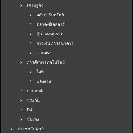
เศรษฐกิจ
อสังหาริมทรัพย์
ตลาด-ซีเอสอาร์
หุ้น-กองทุนรวม
การเงิน การธนาคาร
ขายตรง
การศึกษา เทคโนโลยี
ไอที
พลังงาน
ยานยนต์
ประกัน
กีฬา
บันเทิง
ประชาสัมพันธ์