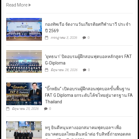
Read More
กองทัพเรือ จัดงานวันเกียรติยศกีฬานาวี ประจำ
ปี 2569
กรกฎาคม 3, 2026
0
‘ยุทธนา’ ปิดอบรมผู้ฝึกสอนฟุตบอลหลักสูตร FAT
G-Diploma
มิถุนายน 28, 2026
0
“บิ๊กหยิม” เปิดอบรมผู้ฝึกสอนฟุตบอลขั้นพื้นฐาน
FAT G Diploma ยกระดับโค้ชไทยสู่มาตรฐาน FA
Thailand
มิถุนายน 25, 2026
0
ทรู ยินดีหนุนทางออกสมาคมฟุตบอลฯ เพื่อ
อนาคตบอลไทยเดินหน้าต่อ รับสิทธิ์ถ่ายทอดสด