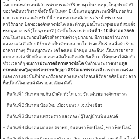
โดยงานเทศกาลนมัสการพระบรมสารีริกธาตุ เป็นงานบุญใหญ่ประจำปี
ของวัดอินทรวิหาร ซึ่งจัดขึ้นในทุกๆ ปี เป็นงานบุญประเพณีที่สืบทอดกัน
มายาวนาน และสำหรับปีนี้ งานเทศกาลนมัสการ สรงน้ำพระบรม
สารีริกธาตุ ปิดทององค์หลวงพ่อโต และทำบุญบ่อน้ำพระพุทธมนต์ สมเด็จ
พระพุฒาจารย์ (โต พฺรหฺมรํสี) จัดขึ้นในระหว่าง
วันที่
1- 10
มีนาคม
2566
ภายในงานประกอบไปด้วยกิจกรรมต่างๆ มากมาย มีการออกร้าน การ
แสดง แสง สี เสียง มีร้านค้าเป็นจำนวนมาก ไม่ว่าจะเป็นร้านเสื้อผ้า ร้าน
อาหารต่างๆ ร้านหมูกระทะ เครื่องเล่น ม้าหมุน และอื่นๆ เป็นบรรยากาศ
แบบ งานวัด ที่มีกลิ่นอายคลาสสิคในอดีตสมัยยังเด็ก มาให้ทุกคนได้ดื่มด่ำ
ช่วงเวลาดีๆ ชมการ
ประกวดธิดาหลวงพ่อโต
ชิงถ้วยพระราชทาน
ทูล
กระหม่อมหญิงอุบลรัตนราชกัญญา สิริวัฒนาพรรณวดี
การประกวดร้อง
เพลง การแข่งขันกีฬาตะกร้อลอดห่วง และฟรีคอนเสิร์ตจากศิลปินดัง จาก
ท็อปไลน์ไดมอนด์ ดังรายละเอียด ดังนี้
– คืนวันที่ 1 มีนาคม พบกับ บัวผัน ทังโส ประชัน เด่นชัย วงศ์สามารถ
– คืนวันที่ 2 มีนาคม น้องใหม่ เมืองชุมพร / เจเน็ท เขียว
– คืนวันที่ 3 มีนาคม แพรวพราว แสงทอง / ผู้ใหญ่บ้านฟินแลนด์
– คืนวันที่ 4 มีนาคม มดแดง จิราพร , จินตหรา ท็อปไลน์ , ขาว ท็อปไลน์
– คืนวันที่ 5 มีนาคม ยิ่งยง ยอดบัวงาม , จันจวง ดวงจันทร์ , ญาณิ ท็อปไลน์