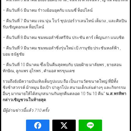
– คืนวันที่ 6 มีนาคม รำวงย้อนยุคกับ แนนซี่ ท็อปไลน์
– คืนวันที่ 7 มีนาคม เจน นุ่น โบว์ ชุปเปอร์วาเลนไทน์ เต็มวง , และศิลปิน
รับเชิญดอกแค ท็อปไลน์
– คืนวันที่ 8 มีนาคม ชมหมอลำซิ่งศรีจัน ประชัน ตาร์ เพ็ญนภา แนบชิด
– คืนวันที่ 9 มีนาคม ชมหมอลำซิ่งรุ่นใหม่ เป้ ภานุชัย ประชันหงส์ฟ้า ,
บอม ธนัฐชัย
– คืนวันที่ 10 มีนาคม ซึ่งเป็นคืนสุดพบกับ ปอยฝ้าย มาลัยพร , ยายสอน
ทักษิณ, ลูกแพร อุไรพร , คำมอส พรขุนเดช
รวมถึงยังมีความบันเทิงเต็มรูปแบบ ถือ เป็นงานวัดขนาดใหญ่ ที่มีทั้ง
ชิงช้าสวรรค์ ม้าหมุน ยิงเป้า ปาลูกโป่ง สนามเด็กเล่นต่างๆ และกิจกรรม
อื่นๆ มากมายให้ได้สนุกสนานกันทุกคืนตลอด 10 วัน 10 คืน”
น.ส.พรทิพา
กล่าวเชิญชวนในท้ายสุด
มีผู้อ่านข่าวนี้แล้ว 710 ครั้ง