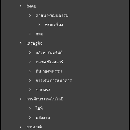
สังคม
ศาสนา-วัฒนธรรม
พระเครื่อง
กทม
เศรษฐกิจ
อสังหาริมทรัพย์
ตลาด-ซีเอสอาร์
หุ้น-กองทุนรวม
การเงิน การธนาคาร
ขายตรง
การศึกษา เทคโนโลยี
ไอที
พลังงาน
ยานยนต์