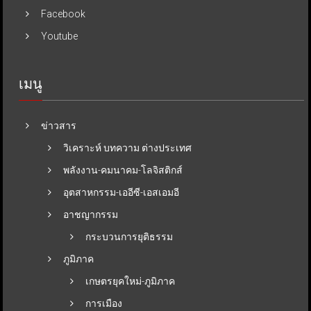
Facebook
Youtube
เมนู
ข่าวสาร
วิเคราะห์ บทความ ต่างประเทศ
พลังงาน-คมนาคม-โลจิสติกส์
อุตสาหกรรม-เออีซี-เอสเอมอี
อาชญากรรม
กระบวนการยุติธรรม
ภูมิภาค
เกษตรยุคใหม่-ภูมิภาค
การเมือง