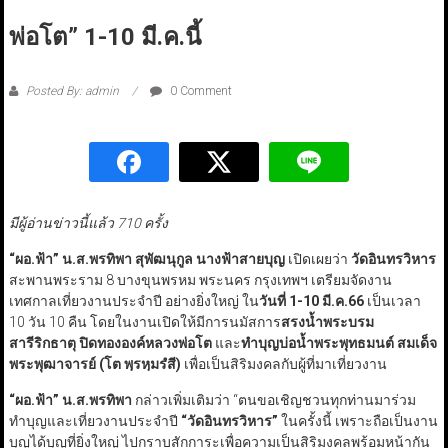
พ่อโต” 1-10 มี.ค.นี้
Posted By: admin
0 Comment
มีผู้อ่านข่าวนี้แล้ว 710 ครั้ง
“ผอ.ฟ้า” น.ส.พรทิพา สุพัฒนุกูล นางฟ้าสายบุญ
เปิดเผยว่า
วัดอินทรวิหาร
สะพานพระราม 8 บางขุนพรหม พระนคร กรุงเทพฯ เตรียมจัดงาน
เทศกาลเที่ยวงานประจำปี อย่างยิ่งใหญ่ ใน
วันที่ 1-10 มี.ค.66
เป็นเวลา
10 วัน 10 คืน โดยในงานเปิดให้มีการนมัสการ
สรงน้ำพระบรม
สารีริกธาตุ
ปิดทององค์หลวงพ่อโต
และ
ทำบุญบ่อน้ำพระพุทธมนต์
สมเด็จ
พระพุฒาจารย์ (โต พฺรหฺมรํสี)
เพื่อเป็นสิริมงคลกับผู้ที่มาเที่ยวงาน
“
ผอ.ฟ้า
”
น.ส.พรทิพา
กล่าวเพิ่มเติมว่า “ตนขอเชิญชวนทุกท่านมาร่วม
ทำบุญและเที่ยวงานประจำปี
“
วัดอินทรวิหาร
”
ในครั้งนี้ เพราะถือเป็นงาน
บุญได้บุญที่ยิ่งใหญ่ ไปกราบสักการะเพื่อความเป็นสิริมงคลพร้อมหน้ากัน