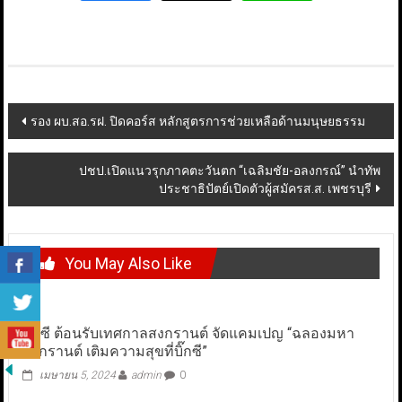
Post
รอง ผบ.สอ.รฝ. ปิดคอร์ส หลักสูตรการช่วยเหลือด้านมนุษยธรรม
navigation
ปชป.เปิดแนวรุกภาคตะวันตก “เฉลิมชัย-อลงกรณ์” นำทัพ
ประชาธิปัตย์เปิดตัวผู้สมัครส.ส. เพชรบุรี
You May Also Like
บิ๊กซี ต้อนรับเทศกาลสงกรานต์ จัดแคมเปญ “ฉลองมหา
สงกรานต์ เติมความสุขที่บิ๊กซี”
เมษายน 5, 2024
admin
0