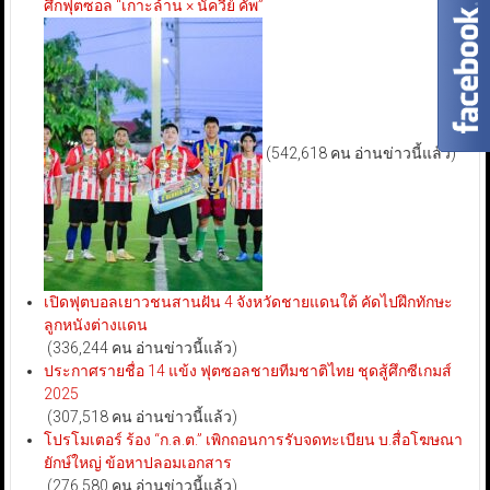
ศึกฟุตซอล “เกาะล้าน × นัควีย์ คัพ”
(542,618 คน อ่านข่าวนี้แล้ว)
เปิดฟุตบอลเยาวชนสานฝัน 4 จังหวัดชายแดนใต้ คัดไปฝึกทักษะ
ลูกหนังต่างแดน
(336,244 คน อ่านข่าวนี้แล้ว)
ประกาศรายชื่อ 14 แข้ง ฟุตซอลชายทีมชาติไทย ชุดสู้ศึกซีเกมส์
2025
(307,518 คน อ่านข่าวนี้แล้ว)
โปรโมเตอร์ ร้อง “ก.ล.ต.” เพิกถอนการรับจดทะเบียน บ.สื่อโฆษณา
ยักษ์ใหญ่ ข้อหาปลอมเอกสาร
(276,580 คน อ่านข่าวนี้แล้ว)