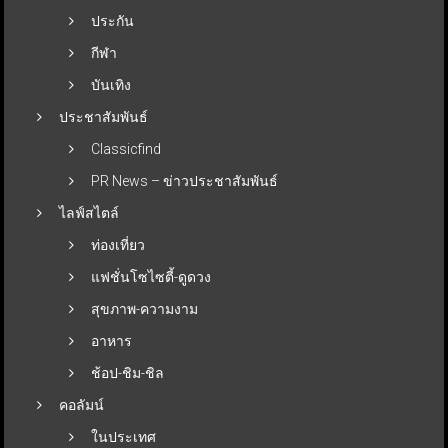
ประกัน
กีฬา
บันเทิง
ประชาสัมพันธ์
Classicfind
PR News – ข่าวประชาสัมพันธ์
ไลฟ์สไตล์
ท่องเที่ยว
แฟชั่นโซไซตี้-ดูดวง
สุขภาพ-ความงาม
อาหาร
ช้อป-ชิม-ชิล
คอลัมน์
ในประเทศ