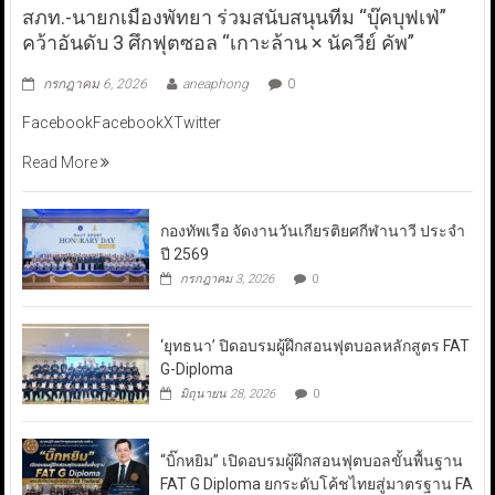
สภท.-นายกเมืองพัทยา ร่วมสนับสนุนทีม “บุ๊คบุฟเฟ่”
คว้าอันดับ 3 ศึกฟุตซอล “เกาะล้าน × นัควีย์ คัพ”
กรกฎาคม 6, 2026
aneaphong
0
FacebookFacebookXTwitter
Read More
กองทัพเรือ จัดงานวันเกียรติยศกีฬานาวี ประจำ
ปี 2569
กรกฎาคม 3, 2026
0
‘ยุทธนา’ ปิดอบรมผู้ฝึกสอนฟุตบอลหลักสูตร FAT
G-Diploma
มิถุนายน 28, 2026
0
“บิ๊กหยิม” เปิดอบรมผู้ฝึกสอนฟุตบอลขั้นพื้นฐาน
FAT G Diploma ยกระดับโค้ชไทยสู่มาตรฐาน FA