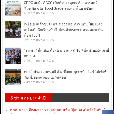
CPPC จับมือ SCGC เปิดตัวบรรจุภัณฑ์อาหารสัตว์
รีไซเคิล ชนิด Food Grade รายแรกในอาเซียน
4:03 pm
06 ส.ค. 2026
เหยื่อเมาแล้วขับจี้ ! กระทรวง ศธ. กำหนดนโยบายส่ง
เสริมเด็กนักเรียนขับขี่-ซ้อนท้ายรถจยย.สวมหมวกกัน
น็อค 100%
3:21 pm
06 ส.ค. 2026
“ราเชน” ลั่นเลือกตั้งหน้ากวาด สส. 10 ที่นั่ง พร้อมยึดเก้าอี้
กห.-มท.
3:06 pm
06 ส.ค. 2026
ทล.ลำปาง รวบหนุ่มฉี่ม่วง ขี่จยย. ซุกยาบ้า-ไอซ์ ไม่เข็ด!
รับเพิ่งออกจากคุกไม่ถึงเดือน
2:49 pm
06 ส.ค. 2026
5 ข่าวเด่นประจำปี
สภท.-นายกเมืองพัทยา ร่วมสนับสนุนทีม “บุ๊คบุฟเฟ่” คว้าอันดับ 3