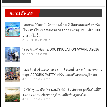
สยาม อัพเดท
เทศกาล “วันแม่” เที่ยวสวนน้ำ ฟรี! ที่สยามอะเมซิ่งพาร์ค
“ไทยช่วยไทยพลัส-บัตรสวัสดิการแห่งรัฐ” เพิ่มเพียง 100
บ. สนุกไม่อั้น
2:10 am
08 ส.ค. 2026
‘ราชทัณฑ์’ จัดงาน DOC INNOVATION AWARDS 2026
9:17 am
07 ส.ค. 2026
เดอะไนน์ เซ็นเตอร์ พระราม 9 ตอกย้ำเทรนด์สุขภาพสาย
สนุก ‘AEROBIC PARTY’ เบิร์นแคลอรีเผาผลาญไขมัน
4:31 pm
06 ส.ค. 2026
เจียไต๋ ชูแนวคิด “ทุกผลผลิตที่ดี เริ่มต้นจากจุดเริ่มต้นที่ดี”
ต่อยอดความเชี่ยวชาญด้านเมล็ดพันธุ์แตงโม
4:13 pm
06 ส.ค. 2026