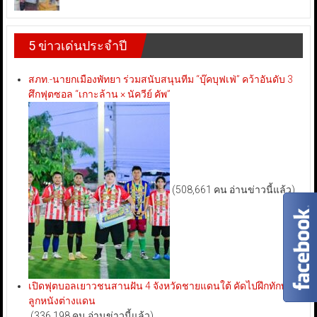
5 ข่าวเด่นประจำปี
สภท.-นายกเมืองพัทยา ร่วมสนับสนุนทีม “บุ๊คบุฟเฟ่” คว้าอันดับ 3
ศึกฟุตซอล “เกาะล้าน × นัควีย์ คัพ”
(508,661 คน อ่านข่าวนี้แล้ว)
เปิดฟุตบอลเยาวชนสานฝัน 4 จังหวัดชายแดนใต้ คัดไปฝึกทักษะ
ลูกหนังต่างแดน
(336,198 คน อ่านข่าวนี้แล้ว)