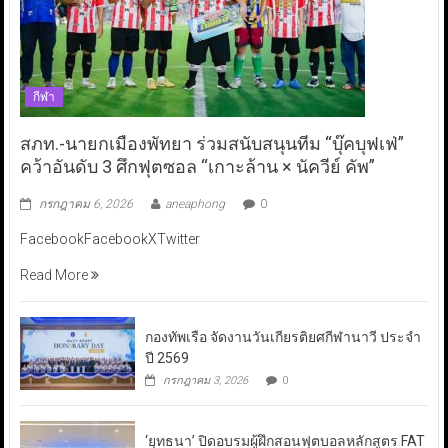
กีฬา
สภท.-นายกเมืองพัทยา ร่วมสนับสนุนทีม “บุ๊คบุฟเฟ่”
คว้าอันดับ 3 ศึกฟุตซอล “เกาะล้าน × นัควีย์ คัพ”
กรกฎาคม 6, 2026
aneaphong
0
FacebookFacebookXTwitter
Read More
กองทัพเรือ จัดงานวันเกียรติยศกีฬานาวี ประจำ
ปี 2569
กรกฎาคม 3, 2026
0
‘ยุทธนา’ ปิดอบรมผู้ฝึกสอนฟุตบอลหลักสูตร FAT