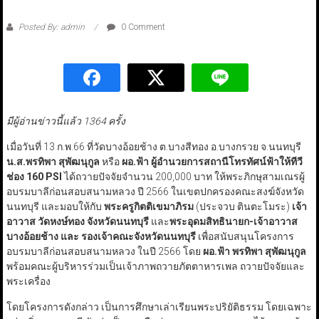
Posted By: admin
0 Comment
มีผู้อ่านข่าวนี้แล้ว 1364 ครั้ง
เมื่อวันที่ 13 ก.พ.66 ที่วัดบางอ้อยช้าง ต.บางสีทอง อ.บางกรวย จ.นนทบุรี
น.ส.พรทิพา สุพัฒนุกูล
หรือ
ผอ.ฟ้า ผู้อำนวยการสถานีโทรทัศน์ฟ้าให้ทีวี
ช่อง 160 PSI
ได้ถวายปัจจัยจำนวน 200,000 บาท ให้พระภิกษุสามเณรผู้
อบรมบาลีก่อนสอบสนามหลวง ปี 2566 ในเขตปกครองคณะสงฆ์จังหวัด
นนทบุรี และมอบให้กับ
พระครูกิตติเขมาภิรม
(ประจวบ ตินตะโมระ)
เจ้า
อาวาส วัดหงษ์ทอง จังหวัดนนทบุรี
และ
พระอุดมสิทธินายก-เจ้าอาวาส
บางอ้อยช้าง
และ รองเจ้าคณะจังหวัดนนทบุรี
เพื่อสนับสนุนโครงการ
อบรมบาลีก่อนสอบสนามหลวง ในปี 2566 โดย
ผอ.ฟ้า พรทิพา สุพัฒนุกูล
พร้อมคณะผู้บริหารร่วมเป็นเจ้าภาพถวายภัตตาหารเพล ถวายปัจจัยและ
พระเครื่อง
โดยโครงการดังกล่าว เป็นการศึกษาเล่าเรียนพระปริยัติธรรม โดยเฉพาะ