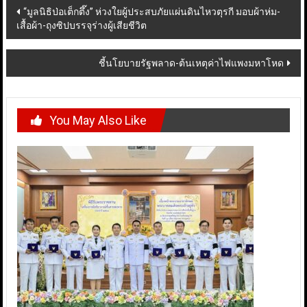
Post
“มูลนิธิป่อเต็กตึ๊ง” ห่วงใยผู้ประสบภัยแผ่นดินไหวตุรกี มอบผ้าห่ม-
เสื้อผ้า-ถุงซิปบรรจุร่างผู้เสียชีวิต
navigation
ชี้นโยบายรัฐพลาด-ต้นเหตุค่าไฟแพงมหาโหด
You May Also Like