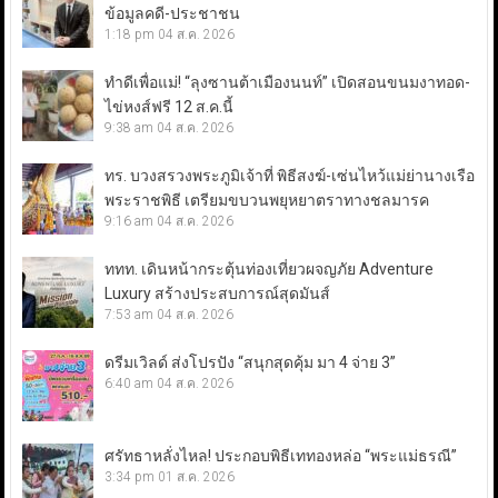
ข้อมูลคดี-ประชาชน
1:18 pm
04 ส.ค. 2026
ทำดีเพื่อแม่! “ลุงซานต้าเมืองนนท์” เปิดสอนขนมงาทอด-
ไข่หงส์ฟรี 12 ส.ค.นี้
9:38 am
04 ส.ค. 2026
ทร. บวงสรวงพระภูมิเจ้าที่ พิธีสงฆ์-เซ่นไหว้แม่ย่านางเรือ
พระราชพิธี เตรียมขบวนพยุหยาตราทางชลมารค
9:16 am
04 ส.ค. 2026
ททท. เดินหน้ากระตุ้นท่องเที่ยวผจญภัย Adventure
Luxury สร้างประสบการณ์สุดมันส์
7:53 am
04 ส.ค. 2026
ดรีมเวิลด์ ส่งโปรปัง “สนุกสุดคุ้ม มา 4 จ่าย 3”
6:40 am
04 ส.ค. 2026
ศรัทธาหลั่งไหล! ประกอบพิธีเททองหล่อ “พระแม่ธรณี”
3:34 pm
01 ส.ค. 2026