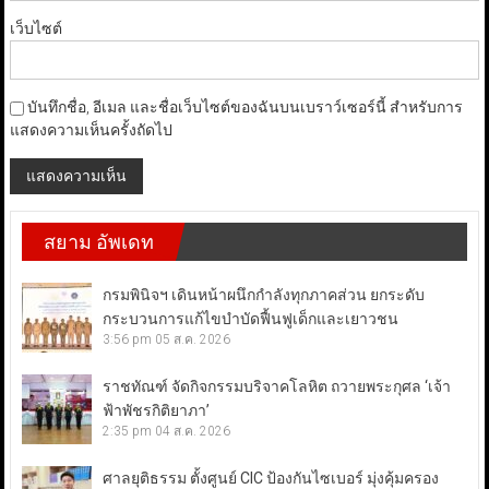
เว็บไซต์
บันทึกชื่อ, อีเมล และชื่อเว็บไซต์ของฉันบนเบราว์เซอร์นี้ สำหรับการ
แสดงความเห็นครั้งถัดไป
สยาม อัพเดท
กรมพินิจฯ เดินหน้าผนึกกำลังทุกภาคส่วน ยกระดับ
กระบวนการแก้ไขบำบัดฟื้นฟูเด็กและเยาวชน
3:56 pm
05 ส.ค. 2026
ราชทัณฑ์ จัดกิจกรรมบริจาคโลหิต ถวายพระกุศล ‘เจ้า
ฟ้าพัชรกิติยาภา’
2:35 pm
04 ส.ค. 2026
ศาลยุติธรรม ตั้งศูนย์ CIC ป้องกันไซเบอร์ มุ่งคุ้มครอง