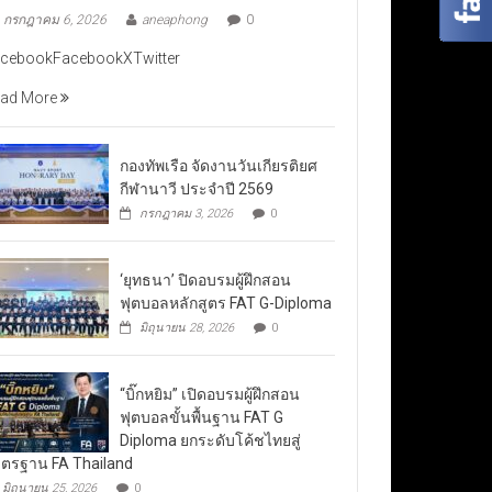
กรกฎาคม 6, 2026
aneaphong
0
cebookFacebookXTwitter
ad More
กองทัพเรือ จัดงานวันเกียรติยศ
กีฬานาวี ประจำปี 2569
กรกฎาคม 3, 2026
0
‘ยุทธนา’ ปิดอบรมผู้ฝึกสอน
ฟุตบอลหลักสูตร FAT G-Diploma
มิถุนายน 28, 2026
0
“บิ๊กหยิม” เปิดอบรมผู้ฝึกสอน
ฟุตบอลขั้นพื้นฐาน FAT G
Diploma ยกระดับโค้ชไทยสู่
ตรฐาน FA Thailand
มิถุนายน 25, 2026
0