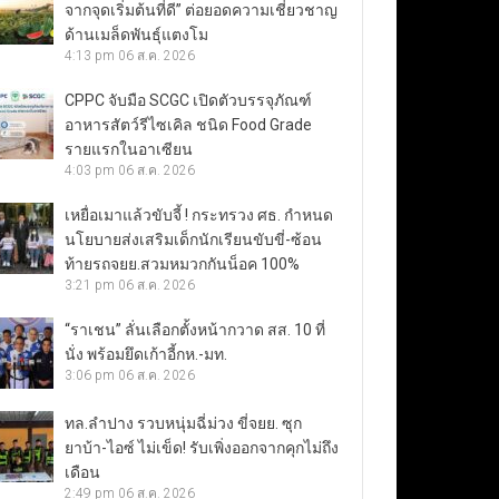
จากจุดเริ่มต้นที่ดี” ต่อยอดความเชี่ยวชาญ
ด้านเมล็ดพันธุ์แตงโม
4:13 pm
06 ส.ค. 2026
CPPC จับมือ SCGC เปิดตัวบรรจุภัณฑ์
อาหารสัตว์รีไซเคิล ชนิด Food Grade
รายแรกในอาเซียน
4:03 pm
06 ส.ค. 2026
เหยื่อเมาแล้วขับจี้ ! กระทรวง ศธ. กำหนด
นโยบายส่งเสริมเด็กนักเรียนขับขี่-ซ้อน
ท้ายรถจยย.สวมหมวกกันน็อค 100%
3:21 pm
06 ส.ค. 2026
“ราเชน” ลั่นเลือกตั้งหน้ากวาด สส. 10 ที่
นั่ง พร้อมยึดเก้าอี้กห.-มท.
3:06 pm
06 ส.ค. 2026
ทล.ลำปาง รวบหนุ่มฉี่ม่วง ขี่จยย. ซุก
ยาบ้า-ไอซ์ ไม่เข็ด! รับเพิ่งออกจากคุกไม่ถึง
เดือน
2:49 pm
06 ส.ค. 2026