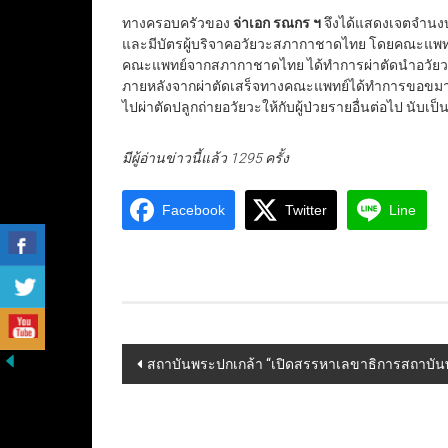
ทางครอบครัวของ
จ่าเอก รณกร ฯ
จึงได้แสดงเจตจำนงบ
และมีบัตรผู้บริจาคอวัยวะสภากาชาดไทย โดยคณะแพทย์
คณะแพทย์จากสภากาชาดไทย ได้ทำการผ่าตัดนำอวัยวะคือห
ภายหลังจากผ่าตัดเสร็จทางคณะแพทย์ได้ทำการขอขมาแ
ไปผ่าตัดปลูกถ่ายอวัยวะให้กับผู้ป่วยรายอื่นต่อไป นับเ
มีผู้อ่านข่าวนี้แล้ว 1295 ครั้ง
Facebook
Twitter
Line
Post
สถาบันพระปกเกล้า “เปิดสรรหาเลขาธิการสถาบัน
navigation