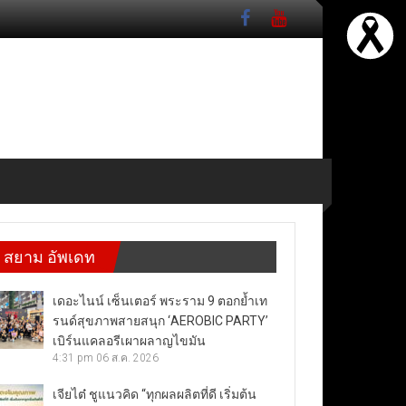
สยาม อัพเดท
เดอะไนน์ เซ็นเตอร์ พระราม 9 ตอกย้ำเท
รนด์สุขภาพสายสนุก ‘AEROBIC PARTY’
เบิร์นแคลอรีเผาผลาญไขมัน
4:31 pm
06 ส.ค. 2026
เจียไต๋ ชูแนวคิด “ทุกผลผลิตที่ดี เริ่มต้น