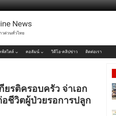
line News
่าวด่วนทั่วไทย
ลฟ์สไตล์
คอลัมน์
วิดีโอ-คลิปข่าว
ติดต่อเรา
กียรติครอบครัว จ่าเอก
อชีวิตผู้ป่วยรอการปลูก