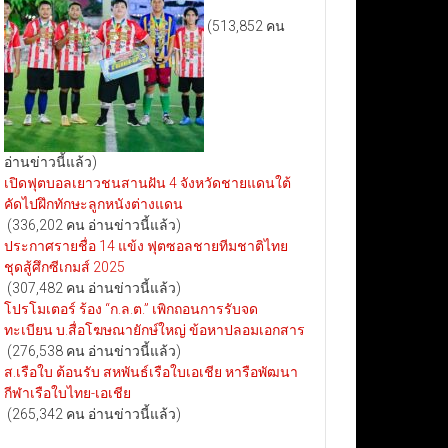
(513,852 คน
อ่านข่าวนี้แล้ว)
เปิดฟุตบอลเยาวชนสานฝัน 4 จังหวัดชายแดนใต้
คัดไปฝึกทักษะลูกหนังต่างแดน
(336,202 คน อ่านข่าวนี้แล้ว)
ประกาศรายชื่อ 14 แข้ง ฟุตซอลชายทีมชาติไทย
ชุดสู้ศึกซีเกมส์ 2025
(307,482 คน อ่านข่าวนี้แล้ว)
โปรโมเตอร์ ร้อง “ก.ล.ต.” เพิกถอนการรับจด
ทะเบียน บ.สื่อโฆษณายักษ์ใหญ่ ข้อหาปลอมเอกสาร
(276,538 คน อ่านข่าวนี้แล้ว)
ส.เรือใบ ต้อนรับ สหพันธ์เรือใบเอเชีย หารือพัฒนา
กีฬาเรือใบไทย-เอเชีย
(265,342 คน อ่านข่าวนี้แล้ว)