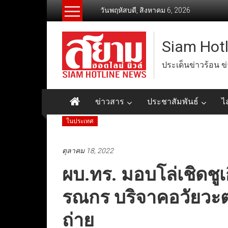
Skip
วันพฤหัสบดี, สิงหาคม 6, 2026
to
content
Siam Hot
ประเด็นข่าวร้อน ข
ข่าวสาร
ประชาสัมพันธ์
ไ
ในประเทศ
ตุลาคม 18, 2022
ผบ.ทร. มอบโล่เชิดชูเ
รณกร บริจาคอวัยวะต่
ถ่าย