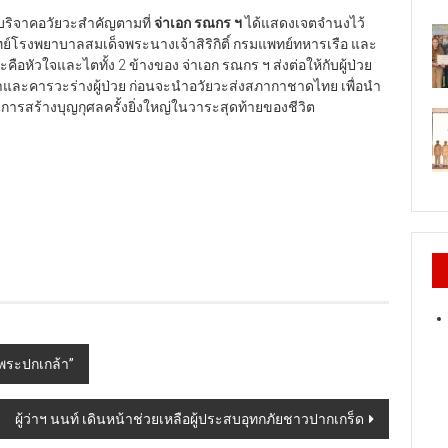
ริจาคอวัยวะสำคัญตามที่
จ่าเอก รณกร ฯ
ได้แสดงเจตจำนงไว้
โรงพยาบาลสมเด็จพระนางเจ้าสิริกิติ์ กรมแพทย์ทหารเรือ และ
ัวใจและไตทั้ง 2 ข้างของ จ่าเอก รณกร ฯ ส่งต่อให้กับผู้ป่วย
ละคารวะร่างผู้ป่วย ก่อนจะนำอวัยวะส่งสภากาชาดไทย เพื่อนำ
ป็นการสร้างบุญกุศลครั้งยิ่งใหญ่ในวาระสุดท้ายของชีวิต
พระปกเกล้า”
ผู้ว่าฯ นนท์ เดินหน้าช่วยเหลือผู้ประสบอุทกภัยชาวปากเกร็ด