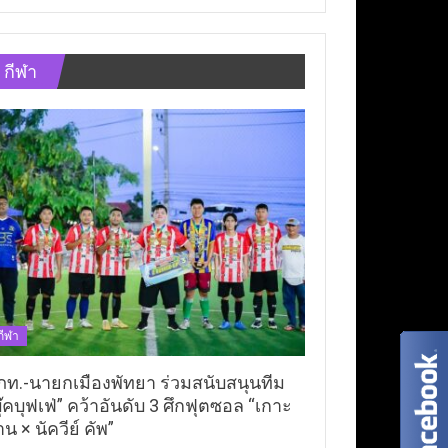
กีฬา
กีฬา
ภท.-นายกเมืองพัทยา ร่วมสนับสนุนทีม
ุ๊คบุฟเฟ่” คว้าอันดับ 3 ศึกฟุตซอล “เกาะ
าน × นัควีย์ คัพ”