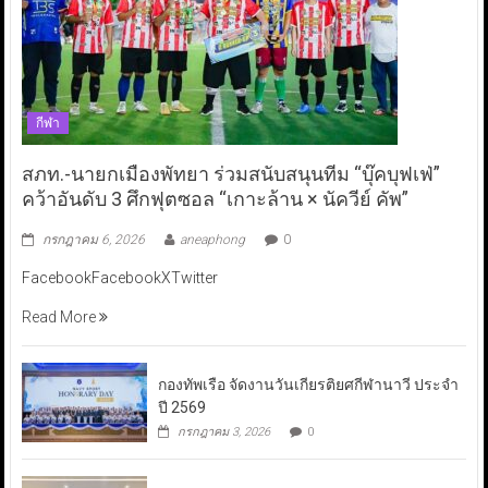
กีฬา
สภท.-นายกเมืองพัทยา ร่วมสนับสนุนทีม “บุ๊คบุฟเฟ่”
คว้าอันดับ 3 ศึกฟุตซอล “เกาะล้าน × นัควีย์ คัพ”
กรกฎาคม 6, 2026
aneaphong
0
FacebookFacebookXTwitter
Read More
กองทัพเรือ จัดงานวันเกียรติยศกีฬานาวี ประจำ
ปี 2569
กรกฎาคม 3, 2026
0