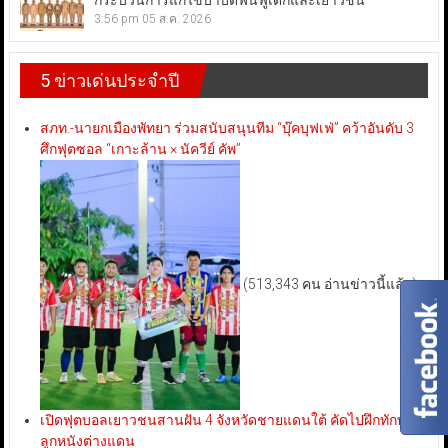
กระบวนการแก้ไขบำบัดฟื้นฟูเด็กและเยาวชน
3:56 pm
05 ส.ค. 2026
5 ข่าวเด่นประจำปี
สภท.-นายกเมืองพัทยา ร่วมสนับสนุนทีม “บุ๊คบุฟเฟ่” คว้าอันดับ 3
ศึกฟุตซอล “เกาะล้าน × นัควีย์ คัพ”
(513,343 คน อ่านข่าวนี้แล้ว)
เปิดฟุตบอลเยาวชนสานฝัน 4 จังหวัดชายแดนใต้ คัดไปฝึกทักษะ
ลูกหนังต่างแดน