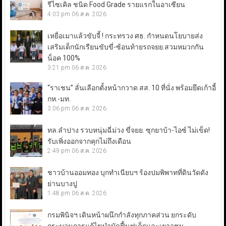
รีไซเคิล ชนิด Food Grade รายแรกในอาเซียน
4:03 pm
06 ส.ค. 2026
เหยื่อเมาแล้วขับจี้ ! กระทรวง ศธ. กำหนดนโยบายส่ง
เสริมเด็กนักเรียนขับขี่-ซ้อนท้ายรถจยย.สวมหมวกกัน
น็อค 100%
3:21 pm
06 ส.ค. 2026
“ราเชน” ลั่นเลือกตั้งหน้ากวาด สส. 10 ที่นั่ง พร้อมยึดเก้าอี้
กห.-มท.
3:06 pm
06 ส.ค. 2026
ทล.ลำปาง รวบหนุ่มฉี่ม่วง ขี่จยย. ซุกยาบ้า-ไอซ์ ไม่เข็ด!
รับเพิ่งออกจากคุกไม่ถึงเดือน
2:49 pm
06 ส.ค. 2026
ชาวบ้านออมทอง บุกทำเนียบฯ ร้องปมพิพาทที่ดินวัดดัง
ย่านบางปู
1:48 pm
06 ส.ค. 2026
กรมพินิจฯ เดินหน้าผนึกกำลังทุกภาคส่วน ยกระดับ