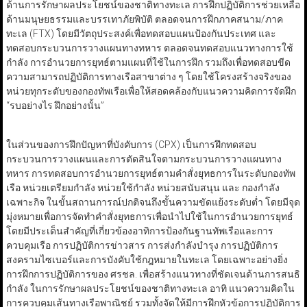
ด้านการรักษาผลประโยชน์ของชาติทางทะเล การฝึกปฏิบัติการช่วยเหลือ
ด้านมนุษยธรรมและบรรเทาภัยพิบัติ ตลอดจนการฝึกภาคสนาม/ภาค
ทะเล (FTX) โดยมีวัตถุประสงค์เพื่อทดสอบแผนป้องกันประเทศ และ
ทดสอบกระบวนการวางแผนทางทหาร ตลอดจนทดสอบแนวทางการใช้
กำลัง การอำนวยการยุทธ์ตามแผนที่ใช้ในการฝึก รวมถึงเพื่อทดสอบขีด
ความสามารถปฏิบัติการทางเรือสาขาต่าง ๆ โดยใช้โครงสร้างจริงของ
หน่วยทุกระดับของกองทัพเรือเพื่อให้สอดคล้องกับแนวความคิดการจัดฝึก
“รบอย่างไร ฝึกอย่างนั้น”
ในส่วนของการฝึกปัญหาที่บังคับการ (CPX) เป็นการฝึกทดสอบ
กระบวนการวางแผนและการตัดสินใจตามกระบวนการวางแผนทาง
ทหาร การทดสอบการอำนวยการยุทธ์ตามคำสั่งยุทธการในระดับกองทัพ
เรือ หน่วยเตรียมกำลัง หน่วยใช้กำลัง หน่วยสนับสนุน และ กองกำลัง
เฉพาะกิจ ในขั้นสถานการณ์ปกติจนถึงขั้นความขัดแย้งระดับต่ำ โดยมีจุด
มุ่งหมายเพื่อการจัดทำคำสั่งยุทธการเพื่อนำไปใช้ในการอำนวยการยุทธ์
โดยมีประเด็นสำคัญที่เกี่ยวข้องอาทิการป้องกันฐานทัพเรือและการ
ควบคุมเรือ การปฏิบัติการข่าวสาร การส่งกำลังบำรุง การปฏิบัติการ
สงครามไซเบอร์และการบังคับใช้กฎหมายในทะเล โดยเฉพาะอย่างยิ่ง
การฝึกการปฏิบัติการของ ศรชล. เพื่อสร้างแนวทางที่ชัดเจนด้านการสนธิ
กำลัง ในการรักษาผลประโยชน์ของชาติทางทะเล อาทิ แนวความคิดใน
การควบคุมเส้นทางเรือพาณิชย์ รวมทั้งจัดให้มีการฝึกหัวข้อการปฏิบัติการ