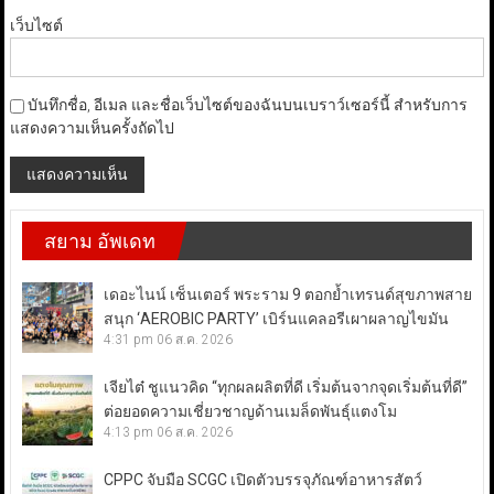
เว็บไซต์
บันทึกชื่อ, อีเมล และชื่อเว็บไซต์ของฉันบนเบราว์เซอร์นี้ สำหรับการ
แสดงความเห็นครั้งถัดไป
สยาม อัพเดท
เดอะไนน์ เซ็นเตอร์ พระราม 9 ตอกย้ำเทรนด์สุขภาพสาย
สนุก ‘AEROBIC PARTY’ เบิร์นแคลอรีเผาผลาญไขมัน
4:31 pm
06 ส.ค. 2026
เจียไต๋ ชูแนวคิด “ทุกผลผลิตที่ดี เริ่มต้นจากจุดเริ่มต้นที่ดี”
ต่อยอดความเชี่ยวชาญด้านเมล็ดพันธุ์แตงโม
4:13 pm
06 ส.ค. 2026
CPPC จับมือ SCGC เปิดตัวบรรจุภัณฑ์อาหารสัตว์