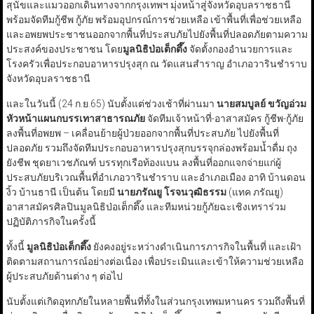
สุนัขและแมวออกเดินทางจากกรุงเทพฯ มุ่งหน้าสู่จังหวัดอุบลราชธานี
พร้อมจัดทีมกู้ชีพ กู้ภัย พร้อมอุปกรณ์การช่วยเหลือ เข้าพื้นที่เพื่อช่วยเหลือ
และอพยพประชาชนออกจากพื้นที่ประสบภัยไปยังพื้นที่ปลอดภัยตามความ
ประสงค์ของประชาชน โดย
มูลนิธิป่อเต็กตึ๊ง
จัดตั้งกองอำนวยการและ
โรงครัวเพื่อประกอบอาหารปรุงสุก ณ วัดแสนสำราญ อำเภอวารินชำราบ
จังหวัดอุบลราชธานี
และในวันนี้ (24 ก.ย.65) นับตั้งแต่ช่วงเช้าที่ผ่านมา
นายสมบูลย์ ขวัญอ่วม
หัวหน้าแผนกบรรเทาสาธารณภัย
จัดทีมเจ้าหน้าที่-อาสาสมัคร กู้ชีพ-กู้ภัย
ลงพื้นที่อพยพ – เคลื่อนย้ายผู้ป่วยออกจากพื้นที่ประสบภัย ไปยังพื้นที่
ปลอดภัย รวมถึงจัดทีมประกอบอาหารปรุงสุกบรรจุกล่องพร้อมน้ำดื่ม ถุง
ยังชีพ ชุดยาเวชภัณฑ์ บรรทุกเรือท้องแบน ลงพื้นที่ออกแจกจ่ายแก่ผู้
ประสบภัยบริเวณพื้นที่อำเภอวารินชำราบ และอำเภอเมือง อาทิ บ้านดอน
งิ้ว บ้านธานี เป็นต้น โดยมี
นายภรัณยู โรจนวุฒิธรรม
(แทค ภรัณยู)
อาสาสมัครศิลปินมูลนิธิป่อเต็กตึ๊ง และทีมหน่วยกู้ภัยฉะเชิงเทราร่วม
ปฏิบัติภารกิจในครั้งนี้
ทั้งนี้
มูลนิธิป่อเต็กตึ๊ง
ยังคงอยู่ระหว่างดำเนินการภารกิจในพื้นที่ และเฝ้า
ติดตามสถานการณ์อย่างต่อเนื่อง เพื่อประเมินและเข้าให้ความช่วยเหลือ
ผู้ประสบภัยด้านต่าง ๆ ต่อไป
นับตั้งแต่เกิดอุทกภัยในหลายพื้นที่ทั้งในส่วนกรุงเทพมหานคร รวมถึงพื้นที่