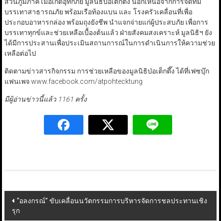
ส่วนภูมิภาค เมื่อเกิดอุทกภัย มูลนิธิป่อเต็กตึ๊ง นอกเหนือจากการจัดทีม
บรรเทาสาธารณภัย พร้อมเรือท้องแบน และ โรงครัวเคลื่อนที่เพื่อ
ประกอบอาหารกล่อง พร้อมถุงยังชีพ นำแจกจ่ายแก่ผู้ประสบภัย เพื่อการ
บรรเทาทุกข์และช่วยเหลือเบื้องต้นแล้ว ฝ่ายสังคมสงเคราะห์ มูลนิธิฯ ยัง
ได้มีการประสานเพื่อประเมินสถานการณ์ในการดำเนินการให้ความช่วย
เหลือต่อไป
ติดตามข่าวสารกิจกรรม การช่วยเหลือของมูลนิธิป่อเต็กตึ๊ง ได้ที่เฟซบุ๊ก
แฟนเพจ www.facebook.com/atpohtecktung
มีผู้อ่านข่าวนี้แล้ว 1161 ครั้ง
Post
“อลงกรณ์” ขับเคลื่อนนวัตกรรมการบริหารจัดการชลประทานเชิง
รุก
navigation