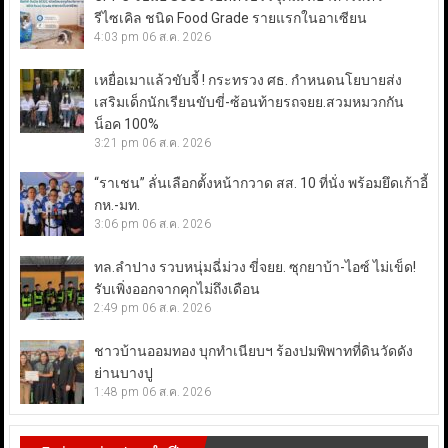
รีไซเคิล ชนิด Food Grade รายแรกในอาเซียน
4:03 pm
06 ส.ค. 2026
เหยื่อเมาแล้วขับจี้ ! กระทรวง ศธ. กำหนดนโยบายส่ง
เสริมเด็กนักเรียนขับขี่-ซ้อนท้ายรถจยย.สวมหมวกกัน
น็อค 100%
3:21 pm
06 ส.ค. 2026
“ราเชน” ลั่นเลือกตั้งหน้ากวาด สส. 10 ที่นั่ง พร้อมยึดเก้าอี้
กห.-มท.
3:06 pm
06 ส.ค. 2026
ทล.ลำปาง รวบหนุ่มฉี่ม่วง ขี่จยย. ซุกยาบ้า-ไอซ์ ไม่เข็ด!
รับเพิ่งออกจากคุกไม่ถึงเดือน
2:49 pm
06 ส.ค. 2026
ชาวบ้านออมทอง บุกทำเนียบฯ ร้องปมพิพาทที่ดินวัดดัง
ย่านบางปู
1:48 pm
06 ส.ค. 2026