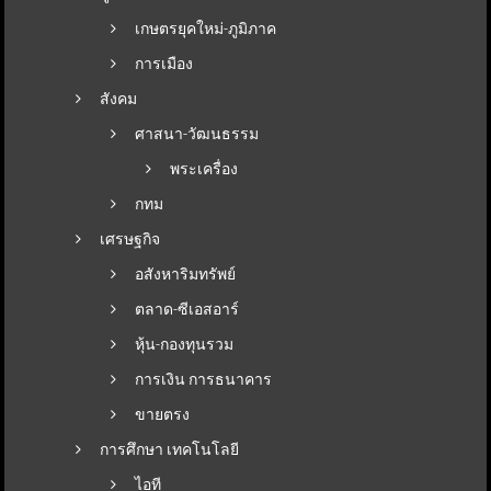
เกษตรยุคใหม่-ภูมิภาค
การเมือง
สังคม
ศาสนา-วัฒนธรรม
พระเครื่อง
กทม
เศรษฐกิจ
อสังหาริมทรัพย์
ตลาด-ซีเอสอาร์
หุ้น-กองทุนรวม
การเงิน การธนาคาร
ขายตรง
การศึกษา เทคโนโลยี
ไอที