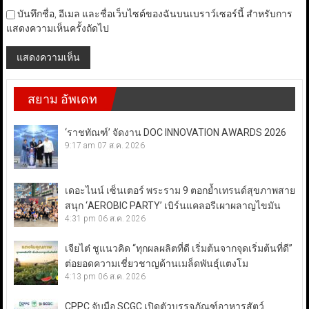
บันทึกชื่อ, อีเมล และชื่อเว็บไซต์ของฉันบนเบราว์เซอร์นี้ สำหรับการ
แสดงความเห็นครั้งถัดไป
สยาม อัพเดท
‘ราชทัณฑ์’ จัดงาน DOC INNOVATION AWARDS 2026
9:17 am
07 ส.ค. 2026
เดอะไนน์ เซ็นเตอร์ พระราม 9 ตอกย้ำเทรนด์สุขภาพสาย
สนุก ‘AEROBIC PARTY’ เบิร์นแคลอรีเผาผลาญไขมัน
4:31 pm
06 ส.ค. 2026
เจียไต๋ ชูแนวคิด “ทุกผลผลิตที่ดี เริ่มต้นจากจุดเริ่มต้นที่ดี”
ต่อยอดความเชี่ยวชาญด้านเมล็ดพันธุ์แตงโม
4:13 pm
06 ส.ค. 2026
CPPC จับมือ SCGC เปิดตัวบรรจุภัณฑ์อาหารสัตว์