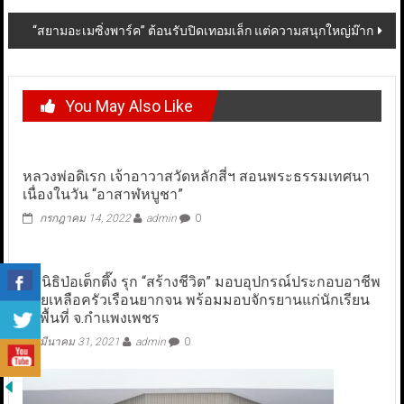
“สยามอะเมซิ่งพาร์ค” ต้อนรับปิดเทอมเล็ก แต่ความสนุกใหญ่ม๊าก
You May Also Like
หลวงพ่อดิเรก เจ้าอาวาสวัดหลักสี่ฯ สอนพระธรรมเทศนา
เนื่องในวัน “อาสาฬหบูชา”
กรกฎาคม 14, 2022
admin
0
มูลนิธิป่อเต็กตึ๊ง รุก “สร้างชีวิต” มอบอุปกรณ์ประกอบอาชีพ
ช่วยเหลือครัวเรือนยากจน พร้อมมอบจักรยานแก่นักเรียน
ในพื้นที่ จ.กำแพงเพชร
มีนาคม 31, 2021
admin
0