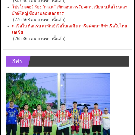
(307,506 คน อ่านข่าวนี้แล้ว)
โปรโมเตอร์ ร้อง “ก.ล.ต.” เพิกถอนการรับจดทะเบียน บ.สื่อโฆษณา
ยักษ์ใหญ่ ข้อหาปลอมเอกสาร
(276,568 คน อ่านข่าวนี้แล้ว)
ส.เรือใบ ต้อนรับ สหพันธ์เรือใบเอเชีย หารือพัฒนากีฬาเรือใบไทย-
เอเชีย
(265,366 คน อ่านข่าวนี้แล้ว)
กีฬา