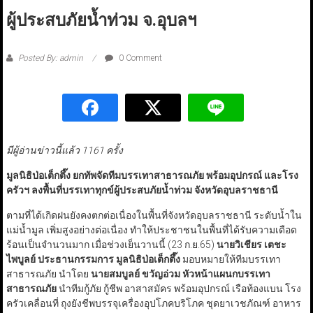
ผู้ประสบภัยน้ำท่วม จ.อุบลฯ
Posted By: admin
0 Comment
มีผู้อ่านข่าวนี้แล้ว 1161 ครั้ง
มูลนิธิป่อเต็กตึ๊ง ยกทัพจัดทีมบรรเทาสาธารณภัย พร้อมอุปกรณ์ และโรง
ครัวฯ ลงพื้นที่บรรเทาทุกข์ผู้ประสบภัยน้ำท่วม จังหวัดอุบลราชธานี
ตามที่ได้เกิดฝนยังคงตกต่อเนื่องในพื้นที่จังหวัดอุบลราชธานี ระดับน้ำใน
แม่น้ำมูล เพิ่มสูงอย่างต่อเนื่อง ทำให้ประชาชนในพื้นที่ได้รับความเดือด
ร้อนเป็นจำนวนมาก เมื่อช่วงเย็นวานนี้ (23 ก.ย.65)
นายวิเชียร เตชะ
ไพบูลย์ ประธานกรรมการ มูลนิธิป่อเต็กตึ๊ง
มอบหมายให้ทีมบรรเทา
สาธารณภัย นำโดย
นายสมบูลย์ ขวัญอ่วม หัวหน้าแผนกบรรเทา
สาธารณภัย
นำทีมกู้ภัย กู้ชีพ อาสาสมัคร พร้อมอุปกรณ์ เรือท้องแบน โรง
ครัวเคลื่อนที่ ถุงยังชีพบรรจุเครื่องอุปโภคบริโภค ชุดยาเวชภัณฑ์ อาหาร