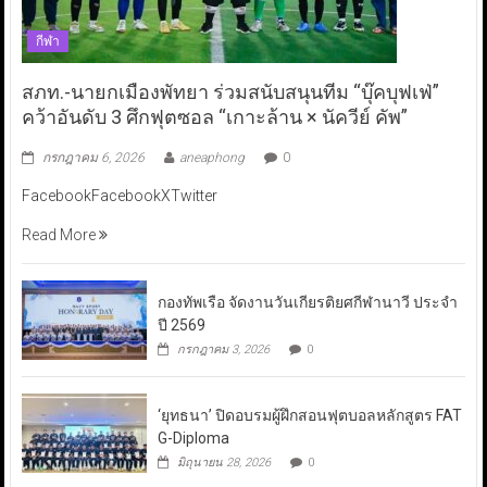
กีฬา
สภท.-นายกเมืองพัทยา ร่วมสนับสนุนทีม “บุ๊คบุฟเฟ่”
คว้าอันดับ 3 ศึกฟุตซอล “เกาะล้าน × นัควีย์ คัพ”
กรกฎาคม 6, 2026
aneaphong
0
FacebookFacebookXTwitter
Read More
กองทัพเรือ จัดงานวันเกียรติยศกีฬานาวี ประจำ
ปี 2569
กรกฎาคม 3, 2026
0
‘ยุทธนา’ ปิดอบรมผู้ฝึกสอนฟุตบอลหลักสูตร FAT
G-Diploma
มิถุนายน 28, 2026
0