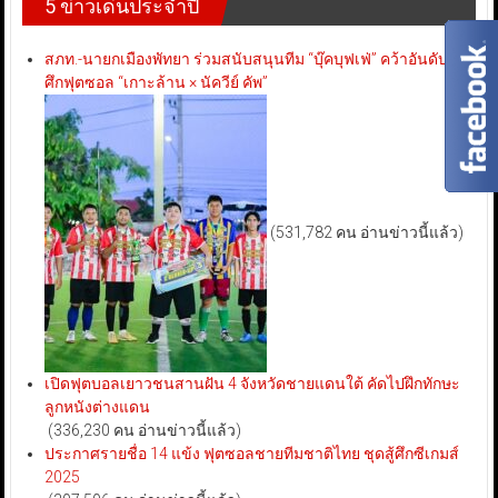
5 ข่าวเด่นประจำปี
สภท.-นายกเมืองพัทยา ร่วมสนับสนุนทีม “บุ๊คบุฟเฟ่” คว้าอันดับ 3
ศึกฟุตซอล “เกาะล้าน × นัควีย์ คัพ”
(531,782 คน อ่านข่าวนี้แล้ว)
เปิดฟุตบอลเยาวชนสานฝัน 4 จังหวัดชายแดนใต้ คัดไปฝึกทักษะ
ลูกหนังต่างแดน
(336,230 คน อ่านข่าวนี้แล้ว)
ประกาศรายชื่อ 14 แข้ง ฟุตซอลชายทีมชาติไทย ชุดสู้ศึกซีเกมส์
2025