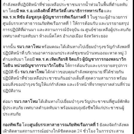
กำลังพลที่ปฏิบัติหน้าที่ช่วยเหลือประชาชนจากน้ำท่วมในพื้นที่ตำบลทับ
มา โดย
มี พล.ร.อ.เถลิงศักดิ์ ศิริสวัสดิ์ เสนาธิการทหารเรือ
และ
พล.ร.ท.พิชัย ล้อชูสกุล ผู้บัญชาการทัพเรือภาคที่
1
ในฐานะผู้อำนวยการ
ศูนย์บรรเทาสาธารณภัยทัพเรือภาคที่ 1 ให้การต้อนรับ และบรรยายสรุป
การปฏิบัติที่ผ่านมา และสถานการณ์ปัจจุบัน ณ ศูนย์ช่วยเหลือผู้ประสบภัย
เทศบาลตำบลทับมา ห้างแม็คโคร อำเภอเมือง จังหวัดระยอง
จากนั้น
รมว.กลาโหม
พร้อมคณะได้เดินทางไปเยี่ยมบำรุงขวัญกำลังพลที่
ปฏิบัติหน้าที่ บริเวณอาคารอเนกประสงค์ชุมชนบ้านหนองมะหาด หมู่ 3
ตำบลทับมา โดยมี
พล.ร.ต.เทิดเกียรติ จิตแก้ว ผู้บัญชาการกองพลนาวิก
โยธิน หน่วยบัญชาการนาวิกโยธิน
ให้การต้อนรับและบรรยายสรุปการ
ปฏิบัติ ซึ่ง
รมว.กลาโหม
ได้กล่าวขอบคุณกำลังพลทุกนาย ที่ได้ช่วยกัน
ปฏิบัติหน้าที่ช่วยเหลือประชาชนกันอย่างเต็มที่ สุดความสามารถ พร้อม
มอบสิ่งของบำรุงขวัญให้แก่กำลังพล และเจ้าหน้าที่จากทุกภาคส่วนที่ร่วม
ปฏิบัติงาน
ต่อมา
รมว.กลาโหม
ได้เดินทางไปเยี่ยมบำรุงขวัญประชาชนที่ศูนย์พักพิง
ผู้ประสบภัย เทศบาลตำบลทับมา พร้อมมอบถุงยังชีพให้แก่ประชาชนผู้
ประสบภัย
กองทัพเรือ
โดย
ศูนย์บรรเทาสาธารณภัยทัพเรือภาคที่
1
ยังคงจัดกำลังพล
เฝ้าติดตามสถานการณ์อย่างใกล้ชิดตลอด 24 ชั่วโมง ในการประสาน