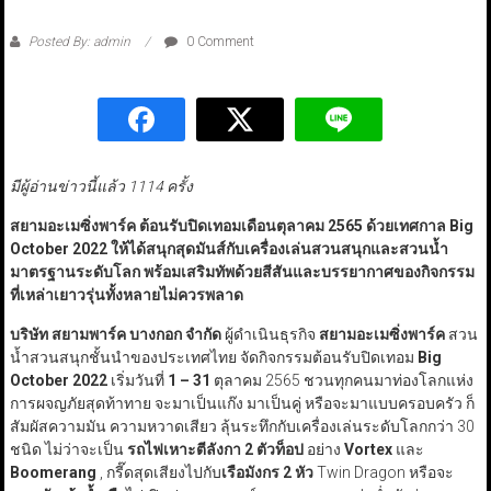
Posted By: admin
0 Comment
มีผู้อ่านข่าวนี้แล้ว 1114 ครั้ง
สยามอะเมซิ่งพาร์ค ต้อนรับปิดเทอมเดือนตุลาคม 2565 ด้วยเทศกาล Big
October 2022 ให้ได้สนุกสุดมันส์กับเครื่องเล่นสวนสนุกและสวนน้ำ
มาตรฐานระดับโลก พร้อมเสริมทัพด้วยสีสันและบรรยากาศของกิจกรรม
ที่เหล่าเยาวรุ่นทั้งหลายไม่ควรพลาด
บริษัท สยามพาร์ค บางกอก จำกัด
ผู้ดำเนินธุรกิจ
สยามอะเมซิ่งพาร์ค
สวน
น้ำสวนสนุกชั้นนำของประเทศไทย จัดกิจกรรมต้อนรับปิดเทอม
Big
October 2022
เริ่มวันที่
1 – 31
ตุลาคม 2565 ชวนทุกคนมาท่องโลกแห่ง
การผจญภัยสุดท้าทาย จะมาเป็นแก๊ง มาเป็นคู่ หรือจะมาแบบครอบครัว ก็
สัมผัสความมัน ความหวาดเสียว ลุ้นระทึกกับเครื่องเล่นระดับโลกกว่า 30
ชนิด ไม่ว่าจะเป็น
รถไฟเหาะตีลังกา 2 ตัวท็อป
อย่าง
Vortex
และ
Boomerang
, กรี๊ดสุดเสียงไปกับ
เรือมังกร 2 หัว
Twin Dragon หรือจะ