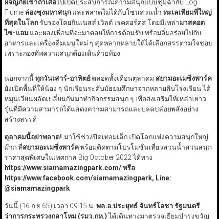
ผจญภัยเข้าถ้ำเสือ
ไปเปิดประสบการณ์ความสนุกแบบชุ่มฉ่ำกับ Log
Flume
ล่องซุงมหาสนุก
และพลาดไม่ได้กับโซนสวนน้ำ
ทะเลเทียมที่ใหญ่
ที่สุดในโลก
รับรองโดยกินเนสส์ เวิลด์ เรคคอร์ดส โดยมีเหล่า
มาสคอต
ไซ-แอม
และผองเพื่อนที่จะมาคอยให้การต้อนรับ พร้อมอิ่มอร่อยไปกับ
อาหารและเครื่องดื่มเมนูใหม่ ๆ สุดหลากหลายให้ได้เลือกสรรตามใจชอบ
เพราะกองทัพความสนุกต้องเดินด้วยท้อง
นอกจากนี้
ทุกวันเสาร์-อาทิตย์
ตลอดทั้งเดือนตุลาคม
สยามอะเมซิ่งพาร์ค
ยังเปิดพื้นที่ให้น้อง ๆ นักเรียนระดับมัธยมศึกษาจากหลายสิบโรงเรียน ได้
หมุนเวียนผลัดเปลี่ยนกันมาทำกิจกรรมสนุก ๆ เพื่อส่งเสริมให้เหล่าเยาว
รุ่นที่มีความสามารถได้แสดงความสามารถและปลดปล่อยพลังอย่าง
สร้างสรรค์
ตุลาคมนี้อย่าพลาด
!! มาใช้ช่วงปิดเทอมเล็ก เปิดโลกแห่งความสนุกใหญ่
ม๊าก ที่
สยามอะเมซิ่งพาร์ค
พร้อมติดตามโปรโมชั่นเที่ยวสวนน้ำสวนสนุก
ราคาสุดพิเศษในเทศกาล Big October 2022 ได้ทาง
https://www.siamamazingpark.com/ หรือ
https://www.facebook.com/siamamazingpark, Line:
@siamamazingpark
วันนี้ (16 ก.ย.65) เวลา 09.15 น.
พล.อ.ประยุทธ์ จันทร์โอชา รัฐมนตรี
ว่าการกระทรวงกลาโหม
(รมว.กห.)
ได้เดินทางมาตรวจเยี่ยมบำรุงขวัญ