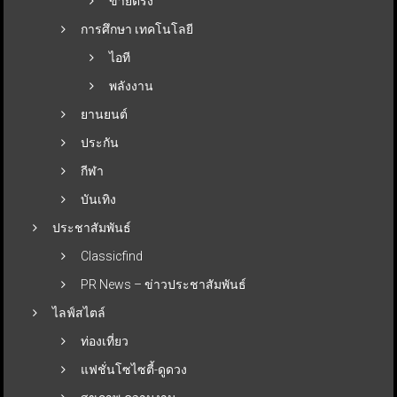
ขายตรง
การศึกษา เทคโนโลยี
ไอที
พลังงาน
ยานยนต์
ประกัน
กีฬา
บันเทิง
ประชาสัมพันธ์
Classicfind
PR News – ข่าวประชาสัมพันธ์
ไลฟ์สไตล์
ท่องเที่ยว
แฟชั่นโซไซตี้-ดูดวง