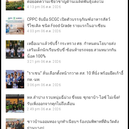
ต่อยอดความเชี่ยวชาญด้านเมล็ดพันธุ์แตงโม
4:13 pm
06 ส.ค. 2026
CPPC จับมือ SCGC เปิดตัวบรรจุภัณฑ์อาหารสัตว์
รีไซเคิล ชนิด Food Grade รายแรกในอาเซียน
4:03 pm
06 ส.ค. 2026
เหยื่อเมาแล้วขับจี้ ! กระทรวง ศธ. กำหนดนโยบายส่ง
เสริมเด็กนักเรียนขับขี่-ซ้อนท้ายรถจยย.สวมหมวกกัน
น็อค 100%
3:21 pm
06 ส.ค. 2026
“ราเชน” ลั่นเลือกตั้งหน้ากวาด สส. 10 ที่นั่ง พร้อมยึดเก้าอี้
กห.-มท.
3:06 pm
06 ส.ค. 2026
ทล.ลำปาง รวบหนุ่มฉี่ม่วง ขี่จยย. ซุกยาบ้า-ไอซ์ ไม่เข็ด!
รับเพิ่งออกจากคุกไม่ถึงเดือน
2:49 pm
06 ส.ค. 2026
ชาวบ้านออมทอง บุกทำเนียบฯ ร้องปมพิพาทที่ดินวัดดัง
ย่านบางปู