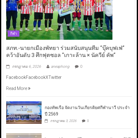
กีฬา
สภท.-นายกเมืองพัทยา ร่วมสนับสนุนทีม “บุ๊คบุฟเฟ่”
คว้าอันดับ 3 ศึกฟุตซอล “เกาะล้าน × นัควีย์ คัพ”
กรกฎาคม 6, 2026
aneaphong
0
FacebookFacebookXTwitter
Read More
กองทัพเรือ จัดงานวันเกียรติยศกีฬานาวี ประจำ
ปี 2569
กรกฎาคม 3, 2026
0