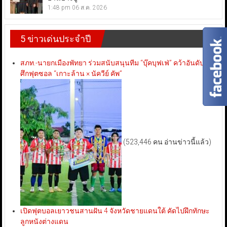
1:48 pm
06 ส.ค. 2026
5 ข่าวเด่นประจำปี
สภท.-นายกเมืองพัทยา ร่วมสนับสนุนทีม “บุ๊คบุฟเฟ่” คว้าอันดับ 3
ศึกฟุตซอล “เกาะล้าน × นัควีย์ คัพ”
(523,446 คน อ่านข่าวนี้แล้ว)
เปิดฟุตบอลเยาวชนสานฝัน 4 จังหวัดชายแดนใต้ คัดไปฝึกทักษะ
ลูกหนังต่างแดน