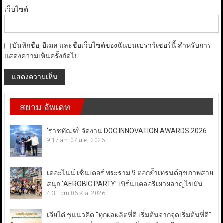
เว็บไซต์
บันทึกชื่อ, อีเมล และชื่อเว็บไซต์ของฉันบนเบราว์เซอร์นี้ สำหรับการ
แสดงความเห็นครั้งถัดไป
สยาม อัพเดท
‘ราชทัณฑ์’ จัดงาน DOC INNOVATION AWARDS 2026
9:17 am
07 ส.ค. 2026
เดอะไนน์ เซ็นเตอร์ พระราม 9 ตอกย้ำเทรนด์สุขภาพสาย
สนุก ‘AEROBIC PARTY’ เบิร์นแคลอรีเผาผลาญไขมัน
4:31 pm
06 ส.ค. 2026
เจียไต๋ ชูแนวคิด “ทุกผลผลิตที่ดี เริ่มต้นจากจุดเริ่มต้นที่ดี”