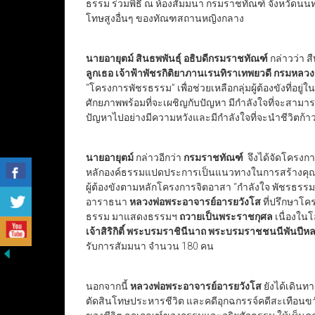
ธรรม ร่วมพิธี ณ ห้องสัมมนา กรมราชทัณฑ์ จังหวัดนนท
โทษสูงอื่นๆ ของทัณฑสถานหญิงกลาง
นายอายุตม์ สินธพพันธุ์
อธิบดีกรมราชทัณฑ์
กล่าวว่า ส
ลูกเธอ เจ้าฟ้าพัชรกิติยาภานเรนทิราเทพยวดี กรมหลว
“โครงการพัชรธรรม” เพื่อช่วยเหลือกลุ่มผู้ต้องขังที่อ
ศักยภาพพร้อมที่จะเผชิญกับปัญหา มีกำลังใจที่จะสามาร
ปัญหาไปอย่างมีความหวังและมีกำลังใจที่จะนำชีวิตก้า
นายอายุตม์
กล่าวอีกว่า
กรมราชทัณฑ์
จึงได้จัดโครงกา
หลักองค์ธรรมแปดประการเป็นแนวทางในการสร้างคุณธรร
ผู้ต้องขังตามหลักโครงการจิตอาสา “กำลังใจ พัชรธรร
อาราธนา
หลวงพ่อพระอาจารย์อารยวังโส
ที่ปรึกษาโ
ธรรม มาแสดงธรรมฯ
ถวายเป็นพระราชกุศล
เนื่องใ
เจ้าสิริกิติ์ พระบรมราชินีนาถ พระบรมราชชนนีพันปีห
รับการสัมมนา จำนวน 180 คน
นอกจากนี้
หลวงพ่อพระอาจารย์อารยวังโส
ยังได้เดินท
ตัดสินโทษประหารชีวิต และคดีอุกฉกรรจ์คดีสะเทือนขวั