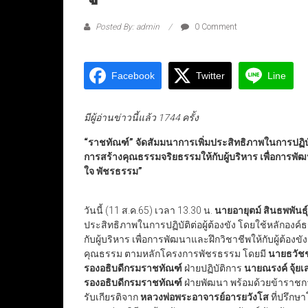
Posted By: admin
0 Comment
Facebook
Twitter
Line
มีผู้อ่านข่าวนี้แล้ว 1744 ครั้ง
“ราชทัณฑ์” จัดสัมมนาการเพิ่มประสิทธิภาพในการปฏิบ
การสร้างคุณธรรมจริยธรรมให้กับผู้บริหาร เพื่อการพัฒ
ใจ พัชรธรรม”
วันนี้ (11 ส.ค.65) เวลา 13.30 น.
นายอายุตม์ สินธพพันธ
ประสิทธิภาพในการปฏิบัติต่อผู้ต้องขัง โดยใช้หลัก
กับผู้บริหาร เพื่อการพัฒนาและฝึกวิชาชีพให้กับผู้ต้อง
คุณธรรม ตามหลักโครงการพัชรธรรม โดยมี
นายธวัชช
รองอธิบดีกรมราชทัณฑ์
ฝ่ายปฏิบัติการ
นายณรงค์ จุ้ยเ
รองอธิบดีกรมราชทัณฑ์
ฝ่ายพัฒนา พร้อมด้วยข้าราชกา
รับเกียรติจาก
หลวงพ่อพระอาจารย์อารยวังโส
ที่ปรึกษ