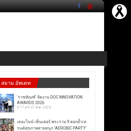
สยาม อัพเดท
‘ราชทัณฑ์’ จัดงาน DOC INNOVATION
AWARDS 2026
9:17 am
07 ส.ค. 2026
เดอะไนน์ เซ็นเตอร์ พระราม 9 ตอกย้ำเท
รนด์สุขภาพสายสนุก ‘AEROBIC PARTY’