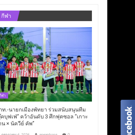
กีฬา
กีฬา
ภท.-นายกเมืองพัทยา ร่วมสนับสนุนทีม
ุ๊คบุฟเฟ่” คว้าอันดับ 3 ศึกฟุตซอล “เกาะ
าน × นัควีย์ คัพ”
กรกฎาคม 6, 2026
aneaphong
0