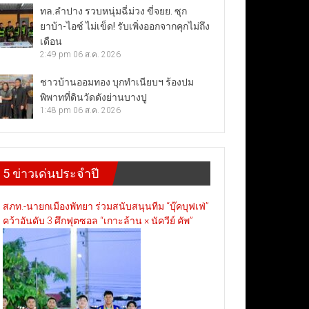
ทล.ลำปาง รวบหนุ่มฉี่ม่วง ขี่จยย. ซุก
ยาบ้า-ไอซ์ ไม่เข็ด! รับเพิ่งออกจากคุกไม่ถึง
เดือน
2:49 pm
06 ส.ค. 2026
ชาวบ้านออมทอง บุกทำเนียบฯ ร้องปม
พิพาทที่ดินวัดดังย่านบางปู
1:48 pm
06 ส.ค. 2026
5 ข่าวเด่นประจำปี
สภท.-นายกเมืองพัทยา ร่วมสนับสนุนทีม “บุ๊คบุฟเฟ่”
คว้าอันดับ 3 ศึกฟุตซอล “เกาะล้าน × นัควีย์ คัพ”