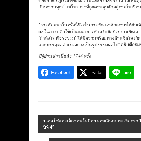
ของชีวิต กฎเกณฑ์ของกรรมและอริยสัจธรรม ให้เห็นคุ
เกิดความทุกข์ แม้ในขณะที่ถูกควบคุมตัวอยู่ภายในเรือ
“
การสัมมนาในครั้งนี้จึงเป็นการพัฒนาศักยภาพให้กับ
ผลในการปรับใช้เป็นแนวทางสำหรับจัดกิจกรรมพัฒนาจิต
“กำลังใจ พัชรธรรม” ให้มีความพร้อมทางด้านจิตใจ เกิด
และบรรลุผลสำเร็จอย่างเป็นรูปธรรมต่อไป”
อธิบดีกรม
มีผู้อ่านข่าวนี้แล้ว 1744 ครั้ง
Facebook
Twitter
Line
Post
เอสโซ่และเอ็กซอนโมบิลฯ มอบเงินสมทบเพิ่มกว่า 1
ปีที่ 4”
navigation