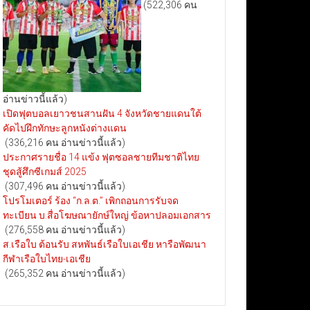
(522,306 คน
อ่านข่าวนี้แล้ว)
เปิดฟุตบอลเยาวชนสานฝัน 4 จังหวัดชายแดนใต้
คัดไปฝึกทักษะลูกหนังต่างแดน
(336,216 คน อ่านข่าวนี้แล้ว)
ประกาศรายชื่อ 14 แข้ง ฟุตซอลชายทีมชาติไทย
ชุดสู้ศึกซีเกมส์ 2025
(307,496 คน อ่านข่าวนี้แล้ว)
โปรโมเตอร์ ร้อง “ก.ล.ต.” เพิกถอนการรับจด
ทะเบียน บ.สื่อโฆษณายักษ์ใหญ่ ข้อหาปลอมเอกสาร
(276,558 คน อ่านข่าวนี้แล้ว)
ส.เรือใบ ต้อนรับ สหพันธ์เรือใบเอเชีย หารือพัฒนา
กีฬาเรือใบไทย-เอเชีย
(265,352 คน อ่านข่าวนี้แล้ว)