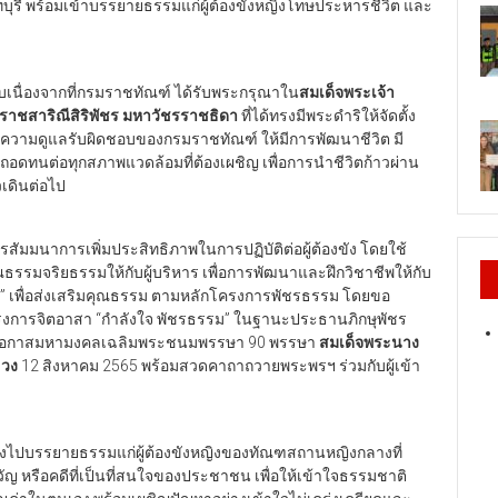
บุรี พร้อมเข้าบรรยายธรรมแก่ผู้ต้องขังหญิงโทษประหารชีวิต และ
ืบเนื่องจากที่กรมราชทัณฑ์ ได้รับพระกรุณาใน
สมเด็จพระเจ้า
งราชสาริณีสิริพัชร มหาวัชรราชธิดา
ที่ได้ทรงมีพระดำริให้จัดตั้ง
ยู่ในความดูแลรับผิดชอบของกรมราชทัณฑ์ ให้มีการพัฒนาชีวิต มี
ถอดทนต่อทุกสภาพแวดล้อมที่ต้องเผชิญ เพื่อการนำชีวิตก้าวผ่าน
วเดินต่อไป
รสัมมนาการเพิ่มประสิทธิภาพในการปฏิบัติต่อผู้ต้องขัง โดยใช้
มจริยธรรมให้กับผู้บริหาร เพื่อการพัฒนาและฝึกวิชาชีพให้กับ
ม” เพื่อส่งเสริมคุณธรรม ตามหลักโครงการพัชรธรรม โดยขอ
ครงการจิตอาสา “กำลังใจ พัชรธรรม” ในฐานะประธานภิกษุพัชร
นโอกาสมหามงคลเฉลิมพระชนมพรรษา 90 พรรษา
สมเด็จพระนาง
ลวง
12 สิงหาคม 2565 พร้อมสวดคาถาถวายพระพรฯ ร่วมกับผู้เข้า
างไปบรรยายธรรมแก่ผู้ต้องขังหญิงของทัณฑสถานหญิงกลางที่
ญ หรือคดีที่เป็นที่สนใจของประชาชน เพื่อให้เข้าใจธรรมชาติ