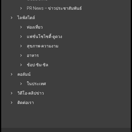
PR News – ข่าวประชาสัมพันธ์
ไลฟ์สไตล์
ท่องเที่ยว
แฟชั่นโซไซตี้-ดูดวง
สุขภาพ-ความงาม
อาหาร
ช้อป-ชิม-ชิล
คอลัมน์
ในประเทศ
วิดีโอ-คลิปข่าว
ติดต่อเรา