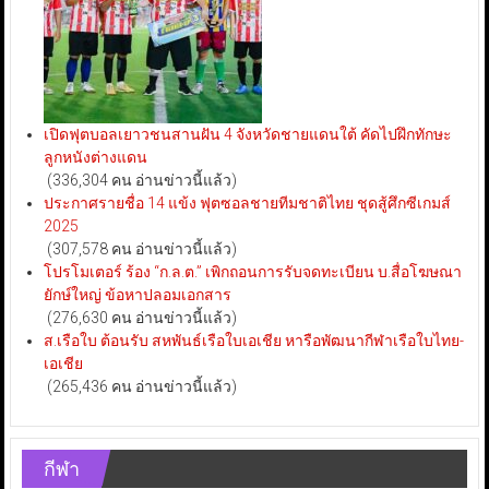
เปิดฟุตบอลเยาวชนสานฝัน 4 จังหวัดชายแดนใต้ คัดไปฝึกทักษะ
ลูกหนังต่างแดน
(336,304 คน อ่านข่าวนี้แล้ว)
ประกาศรายชื่อ 14 แข้ง ฟุตซอลชายทีมชาติไทย ชุดสู้ศึกซีเกมส์
2025
(307,578 คน อ่านข่าวนี้แล้ว)
โปรโมเตอร์ ร้อง “ก.ล.ต.” เพิกถอนการรับจดทะเบียน บ.สื่อโฆษณา
ยักษ์ใหญ่ ข้อหาปลอมเอกสาร
(276,630 คน อ่านข่าวนี้แล้ว)
ส.เรือใบ ต้อนรับ สหพันธ์เรือใบเอเชีย หารือพัฒนากีฬาเรือใบไทย-
เอเชีย
(265,436 คน อ่านข่าวนี้แล้ว)
กีฬา