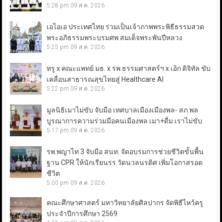
5:28 pm
09 ส.ค. 2026
เอไอเอ ประเทศไทย ร่วมเป็นเจ้าภาพพระพิธีธรรมสวด
พระอภิธรรมพระบรมศพ สมเด็จพระพันปีหลวง
5:25 pm
09 ส.ค. 2026
ทรู x คณะแพทย์ มธ. x รพ.ธรรมศาสตร์ฯ x เอ้ก ดิจิทัล ขับ
เคลื่อนสาธารณสุขไทยสู่ Healthcare AI
5:22 pm
09 ส.ค. 2026
มูลนิธิเมาไม่ขับ จับมือ เทศบาลเมืองเมืองพล- สภ.พล
บูรณาการความร่วมมือคนเมืองพล เมา+ดื่ม เราไม่ขับ
5:17 pm
09 ส.ค. 2026
รพ.พญาไท 3 จับมือ สนท. จัดอบรมการช่วยชีวิตขั้นพื้น
ฐาน CPR ให้นักเรียนรร.วัดนวลนรดิศ เพิ่มโอกาสรอด
ชีวิต
5:00 pm
09 ส.ค. 2026
คณะศึกษาศาสตร์ มหาวิทยาลัยศิลปากร จัดพิธีไหว้ครู
ประจำปีการศึกษา 2569