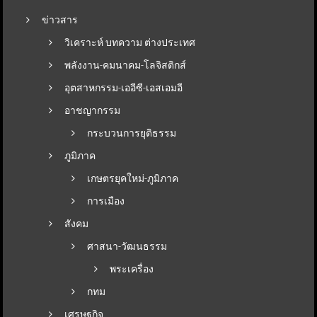
ข่าวสาร
วิเคราะห์ บทความ ต่างประเทศ
พลังงาน-คมนาคม-โลจิสติกส์
อุตสาหกรรม-เออีซี-เอสเอมอี
อาชญากรรม
กระบวนการยุติธรรม
ภูมิภาค
เกษตรยุคใหม่-ภูมิภาค
การเมือง
สังคม
ศาสนา-วัฒนธรรม
พระเครื่อง
กทม
เศรษฐกิจ