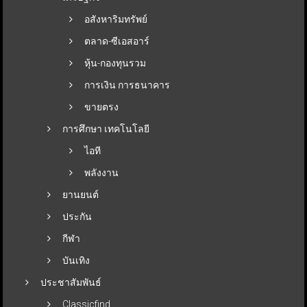
อสังหาริมทรัพย์
ตลาด-ซีเอสอาร์
หุ้น-กองทุนรวม
การเงิน การธนาคาร
ขายตรง
การศึกษา เทคโนโลยี
ไอที
พลังงาน
ยานยนต์
ประกัน
กีฬา
บันเทิง
ประชาสัมพันธ์
Classicfind