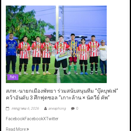
กีฬา
สภท.-นายกเมืองพัทยา ร่วมสนับสนุนทีม “บุ๊คบุฟเฟ่”
คว้าอันดับ 3 ศึกฟุตซอล “เกาะล้าน × นัควีย์ คัพ”
กรกฎาคม 6, 2026
aneaphong
0
FacebookFacebookXTwitter
Read More