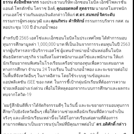
ธรรม ตั้งอิทธิพลากร
รองประธานบริษัท เอ็กซอนโมบิล เอ็กซ์โพลเรชั่น
แอนด์ โพรดักชั่น โคราช อิงค์,
คุณยอดพงศ์ สุตธรรม
นายกสโมสรพนัก
งานเอสโซ่ ร่วมกันมอบเงินดังกล่าวให้แก่
ศ.ดร.สมพงษ์ จิตระดับ
กรรมการผู้ทรงคุณวุฒิ และ
คุณภัทระ คำพิทักษ์
กรรมการบริหาร กสศ. ณ
หอประชุม 100 ปี อำเภอน้ำพอง
สำหรับปี 2565 เอสโซ่และเอ็กซอนโมบิลในประเทศไทย ได้ทำการมอบ
ทุนการศึกษามูลค่า 1,000,000 บาท ที่เป็นเงินจากการระดมทุนในปี 2563
จากผู้บริหารสถานีบริการเอสโซ่ ผู้แทนจำหน่ายน้ำมันหล่อลื่นโมบิล
พันธมิตรทางธุรกิจ รวมถึงสโมสรพนักงานเอสโซ่และพนักงาน ให้แก่
นักเรียนยากจนพิเศษในโรงเรียนเครือข่ายกองทุนเพื่อความเสมอภาค
ทางการศึกษา จำนวน 24 โรงเรียน ในอำเภอน้ำพอง และจะขยายต่อไป
ในพื้นที่จังหวัดอื่นๆ ในภาคอีสาน โดยใช้ระบบฐานข้อมูลและ
แอปพลิเคชัน iSEE ของ กสศ. ในการชี้เป้ากลุ่มนักเรียนที่ต้องการความ
ช่วยเหลืออย่างเร่งด่วน เพื่อไม่ให้หลุดออกจากระบบการศึกษาและผลกระ
ทบจากโควิด-19
“ผมรู้สึกยินดีที่เราได้จัดกิจกรรมดีๆ ในวันนี้ และจะขยายการมอบทุนการ
ศึกษาไปยังจังหวัดอื่นๆ เพื่อให้ความช่วยเหลือนักเรียนที่มีความจำเป็น
จริงๆ และเด็กนักเรียนเหล่านี้จะได้มีโอกาสเรียนต่อตามที่ต้องการ
สามารถพัฒนาเป็นเยาวชนรุ่นใหม่ที่มีคุณภาพต่อไป”
ดร.อดิศักดิ์ กล่าว