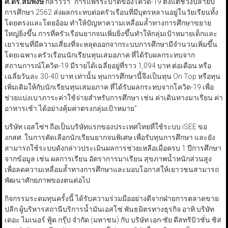
ศ.ดร.สมพงษ์
กล่าวว่า “การแพร่ระบาดของโควิด-19 ตั้งแต่ช่วงปลายปี
การศึกษา 2562 ส่งผลกระทบต่อครัวเรือนที่มีบุตรหลานอยู่ในวัยเรียนทั้ง
โดยตรงและโดยอ้อม ทำให้ปัญหาความเหลื่อมล้ำทางการศึกษาขยาย
ใหญ่ยิ่งขึ้น การที่ครัวเรือนยากจนเพิ่มยิ่งขึ้นทำให้กลุ่มเป้าหมายเด็กและ
เยาวชนที่มีความเสี่ยงที่จะหลุดออกจากระบบการศึกษามีจำนวนเพิ่มขึ้น
โดยเฉพาะครัวเรือนนักเรียนทุนเสมอภาค ที่ได้รับผลกระทบจาก
สถานการณ์โควิด-19 มีรายได้เฉลี่ยอยู่ที่ราว 1,094 บาท ต่อเดือน หรือ
เฉลี่ยวันละ 30-40 บาท เท่านั้น ทุนการศึกษานี้จึงเป็นทุน On Top หรือทุน
เพิ่มเติมให้กับนักเรียนทุนเสมอภาค ที่ได้รับผลกระทบจากโควิด-19 เพื่อ
ช่วยแบ่งเบาภาระค่าใช้จ่ายสำหรับการศึกษา เช่น ค่าเดินทางมาเรียน ค่า
อาหารเช้า ได้อย่างคุ้มค่าตรงกลุ่มเป้าหมาย”
บริษัท เอสโซ่ฯ ถือเป็นบริษัทแรกของประเทศไทยที่ใช้ระบบ iSEE ขอ
งกสศ. ในการคัดเลือกนักเรียนยากจนพิเศษ เพื่อรับทุนการศึกษา และยัง
สามารถใช้ระบบดังกล่าวประเมินผลการช่วยเหลือเมื่อครบ 1 ปีการศึกษา
จากข้อมูล เช่น ผลการเรียน อัตราการมาเรียน สุขภาพน้ำหนักส่วนสูง
เพื่อลดความเหลื่อมล้ำทางการศึกษาและมอบโอกาสให้เยาวชนสามารถ
พัฒนาศักยภาพของตนต่อไป
กิจกรรมระดมทุนครั้งนี้ ได้รับความร่วมมืออย่างดีจากฝ่ายการตลาดขาย
ปลีก ผู้บริหารสถานีบริการน้ำมันเอสโซ่ พันธมิตรทางธุรกิจ อาทิ บริษัท
เดอะ ไมเนอร์ ฟู้ด กรุ๊ป จำกัด (มหาชน) กับ บริษัท เอก-ชัย ดีสทริบิวชั่น ซิส