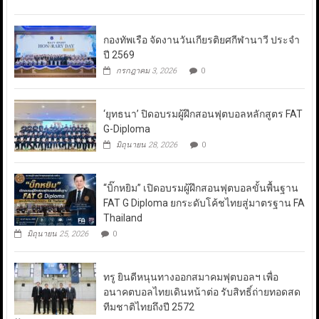
กองทัพเรือ จัดงานวันเกียรติยศกีฬานาวี ประจำ
ปี 2569
กรกฎาคม 3, 2026
0
‘ยุทธนา’ ปิดอบรมผู้ฝึกสอนฟุตบอลหลักสูตร FAT
G-Diploma
มิถุนายน 28, 2026
0
“บิ๊กหยิม” เปิดอบรมผู้ฝึกสอนฟุตบอลขั้นพื้นฐาน
FAT G Diploma ยกระดับโค้ชไทยสู่มาตรฐาน FA
Thailand
มิถุนายน 25, 2026
0
ทรู ยินดีหนุนทางออกสมาคมฟุตบอลฯ เพื่อ
อนาคตบอลไทยเดินหน้าต่อ รับสิทธิ์ถ่ายทอดสด
ทีมชาติไทยถึงปี 2572