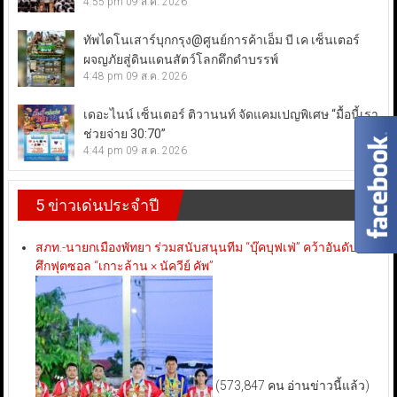
4:55 pm
09 ส.ค. 2026
ทัพไดโนเสาร์บุกกรุง@ศูนย์การค้าเอ็ม บี เค เซ็นเตอร์
ผจญภัยสู่ดินแดนสัตว์โลกดึกดำบรรพ์
4:48 pm
09 ส.ค. 2026
เดอะไนน์ เซ็นเตอร์ ติวานนท์ จัดแคมเปญพิเศษ “มื้อนี้เรา
ช่วยจ่าย 30:70”
4:44 pm
09 ส.ค. 2026
5 ข่าวเด่นประจำปี
สภท.-นายกเมืองพัทยา ร่วมสนับสนุนทีม “บุ๊คบุฟเฟ่” คว้าอันดับ 3
ศึกฟุตซอล “เกาะล้าน × นัควีย์ คัพ”
(573,847 คน อ่านข่าวนี้แล้ว)