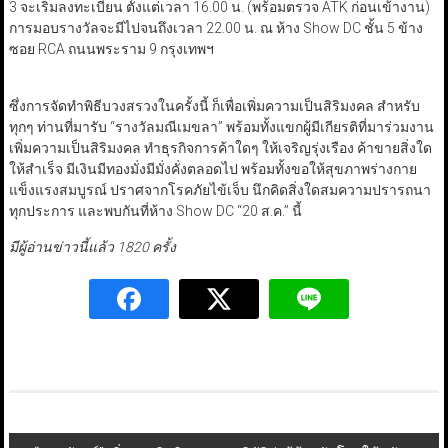
3 จะเริ่มลงทะเบียน ตั้งแต่เวลา 16.00 น. (พร้อมตรวจ ATK ก่อนเข้างาน)
การมอบรางวัลจะมีไปจนถึงเวลา 22.00 น. ณ ห้าง Show DC ชั้น 5 ข้าง
ซอย RCA ถนนพระราม 9 กรุงเทพฯ
ซึ่งการจัดทำพิธีบวงสรวงในครั้งนี้ ก็เพื่อเพิ่มความเป็นสิริมงคล สำหรับ
ทุกๆ ท่านที่มารับ “รางวัลมณีเมขลา” พร้อมทั้งแขกผู้มีเกียรติที่มาร่วมงาน
เพิ่มความเป็นสิริมงคล ทำธุรกิจการค้าใดๆ ให้เจริญรุ่งเรือง ค้าขายสิ่งใด
ให้สำเร็จ มีเงินมีทองมั่งมีมั่งคั่งตลอดไป พร้อมทั้งขอให้สุขภาพร่างกาย
แข็งแรงสมบูรณ์ ปราศจากโรคภัยไข้เจ็บ นึกคิดสิ่งใดสมความปรารถนา
ทุกประการ และพบกันที่ห้าง Show DC “20 ส.ค.” นี้
มีผู้อ่านข่าวนี้แล้ว 1820 ครั้ง