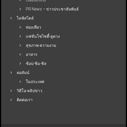
PR News – ข่าวประชาสัมพันธ์
ไลฟ์สไตล์
ท่องเที่ยว
แฟชั่นโซไซตี้-ดูดวง
สุขภาพ-ความงาม
อาหาร
ช้อป-ชิม-ชิล
คอลัมน์
ในประเทศ
วิดีโอ-คลิปข่าว
ติดต่อเรา