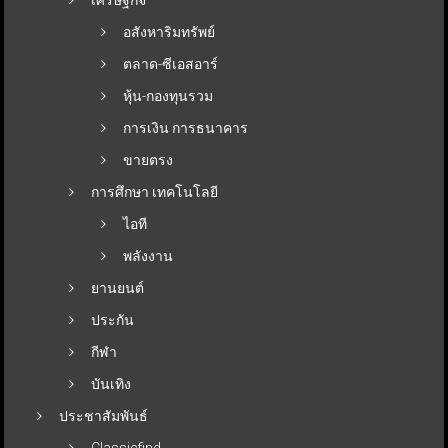
อสังหาริมทรัพย์
ตลาด-ซีเอสอาร์
หุ้น-กองทุนรวม
การเงิน การธนาคาร
ขายตรง
การศึกษา เทคโนโลยี
ไอที
พลังงาน
ยานยนต์
ประกัน
กีฬา
บันเทิง
ประชาสัมพันธ์
Classicfind