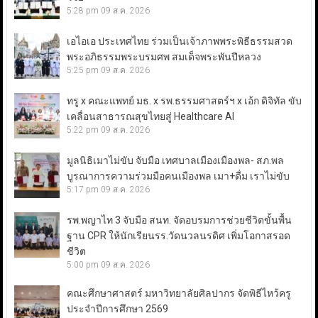
5:28 pm
09 ส.ค. 2026
เอไอเอ ประเทศไทย ร่วมเป็นเจ้าภาพพระพิธีธรรมสวด
พระอภิธรรมพระบรมศพ สมเด็จพระพันปีหลวง
5:25 pm
09 ส.ค. 2026
ทรู x คณะแพทย์ มธ. x รพ.ธรรมศาสตร์ฯ x เอ้ก ดิจิทัล ขับ
เคลื่อนสาธารณสุขไทยสู่ Healthcare AI
5:22 pm
09 ส.ค. 2026
มูลนิธิเมาไม่ขับ จับมือ เทศบาลเมืองเมืองพล- สภ.พล
บูรณาการความร่วมมือคนเมืองพล เมา+ดื่ม เราไม่ขับ
5:17 pm
09 ส.ค. 2026
รพ.พญาไท 3 จับมือ สนท. จัดอบรมการช่วยชีวิตขั้นพื้น
ฐาน CPR ให้นักเรียนรร.วัดนวลนรดิศ เพิ่มโอกาสรอด
ชีวิต
5:00 pm
09 ส.ค. 2026
คณะศึกษาศาสตร์ มหาวิทยาลัยศิลปากร จัดพิธีไหว้ครู
ประจำปีการศึกษา 2569