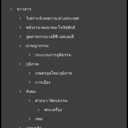
ข่าวสาร
วิเคราะห์ บทความ ต่างประเทศ
พลังงาน-คมนาคม-โลจิสติกส์
อุตสาหกรรม-เออีซี-เอสเอมอี
อาชญากรรม
กระบวนการยุติธรรม
ภูมิภาค
เกษตรยุคใหม่-ภูมิภาค
การเมือง
สังคม
ศาสนา-วัฒนธรรม
พระเครื่อง
กทม
เศรษฐกิจ