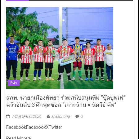
กีฬา
สภท.-นายกเมืองพัทยา ร่วมสนับสนุนทีม “บุ๊คบุฟเฟ่”
คว้าอันดับ 3 ศึกฟุตซอล “เกาะล้าน × นัควีย์ คัพ”
กรกฎาคม 6, 2026
aneaphong
0
FacebookFacebookXTwitter
Read More