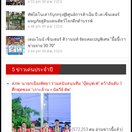
4:55 pm
09 ส.ค. 2026
ทัพไดโนเสาร์บุกกรุง@ศูนย์การค้าเอ็ม บี เค เซ็นเตอร์
ผจญภัยสู่ดินแดนสัตว์โลกดึกดำบรรพ์
4:48 pm
09 ส.ค. 2026
เดอะไนน์ เซ็นเตอร์ ติวานนท์ จัดแคมเปญพิเศษ “มื้อนี้เรา
ช่วยจ่าย 30:70”
4:44 pm
09 ส.ค. 2026
5 ข่าวเด่นประจำปี
สภท.-นายกเมืองพัทยา ร่วมสนับสนุนทีม “บุ๊คบุฟเฟ่” คว้าอันดับ 3
ศึกฟุตซอล “เกาะล้าน × นัควีย์ คัพ”
(572,253 คน อ่านข่าวนี้แล้ว)