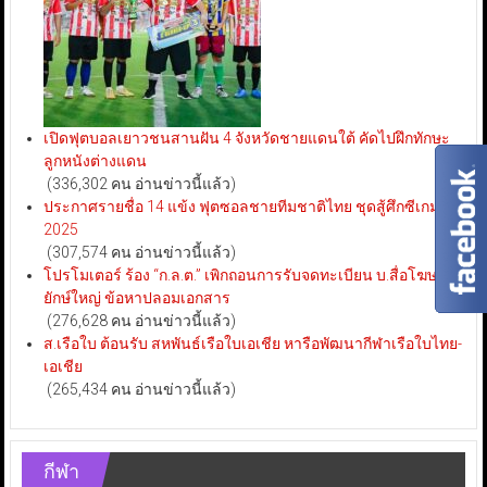
เปิดฟุตบอลเยาวชนสานฝัน 4 จังหวัดชายแดนใต้ คัดไปฝึกทักษะ
ลูกหนังต่างแดน
(336,302 คน อ่านข่าวนี้แล้ว)
ประกาศรายชื่อ 14 แข้ง ฟุตซอลชายทีมชาติไทย ชุดสู้ศึกซีเกมส์
2025
(307,574 คน อ่านข่าวนี้แล้ว)
โปรโมเตอร์ ร้อง “ก.ล.ต.” เพิกถอนการรับจดทะเบียน บ.สื่อโฆษณา
ยักษ์ใหญ่ ข้อหาปลอมเอกสาร
(276,628 คน อ่านข่าวนี้แล้ว)
ส.เรือใบ ต้อนรับ สหพันธ์เรือใบเอเชีย หารือพัฒนากีฬาเรือใบไทย-
เอเชีย
(265,434 คน อ่านข่าวนี้แล้ว)
กีฬา