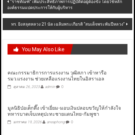
Post
“ราชทัณฑ์” เพิ่มประสิทธิภาพการปฏิบัติต่อผู้ต้องขัง โดยใช้หลัก
องค์ธรรมแปดประการให้กับผู้บริหาร
navigation
ทร. ยิงสลุตหลวง 21 นัด เฉลิมพระเกียรติ “สมเด็จพระพันปีหลวง”
You May Also Like
คณะกรรมาธิการการแรงงาน วุฒิสภา เข้าหารือ
รมว.แรงงาน ช่วยเหลือแรงงานไทยในอิสราเอล
ตุลาคม 26, 2023
admin
0
มูลนิธิป่อเต็กตึ๊ง เข้าเยี่ยม-มอบเงินปลอบขวัญให้กำลังใจ
ทหารบาดเจ็บเหตุปะทะชายแดนไทย-กัมพูชา
มกราคม 19, 2026
aneaphong
0