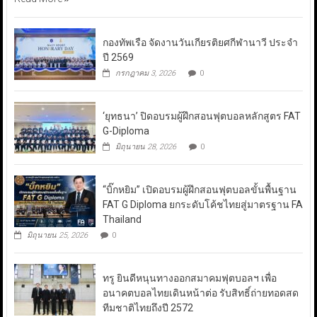
กองทัพเรือ จัดงานวันเกียรติยศกีฬานาวี ประจำ
ปี 2569
กรกฎาคม 3, 2026
0
‘ยุทธนา’ ปิดอบรมผู้ฝึกสอนฟุตบอลหลักสูตร FAT
G-Diploma
มิถุนายน 28, 2026
0
“บิ๊กหยิม” เปิดอบรมผู้ฝึกสอนฟุตบอลขั้นพื้นฐาน
FAT G Diploma ยกระดับโค้ชไทยสู่มาตรฐาน FA
Thailand
มิถุนายน 25, 2026
0
ทรู ยินดีหนุนทางออกสมาคมฟุตบอลฯ เพื่อ
อนาคตบอลไทยเดินหน้าต่อ รับสิทธิ์ถ่ายทอดสด
ทีมชาติไทยถึงปี 2572