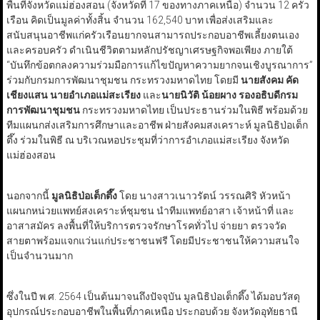
พื้นที่จังหวัดแม่ฮ่องสอน (จังหวัดที่ 17 ของทางภาคเหนือ) จำนวน 12 ครัว
เรือน คิดเป็นมูลค่าทั้งสิ้น จำนวน 162,540 บาท เพื่อส่งเสริมและ
สนับสนุนอาชีพแก่ครัวเรือนยากจนสามารถประกอบอาชีพเลี้ยงตนเอง
และครอบครัว ดำเนินชีวิตตามหลักปรัชญาเศรษฐกิจพอเพียง ภายใต้
“บันทึกข้อตกลงความร่วมมือการแก้ไขปัญหาความยากจนเชิงบูรณาการ”
ร่วมกับกรมการพัฒนาชุมชน กระทรวงมหาดไทย โดยมี
นายสังคม คัด
เชียงแสน
นายอำเภอแม่สะเรียง
และ
นายนิวัติ น้อยผาง
รองอธิบดีกรม
การพัฒนาชุมชน
กระทรวงมหาดไทย เป็นประธานร่วมในพิธี พร้อมด้วย
ทีมแผนกส่งเสริมการศึกษาและอาชีพ ฝ่ายสังคมสงเคราะห์ มูลนิธิป่อเต็ก
ตึ๊ง ร่วมในพิธี ณ บริเวณหอประชุมที่ว่าการอำเภอแม่สะเรียง จังหวัด
แม่ฮ่องสอน
นอกจากนี้
มูลนิธิป่อเต็กตึ๊ง
โดย นางสาวเนาวรัตน์ วรรณศิริ หัวหน้า
แผนกหน่วยแพทย์สงเคราะห์ชุมชน นำทีมแพทย์อาสา เจ้าหน้าที่ และ
อาสาสมัคร ลงพื้นที่ให้บริการตรวจรักษาโรคทั่วไป จ่ายยา ตรวจวัด
สายตาพร้อมแจกแว่นแก่ประชาชนฟรี โดยมีประชาชนให้ความสนใจ
เป็นจำนวนมาก
ซึ่งในปี พ.ศ. 2564 เป็นต้นมาจนถึงปัจจุบัน มูลนิธิป่อเต็กตึ๊ง ได้มอบวัสดุ
อุปกรณ์ประกอบอาชีพในพื้นที่ภาคเหนือ ประกอบด้วย จังหวัดอุทัยธานี