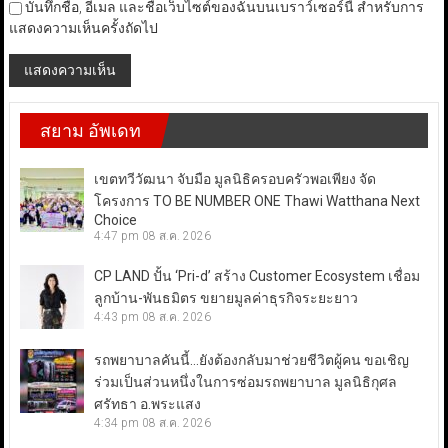
บันทึกชื่อ, อีเมล และชื่อเว็บไซต์ของฉันบนเบราว์เซอร์นี้ สำหรับการ
แสดงความเห็นครั้งถัดไป
สยาม อัพเดท
เขตทวีวัฒนา จับมือ มูลนิธิครอบครัวพอเพียง จัด
โครงการ TO BE NUMBER ONE Thawi Watthana Next
Choice
4:47 pm
08 ส.ค. 2026
CP LAND ปั้น ‘Pri-d’ สร้าง Customer Ecosystem เชื่อม
ลูกบ้าน-พันธมิตร ขยายมูลค่าธุรกิจระยะยาว
4:43 pm
08 ส.ค. 2026
รถพยาบาลคันนี้…ยังต้องกลับมาช่วยชีวิตผู้คน ขอเชิญ
ร่วมเป็นส่วนหนึ่งในการซ่อมรถพยาบาล มูลนิธิกุศล
ศรัทธา อ.พระแสง
4:34 pm
08 ส.ค. 2026