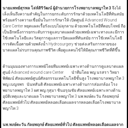
นายแพทย์สุรพล โล่ห์สิริวัฒน์ ผู้อำนวยการโรงพยาบาลพญาไท 3
จึงได้
เล็งเห็นถึงความสำคัญในการยกระดับการรักษาด้วยเทคโนโลยีที่ทันสมัย
พร้อมสร้างความเชื่อมั่นในการรักษาให้ เปิดศูนย์ Advanced Wound
Care Center หยุดแผลเรื้อรังแบบไม่ลุกลาม ด้วยเทคโนโลยีที่ตอบโจทย์ ถือ
เป็นอีกหนึ่งการยกระดับการดูแลบาดแผลด้วยแพทย์เฉพาะทางและมีการ
ใช้เทคโนโลยีและวัสดุการดูแลการปิดแผลที่ทันสมัย การใช้เทคโนโลยี
การตัดเนื้อตายด้วยพลังน้ำ Hydrosurgery ช่วยส่งเสริมการหายของ
บาดแผลไม่รบกวนคุณภาพชีวิต เพื่อดูแลคนไข้ให้มีคุณภาพชีวิตที่ดีขึ้น
ด้านมุมมองทางการแพทย์โดยทีมแพทย์เฉพาะทางด้านการดูแลบาดแผล
ศูนย์ Advanced wound care Center นำทีมโดย พญ.นรสรา วิทยา
พิพัฒน์ ศัลยแพทย์ศูนย์ศัลยกรรมเทคโนโลยีชั้นสูง โรงพยาบาลพญาไท 3
พญ.เบญจพร นันทสันติ ศัลยแพทย์เฉพาะทางด้านการส่องกล้อง โรง
พยาบาลพญาไท 3 ผศ.พญ.กุสุมา ชินอรุณชัย ศัลยแพทย์เฉพาะทางด้าน
อุบัติเหตุและบาดแผล โรงพยาบาลพญาไท 3 นพ.พงษ์ตะวัน กัลยพฤกษ์
ศัลยแพทย์ทั่วไป ศัลยแพทย์หลอดเลือดแผลจากหลอดเลือดโรงพยาบาล
พญาไท 3
นพ.พงษ์ตะวัน กัลยพฤกษ์ ศัลยแพทย์ทั่วไป ศัลยแพทย์หลอดเลือดแผลจาก