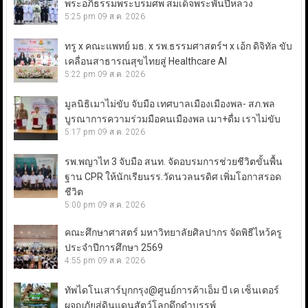
พระอภิธรรมพระบรมศพ สมเด็จพระพันปีหลวง
5:25 pm
09 ส.ค. 2026
ทรู x คณะแพทย์ มธ. x รพ.ธรรมศาสตร์ฯ x เอ้ก ดิจิทัล ขับ
เคลื่อนสาธารณสุขไทยสู่ Healthcare AI
5:22 pm
09 ส.ค. 2026
มูลนิธิเมาไม่ขับ จับมือ เทศบาลเมืองเมืองพล- สภ.พล
บูรณาการความร่วมมือคนเมืองพล เมา+ดื่ม เราไม่ขับ
5:17 pm
09 ส.ค. 2026
รพ.พญาไท 3 จับมือ สนท. จัดอบรมการช่วยชีวิตขั้นพื้น
ฐาน CPR ให้นักเรียนรร.วัดนวลนรดิศ เพิ่มโอกาสรอด
ชีวิต
5:00 pm
09 ส.ค. 2026
คณะศึกษาศาสตร์ มหาวิทยาลัยศิลปากร จัดพิธีไหว้ครู
ประจำปีการศึกษา 2569
4:55 pm
09 ส.ค. 2026
ทัพไดโนเสาร์บุกกรุง@ศูนย์การค้าเอ็ม บี เค เซ็นเตอร์
ผจญภัยสู่ดินแดนสัตว์โลกดึกดำบรรพ์