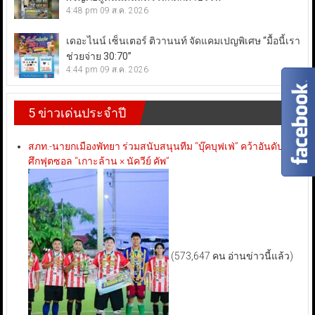
4:48 pm
09 ส.ค. 2026
เดอะไนน์ เซ็นเตอร์ ติวานนท์ จัดแคมเปญพิเศษ “มื้อนี้เรา
ช่วยจ่าย 30:70”
4:44 pm
09 ส.ค. 2026
5 ข่าวเด่นประจำปี
สภท.-นายกเมืองพัทยา ร่วมสนับสนุนทีม “บุ๊คบุฟเฟ่” คว้าอันดับ 3
ศึกฟุตซอล “เกาะล้าน × นัควีย์ คัพ”
(573,647 คน อ่านข่าวนี้แล้ว)