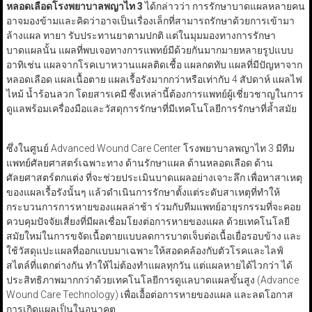
หลอดเลือดโรงพยาบาลพญาไท 3
ได้กล่าวว่า การรักษาบาดแผลหลายคน
อาจมองข้ามและคิดว่าอาจเป็นเรื่องเล็กที่สามารถรักษาด้วยการเข้ามา
ล้างแผล ทายา รับประทานยาตามปกติ แต่ในมุมมองทางการรักษา
บาดแผลนั้น แผลที่พบเจอทางการแพทย์มีด้วยกันมากมายหลายรูปแบบ
อาทิเช่น แผลจากโรคเบาหวานแผลติดเชื้อ แผลกดทับ แผลที่มีปัญหาจาก
หลอดเลือด แผลเนื้อตาย แผลเรื้อรังมากกว่าหรือเท่ากับ 4 สัปดาห์ แผลไฟ
ไหม้ น้ำร้อนลวก โดยสารเคมี ซึ่งเหล่านี้ต้องการแพทย์ผู้เชี่ยวชาญในการ
ดูแลพร้อมเครื่องมือและวัสดุการรักษาที่มีเทคโนโลยีการรักษาที่ล้ำสมัย
ซึ่งในศูนย์ Advanced Wound Care Center โรงพยาบาลพญาไท 3 มีทีม
แพทย์ศัลยศาสตร์เฉพาะทาง ด้านรักษาแผล ด้านหลอดเลือด ด้าน
ศัลยศาสตร์ตกแต่ง ที่จะช่วยประเมินบาดแผลอย่างเจาะลึก เพื่อหาสาเหตุ
ของแผลเรื้อรังนั้นๆ แล้วดำเนินการรักษาตั้งแต่ระดับสาเหตุที่ทำให้
กระบวนการการหายของแผลล่าช้า ร่วมกับทีมแพทย์อายุรกรรมที่จะคอย
ควบคุมปัจจัยเสี่ยงที่มีผลเชื่อมโยงต่อการหายของแผล ด้วยเทคโนโลยี
สมัยใหม่ในการขจัดเนื้อตายแบบลดการบาดเจ็บต่อเนื้อเยื่อรอบข้าง และ
ใช้วัสดุแปะแผลที่ออกแบบมาเฉพาะให้สอดคล้องกับตัวโรคและไลฟ์
สไตล์ที่แตกต่างกัน ทำให้ไม่ต้องทำแผลทุกวัน แต่แผลหายได้ไวกว่า ได้
ประสิทธิภาพมากกว่าด้วยเทคโนโลยีการดูแลบาดแผลขั้นสูง (Advance
Wound Care Technology) เพื่อเอื้อต่อการหายของแผล และลดโอกาส
การเกิดแผลเป็นในอนาคต