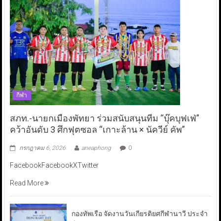
กีฬา
สภท.-นายกเมืองพัทยา ร่วมสนับสนุนทีม “บุ๊คบุฟเฟ่”
คว้าอันดับ 3 ศึกฟุตซอล “เกาะล้าน × นัควีย์ คัพ”
กรกฎาคม 6, 2026
aneaphong
0
FacebookFacebookXTwitter
Read More
กองทัพเรือ จัดงานวันเกียรติยศกีฬานาวี ประจำ