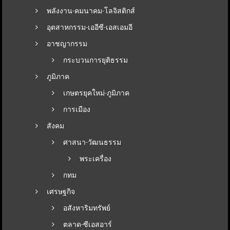
พลังงาน-คมนาคม-โลจิสติกส์
อุตสาหกรรม-เออีซี-เอสเอมอี
อาชญากรรม
กระบวนการยุติธรรม
ภูมิภาค
เกษตรยุคใหม่-ภูมิภาค
การเมือง
สังคม
ศาสนา-วัฒนธรรม
พระเครื่อง
กทม
เศรษฐกิจ
อสังหาริมทรัพย์
ตลาด-ซีเอสอาร์