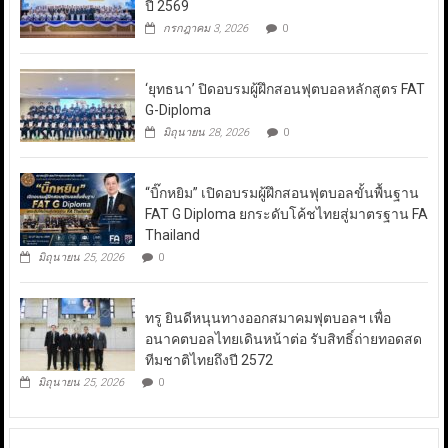
ปี 2569
กรกฎาคม 3, 2026
0
‘ยุทธนา’ ปิดอบรมผู้ฝึกสอนฟุตบอลหลักสูตร FAT
G-Diploma
มิถุนายน 28, 2026
0
“บิ๊กหยิม” เปิดอบรมผู้ฝึกสอนฟุตบอลขั้นพื้นฐาน
FAT G Diploma ยกระดับโค้ชไทยสู่มาตรฐาน FA
Thailand
มิถุนายน 25, 2026
0
ทรู ยินดีหนุนทางออกสมาคมฟุตบอลฯ เพื่อ
อนาคตบอลไทยเดินหน้าต่อ รับสิทธิ์ถ่ายทอดสด
ทีมชาติไทยถึงปี 2572
มิถุนายน 25, 2026
0