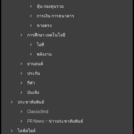
หุ้น-กองทุนรวม
การเงิน การธนาคาร
ขายตรง
การศึกษา เทคโนโลยี
ไอที
พลังงาน
ยานยนต์
ประกัน
กีฬา
บันเทิง
ประชาสัมพันธ์
Classicfind
PR News – ข่าวประชาสัมพันธ์
ไลฟ์สไตล์