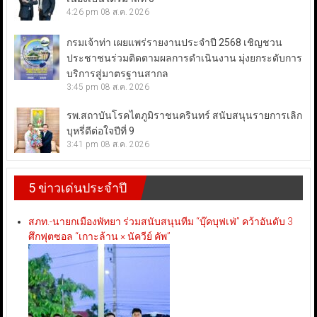
4:26 pm
08 ส.ค. 2026
กรมเจ้าท่า เผยแพร่รายงานประจำปี 2568 เชิญชวน
ประชาชนร่วมติดตามผลการดำเนินงาน มุ่งยกระดับการ
บริการสู่มาตรฐานสากล
3:45 pm
08 ส.ค. 2026
รพ.สถาบันโรคไตภูมิราชนครินทร์ สนับสนุนรายการเลิก
บุหรี่ดีต่อใจปีที่ 9
3:41 pm
08 ส.ค. 2026
5 ข่าวเด่นประจำปี
สภท.-นายกเมืองพัทยา ร่วมสนับสนุนทีม “บุ๊คบุฟเฟ่” คว้าอันดับ 3
ศึกฟุตซอล “เกาะล้าน × นัควีย์ คัพ”