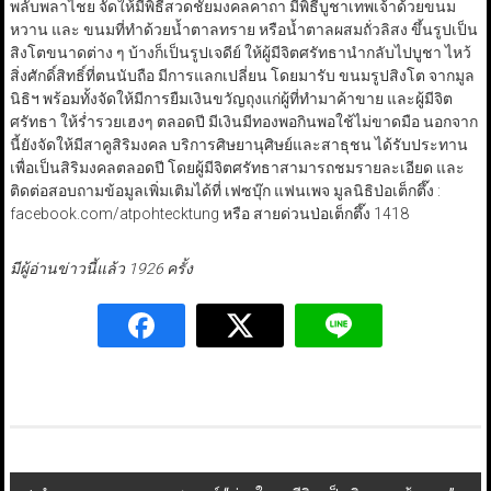
พลับพลาไชย จัดให้มีพิธีสวดชัยมงคลคาถา มีพิธีบูชาเทพเจ้าด้วยขนม
หวาน และ ขนมที่ทำด้วยน้ำตาลทราย หรือน้ำตาลผสมถั่วลิสง ขึ้นรูปเป็น
สิงโตขนาดต่าง ๆ บ้างก็เป็นรูปเจดีย์ ให้ผู้มีจิตศรัทธานำกลับไปบูชา ไหว้
สิ่งศักดิ์สิทธิ์ที่ตนนับถือ มีการแลกเปลี่ยน โดยมารับ ขนมรูปสิงโต จากมูล
นิธิฯ พร้อมทั้งจัดให้มีการยืมเงินขวัญถุงแก่ผู้ที่ทำมาค้าขาย และผู้มีจิต
ศรัทธา ให้ร่ำรวยเฮงๆ ตลอดปี มีเงินมีทองพอกินพอใช้ไม่ขาดมือ นอกจาก
นี้ยังจัดให้มีสาคูสิริมงคล บริการศิษยานุศิษย์และสาธุชน ได้รับประทาน
เพื่อเป็นสิริมงคลตลอดปี โดยผู้มีจิตศรัทธาสามารถชมรายละเอียด และ
ติดต่อสอบถามข้อมูลเพิ่มเติมได้ที่ เฟซบุ๊ก แฟนเพจ มูลนิธิป่อเต็กตึ๊ง :
facebook.com/atpohtecktung หรือ สายด่วนป่อเต็กตึ๊ง 1418
มีผู้อ่านข่าวนี้แล้ว 1926 ครั้ง
Post