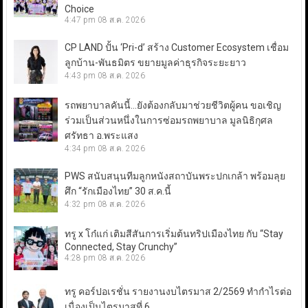
Choice
4:47 pm
08 ส.ค. 2026
CP LAND ปั้น ‘Pri-d’ สร้าง Customer Ecosystem เชื่อม
ลูกบ้าน-พันธมิตร ขยายมูลค่าธุรกิจระยะยาว
4:43 pm
08 ส.ค. 2026
รถพยาบาลคันนี้…ยังต้องกลับมาช่วยชีวิตผู้คน ขอเชิญ
ร่วมเป็นส่วนหนึ่งในการซ่อมรถพยาบาล มูลนิธิกุศล
ศรัทธา อ.พระแสง
4:34 pm
08 ส.ค. 2026
PWS สนับสนุนทีมลูกหนังสถาบันพระปกเกล้า พร้อมลุย
ศึก “รักเมืองไทย” 30 ส.ค.นี้
4:32 pm
08 ส.ค. 2026
ทรู x โก๋แก่ เติมสีสันการเริ่มต้นทริปเมืองไทย กับ “Stay
Connected, Stay Crunchy”
4:28 pm
08 ส.ค. 2026
ทรู คอร์ปอเรชั่น รายงานงบไตรมาส 2/2569 ทำกำไรต่อ
เนื่องเป็นไตรมาสที่ 6