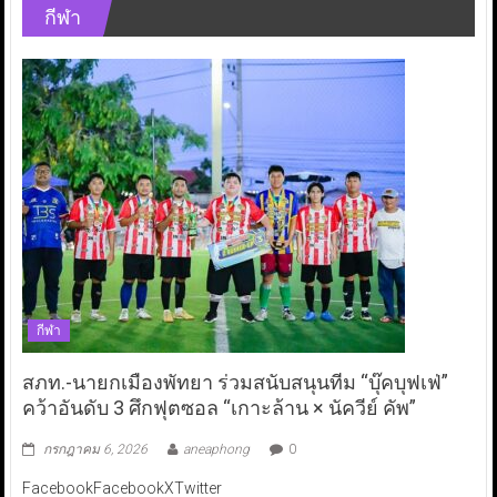
กีฬา
กีฬา
สภท.-นายกเมืองพัทยา ร่วมสนับสนุนทีม “บุ๊คบุฟเฟ่”
คว้าอันดับ 3 ศึกฟุตซอล “เกาะล้าน × นัควีย์ คัพ”
กรกฎาคม 6, 2026
aneaphong
0
FacebookFacebookXTwitter