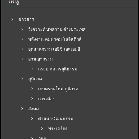
เมนู
ข่าวสาร
วิเคราะห์ บทความ ต่างประเทศ
พลังงาน-คมนาคม-โลจิสติกส์
อุตสาหกรรม-เออีซี-เอสเอมอี
อาชญากรรม
กระบวนการยุติธรรม
ภูมิภาค
เกษตรยุคใหม่-ภูมิภาค
การเมือง
สังคม
ศาสนา-วัฒนธรรม
พระเครื่อง
กทม