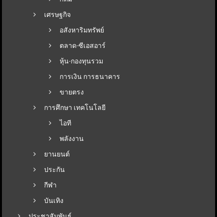
เศรษฐกิจ
อสังหาริมทรัพย์
ตลาด-ซีเอสอาร์
หุ้น-กองทุนรวม
การเงิน การธนาคาร
ขายตรง
การศึกษา เทคโนโลยี
ไอที
พลังงาน
ยานยนต์
ประกัน
กีฬา
บันเทิง
ประชาสัมพันธ์