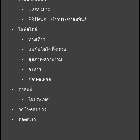
Classicfind
PR News – ข่าวประชาสัมพันธ์
ไลฟ์สไตล์
ท่องเที่ยว
แฟชั่นโซไซตี้-ดูดวง
สุขภาพ-ความงาม
อาหาร
ช้อป-ชิม-ชิล
คอลัมน์
ในประเทศ
วิดีโอ-คลิปข่าว
ติดต่อเรา