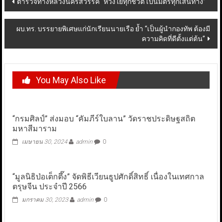
ตำรวจทางหลวงนครสวรรค์ “ห่วงใยทุกชีวิต เป็นมิตรทุกเส้นทาง”
navigation
ผบ.ทร. บรรยายพิเศษแก่นักเรียนนายเรือ ย้ำ “เป็นผู้นำกองทัพ ต้องมี
ความคิดที่ดีตั้งแต่ต้น”
You May Also Like
“กรมศิลป์” ส่งมอบ “คัมภีร์ใบลาน” วัดราชประดิษฐสถิต
มหาสีมาราม
เมษายน 30, 2024
admin
0
“มูลนิธิป่อเต็กตึ๊ง” จัดพิธีเวียนธูปศักดิ์สิทธิ์ เนื่องในเทศกาล
ตรุษจีน ประจำปี 2566
มกราคม 30, 2023
admin
0