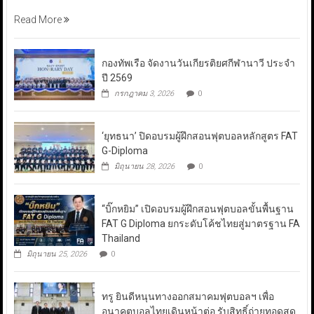
Read More
กองทัพเรือ จัดงานวันเกียรติยศกีฬานาวี ประจำ
ปี 2569
กรกฎาคม 3, 2026
0
‘ยุทธนา’ ปิดอบรมผู้ฝึกสอนฟุตบอลหลักสูตร FAT
G-Diploma
มิถุนายน 28, 2026
0
“บิ๊กหยิม” เปิดอบรมผู้ฝึกสอนฟุตบอลขั้นพื้นฐาน
FAT G Diploma ยกระดับโค้ชไทยสู่มาตรฐาน FA
Thailand
มิถุนายน 25, 2026
0
ทรู ยินดีหนุนทางออกสมาคมฟุตบอลฯ เพื่อ
อนาคตบอลไทยเดินหน้าต่อ รับสิทธิ์ถ่ายทอดสด