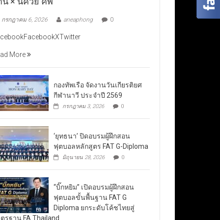
าน × นัควีย์ คัพ”
กรกฎาคม 6, 2026
aneaphong
0
cebookFacebookXTwitter
ad More
กองทัพเรือ จัดงานวันเกียรติยศ
กีฬานาวี ประจำปี 2569
กรกฎาคม 3, 2026
0
‘ยุทธนา’ ปิดอบรมผู้ฝึกสอน
ฟุตบอลหลักสูตร FAT G-Diploma
มิถุนายน 28, 2026
0
“บิ๊กหยิม” เปิดอบรมผู้ฝึกสอน
ฟุตบอลขั้นพื้นฐาน FAT G
Diploma ยกระดับโค้ชไทยสู่
ตรฐาน FA Thailand