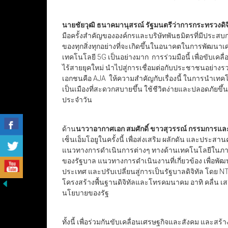
นายชัยวุฒิ ธนาคมานุสรณ์ รัฐมนตรีว่าการกระทรวงดิจิท
มือครั้งสำคัญขององค์กรและบริษัทพันธมิตรที่มีประสบก
ของทุกสิ่งทุกอย่างที่จะเกิดขึ้นในอนาคตในการพัฒนา
เทคโนโลยี 5G เป็นอย่างมาก การร่วมมือนี้ เพื่อขับเค
ไร้สายยุคใหม่ นำไปสู่การเชื่อมต่อกับประชาชนอย่างรวดเ
เอกชนคือ AJA ให้ความสำคัญกับเรื่องนี้ ในการนำเทคโน
เป็นเมืองที่สะดวกสบายขึ้น ใช้ชีวิตง่ายและปลอดภัยขึ
ประจำวัน
ด้าน
นาวาอากาศเอก สมศักดิ์ ขาวสุวรรณ์ กรรมการแล
เซ็นเอ็มโอยูในครั้งนี้ เพื่อส่งเสริม ผลักดัน และ
แนวทางการดำเนินการต่างๆ ทางด้านเทคโนโลยีในภา
ของรัฐบาล แนวทางการดำเนินงานที่เกี่ยวข้อง เพื่อพัฒ
ประเทศ และปรับเปลี่ยนสู่การเป็นรัฐบาลดิจิทัล โดย N
โครงสร้างพื้นฐานดิจิทัลและโทรคมนาคม อาทิ คลื่น เ
นโยบายของรัฐ
ทั้งนี้ เพื่อร่วมกันขับเคลื่อนเศรษฐกิจและสังคม และสร