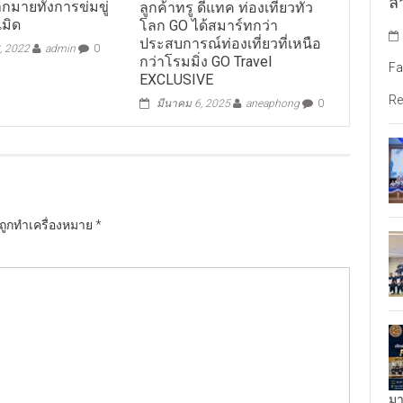
ล้
มายทั้งการข่มขู่
ลูกค้าทรู ดีแทค ท่องเที่ยวทั่ว
เมิด
โลก GO ได้สมาร์ทกว่า
ประสบการณ์ท่องเที่ยวที่เหนือ
, 2022
admin
0
กว่าโรมมิ่ง GO Travel
Fa
EXCLUSIVE
Re
มีนาคม 6, 2025
aneaphong
0
นถูกทำเครื่องหมาย
*
มา