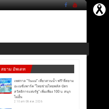
สยาม อัพเดท
เทศกาล “วันแม่” เที่ยวสวนน้ำ ฟรี! ที่สยาม
อะเมซิ่งพาร์ค “ไทยช่วยไทยพลัส-บัตร
สวัสดิการแห่งรัฐ” เพิ่มเพียง 100 บ. สนุก
ไม่อั้น
2:10 am
08 ส.ค. 2026