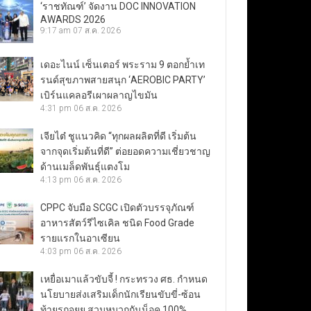
‘ราชทัณฑ์’ จัดงาน DOC INNOVATION
AWARDS 2026
9:17 am
07 ส.ค. 2026
เดอะไนน์ เซ็นเตอร์ พระราม 9 ตอกย้ำเท
รนด์สุขภาพสายสนุก ‘AEROBIC PARTY’
เบิร์นแคลอรีเผาผลาญไขมัน
4:31 pm
06 ส.ค. 2026
เจียไต๋ ชูแนวคิด “ทุกผลผลิตที่ดี เริ่มต้น
จากจุดเริ่มต้นที่ดี” ต่อยอดความเชี่ยวชาญ
ด้านเมล็ดพันธุ์แตงโม
4:13 pm
06 ส.ค. 2026
CPPC จับมือ SCGC เปิดตัวบรรจุภัณฑ์
อาหารสัตว์รีไซเคิล ชนิด Food Grade
รายแรกในอาเซียน
4:03 pm
06 ส.ค. 2026
เหยื่อเมาแล้วขับจี้ ! กระทรวง ศธ. กำหนด
นโยบายส่งเสริมเด็กนักเรียนขับขี่-ซ้อน
ท้ายรถจยย.สวมหมวกกันน็อค 100%