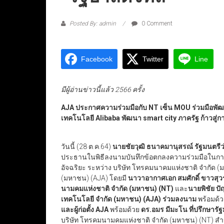
Posted By: admin
0 Comment
Facebook
Twitter
Line
มีผู้อ่านข่าวนี้แล้ว 2566 ครั้ง
AJA ประกาศความร่วมมือกับ NT เซ็น MOU ร่วมมือพัฒน
เทคโนโลยี Alibaba พัฒนา smart city ภาครัฐ ก้าวสู่กา
วันนี้ (28 ต.ค.64)
นายชัยวุฒิ ธนาคมานุสรณ์ รัฐมนตรีว่
ประธานในพิธีลงนามบันทึกข้อตกลงความร่วมมือในกา
อัจฉริยะ ระหว่าง บริษัท โทรคมนาคมแห่งชาติ จำกัด (ม
(มหาชน) (AJA) โดยมี
นาวาอากาศเอก สมศักดิ์ ขาวสุ
นามคมแห่งชาติ จำกัด (มหาชน) (NT)
และ
นายพิชัย ปั
เทคโนโลยี จำกัด (มหาชน) (AJA)
ร่วมลงนาม
พร้อมด้
และผู้ก่อตั้ง AJA
พร้อมด้วย
ดร.อมร มีมะโน ที่ปรึกษารั
บริษัท โทรคมนามคมแห่งชาติ จำกัด (มหาชน) (NT) สำ