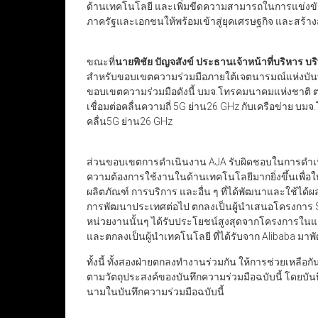
ด้านเทคโนโลยี และเพิ่มขีดความสามารถในการแข่งขันกั
ภาครัฐและเอกชนให้พร้อมเข้าสู่ยุคเศรษฐกิจ และสร้างสั
ขณะที่
นายพิชัย ปัญจสังข์ ประธานเจ้าหน้าที่บริหาร บ
สำหรับขอบเขตความร่วมมือภายใต้เจตนารมณ์แห่งบันทึ
ขอบเขตความร่วมมือดังนี้ บมจ.โทรคมนาคมแห่งชาติ 
เชื่อมต่อคลื่นความถี่ 5G ย่าน26 GHz กับเครือข่าย 
คลื่น5G ย่าน26 GHz
ส่วนขอบเขตการดำเนินงาน AJA รับผิดชอบในการดำเนิ
ความต้องการใช้งานในด้านเทคโนโลยีมากยิ่งขึ้นเพื่อให้
ผลิตภัณฑ์ การบริการ และอื่น ๆ ที่ได้พัฒนาและใช้ได
การพัฒนาประเทศต่อไป ตกลงเป็นผู้นำเสนอโครงการ Smart
หน่วยงานนั้นๆ ได้รับประโยชน์สูงสุดจากโครงการใน
และตกลงเป็นผู้นำเทคโนโลยี ที่ได้รับจาก Alibaba ม
ทั้งนี้ ทั้งสองฝ่ายตกลงทำงานร่วมกัน ให้การช่วยเหลื
ตามวัตถุประสงค์ของบันทึกความร่วมมือฉบับนี้ โดยบันทึ
นามในบันทึกความร่วมมือฉบับนี้