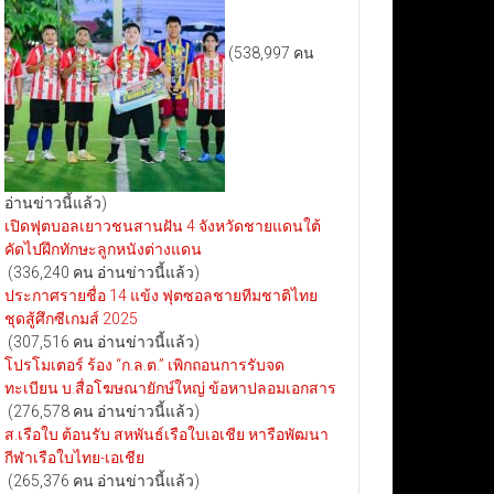
(538,997 คน
อ่านข่าวนี้แล้ว)
เปิดฟุตบอลเยาวชนสานฝัน 4 จังหวัดชายแดนใต้
คัดไปฝึกทักษะลูกหนังต่างแดน
(336,240 คน อ่านข่าวนี้แล้ว)
ประกาศรายชื่อ 14 แข้ง ฟุตซอลชายทีมชาติไทย
ชุดสู้ศึกซีเกมส์ 2025
(307,516 คน อ่านข่าวนี้แล้ว)
โปรโมเตอร์ ร้อง “ก.ล.ต.” เพิกถอนการรับจด
ทะเบียน บ.สื่อโฆษณายักษ์ใหญ่ ข้อหาปลอมเอกสาร
(276,578 คน อ่านข่าวนี้แล้ว)
ส.เรือใบ ต้อนรับ สหพันธ์เรือใบเอเชีย หารือพัฒนา
กีฬาเรือใบไทย-เอเชีย
(265,376 คน อ่านข่าวนี้แล้ว)