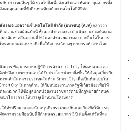
บประเทศอื่นๆ ได้ รวมไปถึงเพื่อส่งเสริมและพัฒนา บุคลากรทั้ง
งคมคุณภาพที่ทั่วถึงเท่าเทียมด้วยเทคโนโลยีดิจิทัล
ริษัท เอเจ แอดวานซ์ เทคโนโลยี จำกัด (มหาชน) (AJA)
กล่าวว่า
กความร่วมมือฉบับนี้ ทั้งสองฝ่ายตกลงจะดำเนินงานร่วมกันตาม
ตกลงจัดหาคลื่นความถี่ 5G และอำนวยความสะดวกอื่นใดในการ
บมจ.โทรคมนาคมแห่งชาติ เพื่อให้อุปกรณ์ต่างๆ สามารถทำงานโดย
นการ พัฒนาระบบปฏิบัติการด้าน smart city ให้ตอบสนองต่อ
เข้าถึงประชาชนและได้รับประโยชน์มากยิ่งขึ้น ให้ข้อมูลเกี่ยวกับ
้ผลมาแล้วในหลายประเทศในด้าน Smart City เพื่อเป็นต้นแบบใน
 City ในทุกๆด้าน ให้กับหน่อยงานภาครัฐที่เกี่ยวข้องเพื่อให้
แต่ละหมวด ให้ข้อมูลแก่หน่วยงานราชการตามที่กฎหมายกำหนด
าพัฒนาโครงการ ให้บรรลุเป้าหมายโครงการ
อกัน ให้คำปรึกษาและสนับสนุนกิจกรรมของกันและกันเพื่อให้บรรลุ
กความร่วมมือฉบับนี้มีกำหนดระยะเวลา 3 ปี นับตั้งแต่วันที่ลง