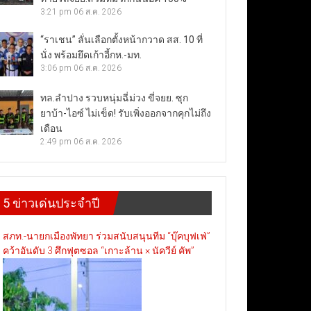
3:21 pm
06 ส.ค. 2026
“ราเชน” ลั่นเลือกตั้งหน้ากวาด สส. 10 ที่
นั่ง พร้อมยึดเก้าอี้กห.-มท.
3:06 pm
06 ส.ค. 2026
ทล.ลำปาง รวบหนุ่มฉี่ม่วง ขี่จยย. ซุก
ยาบ้า-ไอซ์ ไม่เข็ด! รับเพิ่งออกจากคุกไม่ถึง
เดือน
2:49 pm
06 ส.ค. 2026
5 ข่าวเด่นประจำปี
สภท.-นายกเมืองพัทยา ร่วมสนับสนุนทีม “บุ๊คบุฟเฟ่”
คว้าอันดับ 3 ศึกฟุตซอล “เกาะล้าน × นัควีย์ คัพ”