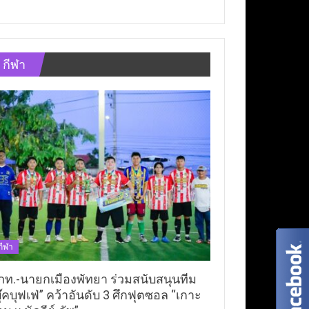
กีฬา
กีฬา
ภท.-นายกเมืองพัทยา ร่วมสนับสนุนทีม
ุ๊คบุฟเฟ่” คว้าอันดับ 3 ศึกฟุตซอล “เกาะ