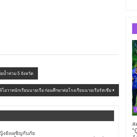
ัยน้ำท่วม 5 จังหวัด
ห้โอวาทนักเรียนนายเรือ ก่อนศึกษาต่อโรงเรียนนายเรือรัสเซีย
ส
“บ
ญิงยังเผชิญกับภัย