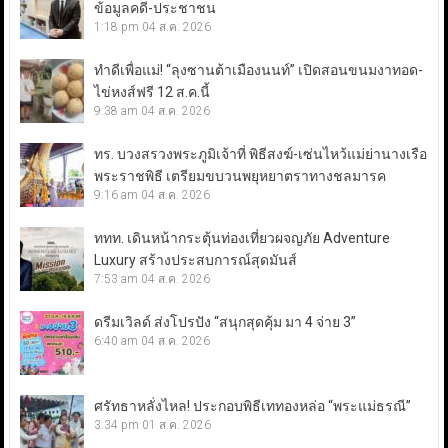
ข้อมูลคดี-ประชาชน
1:18 pm
04 ส.ค. 2026
ทำดีเพื่อแม่! “ลุงซานต้าเมืองนนท์” เปิดสอนขนมงาทอด-
ไข่หงส์ฟรี 12 ส.ค.นี้
9:38 am
04 ส.ค. 2026
ทร. บวงสรวงพระภูมิเจ้าที่ พิธีสงฆ์-เซ่นไหว้แม่ย่านางเรือ
พระราชพิธี เตรียมขบวนพยุหยาตราทางชลมารค
9:16 am
04 ส.ค. 2026
ททท. เดินหน้ากระตุ้นท่องเที่ยวผจญภัย Adventure
Luxury สร้างประสบการณ์สุดมันส์
7:53 am
04 ส.ค. 2026
ดรีมเวิลด์ ส่งโปรปัง “สนุกสุดคุ้ม มา 4 จ่าย 3”
6:40 am
04 ส.ค. 2026
ศรัทธาหลั่งไหล! ประกอบพิธีเททองหล่อ “พระแม่ธรณี”
3:34 pm
01 ส.ค. 2026