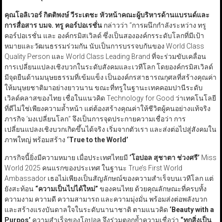
คุณโอลิเวอร์ กิตติพงษ์ วีระเตชะ หัวหน้าคณะผู้บริหารด้านแบรนด์และ
การสื่อสาร บมจ. ทรู คอร์ปอเรชั่น
กล่าวว่า “การผนึกกำลังระหว่าง ทรู
คอร์ปอเรชั่น และ องค์กรมิสเวิลด์ ซึ่งเป็นสององค์กรระดับโลกที่มีเป้า
หมายและวัฒนธรรมร่วมกัน นับเป็นการบรรจบกันของ World Class
Quality Person และ World Class Leading Brand ที่จะร่วมขับเคลื่อน
การเปลี่ยนแปลงเชิงบวกในระดับสังคมและเวทีโลก โดยองค์กรมิสเวิลด์
มีจุดยืนด้านมนุษยธรรมที่เข้มแข็ง เป็นองค์กรสาธารณกุศลที่สร้างคุณค่า
ให้มนุษยชาติมาอย่างยาวนาน ขณะที่ทรูในฐานะเทคคอมปานีระดับ
เวิลด์คลาสของไทย เชื่อในแนวคิด Technology for Good ว่าเทคโนโลยี
ที่ดีไม่ใช่เพียงความล้ำหน้า แต่ต้องสร้างคุณค่าให้ชีวิตผู้คนอย่างแท้จริง
ภารกิจ ‘มงเปลี่ยนโลก” จึงเป็นการจุดประกายความเชื่อว่า การ
เปลี่ยนแปลงเชิงบวกเกิดขึ้นได้จริง เริ่มจากตัวเรา และส่งต่อไปสู่สังคมใน
ภาพใหญ่ พร้อมสร้าง
‘True to the World’
ภารกิจนี้ยิ่งมีความหมาย เมื่อประเทศไทยมี
‘
โอปอล สุชาตา ช่วงศรี
’
Miss
World 2025 คนแรกของประเทศ ในฐานะ True’s First World
Ambassador เธอไม่เพียงเป็นสัญลักษณ์ของความสำเร็จบนเวทีโลก แต่
ยังสะท้อน
“
ความเป็นไปได้ใหม่
”
ของคนไทย ด้วยคุณลักษณะที่ครบทั้ง
ความงาม ความดี ความสามารถ และความมุ่งมั่น พร้อมส่งต่อพลังบวก
และสร้างแรงบันดาลใจในระดับนานาชาติ ตามแนวคิด
‘Beauty with a
Purpos’
ความสำเร็จของโอปอล จึงร่วมตอกย้ำความเชื่อว่า
“
ทุกสิ่งเป็น