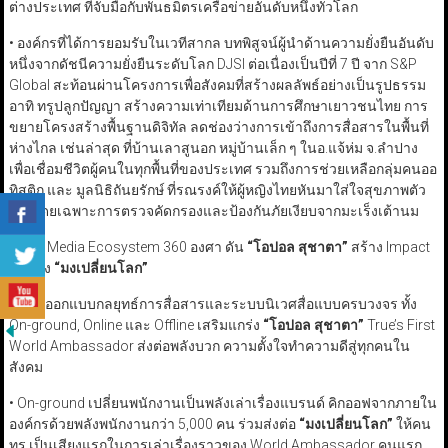
ต่างประเทศ ที่จับมือกับพันธมิตรเครือข่ายอันดับหนึ่งทั่วโลก
• องค์กรที่ได้การยอมรับในเวทีสากล บทพิสูจน์ผู้นำด้านความยั่งยืนอันดับ
หนึ่งจากดัชนีความยั่งยืนระดับโลก DJSI ต่อเนื่องเป็นปีที่ 7 ปี จาก S&P
Global สะท้อนผ่านโครงการเพื่อสังคมที่สร้างผลลัพธ์อย่างเป็นรูปธรรม
อาทิ ทรูปลูกปัญญา สร้างความเท่าเทียมด้านการศึกษาเยาวชนไทย การ
ขยายโครงสร้างพื้นฐานดิจิทัล ลดช่องว่างการเข้าถึงการสื่อสารในพื้นที่
ห่างไกล เช่นล่าสุด ที่บ้านเลาสูนอก หมู่บ้านเล็ก ๆ ในอ.แจ้ห่ม จ.ลำปาง
เพื่อเชื่อมชีวิตผู้คนในทุกพื้นที่ของประเทศ รวมถึงการช่วยเหลือกลุ่มคนออ
ทิสติก และ มูลนิธิถันยรักษ์ ที่รณรงค์ให้ผู้หญิงไทยหันมาใส่ใจสุขภาพตัว
เอง โดยเฉพาะการตรวจคัดกรองและป้องกันภัยเงียบจากมะเร็งเต้านม
ปูพรม Media Ecosystem 360 องศา ดัน
“
โอปอล สุชาตา
”
สร้าง Impact
จุดพลัง
“
มงเปลี่ยนโลก
”
ทรู
ได้ออกแบบกลยุทธ์การสื่อสารและระบบนิเวศสื่อแบบครบวงจร ทั้ง
On-ground, Online และ Offline เสริมแกร่ง
“
โอปอล สุชาตา
”
True’s First
World Ambassador ส่งต่อพลังบวก ความตั้งใจทำความดีสู่ทุกคนใน
สังคม
• On-ground เปลี่ยนพนักงานเป็นพลังเล่าเรื่องแบรนด์ คิกออฟจากภายใน
องค์กรด้วยพลังพนักงานกว่า 5,000 คน ร่วมส่งต่อ
“
มงเปลี่ยนโลก
”
ให้คน
ทรู เป็นเสียงแรกในการเล่าเรื่องราวของ World Ambassador คนแรก