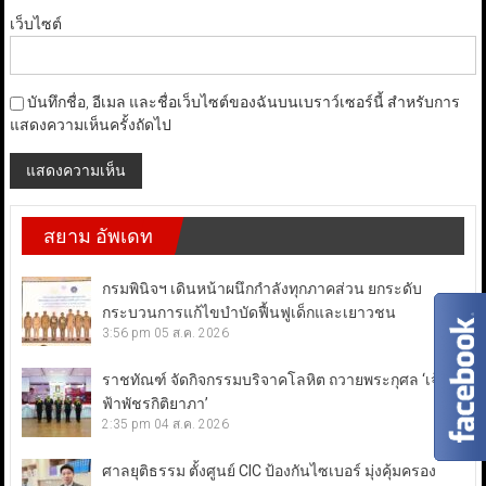
เว็บไซต์
บันทึกชื่อ, อีเมล และชื่อเว็บไซต์ของฉันบนเบราว์เซอร์นี้ สำหรับการ
แสดงความเห็นครั้งถัดไป
สยาม อัพเดท
กรมพินิจฯ เดินหน้าผนึกกำลังทุกภาคส่วน ยกระดับ
กระบวนการแก้ไขบำบัดฟื้นฟูเด็กและเยาวชน
3:56 pm
05 ส.ค. 2026
ราชทัณฑ์ จัดกิจกรรมบริจาคโลหิต ถวายพระกุศล ‘เจ้า
ฟ้าพัชรกิติยาภา’
2:35 pm
04 ส.ค. 2026
ศาลยุติธรรม ตั้งศูนย์ CIC ป้องกันไซเบอร์ มุ่งคุ้มครอง