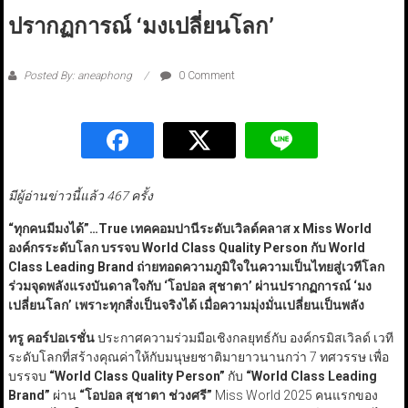
ปรากฏการณ์ ‘มงเปลี่ยนโลก’
Posted By: aneaphong
0 Comment
มีผู้อ่านข่าวนี้แล้ว 467 ครั้ง
“
ทุกคนมีมงได้
”…True
เทคคอมปานีระดับเวิลด์คลาส x Miss World
องค์กรระดับโลก บรรจบ World Class Quality Person
กับ World
Class Leading Brand
ถ่ายทอดความภูมิใจในความเป็นไทยสู่เวทีโลก
ร่วมจุดพลังแรงบันดาลใจกับ
‘
โอปอล สุชาตา
’
ผ่านปรากฏการณ์
‘
มง
เปลี่ยนโลก
’
เพราะทุกสิ่งเป็นจริงได้ เมื่อความมุ่งมั่นเปลี่ยนเป็นพลัง
ทรู คอร์ปอเรชั่น
ประกาศความร่วมมือเชิงกลยุทธ์กับ องค์กรมิสเวิลด์ เวที
ระดับโลกที่สร้างคุณค่าให้กับมนุษยชาติมายาวนานกว่า 7 ทศวรรษ เพื่อ
บรรจบ
“World Class Quality Person”
กับ
“World Class Leading
Brand”
ผ่าน
“
โอปอล สุชาตา ช่วงศรี
”
Miss World 2025 คนแรกของ