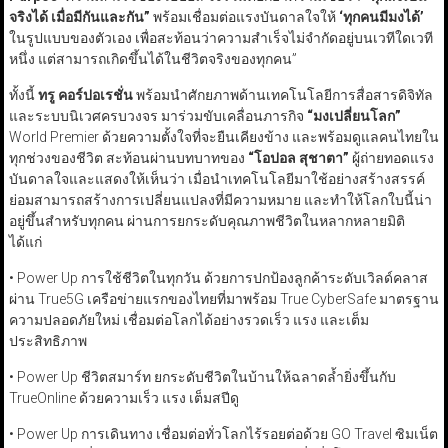
จริงได้ เมื่อมีกันและกัน
”
พร้อมเชื่อมต่อแรงบันดาลใจให้
‘
ทุกคนมีมงได้
’
ในรูปแบบของตัวเอง เพื่อสะท้อนว่าความสำเร็จไม่จำกัดอยู่บนเวทีใดเวที
หนึ่ง แต่สามารถเกิดขึ้นได้ในชีวิตจริงของทุกคน”
ทั้งนี้
ทรู คอร์ปอเรชั่น
พร้อมนำศักยภาพด้านเทคโนโลยีการสื่อสารดิจิทัล
และระบบนิเวศครบวงจร มาร่วมขับเคลื่อนภารกิจ
“
มงเปลี่ยนโลก
”
World Premier ด้วยความตั้งใจที่จะยืนเคียงข้าง และพร้อมดูแลคนไทยใน
ทุกช่วงของชีวิต สะท้อนผ่านบทบาทของ
“
โอปอล สุชาตา
”
ผู้ถ่ายทอดแรง
บันดาลใจและแสดงให้เห็นว่า เมื่อนำเทคโนโลยีมาใช้อย่างสร้างสรรค์
ย่อมสามารถสร้างการเปลี่ยนแปลงที่มีความหมาย และทำให้โลกใบนี้น่า
อยู่ขึ้นสำหรับทุกคน ผ่านการยกระดับคุณภาพชีวิตในหลากหลายมิติ
ได้แก่
• Power Up การใช้ชีวิตในทุกวัน ด้วยการปกป้องลูกค้าระดับเวิลด์คลาส
ผ่าน True5G เครือข่ายแรกของไทยที่มาพร้อม True CyberSafe มาตรฐาน
ความปลอดภัยใหม่ เชื่อมต่อโลกได้อย่างรวดเร็ว แรง และเต็ม
ประสิทธิภาพ
• Power Up ชีวิตสมาร์ท ยกระดับชีวิตในบ้านให้ฉลาดล้ำยิ่งขึ้นกับ
TrueOnline ด้วยความเร็ว แรง เต็มสปีดู
• Power Up การเดินทาง เชื่อมต่อทั่วโลกไร้รอยต่อด้วย GO Travel ซิมเน็ต