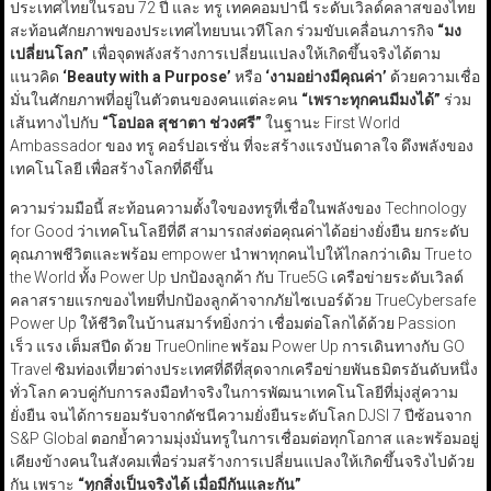
ประเทศไทยในรอบ 72 ปี และ ทรู เทคคอมปานี ระดับเวิลด์คลาสของไทย
สะท้อนศักยภาพของประเทศไทยบนเวทีโลก ร่วมขับเคลื่อนภารกิจ
“
มง
เปลี่ยนโลก
”
เพื่อจุดพลังสร้างการเปลี่ยนแปลงให้เกิดขึ้นจริงได้ตาม
แนวคิด
‘Beauty with a Purpose’
หรือ
‘
งามอย่างมีคุณค่า
’
ด้วยความเชื่อ
มั่นในศักยภาพที่อยู่ในตัวตนของคนแต่ละคน
“
เพราะทุกคนมีมงได้
”
ร่วม
เส้นทางไปกับ
“
โอปอล สุชาตา ช่วงศรี
”
ในฐานะ First World
Ambassador ของ ทรู คอร์ปอเรชั่น ที่จะสร้างแรงบันดาลใจ ดึงพลังของ
เทคโนโลยี เพื่อสร้างโลกที่ดีขึ้น
ความร่วมมือนี้ สะท้อนความตั้งใจของทรูที่เชื่อในพลังของ Technology
for Good ว่าเทคโนโลยีที่ดี สามารถส่งต่อคุณค่าได้อย่างยั่งยืน ยกระดับ
คุณภาพชีวิตและพร้อม empower นำพาทุกคนไปให้ไกลกว่าเดิม True to
the World ทั้ง Power Up ปกป้องลูกค้า กับ True5G เครือข่ายระดับเวิลด์
คลาสรายแรกของไทยที่ปกป้องลูกค้าจากภัยไซเบอร์ด้วย TrueCybersafe
Power Up ให้ชีวิตในบ้านสมาร์ทยิ่งกว่า เชื่อมต่อโลกได้ด้วย Passion
เร็ว แรง เต็มสปีด ด้วย TrueOnline พร้อม Power Up การเดินทางกับ GO
Travel ซิมท่องเที่ยวต่างประเทศที่ดีที่สุดจากเครือข่ายพันธมิตรอันดับหนึ่ง
ทั่วโลก ควบคู่กับการลงมือทำจริงในการพัฒนาเทคโนโลยีที่มุ่งสู่ความ
ยั่งยืน จนได้การยอมรับจากดัชนีความยั่งยืนระดับโลก DJSI 7 ปีซ้อนจาก
S&P Global ตอกย้ำความมุ่งมั่นทรูในการเชื่อมต่อทุกโอกาส และพร้อมอยู่
เคียงข้างคนในสังคมเพื่อร่วมสร้างการเปลี่ยนแปลงให้เกิดขึ้นจริงไปด้วย
กัน เพราะ
“
ทุกสิ่งเป็นจริงได้ เมื่อมีกันและกัน
”