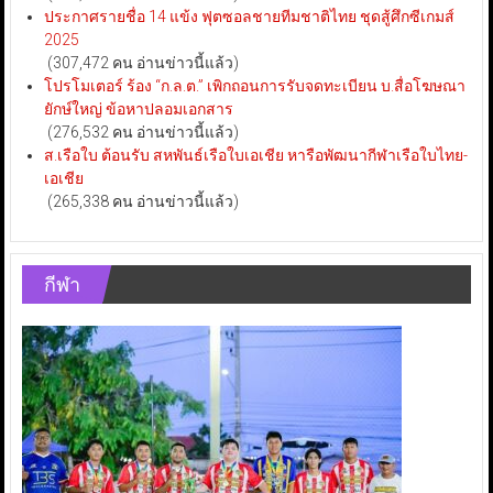
ประกาศรายชื่อ 14 แข้ง ฟุตซอลชายทีมชาติไทย ชุดสู้ศึกซีเกมส์
2025
(307,472 คน อ่านข่าวนี้แล้ว)
โปรโมเตอร์ ร้อง “ก.ล.ต.” เพิกถอนการรับจดทะเบียน บ.สื่อโฆษณา
ยักษ์ใหญ่ ข้อหาปลอมเอกสาร
(276,532 คน อ่านข่าวนี้แล้ว)
ส.เรือใบ ต้อนรับ สหพันธ์เรือใบเอเชีย หารือพัฒนากีฬาเรือใบไทย-
เอเชีย
(265,338 คน อ่านข่าวนี้แล้ว)
กีฬา