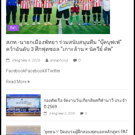
กีฬา
สภท.-นายกเมืองพัทยา ร่วมสนับสนุนทีม “บุ๊คบุฟเฟ่”
คว้าอันดับ 3 ศึกฟุตซอล “เกาะล้าน × นัควีย์ คัพ”
กรกฎาคม 6, 2026
aneaphong
0
FacebookFacebookXTwitter
Read More
กองทัพเรือ จัดงานวันเกียรติยศกีฬานาวี ประจำ
ปี 2569
กรกฎาคม 3, 2026
0
‘ยุทธนา’ ปิดอบรมผู้ฝึกสอนฟุตบอลหลักสูตร FAT