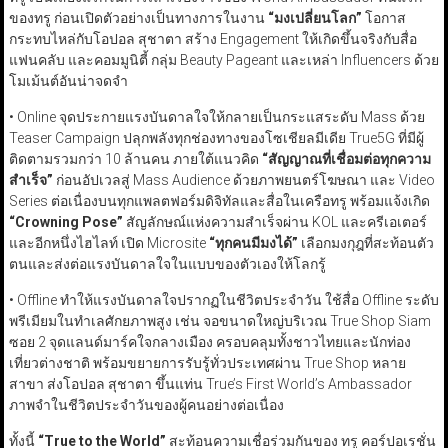
ของทรู ก่อนเปิดตัวอย่างเป็นทางการในงาน
“
มงเปลี่ยนโลก
”
โอกาส
กระทบไหล่กับโอปอล สุชาตา สร้าง Engagement ให้เกิดขึ้นจริงกับสื่อ
แฟนคลับ และคอมมูนิตี้ กลุ่ม Beauty Pageant และเหล่า Influencers ด้วย
โมเม้นต์อันน่าจดจำ
• Online จุดประกายแรงบันดาลใจให้กลายเป็นกระแสระดับ Mass ด้วย
Teaser Campaign ปลุกพลังทุกช่องทางของโซเชียลมีเดีย True5G ที่มีผู้
ติดตามรวมกว่า 10 ล้านคน ภายใต้แนวคิด
“
สัญญาณที่เชื่อมต่อทุกความ
สำเร็จ
”
ก่อนอัปเวลสู่ Mass Audience ด้วยภาพยนตร์โฆษณา และ Video
Series ต่อเนื่องบนทุกแพลตฟอร์มดิจิทัลและสื่อในเครือทรู พร้อมแจ้งเกิด
“Crowning Pose”
สัญลักษณ์แห่งความสำเร็จผ่าน KOL และครีเอเตอร์
และอีกหนึ่งไฮไลท์ เปิด Microsite
“
ทุกคนมีมงได้
”
เลือกมงกุฎที่สะท้อนตัว
ตนและส่งต่อแรงบันดาลใจในแบบของตัวเองให้โลกรู้
• Offline ทำให้แรงบันดาลใจปรากฏในชีวิตประจำวัน ใช้สื่อ Offline ระดับ
พรีเมียมในทำเลศักยภาพสูง เช่น จอขนาดใหญ่บริเวณ True Shop Siam
ซอย 2 จุดแลนด์มาร์คใจกลางเมือง ครอบคลุมทั้งชาวไทยและนักท่อง
เที่ยวต่างชาติ พร้อมขยายการรับรู้ทั่วประเทศผ่าน True Shop หลาย
สาขา ส่งโอปอล สุชาตา ขึ้นแท่น True’s First World’s Ambassador
ภาพจำในชีวิตประจำวันของผู้คนอย่างต่อเนื่อง
ทั้งนี้
“True to the World”
สะท้อนความเชื่อร่วมกันของ ทรู คอร์ปอเรชั่น