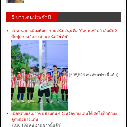
5 ข่าวเด่นประจำปี
สภท.-นายกเมืองพัทยา ร่วมสนับสนุนทีม “บุ๊คบุฟเฟ่” คว้าอันดับ 3
ศึกฟุตซอล “เกาะล้าน × นัควีย์ คัพ”
(508,548 คน อ่านข่าวนี้แล้ว)
เปิดฟุตบอลเยาวชนสานฝัน 4 จังหวัดชายแดนใต้ คัดไปฝึกทักษะ
ลูกหนังต่างแดน
(336,198 คน อ่านข่าวนี้แล้ว)