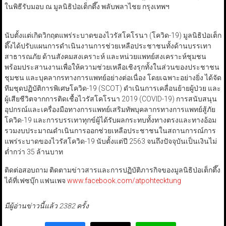
ในพิธีรับมอบ ณ มูลนิธิป่อเต็กตึ๊ง พลับพลาไชย กรุงเทพฯ
นับตั้งแต่เกิดวิกฤตแพร่ระบาดของไวรัสโคโรนา (โควิด-19) มูลนิธิป่อเต็ก
ตึ๊งได้ปรับแผนการดำเนินงานการช่วยเหลือประชาชนทั้งด้านบรรเทา
สาธารณภัย ด้านสังคมสงเคราะห์ และหน่วยแพทย์สงเคราะห์ชุมชน
พร้อมประสานงานเพื่อให้ความช่วยเหลือเชิงรุกทั้งในส่วนของประชาชน
ชุมชน และบุคลากรทางการแพทย์อย่างต่อเนื่อง โดยเฉพาะอย่างยิ่ง ได้จัด
ทีมชุดปฏิบัติการพิเศษโควิด-19 (SCOT) ดำเนินการเคลื่อนย้ายผู้ป่วย และ
ผู้เสียชีวิตจากการติดเชื้อไวรัสโคโรนา 2019 (COVID-19) การสนับสนุน
อุปกรณ์และเครื่องมือทางการแพทย์เสริมทัพบุคลากรทางการแพทย์สู้ภัย
โควิด-19 และการบรรเทาทุกข์ผู้ได้รับผลกระทบทั้งทางตรงและทางอ้อม
รวมงบประมาณดำเนินการออกช่วยเหลือประชาชนในสถานการณ์การ
แพร่ระบาดของไวรัสโควิด-19 นับตั้งแต่ปี 2563 จนถึงปัจจุบันเป็นเงินไม่
ต่ำกว่า 35 ล้านบาท
ติดต่อสอบถาม ติดตามข่าวสารและการปฏิบัติภารกิจของมูลนิธิป่อเต็กตึ๊ง
ได้ที่เฟซบุ๊ก แฟนเพจ
www.facebook.com/atpohtecktung
มีผู้อ่านข่าวนี้แล้ว 2382 ครั้ง