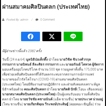
ผ่านสมาคมศิลปินตลก (ประเทศไทย)
Posted By: admin
0 Comment
มีผู้อ่านข่าวนี้แล้ว 2382 ครั้ง
วันนี้ (24 ก.ย.64)
มูลนิธิป่อเต็กตึ๊ง
นำโดย
นายวิชิต ชินวงศ์วรกุล
กรรมการ
นายนิพนธ์ ลีละศิธร กรรมการ
และ
นายอรัณย์ โตทวด ผู้จัดการ
มอบเครื่องอุปโภคบริโภค จำนวน 500 ชุด รวมมูลค่าทั้งสิ้น 175,000 บาท
เพื่อช่วยเหลือศิลปินตลกที่ได้รับผลกระทบจากสถานการณ์การแพร่
ระบาดของไวรัสโคโรนา (COVID-19) ผ่านสมาคมศิลปินตลก
(ประเทศไทย) โดยมีทีมงานฝ่ายปฏิบัติการ และฝ่ายสังคมสงเคราะห์มูล
นิธิฯ พร้อมด้วย
คณะศิลปินตลก
นำโดย
นายกิตติ ปักษี
(โอบะ เสียงเหน่อ)
นายกสมาคมศิลปินตลก
(ประเทศไทย)
เป็นผู้แทนรับมอบ รวมทั้งศิลปิน
ตลก นำโดย
นายธวัชชัย คชาอนันต์
(แฮ็ค ชวนชื่น)
นายประเวศ น่วมอยู่
(โทน ชวนชื่น)
นายเกียรติคุณ วีระพงษ์ประดิษฐ์
(ฝอยทอง เชิญยิ้ม) ร่วม