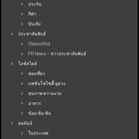
ประกัน
กีฬา
บันเทิง
ประชาสัมพันธ์
Classicfind
PR News – ข่าวประชาสัมพันธ์
ไลฟ์สไตล์
ท่องเที่ยว
แฟชั่นโซไซตี้-ดูดวง
สุขภาพ-ความงาม
อาหาร
ช้อป-ชิม-ชิล
คอลัมน์
ในประเทศ