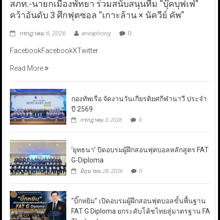
สภท.-นายกเมืองพัทยา ร่วมสนับสนุนทีม “บุ๊คบุฟเฟ่”
คว้าอันดับ 3 ศึกฟุตซอล “เกาะล้าน × นัควีย์ คัพ”
กรกฎาคม 6, 2026
aneaphong
0
FacebookFacebookXTwitter
Read More
กองทัพเรือ จัดงานวันเกียรติยศกีฬานาวี ประจำ
ปี 2569
กรกฎาคม 3, 2026
0
‘ยุทธนา’ ปิดอบรมผู้ฝึกสอนฟุตบอลหลักสูตร FAT
G-Diploma
มิถุนายน 28, 2026
0
“บิ๊กหยิม” เปิดอบรมผู้ฝึกสอนฟุตบอลขั้นพื้นฐาน
FAT G Diploma ยกระดับโค้ชไทยสู่มาตรฐาน FA