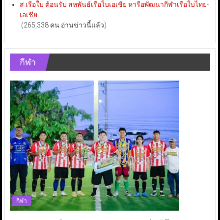
ส.เรือใบ ต้อนรับ สหพันธ์เรือใบเอเชีย หารือพัฒนากีฬาเรือใบไทย-
เอเชีย
(265,338 คน อ่านข่าวนี้แล้ว)
กีฬา
กีฬา