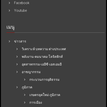
Facebook
Youtube
เมนู
ข่าวสาร
วิเคราะห์ บทความ ต่างประเทศ
พลังงาน-คมนาคม-โลจิสติกส์
อุตสาหกรรม-เออีซี-เอสเอมอี
อาชญากรรม
กระบวนการยุติธรรม
ภูมิภาค
เกษตรยุคใหม่-ภูมิภาค
การเมือง