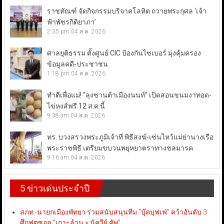
ราชทัณฑ์ จัดกิจกรรมบริจาคโลหิต ถวายพระกุศล ‘เจ้า
ฟ้าพัชรกิติยาภา’
2:35 pm
04 ส.ค. 2026
ศาลยุติธรรม ตั้งศูนย์ CIC ป้องกันไซเบอร์ มุ่งคุ้มครอง
ข้อมูลคดี-ประชาชน
1:18 pm
04 ส.ค. 2026
ทำดีเพื่อแม่! “ลุงซานต้าเมืองนนท์” เปิดสอนขนมงาทอด-
ไข่หงส์ฟรี 12 ส.ค.นี้
9:38 am
04 ส.ค. 2026
ทร. บวงสรวงพระภูมิเจ้าที่ พิธีสงฆ์-เซ่นไหว้แม่ย่านางเรือ
พระราชพิธี เตรียมขบวนพยุหยาตราทางชลมารค
9:16 am
04 ส.ค. 2026
5 ข่าวเด่นประจำปี
สภท.-นายกเมืองพัทยา ร่วมสนับสนุนทีม “บุ๊คบุฟเฟ่” คว้าอันดับ 3
ศึกฟุตซอล “เกาะล้าน × นัควีย์ คัพ”