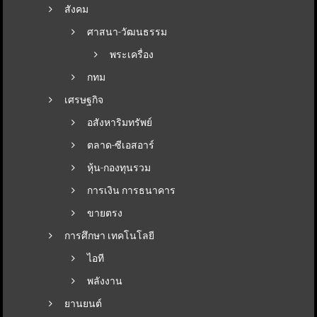
สังคม
ศาสนา-วัฒนธรรม
พระเครื่อง
กทม
เศรษฐกิจ
อสังหาริมทรัพย์
ตลาด-ซีเอสอาร์
หุ้น-กองทุนรวม
การเงิน การธนาคาร
ขายตรง
การศึกษา เทคโนโลยี
ไอที
พลังงาน
ยานยนต์