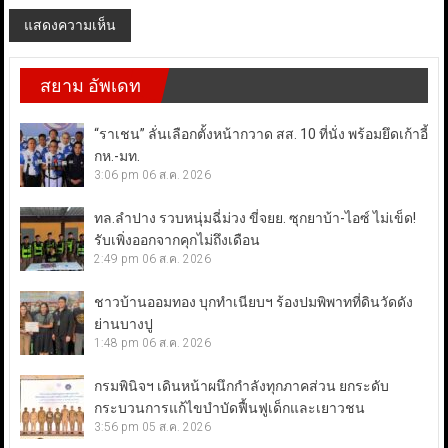
สยาม อัพเดท
“ราเชน” ลั่นเลือกตั้งหน้ากวาด สส. 10 ที่นั่ง พร้อมยึดเก้าอี้
กห.-มท.
3:06 pm
06 ส.ค. 2026
ทล.ลำปาง รวบหนุ่มฉี่ม่วง ขี่จยย. ซุกยาบ้า-ไอซ์ ไม่เข็ด!
รับเพิ่งออกจากคุกไม่ถึงเดือน
2:49 pm
06 ส.ค. 2026
ชาวบ้านออมทอง บุกทำเนียบฯ ร้องปมพิพาทที่ดินวัดดัง
ย่านบางปู
1:48 pm
06 ส.ค. 2026
กรมพินิจฯ เดินหน้าผนึกกำลังทุกภาคส่วน ยกระดับ
กระบวนการแก้ไขบำบัดฟื้นฟูเด็กและเยาวชน
3:56 pm
05 ส.ค. 2026