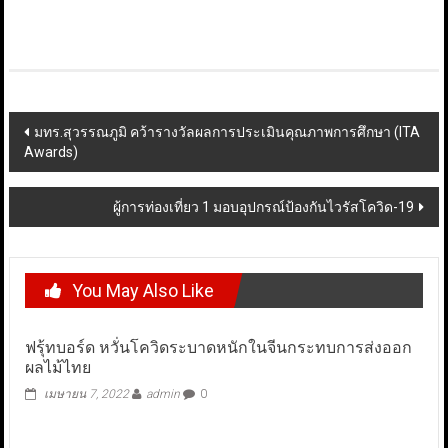
Post
มทร.สุวรรณภูมิ คว้ารางวัลผลการประเมินคุณภาพการศึกษา (ITA
Awards)
navigation
ผู้การท่องเที่ยว 1 มอบอุปกรณ์ป้องกันไวรัสโควิด-19
You May Also Like
ฟรุ้ทบอร์ด หวั่นโควิดระบาดหนักในจีนกระทบการส่งออก
ผลไม้ไทย
เมษายน 7, 2022
admin
0