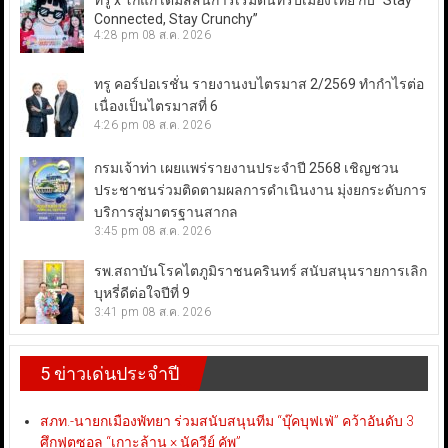
ทรู x โก๋แก่ เติมสีสันการเริ่มต้นทริปเมืองไทย กับ “Stay
Connected, Stay Crunchy”
4:28 pm
08 ส.ค. 2026
ทรู คอร์ปอเรชั่น รายงานงบไตรมาส 2/2569 ทำกำไรต่อ
เนื่องเป็นไตรมาสที่ 6
4:26 pm
08 ส.ค. 2026
กรมเจ้าท่า เผยแพร่รายงานประจำปี 2568 เชิญชวน
ประชาชนร่วมติดตามผลการดำเนินงาน มุ่งยกระดับการ
บริการสู่มาตรฐานสากล
3:45 pm
08 ส.ค. 2026
รพ.สถาบันโรคไตภูมิราชนครินทร์ สนับสนุนรายการเลิก
บุหรี่ดีต่อใจปีที่ 9
3:41 pm
08 ส.ค. 2026
5 ข่าวเด่นประจำปี
สภท.-นายกเมืองพัทยา ร่วมสนับสนุนทีม “บุ๊คบุฟเฟ่” คว้าอันดับ 3
ศึกฟุตซอล “เกาะล้าน × นัควีย์ คัพ”