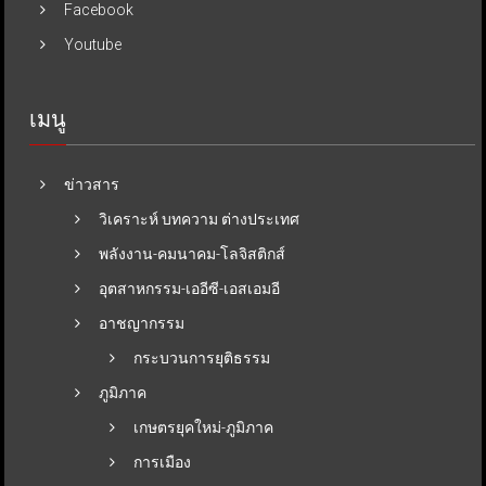
Facebook
Youtube
เมนู
ข่าวสาร
วิเคราะห์ บทความ ต่างประเทศ
พลังงาน-คมนาคม-โลจิสติกส์
อุตสาหกรรม-เออีซี-เอสเอมอี
อาชญากรรม
กระบวนการยุติธรรม
ภูมิภาค
เกษตรยุคใหม่-ภูมิภาค
การเมือง