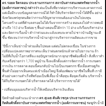
ดร.รอยล จิตรดอน ประธานกรรมการ สถาบันสารสนเทศทรัพยากรน้ำ
(องค์การมหาชน) กล่าวว่า
ฝนเป็นสิ่งที่ยากต่อการบริหารและคาดการณ์
แต่เมื่อมีระบบข้อมูลคาดการณ์ได้ ก็ทำให้บริหารจัดการน้ำได้ดีขึ้น อย่าง
จังหวัดแพร่ทุกคนคิดว่าการแก้ปัญหายากจนต้องเอาเงินไปลงทุน
โครงสร้าง แต่ที่ตำบลสรอยไม่ได้เริ่มจากการสร้าง ตอนลงไปสำรวจพบมี
อ่างถึง 163 อ่าง จึงค่อย ๆ ฟื้นอ่างตอนนี้ได้กว่า 10 อ่าง แก้เรื่องบริหารอ่าง
และจัดการเรื่องน้ำ คำว่าท่วมและแล้งแทบจะหายไป ชาวบ้านมีฐานะดี
ขึ้น ชัดเจนว่าการบริหารน้ำนำมาสู่การบริหารการผลิตและการขาย
“ปีนี้เราเห็นข่าวน้ำท่วมเต็มไปหมด แต่ฝนไม่ตกลงเขื่อน ในช่วงการ
เปลี่ยนแปลงสภาพอากาศจะเห็นว่าฝนตกหนักแล้วหายไปยาวนาน ถ้า
ไม่มีที่เก็บน้ำโอกาสที่จะเจอปัญหาหนักมาก ทุกอาชีพต้องพึ่งน้ำ สิ่งที่เราทำ
กับเครือข่ายกว่า 1,700 หมู่บ้าน จึงลงลึกตั้งแต่การจัดการน้ำ การเกษตร
การเงิน การตลาด ตอนนี้คนกลับบ้านไปเป็นเกษตรกร ซึ่งเมื่อเศรษฐกิจ
ฟื้นตัวไม่อยากเห็นคนแห่เข้าเมืองใหญ่ จึงต้องพัฒนาอาชีพในพื้นที่ เรามี
ตัวอย่างความสำเร็จที่พร้อมเป็นพี่เลี้ยง น้ำคือทุน คือจุดเริ่มต้น บริหารน้ำ
ได้ก็บริหารเกษตรได้ บริหารตลาดได้ บริหารการขายได้”
• เปลี่ยนมุมมองบริหารน้ำให้เหมือนบริหารเงินเดือน
ปิดท้ายด้วยคำแนะนำจาก
ดร.สุเมธ ตันติเวชกุล ประธานกรรมการ
กิตติมศักดิ์สถาบันสารสนเทศทรัพยากรน้ำ (องค์การมหาชน) ระบุว่า
น้ำมี