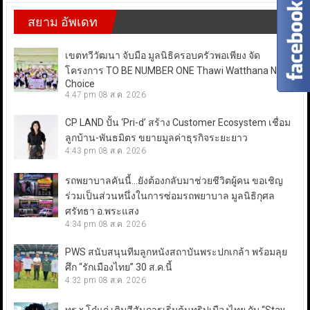
สยาม อัพเดท
เขตทวีวัฒนา จับมือ มูลนิธิครอบครัวพอเพียง จัด
โครงการ TO BE NUMBER ONE Thawi Watthana Next
Choice
4:47 pm
08 ส.ค. 2026
CP LAND ปั้น ‘Pri-d’ สร้าง Customer Ecosystem เชื่อม
ลูกบ้าน-พันธมิตร ขยายมูลค่าธุรกิจระยะยาว
4:43 pm
08 ส.ค. 2026
รถพยาบาลคันนี้…ยังต้องกลับมาช่วยชีวิตผู้คน ขอเชิญ
ร่วมเป็นส่วนหนึ่งในการซ่อมรถพยาบาล มูลนิธิกุศล
ศรัทธา อ.พระแสง
4:34 pm
08 ส.ค. 2026
PWS สนับสนุนทีมลูกหนังสถาบันพระปกเกล้า พร้อมลุย
ศึก “รักเมืองไทย” 30 ส.ค.นี้
4:32 pm
08 ส.ค. 2026