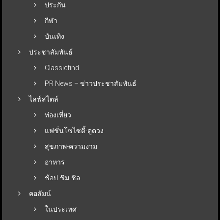
ประกัน
กีฬา
บันเทิง
ประชาสัมพันธ์
Classicfind
PR News – ข่าวประชาสัมพันธ์
ไลฟ์สไตล์
ท่องเที่ยว
แฟชั่นโซไซตี้-ดูดวง
สุขภาพ-ความงาม
อาหาร
ช้อป-ชิม-ชิล
คอลัมน์
ในประเทศ