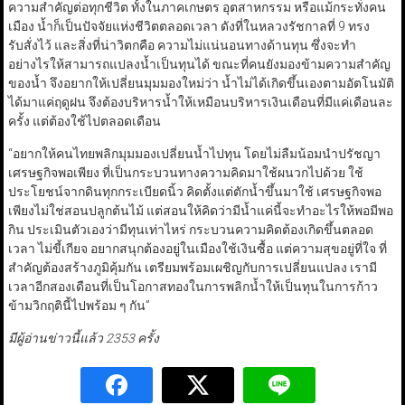
ความสำคัญต่อทุกชีวิต ทั้งในภาคเกษตร อุตสาหกรรม หรือแม้กระทั่งคน
เมือง น้ำก็เป็นปัจจัยแห่งชีวิตตลอดเวลา ดังที่ในหลวงรัชกาลที่ 9 ทรง
รับสั่งไว้ และสิ่งที่น่าวิตกคือ ความไม่แน่นอนทางด้านทุน ซึ่งจะทำ
อย่างไรให้สามารถแปลงน้ำเป็นทุนได้ ขณะที่คนยังมองข้ามความสำคัญ
ของน้ำ จึงอยากให้เปลี่ยนมุมมองใหม่ว่า น้ำไม่ได้เกิดขึ้นเองตามอัตโนมัติ
ได้มาแค่ฤดูฝน จึงต้องบริหารน้ำให้เหมือนบริหารเงินเดือนที่มีแค่เดือนละ
ครั้ง แต่ต้องใช้ไปตลอดเดือน
“อยากให้คนไทยพลิกมุมมองเปลี่ยนน้ำไปทุน โดยไม่ลืมน้อมนำปรัชญา
เศรษฐกิจพอเพียง ที่เป็นกระบวนทางความคิดมาใช้ผนวกไปด้วย ใช้
ประโยชน์จากดินทุกกระเบียดนิ้ว คิดตั้งแต่ตักน้ำขึ้นมาใช้ เศรษฐกิจพอ
เพียงไม่ใช่สอนปลูกต้นไม้ แต่สอนให้คิดว่ามีน้ำแค่นี้จะทำอะไรให้พอมีพอ
กิน ประเมินตัวเองว่ามีทุนเท่าไหร่ กระบวนความคิดต้องเกิดขึ้นตลอด
เวลา ไม่ขี้เกียจ อยากสนุกต้องอยู่ในเมืองใช้เงินซื้อ แต่ความสุขอยู่ที่ใจ ที่
สำคัญต้องสร้างภูมิคุ้มกัน เตรียมพร้อมเผชิญกับการเปลี่ยนแปลง เรามี
เวลาอีกสองเดือนที่เป็นโอกาสทองในการพลิกน้ำให้เป็นทุนในการก้าว
ข้ามวิกฤตินี้ไปพร้อม ๆ กัน”
มีผู้อ่านข่าวนี้แล้ว 2353 ครั้ง