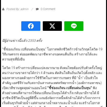
Posted By: admin
0 Comment
มีผู้อ่านข่าวนี้แล้ว 2353 ครั้ง
“ชี้ช่องแก้จน เปลี่ยนฝนเป็นทุน” โอกาสพลิกชีวิตก้าวข้ามวิกฤตโควิด-19
วิถีเกษตรกร ต่อยอดพัฒนาอาชีพ ทางรอดคนคืนถิ่น สร้างรายได้และ
ความสุขที่ยั่งยืน
โควิด-19 สร้างการเปลี่ยนแปลงมากมาย สังคมไทยต้องปรับตัวครั้งใหญ่
คนว่างงานขาดรายได้กว่า 4 ล้านคน ตัดสินใจคืนถิ่นเกิดไปตั้งหลัก และ
มองหาทางรอดด้วยการใช้ชีวิตในภาคการเกษตร ที่มี “น้ำ” เป็นหัวใจ
สำคัญ เอสซีจีร่วมกับสถาบันสารสนเทศทรัพยากรน้ำ (องค์การมหาชน)
เปิดเวทีชวนพูดคุยผ่านออนไลน์
“
ชี้ช่องแก้จน เปลี่ยนฝนเป็นทุน”
ฟัง
ตัวอย่างคนที่สามารถใช้ฝนเปลี่ยนเป็นทุนได้สำเร็จ กลับมามีรายได้ มี
อาชีพ มีชีวิตเป็นอยู่ที่ดีขึ้น แถมยังจัดการหนี้หลักล้านได้สำเร็จจากการ
เริ่มต้นธุรกิจด้วยน้ำ แต่ท่ามกลางน้ำหลากและน้ำแล้ง จะสร้างโอกาส