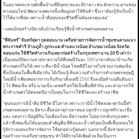
ในอนาคตจะขายผักพื้นบ้านที่มีจุดขายและมีราคา เช่น ผักหวาน ผ่านช่อง
ทางออนไลน์ พัฒนาแพคเกจจิ้งเพิ่มมูลค่าให้สินค้า ซึ่งเราต้องรู้จักเก็บน้ำ
ไว้ให้มากที่สุด เพราะน้ำคือทุนของชีวิตที่ไม่ต้องลงทุนเลย”
• แคมป์ก่อสร้างปิด กลับบ้านเรียนรู้พึ่งน้ำทำเกษตรผสมผสาน
“
พี่จันทร์”
จันทร์สุดา กุลสอนนาม เครือข่ายการจัดการน้ำชุมชนตามแนว
พระราชดำริ บ้านภูถ้ำ ภูกระแต ตำบลแวงน้อย อำเภอแวงน้อย จังหวัด
ขอนแก่น ใช้ชีวิตทำงานรับเหมาก่อสร้างในกรุงเทพฯ นาน 20
ปี เล่าว่า
เมื่อแคมป์ปิดงานหายขาดรายได้ที่เคยมีวันละ 500 บาท กลับมาบ้านเกิด
ทำเกษตรก็ไม่ได้ เพราะที่นามีน้ำน้อย โชคดีมีโอกาสไปช่วยงานพ่อเข็ม
ซึ่งเป็นคนในพื้นที่เดียวกัน ได้เรียนรู้เห็นความสำเร็จการทำเกษตรทฤษฎี
ใหม่มีน้ำเพียงพอจากการเก็บกักมาตั้งแต่ปี 2560 จึงลงมือทำบนผืนดินนา
5 ไร่ ที่พ่อเข็ม หรือ นายเข็ม เดชศรี ยกให้เป็นพื้นที่ทำกิน และสามารถใช้
น้ำทำเกษตรได้ตลอดปีมาเป็นทุนในการใช้ชีวิตและสร้างอาชีพ
“ทุนของการมีน้ำคือ มีชีวิต มีโอกาส เพราะเรามีน้ำใช้ตลอด ทุกวันนี้ทำ
เกษตรผสมผสาน มีสระเลี้ยงปลาดุก ปลาหมอ ปลูกข้าว ปลูกพริก มะเขือ
และ แตงกวา มีอยู่มีกิน ไม่เดือนร้อน มีความสุข ไม่อยากกลับกรุงเทพฯ
แล้ว ซึ่งพ่อเข็มได้มอบทุนสำคัญคือ ที่ดินและน้ำ พร้อมเป็นพี่เลี้ยงสอนให้
รู้จักวางแผนบริหารจัดการ ใช้ทุกอย่างรู้คุณค่า นอกจากนี้ ยังช่วยหางาน
ก่อสร้างจากเครือข่ายชุมชน ทำให้มีรายได้เพิ่มด้วย ถือเป็นการ