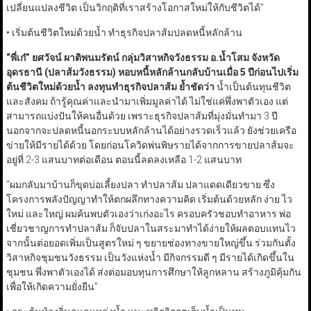
เปลี่ยนแปลงชีวิต เป็นวิกฤติที่เราสร้างโอกาสใหม่ให้กับชีวิตได้”
• เริ่มต้นชีวิตใหม่ด้วยน้ำ ทำธุรกิจปลาส้มปลดหนี้หลักล้าน
“
พี่เก๋”
ยศวัจน์ ผาติพนมรัตน์ กลุ่มวิสาหกิจวังธรรม อ.น้ำโสม จังหวัด
อุดรธานี (ปลาส้มวังธรรม) หอบหนี้หลักล้านกลับบ้านเมื่อ 5
ปีก่อนไปเริ่ม
ต้นชีวิตใหม่ด้วยน้ำ ลงทุนทำธุรกิจปลาส้ม ย้ำชัดว่า
น้ำเป็นต้นทุนชีวิต
และสังคม ถ้ารู้คุณค่าและนำมาเพิ่มมูลค่าได้ ไม่ใช่แค่พึ่งพาตัวเอง แต่
สามารถแบ่งปันให้คนอื่นด้วย เพราะธุรกิจปลาส้มที่มุ่งมั่นทำมา 3 ปี
นอกจากจะปลดหนี้นอกระบบหลักล้านได้อย่างรวดเร็วแล้ว ยังช่วยเครือ
ข่ายให้มีรายได้ด้วย โดยก่อนโควิดพ่นพิษรายได้จากการขายปลาส้มจะ
อยู่ที่ 2-3 แสนบาทต่อเดือน ตอนนี้ลดลงเหลือ 1-2 แสนบาท
“ผมกลับมาบ้านก็ขุดบ่อเลี้ยงปลา ทำปลาส้ม ปลาแดดเดียวขาย ซึ่ง
โครงการพลังปัญญาทำให้ตกผลึกทางความคิด เริ่มต้นด้วยหลัก ง่าย ไว
ใหม่ และใหญ่ ผมค้นพบตัวเองว่าเก่งอะไร ครอบครัวชอบทำอาหาร พ่อ
เชี่ยวชาญการทำปลาส้ม ก็จับปลาในสระมาทำได้ง่ายให้ผลตอบแทนไว
จากนั้นต่อยอดเพิ่มเป็นสูตรใหม่ ๆ ขยายช่องทางขายใหญ่ขึ้น ร่วมกันตั้ง
วิสาหกิจชุมชนวังธรรม เป็นวังแห่งน้ำ มีกิจกรรมดี ๆ มีรายได้เกิดขึ้นใน
ชุมชน พึ่งพาตัวเองได้ ส่งต่อมอบทุนการศึกษาให้ลูกหลาน สร้างภูมิคุ้มกัน
เพื่อให้เกิดความยั่งยืน”