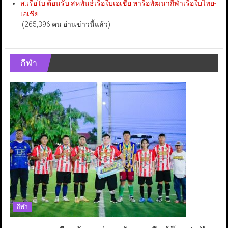
ส.เรือใบ ต้อนรับ สหพันธ์เรือใบเอเชีย หารือพัฒนากีฬาเรือใบไทย-
เอเชีย
(265,396 คน อ่านข่าวนี้แล้ว)
กีฬา
กีฬา