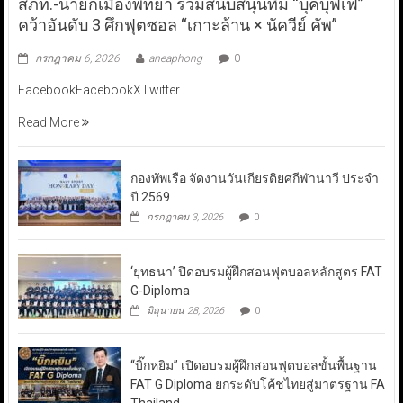
สภท.-นายกเมืองพัทยา ร่วมสนับสนุนทีม “บุ๊คบุฟเฟ่”
คว้าอันดับ 3 ศึกฟุตซอล “เกาะล้าน × นัควีย์ คัพ”
กรกฎาคม 6, 2026
aneaphong
0
FacebookFacebookXTwitter
Read More
กองทัพเรือ จัดงานวันเกียรติยศกีฬานาวี ประจำ
ปี 2569
กรกฎาคม 3, 2026
0
‘ยุทธนา’ ปิดอบรมผู้ฝึกสอนฟุตบอลหลักสูตร FAT
G-Diploma
มิถุนายน 28, 2026
0
“บิ๊กหยิม” เปิดอบรมผู้ฝึกสอนฟุตบอลขั้นพื้นฐาน
FAT G Diploma ยกระดับโค้ชไทยสู่มาตรฐาน FA