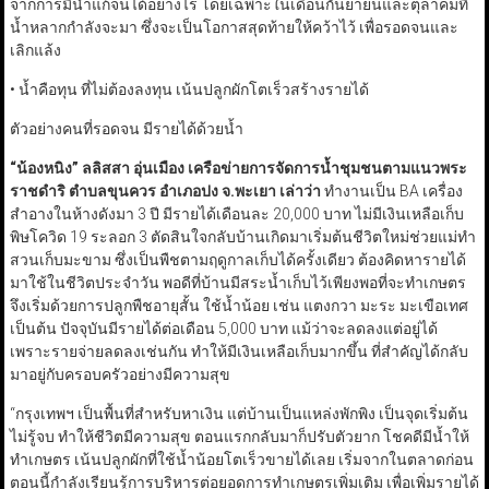
จากการมีน้ำแก้จนได้อย่างไร โดยเฉพาะในเดือนกันยายนและตุลาคมที่
น้ำหลากกำลังจะมา ซึ่งจะเป็นโอกาสสุดท้ายให้คว้าไว้ เพื่อรอดจนและ
เลิกแล้ง
• น้ำคือทุน ที่ไม่ต้องลงทุน เน้นปลูกผักโตเร็วสร้างรายได้
ตัวอย่างคนที่รอดจน มีรายได้ด้วยน้ำ
“
น้องหนิง”
ลลิสสา อุ่นเมือง เครือข่ายการจัดการน้ำชุมชนตามแนวพระ
ราชดำริ ตำบลขุนควร อำเภอปง จ.พะเยา เล่าว่า
ทำงานเป็น BA เครื่อง
สำอางในห้างดังมา 3 ปี มีรายได้เดือนละ 20,000 บาท ไม่มีเงินเหลือเก็บ
พิษโควิด 19 ระลอก 3 ตัดสินใจกลับบ้านเกิดมาเริ่มต้นชีวิตใหม่ช่วยแม่ทำ
สวนเก็บมะขาม ซึ่งเป็นพืชตามฤดูกาลเก็บได้ครั้งเดียว ต้องคิดหารายได้
มาใช้ในชีวิตประจำวัน พอดีที่บ้านมีสระน้ำเก็บไว้เพียงพอที่จะทำเกษตร
จึงเริ่มด้วยการปลูกพืชอายุสั้น ใช้น้ำน้อย เช่น แตงกวา มะระ มะเขือเทศ
เป็นต้น ปัจจุบันมีรายได้ต่อเดือน 5,000 บาท แม้ว่าจะลดลงแต่อยู่ได้
เพราะรายจ่ายลดลงเช่นกัน ทำให้มีเงินเหลือเก็บมากขึ้น ที่สำคัญได้กลับ
มาอยู่กับครอบครัวอย่างมีความสุข
“กรุงเทพฯ เป็นพื้นที่สำหรับหาเงิน แต่บ้านเป็นแหล่งพักพิง เป็นจุดเริ่มต้น
ไม่รู้จบ ทำให้ชีวิตมีความสุข ตอนแรกกลับมาก็ปรับตัวยาก โชคดีมีน้ำให้
ทำเกษตร เน้นปลูกผักที่ใช้น้ำน้อยโตเร็วขายได้เลย เริ่มจากในตลาดก่อน
ตอนนี้กำลังเรียนรู้การบริหารต่อยอดการทำเกษตรเพิ่มเติม เพื่อเพิ่มรายได้