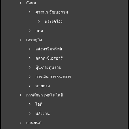
สังคม
ศาสนา-วัฒนธรรม
พระเครื่อง
กทม
เศรษฐกิจ
อสังหาริมทรัพย์
ตลาด-ซีเอสอาร์
หุ้น-กองทุนรวม
การเงิน การธนาคาร
ขายตรง
การศึกษา เทคโนโลยี
ไอที
พลังงาน
ยานยนต์