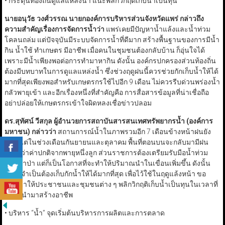
• กระตุ้นท้องถิ่นดูแลแหล่งน้ำ แนะพลิกวิกฤตเก็บน้ำเป็นทุน
นายอนุวัธ วงศ์วรรณ นายกองค์การบริหารส่วนจังหวัดแพร่ กล่าวถึง
ความสำคัญเรื่องการจัดการน้ำว่า
แพร่เคยมีปัญหาน้ำแล้งและน้ำท่วม
โคลนถล่ม แต่ปัจจุบันมีระบบจัดการน้ำที่ดีมาก สร้างพื้นฐานของการมีน้ำ
กิน น้ำใช้ ทำเกษตร มีอาชีพ เมื่อคนในชุมชนต้องกลับบ้าน ก็อุ่นใจได้
เพราะมีน้ำเพียงพอต่อการทำมาหากิน ดังนั้น องค์กรปกครองส่วนท้องถิ่น
ต้องมีบทบาทในการดูแลแหล่งน้ำ ซึ่งช่วงฤดูฝนนี้ควรช่วยกักเก็บน้ำให้ได้
มากที่สุดเพียงพอสำหรับเกษตรกรใช้ไปอีก 9 เดือน ไม่ควรรีบด่วนพร่องน้ำ
กลัวพายุเข้า และอีกเรื่องหนึ่งที่สำคัญคือ การสื่อสารข้อมูลที่น่าเชื่อถือ
อย่าปล่อยให้เกษตรกรเข้าใจผิดหลงเชื่อข่าวปลอม
ดร.สุทัศน์ วีสกุล ผู้อำนวยการสถาบันสารสนเทศทรัพยากรน้ำ (องค์การ
มหาชน) กล่าวว่า
สถานการณ์น้ำในภาพรวมอีก 7 เดือนข้างหน้าฝนยัง
น้อย แต่ในช่วงเดือนกันยายนและตุลาคม พื้นที่ตอนบนจะกลับมามีฝน
มากกว่าค่าปกติจากพายุหนึ่งลูก ส่วนราชการต้องเตรียมรับมือน้ำท่วม
และน้ำป่า แต่ก็เป็นโอกาสที่จะทำให้ปริมาณนำในเขื่อนเพิ่มขึ้น ดังนั้น
เขื่อนจำเป็นต้องเก็บกักน้ำให้ได้มากที่สุด เพื่อไว้ใช้ในฤดูแล้งหน้า ขอ
แนะนำให้ประชาชนและชุมชนต่าง ๆ พลิกวิกฤติเก็บน้ำเป็นทุนในเวลาที่
เหลือ นำมาสร้างอาชีพ
• บริหาร “น้ำ” จุดเริ่มต้นบริหารการผลิตและการตลาด