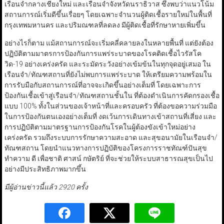
เรือนจำกลางเชียงใหม่ และเรือนจำจังหวัดนราธิวาส ซึ่งพบว่าแนวโน้ม
สถานการณ์เริ่มดีขึ้นเรื่อยๆ โดยเฉพาะจำนวนผู้ติดเชื้อรายใหม่ในพื้นที่
กรุงเทพมหานคร และปริมณฑลที่ลดลง มีผู้ติดเชื้อที่รักษาหายเพิ่มขึ้น
อย่างไรก็ตาม แม้สถานการณ์จะเริ่มคลี่คลายลงในหลายพื้นที่ แต่ยังต้อง
ปฏิบัติตามมาตรการป้องกันการแพร่ระบาดของโรคติดเชื้อไวรัสโค
วิด-19 อย่างเคร่งครัด และระมัดระวังอย่างเข้มข้นในทุกจุดอยู่เสมอ ใน
เรือนจำ/ทัณฑสถานที่ยังไม่พบการแพร่ระบาด ให้เตรียมความพร้อมใน
การรับมือกับสถานการณ์ที่อาจจะเกิดขึ้นอย่างเต็มที่ โดยเฉพาะการ
ป้องกันเชื้อเข้าสู่เรือนจำ/ทัณฑสถานชั้นใน ที่ต้องดำเนินการคัดกรองเชื้อ
แบบ 100% ทั้งในส่วนของเจ้าหน้าที่และครอบครัว ที่ต้องขอความร่วมมือ
ในการป้องกันตนเองอย่างเต็มที่ งดเว้นการเดินทางเข้าสถานที่เสี่ยง และ
การปฏิบัติตามมาตรฐานการป้องกันโรคในผู้ต้องขังเข้าใหม่อย่าง
เคร่งครัด รวมถึงระบบการรักษาความสะอาด และสุขอนามัยในเรือนจำ/
ทัณฑสถาน โดยนำแนวทางการปฏิบัติของโครงการราชทัณฑ์ปันสุข
ทำความ ดี เพื่อชาติ ศาสน์ กษัตริย์ ที่จะช่วยให้ระบบสาธารณสุขเป็นไป
อย่างมีประสิทธิภาพมากขึ้น
มีผู้อ่านข่าวนี้แล้ว 2920 ครั้ง