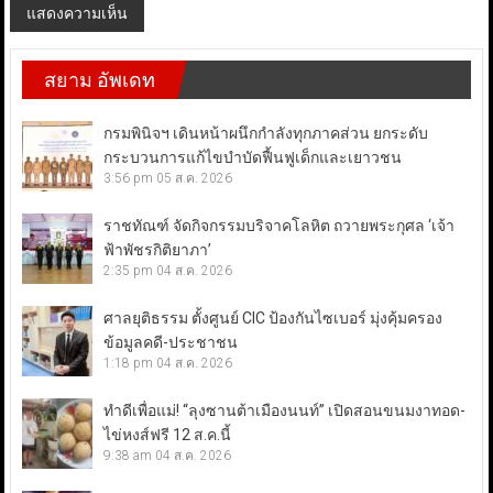
สยาม อัพเดท
กรมพินิจฯ เดินหน้าผนึกกำลังทุกภาคส่วน ยกระดับ
กระบวนการแก้ไขบำบัดฟื้นฟูเด็กและเยาวชน
3:56 pm
05 ส.ค. 2026
ราชทัณฑ์ จัดกิจกรรมบริจาคโลหิต ถวายพระกุศล ‘เจ้า
ฟ้าพัชรกิติยาภา’
2:35 pm
04 ส.ค. 2026
ศาลยุติธรรม ตั้งศูนย์ CIC ป้องกันไซเบอร์ มุ่งคุ้มครอง
ข้อมูลคดี-ประชาชน
1:18 pm
04 ส.ค. 2026
ทำดีเพื่อแม่! “ลุงซานต้าเมืองนนท์” เปิดสอนขนมงาทอด-
ไข่หงส์ฟรี 12 ส.ค.นี้
9:38 am
04 ส.ค. 2026