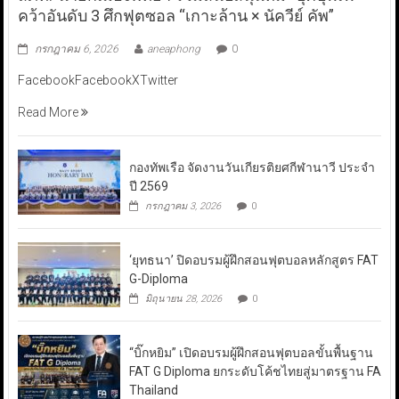
คว้าอันดับ 3 ศึกฟุตซอล “เกาะล้าน × นัควีย์ คัพ”
กรกฎาคม 6, 2026
aneaphong
0
FacebookFacebookXTwitter
Read More
กองทัพเรือ จัดงานวันเกียรติยศกีฬานาวี ประจำ
ปี 2569
กรกฎาคม 3, 2026
0
‘ยุทธนา’ ปิดอบรมผู้ฝึกสอนฟุตบอลหลักสูตร FAT
G-Diploma
มิถุนายน 28, 2026
0
“บิ๊กหยิม” เปิดอบรมผู้ฝึกสอนฟุตบอลขั้นพื้นฐาน
FAT G Diploma ยกระดับโค้ชไทยสู่มาตรฐาน FA
Thailand