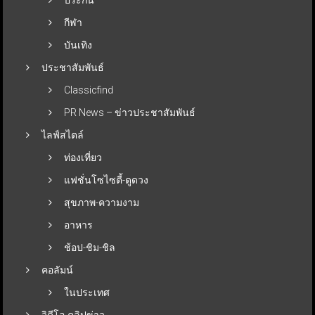
กีฬา
บันเทิง
ประชาสัมพันธ์
Classicfind
PR News – ข่าวประชาสัมพันธ์
ไลฟ์สไตล์
ท่องเที่ยว
แฟชั่นโซไซตี้-ดูดวง
สุขภาพ-ความงาม
อาหาร
ช้อป-ชิม-ชิล
คอลัมน์
ในประเทศ
วิดีโอ-คลิปข่าว