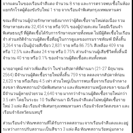
จากแดนในของเรือนจำสีแดง จำนวน 8 ราย และการตรวจพบเชื้อในห้อง
แยกกักโรคผู้ต้องขังรับใหม่ 1 ราย จากเรือนจำพิเศษกรุงเทพมหานคร
ขณะที่จำนวนผู้ป่วยรักษาหายยังมากกว่าผู้ติดเชื้อรายใหม่ต่อเนื่อง รวม
รักษาหายสะสม 32,454 ราย หรือ 90% ของผู้ป่วยสะสม โดยมีเรือนจำ
พิเศษธนบุรี ที่ผู้ติดเชื้อได้รับการรักษาจนหายทั้งหมด ไม่มีผู้ติดเชื้อในเรือน
จำ ส่วนสถิติจำนวนผู้ติดเชื้อที่อยู่ในการดูแลของกรมราชทัณฑ์ มีทั้งสิ้น
3,264 ราย เป็นผู้ป่วยสีเขียว 2,831 ราย หรือ 86.75% สีเหลือง 409 ราย
หรือ 12.5% และสีแดง 24 ราย หรือ 0.75% ส่วนจำนวนผู้เสียชีวิตทั้งสิ้นมี
จำนวน 40 ราย หรือ 0.1% ของจำนวนผู้ติดเชื้อสะสมทั้งหมด
นายอายุตม์ กล่าวเพิ่มเติมว่า ในช่วงสัปดาห์ที่ผ่านมา (21-27 มิถุนายน
2564) มีจำนวนผู้ติดเชื้อรายใหม่ทั้งสิ้น 759 ราย ลดลงจากสัปดาห์ก่อน
2,620 ราย หรือเกือบ 4.5 เท่า ส่วนใหญ่เป็นการพบเชื้อจากเรือนจำกลาง
สงขลา ทัณฑสถานบำบัดพิเศษกลาง และทัณฑสถานหญิงสงขลา ขณะที่
มีจำนวนผู้หายป่วยรวม 2,640 ราย มากกว่าจำนวนผู้ติดเชื้อรายใหม่กว่า
3.5 เท่า โดยในระยะ 10 วันที่ผ่านมา มีเรือนจำสีแดงไม่พบผู้ติดเชื้อราย
ใหม่ 3 แห่ง คือ เรือนจำพิเศษกรุงเทพมหานคร เรือนจำจังหวัดสงขลา และ
เรือนจำจังหวัดนนทบุรี
ส่วนเรือนจำ/ทัณฑสถานที่ได้รับการลดสถานะจากเรือนจำสีแดงและอยู่
ระหว่างการปรับสถานะเป็นสีขาว 3 แห่ง คือ ทัณฑสถานวัยหนุ่มกลาง