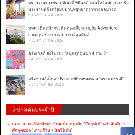
ทร. บวงสรวงพระภูมิเจ้าที่ พิธีสงฆ์-เซ่นไหว้แม่ย่านางเรือ
พระราชพิธี เตรียมขบวนพยุหยาตราทางชลมารค
9:16 am
04 ส.ค. 2026
ททท. เดินหน้ากระตุ้นท่องเที่ยวผจญภัย Adventure
Luxury สร้างประสบการณ์สุดมันส์
7:53 am
04 ส.ค. 2026
ดรีมเวิลด์ ส่งโปรปัง “สนุกสุดคุ้ม มา 4 จ่าย 3”
6:40 am
04 ส.ค. 2026
ศรัทธาหลั่งไหล! ประกอบพิธีเททองหล่อ “พระแม่ธรณี”
3:34 pm
01 ส.ค. 2026
5 ข่าวเด่นประจำปี
สภท.-นายกเมืองพัทยา ร่วมสนับสนุนทีม “บุ๊คบุฟเฟ่” คว้าอันดับ 3
ศึกฟุตซอล “เกาะล้าน × นัควีย์ คัพ”