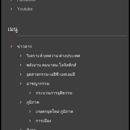
Youtube
เมนู
ข่าวสาร
วิเคราะห์ บทความ ต่างประเทศ
พลังงาน-คมนาคม-โลจิสติกส์
อุตสาหกรรม-เออีซี-เอสเอมอี
อาชญากรรม
กระบวนการยุติธรรม
ภูมิภาค
เกษตรยุคใหม่-ภูมิภาค
การเมือง
สังคม