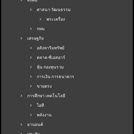
ศาสนา-วัฒนธรรม
พระเครื่อง
กทม
เศรษฐกิจ
อสังหาริมทรัพย์
ตลาด-ซีเอสอาร์
หุ้น-กองทุนรวม
การเงิน การธนาคาร
ขายตรง
การศึกษา เทคโนโลยี
ไอที
พลังงาน
ยานยนต์
ประกัน