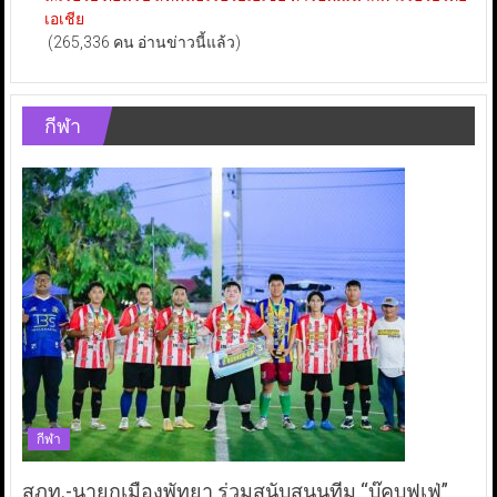
เอเชีย
(265,336 คน อ่านข่าวนี้แล้ว)
กีฬา
กีฬา
สภท.-นายกเมืองพัทยา ร่วมสนับสนุนทีม “บุ๊คบุฟเฟ่”