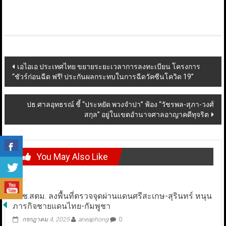
Post
เอไอเอ ประเทศไทย ขยายระยะเวลาการลงทะเบียน โครงการ
“ชัวร์ก่อนฉีด ฟรี! ประกันผลกระทบในการฉีดวัคซีนโควิด 19”
navigation
ปธ.ศาลอุทธรณ์ ชี้ “ประหยัด พวงจำปา” ฟ้อง “วัชรพล-สุภา-วงศ์
สกุล” อยู่ในเขตอำนาจศาลอาญาคดีทุจริต
You May Also Like
ผบช.สตม. ลงพื้นที่ตรวจจุดผ่านแดนศรีสะเกษ-สุรินทร์ หนุน
ภารกิจชายแดนไทย-กัมพูชา
กรกฎาคม 4, 2025
aneaphong
0