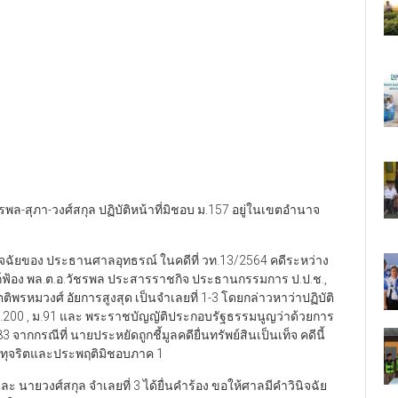
รพล-สุภา-วงศ์สกุล ปฏิบัติหน้าที่มิชอบ ม.157 อยู่ในเขตอำนาจ
มีคำวินิจฉัยของ ประธานศาลอุทธรณ์ ในคดีที่ วท.13/2564 คดีระหว่าง
์ฟ้อง พล.ต.อ.วัชรพล ประสารราชกิจ ประธานกรรมการ ป.ป.ช.,
ติพรหมวงศ์ อัยการสูงสุด เป็นจำเลยที่ 1-3 โดยกล่าวหาว่าปฏิบัติ
200 , ม.91 และ พระราชบัญญัติประกอบรัฐธรรมนูญว่าด้วยการ
ากกรณีที่ นายประหยัดถูกชี้มูลคดียื่นทรัพย์สินเป็นเท็จ คดีนี้
ดีทุจริตและประพฤติมิชอบภาค 1
ะ นายวงศ์สกุล จำเลยที่ 3 ได้ยื่นคำร้อง ขอให้ศาลมีคำวินิจฉัย