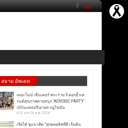
สยาม อัพเดท
เดอะไนน์ เซ็นเตอร์ พระราม 9 ตอกย้ำเท
รนด์สุขภาพสายสนุก ‘AEROBIC PARTY’
เบิร์นแคลอรีเผาผลาญไขมัน
4:31 pm
06 ส.ค. 2026
เจียไต๋ ชูแนวคิด “ทุกผลผลิตที่ดี เริ่มต้น