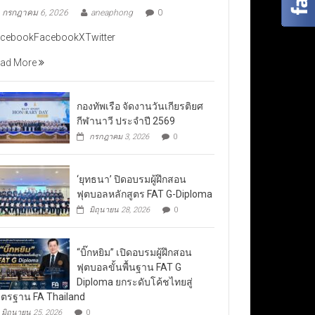
กรกฎาคม 6, 2026
aneaphong
0
cebookFacebookXTwitter
ad More
กองทัพเรือ จัดงานวันเกียรติยศ
กีฬานาวี ประจำปี 2569
กรกฎาคม 3, 2026
0
‘ยุทธนา’ ปิดอบรมผู้ฝึกสอน
ฟุตบอลหลักสูตร FAT G-Diploma
มิถุนายน 28, 2026
0
“บิ๊กหยิม” เปิดอบรมผู้ฝึกสอน
ฟุตบอลขั้นพื้นฐาน FAT G
Diploma ยกระดับโค้ชไทยสู่
ตรฐาน FA Thailand
มิถุนายน 25, 2026
0