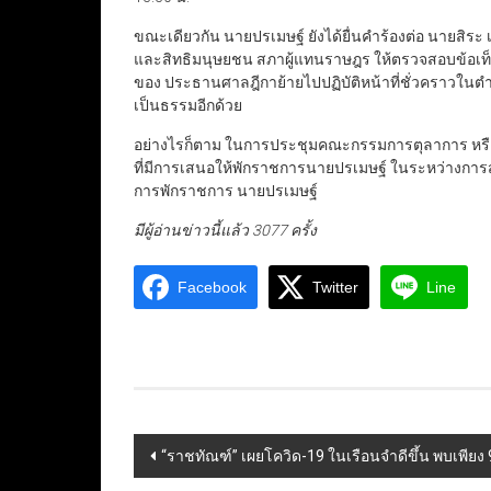
ขณะเดียวกัน นายปรเมษฐ์ ยังได้ยื่นคำร้องต่อ นาย
และสิทธิมนุษยชน สภาผู้แทนราษฎร ให้ตรวจสอบข้อเท็จจ
ของ ประธานศาลฎีกาย้ายไปปฏิบัติหน้าที่ชั่วคราวใน
เป็นธรรมอีกด้วย
อย่างไรก็ตาม ในการประชุมคณะกรรมการตุลาการ หรือ ก.ต. ค
ที่มีการเสนอให้พักราชการนายปรเมษฐ์ ในระหว่างการสอบสว
การพักราชการ นายปรเมษฐ์
มีผู้อ่านข่าวนี้แล้ว 3077 ครั้ง
Facebook
Twitter
Line
Post
“ราชทัณฑ์” เผยโควิด-19 ในเรือนจำดีขึ้น พบเพียง