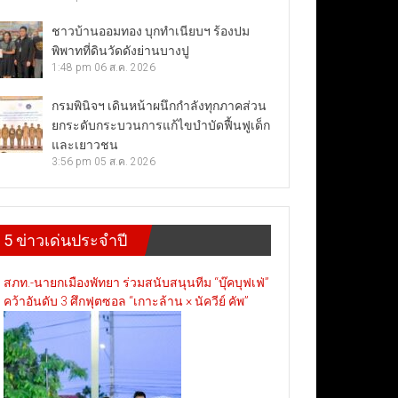
ชาวบ้านออมทอง บุกทำเนียบฯ ร้องปม
พิพาทที่ดินวัดดังย่านบางปู
1:48 pm
06 ส.ค. 2026
กรมพินิจฯ เดินหน้าผนึกกำลังทุกภาคส่วน
ยกระดับกระบวนการแก้ไขบำบัดฟื้นฟูเด็ก
และเยาวชน
3:56 pm
05 ส.ค. 2026
5 ข่าวเด่นประจำปี
สภท.-นายกเมืองพัทยา ร่วมสนับสนุนทีม “บุ๊คบุฟเฟ่”
คว้าอันดับ 3 ศึกฟุตซอล “เกาะล้าน × นัควีย์ คัพ”