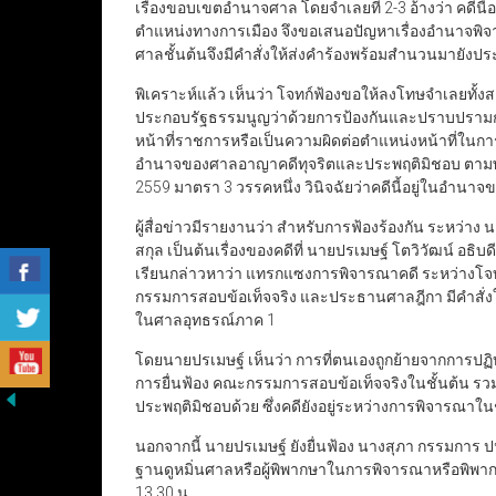
เรื่องขอบเขตอำนาจศาล โดยจำเลยที่ 2-3 อ้างว่า คด
ตำแหน่งทางการเมือง จึงขอเสนอปัญหาเรื่องอำนาจพิ
ศาลชั้นต้นจึงมีคำสั่งให้ส่งคำร้องพร้อมสำนวนมายังประ
พิเคราะห์แล้ว เห็นว่า โจทก์ฟ้องขอให้ลงโทษจำเลย
ประกอบรัฐธรรมนูญว่าด้วยการป้องกันและปราบปรามการ
หน้าที่ราชการหรือเป็นความผิดต่อตำแหน่งหน้าที่ในการย
อำนาจของศาลอาญาคดีทุจริตและประพฤติมิชอบ ตามพร
2559 มาตรา 3 วรรคหนึ่ง วินิจฉัยว่าคดีนี้อยู่ในอำ
ผู้สื่อข่าวมีรายงานว่า สำหรับการฟ้องร้องกัน ระหว่า
สกุล เป็นต้นเรื่องของคดีที่ นายปรเมษฐ์ โตวิวัฒน์ อธ
เรียนกล่าวหาว่า แทรกแซงการพิจารณาคดี ระหว่างโจทก์
กรรมการสอบข้อเท็จจริง และประธานศาลฎีกา มีคำสั่งให
ในศาลอุทธรณ์ภาค 1
โดยนายปรเมษฐ์ เห็นว่า การที่ตนเองถูกย้ายจากการปฏิบั
การยื่นฟ้อง คณะกรรมการสอบข้อเท็จจริงในชั้นต้น รว
ประพฤติมิชอบด้วย ซึ่งคดียังอยู่ระหว่างการพิจารณาใน
นอกจากนี้ นายปรเมษฐ์ ยังยื่นฟ้อง นางสุภา กรรมกา
ฐานดูหมิ่นศาลหรือผู้พิพากษาในการพิจารณาหรือพิพากษา
13.30 น.