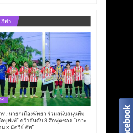
กีฬา
กีฬา
ภท.-นายกเมืองพัทยา ร่วมสนับสนุนทีม
ุ๊คบุฟเฟ่” คว้าอันดับ 3 ศึกฟุตซอล “เกาะ
าน × นัควีย์ คัพ”