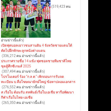
(519,423 คน
อ่านข่าวนี้แล้ว)
เปิดฟุตบอลเยาวชนสานฝัน 4 จังหวัดชายแดนใต้
คัดไปฝึกทักษะลูกหนังต่างแดน
(336,212 คน อ่านข่าวนี้แล้ว)
ประกาศรายชื่อ 14 แข้ง ฟุตซอลชายทีมชาติไทย
ชุดสู้ศึกซีเกมส์ 2025
(307,494 คน อ่านข่าวนี้แล้ว)
โปรโมเตอร์ ร้อง “ก.ล.ต.” เพิกถอนการรับจด
ทะเบียน บ.สื่อโฆษณายักษ์ใหญ่ ข้อหาปลอมเอกสาร
(276,552 คน อ่านข่าวนี้แล้ว)
ส.เรือใบ ต้อนรับ สหพันธ์เรือใบเอเชีย หารือพัฒนา
กีฬาเรือใบไทย-เอเชีย
(265,350 คน อ่านข่าวนี้แล้ว)