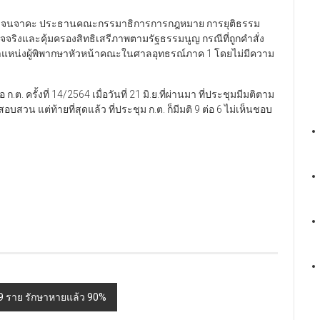
สิระ เจนจาคะ ประธานคณะกรรมาธิการการกฎหมาย การยุติธรรม
ริงและคุ้มครองสิทธิเสรีภาพตามรัฐธรรมนูญ กรณีที่ถูกคำสั่ง
ตำแหน่งผู้พิพากษาหัวหน้าคณะในศาลอุทธรณ์ภาค 1 โดยไม่มีความ
รั้งที่ 14/2564 เมื่อวันที่ 21 มิ.ย.ที่ผ่านมา ที่ประชุมมีมติตาม
น แต่ท้ายที่สุดแล้ว ที่ประชุม ก.ต. ก็มีมติ 9 ต่อ 6 ไม่เห็นชอบ
 9 ราย รักษาหายแล้ว 90%