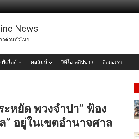
line News
่าวด่วนทั่วไทย
ลฟ์สไตล์
คอลัมน์
วิดีโอ-คลิปข่าว
ติดต่อเรา
ประหยัด พวงจำปา” ฟ้อง
กุล” อยู่ในเขตอำนาจศาล