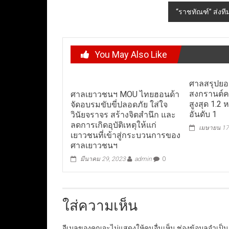
navigation
“ราชทัณฑ์” ส่งท
You May Also Like
ศาลสรุปยอ
สงกรานต์คดี
ศาลเยาวชนฯ MOU ไทยฮอนด้า
สูงสุด 1.2
จัดอบรมขับขี่ปลอดภัย ใส่ใจ
อันดับ 1
วินัยจราจร สร้างจิตสำนึก และ
ลดการเกิดอุบัติเหตุให้แก่
เมษายน 17
เยาวชนที่เข้าสู่กระบวนการของ
ศาลเยาวชนฯ
มีนาคม 29, 2023
admin
0
ใส่ความเห็น
อีเมลของคุณจะไม่แสดงให้คนอื่นเห็น
ช่องข้อมูลจำเป็