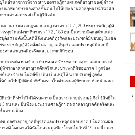
ีนี้อยู่ในอำนาจการพิจารณาของศาลฎีกาแผนกคดีอาญาของผู้ดำรง
จารณาพิพากษาของศาลชั้นต้น ไปให้ประธานศาลอุทธรณ์วินิจฉัย
ธานศาลอุทธรณ์ เป็นผู้วินิจฉัย
ทั้งสามตามประมวลกฎหมายอาญามาตรา 157 , 200 พระราชบัญญัติ
ทุจริตแห่งชาติมาตรา 172 , 183 อันเป็นความผิดต่อตำแหน่ง
ุติธรรม ดังนั้นคดีนี้จึงเป็นคดีทุจริตและประพฤติมิชอบอยู่ในเขต
ะราชบัญญัติจัดตั้งศาลอาญาคดีทุจริตและประพฤติมิชอบปี
นาจของศาลอาญาคดีทุจริตและประพฤติมิชอบ
ง นายประหยัด พวงจำปา กับ พล.ต.อ.วัชรพล, นางสุภา และนายวงศ์
ิบดีผู้พิพากษาศาลอาญาคดีทุจริตและประพฤติมิชอบภาค 1 ถูกร้อง
 และจำเลยในคดีข้างต้น เป็นเหตุให้ นายปรเมษฐ์ ถูกตั้ง
้ย้ายไปปฏิบัติหน้าที่ชั่วคราวในตำแหน่งผู้พิพากษาหัวหน้าคณะ
ติหน้าที่ ทำให้ไม่ได้รับความเป็นธรรม นายปรเมษฐ์ จึงใช้สิทธิ์ใน
ม 3 คน และ ยื่นฟ้อง ประธานศาลฎีกา ต่อ ศาลอาญาคดีทุจริตและ
ชั้นตรวจฟ้อง
ร ปปช. ต่อศาลอาญาคดีทุจริตและประพฤติมิชอบภาค 1 ในความผิด
คดี โดยศาลได้นัดไต่สวนมูลฟ้องโจทก์ในวันที่ 19 ก.ค.นี้ เวลา