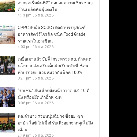
จากจุดเริ่มต้นที่ดี” ต่อยอดความเชี่ยวชาญ
ด้านเมล็ดพันธุ์แตงโม
4:13 pm
06 ส.ค. 2026
CPPC จับมือ SCGC เปิดตัวบรรจุภัณฑ์
อาหารสัตว์รีไซเคิล ชนิด Food Grade
รายแรกในอาเซียน
4:03 pm
06 ส.ค. 2026
เหยื่อเมาแล้วขับจี้ ! กระทรวง ศธ. กำหนด
นโยบายส่งเสริมเด็กนักเรียนขับขี่-ซ้อน
ท้ายรถจยย.สวมหมวกกันน็อค 100%
3:21 pm
06 ส.ค. 2026
“ราเชน” ลั่นเลือกตั้งหน้ากวาด สส. 10 ที่
นั่ง พร้อมยึดเก้าอี้กห.-มท.
3:06 pm
06 ส.ค. 2026
ทล.ลำปาง รวบหนุ่มฉี่ม่วง ขี่จยย. ซุก
ยาบ้า-ไอซ์ ไม่เข็ด! รับเพิ่งออกจากคุกไม่ถึง
เดือน
2:49 pm
06 ส.ค. 2026