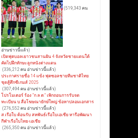
(519,343 คน
อ่านข่าวนี้แล้ว)
เปิดฟุตบอลเยาวชนสานฝัน 4 จังหวัดชายแดนใต้
คัดไปฝึกทักษะลูกหนังต่างแดน
(336,212 คน อ่านข่าวนี้แล้ว)
ประกาศรายชื่อ 14 แข้ง ฟุตซอลชายทีมชาติไทย
ชุดสู้ศึกซีเกมส์ 2025
(307,494 คน อ่านข่าวนี้แล้ว)
โปรโมเตอร์ ร้อง “ก.ล.ต.” เพิกถอนการรับจด
ทะเบียน บ.สื่อโฆษณายักษ์ใหญ่ ข้อหาปลอมเอกสาร
(276,552 คน อ่านข่าวนี้แล้ว)
ส.เรือใบ ต้อนรับ สหพันธ์เรือใบเอเชีย หารือพัฒนา
กีฬาเรือใบไทย-เอเชีย
(265,350 คน อ่านข่าวนี้แล้ว)