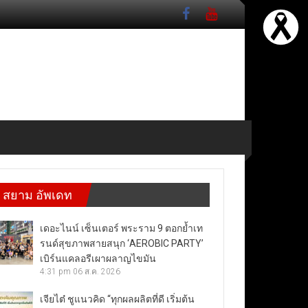
สยาม อัพเดท
เดอะไนน์ เซ็นเตอร์ พระราม 9 ตอกย้ำเท
รนด์สุขภาพสายสนุก ‘AEROBIC PARTY’
เบิร์นแคลอรีเผาผลาญไขมัน
4:31 pm
06 ส.ค. 2026
เจียไต๋ ชูแนวคิด “ทุกผลผลิตที่ดี เริ่มต้น