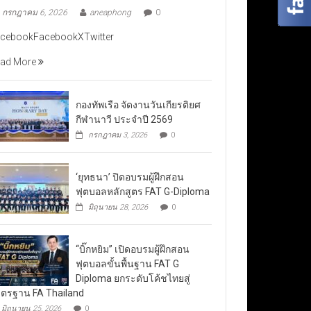
กรกฎาคม 6, 2026
aneaphong
0
cebookFacebookXTwitter
ad More
กองทัพเรือ จัดงานวันเกียรติยศ
กีฬานาวี ประจำปี 2569
กรกฎาคม 3, 2026
0
‘ยุทธนา’ ปิดอบรมผู้ฝึกสอน
ฟุตบอลหลักสูตร FAT G-Diploma
มิถุนายน 28, 2026
0
“บิ๊กหยิม” เปิดอบรมผู้ฝึกสอน
ฟุตบอลขั้นพื้นฐาน FAT G
Diploma ยกระดับโค้ชไทยสู่
ตรฐาน FA Thailand
มิถุนายน 25, 2026
0