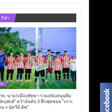
กีฬา
กีฬา
ภท.-นายกเมืองพัทยา ร่วมสนับสนุนทีม
ุ๊คบุฟเฟ่” คว้าอันดับ 3 ศึกฟุตซอล “เกาะ
าน × นัควีย์ คัพ”