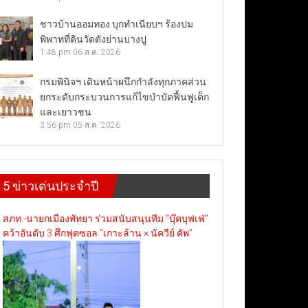
ชาวบ้านออมทอง บุกทำเนียบฯ ร้องปม
พิพาทที่ดินวัดดังย่านบางปู
1:48 pm
06 ส.ค. 2026
กรมพินิจฯ เดินหน้าผนึกกำลังทุกภาคส่วน
ยกระดับกระบวนการแก้ไขบำบัดฟื้นฟูเด็ก
และเยาวชน
3:56 pm
05 ส.ค. 2026
5 ข่าวเด่นประจำปี
สภท.-นายกเมืองพัทยา ร่วมสนับสนุนทีม “บุ๊คบุฟเฟ่”
คว้าอันดับ 3 ศึกฟุตซอล “เกาะล้าน × นัควีย์ คัพ”