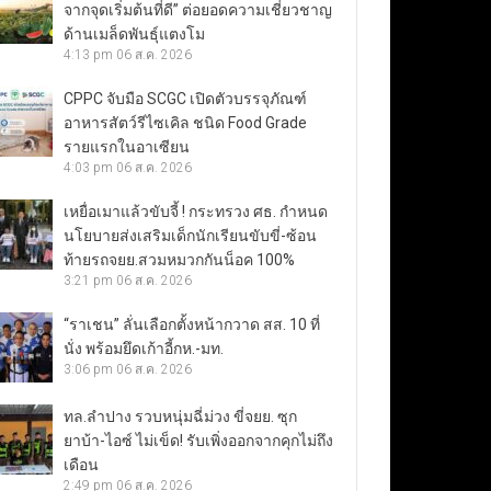
จากจุดเริ่มต้นที่ดี” ต่อยอดความเชี่ยวชาญ
ด้านเมล็ดพันธุ์แตงโม
4:13 pm
06 ส.ค. 2026
CPPC จับมือ SCGC เปิดตัวบรรจุภัณฑ์
อาหารสัตว์รีไซเคิล ชนิด Food Grade
รายแรกในอาเซียน
4:03 pm
06 ส.ค. 2026
เหยื่อเมาแล้วขับจี้ ! กระทรวง ศธ. กำหนด
นโยบายส่งเสริมเด็กนักเรียนขับขี่-ซ้อน
ท้ายรถจยย.สวมหมวกกันน็อค 100%
3:21 pm
06 ส.ค. 2026
“ราเชน” ลั่นเลือกตั้งหน้ากวาด สส. 10 ที่
นั่ง พร้อมยึดเก้าอี้กห.-มท.
3:06 pm
06 ส.ค. 2026
ทล.ลำปาง รวบหนุ่มฉี่ม่วง ขี่จยย. ซุก
ยาบ้า-ไอซ์ ไม่เข็ด! รับเพิ่งออกจากคุกไม่ถึง
เดือน
2:49 pm
06 ส.ค. 2026