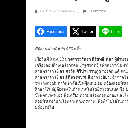
Posted By: aneaphong
0 Comment
Facebook
Twitter
Line
มีผู้อ่านข่าวนี้แล้ว 955 ครั้ง
เมื่อวันที่ 9 ก.ค.68
นางสาววริศรา ศิริสุทธิเดชา ผู้อำน
เครื่องคอมพิวเตอร์จากคณะรัฐศาสตร์ จุฬาลงกรณ์มหาว
ศาสตราจารย์
ดร.ภาวิน ศิริประภานุกูล
รองคณบดี คณะ
ศาสตราจารย์
ดร.ฐิติยา เพชรมุนี
อาจารย์ประจำภาควิช
จุฬาลงกรณ์มหาวิทยาลัย เป็นผู้แทนมอบเครื่องคอมพิวเต
ศึกษาให้แก่ผู้ต้องขังในด้านเทคโนโลยีสารสนเทศ ซึ่งเป
ขังพัฒนาตนเองเพื่อเตรียมความพร้อมก่อนปล่อย และไม
คอมพิวเตอร์แก่เรือนจำ/ทัณฑสถาน เพื่อนำไปใช้ในกา
ปล่อยต่อไป