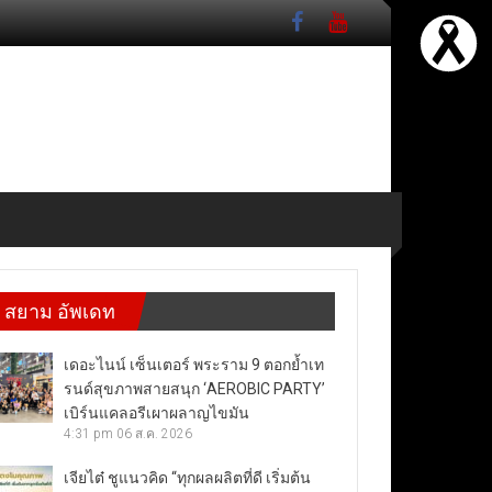
สยาม อัพเดท
เดอะไนน์ เซ็นเตอร์ พระราม 9 ตอกย้ำเท
รนด์สุขภาพสายสนุก ‘AEROBIC PARTY’
เบิร์นแคลอรีเผาผลาญไขมัน
4:31 pm
06 ส.ค. 2026
เจียไต๋ ชูแนวคิด “ทุกผลผลิตที่ดี เริ่มต้น