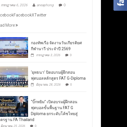
กรกฎาคม 6, 2026
aneaphong
0
cebookFacebookXTwitter
ad More
กองทัพเรือ จัดงานวันเกียรติยศ
กีฬานาวี ประจำปี 2569
กรกฎาคม 3, 2026
0
‘ยุทธนา’ ปิดอบรมผู้ฝึกสอน
ฟุตบอลหลักสูตร FAT G-Diploma
มิถุนายน 28, 2026
0
“บิ๊กหยิม” เปิดอบรมผู้ฝึกสอน
ฟุตบอลขั้นพื้นฐาน FAT G
Diploma ยกระดับโค้ชไทยสู่
ตรฐาน FA Thailand
มิถุนายน 25, 2026
0