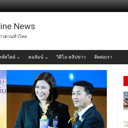
line News
่าวด่วนทั่วไทย
ลฟ์สไตล์
คอลัมน์
วิดีโอ-คลิปข่าว
ติดต่อเรา