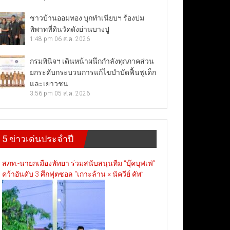
ชาวบ้านออมทอง บุกทำเนียบฯ ร้องปม
พิพาทที่ดินวัดดังย่านบางปู
1:48 pm
06 ส.ค. 2026
กรมพินิจฯ เดินหน้าผนึกกำลังทุกภาคส่วน
ยกระดับกระบวนการแก้ไขบำบัดฟื้นฟูเด็ก
และเยาวชน
3:56 pm
05 ส.ค. 2026
5 ข่าวเด่นประจำปี
สภท.-นายกเมืองพัทยา ร่วมสนับสนุนทีม “บุ๊คบุฟเฟ่”
คว้าอันดับ 3 ศึกฟุตซอล “เกาะล้าน × นัควีย์ คัพ”