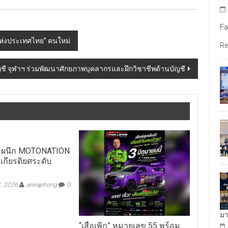
Fa
แห่งประเทศไทย” คนใหม่
Re
ตบัญชี จุฬาฯ ร่วมพัฒนาศักยภาพบุคลากรและฝึกวิชาชีพด้านบัญชี
์ฯ ผนึก MOTONATION
งเกียรติยศระดับ
, 2026
aneaphong
0
มา
“เสือเพิก” หมายเลข 55 พร้อม