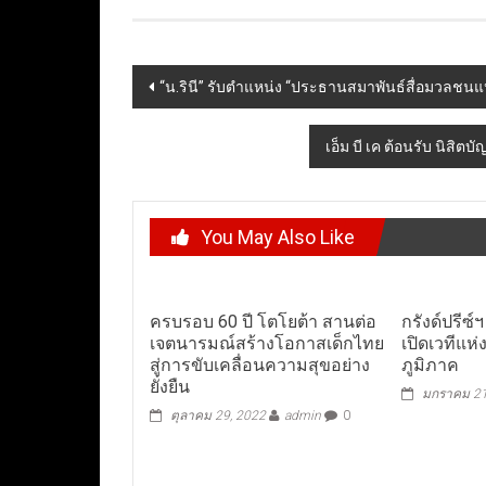
Post
“น.รินี” รับตำแหน่ง “ประธานสมาพันธ์สื่อมวลชน
navigation
เอ็ม บี เค ต้อนรับ นิสิ
You May Also Like
ครบรอบ 60 ปี โตโยต้า สานต่อ
กรังด์ปรีซ
เจตนารมณ์สร้างโอกาสเด็กไทย
เปิดเวทีแห่
สู่การขับเคลื่อนความสุขอย่าง
ภูมิภาค
ยั่งยืน
มกราคม 21
ตุลาคม 29, 2022
admin
0