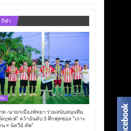
กีฬา
กีฬา
ภท.-นายกเมืองพัทยา ร่วมสนับสนุนทีม
ุ๊คบุฟเฟ่” คว้าอันดับ 3 ศึกฟุตซอล “เกาะ
าน × นัควีย์ คัพ”