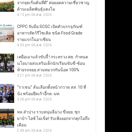
จากจุดเริ่มต้นที่ดี” ต่อยอดความเชี่ยวชาญ
ด้านเมล็ดพันธุ์แตงโม
4:13 pm
06 ส.ค. 2026
CPPC จับมือ SCGC เปิดตัวบรรจุภัณฑ์
อาหารสัตว์รีไซเคิล ชนิด Food Grade
รายแรกในอาเซียน
4:03 pm
06 ส.ค. 2026
เหยื่อเมาแล้วขับจี้ ! กระทรวง ศธ. กำหนด
นโยบายส่งเสริมเด็กนักเรียนขับขี่-ซ้อน
ท้ายรถจยย.สวมหมวกกันน็อค 100%
3:21 pm
06 ส.ค. 2026
“ราเชน” ลั่นเลือกตั้งหน้ากวาด สส. 10 ที่
นั่ง พร้อมยึดเก้าอี้กห.-มท.
3:06 pm
06 ส.ค. 2026
ทล.ลำปาง รวบหนุ่มฉี่ม่วง ขี่จยย. ซุก
ยาบ้า-ไอซ์ ไม่เข็ด! รับเพิ่งออกจากคุกไม่ถึง
เดือน
2:49 pm
06 ส.ค. 2026