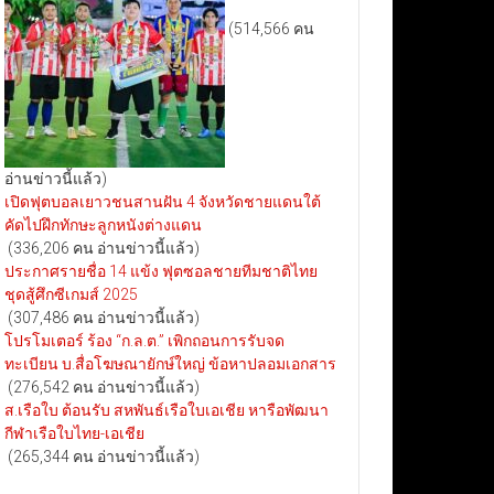
(514,566 คน
อ่านข่าวนี้แล้ว)
เปิดฟุตบอลเยาวชนสานฝัน 4 จังหวัดชายแดนใต้
คัดไปฝึกทักษะลูกหนังต่างแดน
(336,206 คน อ่านข่าวนี้แล้ว)
ประกาศรายชื่อ 14 แข้ง ฟุตซอลชายทีมชาติไทย
ชุดสู้ศึกซีเกมส์ 2025
(307,486 คน อ่านข่าวนี้แล้ว)
โปรโมเตอร์ ร้อง “ก.ล.ต.” เพิกถอนการรับจด
ทะเบียน บ.สื่อโฆษณายักษ์ใหญ่ ข้อหาปลอมเอกสาร
(276,542 คน อ่านข่าวนี้แล้ว)
ส.เรือใบ ต้อนรับ สหพันธ์เรือใบเอเชีย หารือพัฒนา
กีฬาเรือใบไทย-เอเชีย
(265,344 คน อ่านข่าวนี้แล้ว)