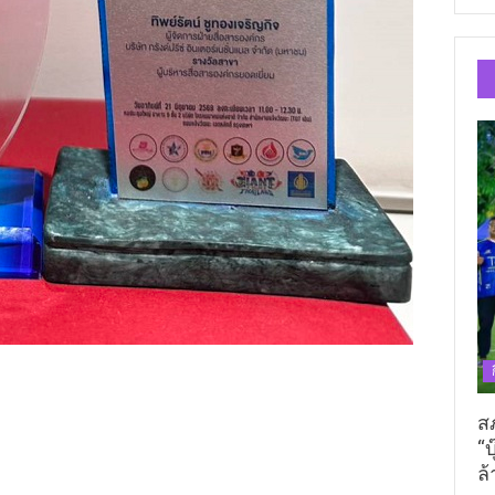
ส
“บ
ล้