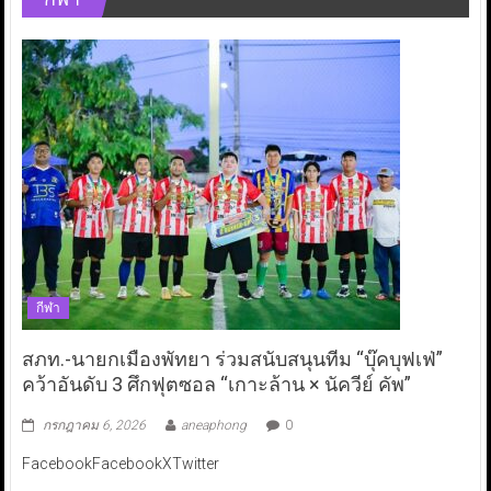
กีฬา
สภท.-นายกเมืองพัทยา ร่วมสนับสนุนทีม “บุ๊คบุฟเฟ่”
คว้าอันดับ 3 ศึกฟุตซอล “เกาะล้าน × นัควีย์ คัพ”
กรกฎาคม 6, 2026
aneaphong
0
FacebookFacebookXTwitter