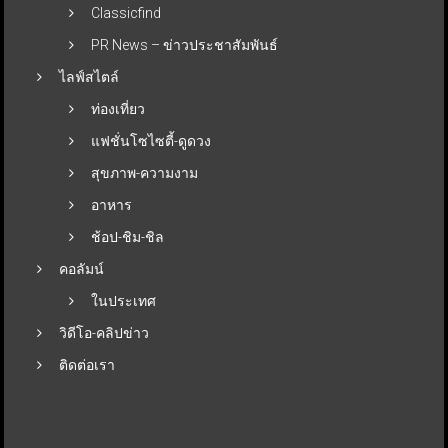
Classicfind
PR News – ข่าวประชาสัมพันธ์
ไลฟ์สไตล์
ท่องเที่ยว
แฟชั่นโซไซตี้-ดูดวง
สุขภาพ-ความงาม
อาหาร
ช้อป-ชิม-ชิล
คอลัมน์
ในประเทศ
วิดีโอ-คลิปข่าว
ติดต่อเรา