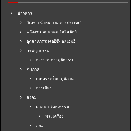
ข่าวสาร
วิเคราะห์ บทความ ต่างประเทศ
พลังงาน-คมนาคม-โลจิสติกส์
อุตสาหกรรม-เออีซี-เอสเอมอี
อาชญากรรม
กระบวนการยุติธรรม
ภูมิภาค
เกษตรยุคใหม่-ภูมิภาค
การเมือง
สังคม
ศาสนา-วัฒนธรรม
พระเครื่อง
กทม