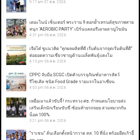
9:17 am
07 ส.ค. 2026
เดอะไนน์ เซ็นเตอร์ พระราม 9 ตอกย้ำเทรนด์สุขภาพสาย
สนุก ‘AEROBIC PARTY’ เบิร์นแคลอรีเผาผลาญไขมัน
4:31 pm
06 ส.ค. 2026
เจียไต๋ ชูแนวคิด “ทุกผลผลิตที่ดี เริ่มต้นจากจุดเริ่มต้นที่ดี”
ต่อยอดความเชี่ยวชาญด้านเมล็ดพันธุ์แตงโม
4:13 pm
06 ส.ค. 2026
CPPC จับมือ SCGC เปิดตัวบรรจุภัณฑ์อาหารสัตว์
รีไซเคิล ชนิด Food Grade รายแรกในอาเซียน
4:03 pm
06 ส.ค. 2026
เหยื่อเมาแล้วขับจี้ ! กระทรวง ศธ. กำหนดนโยบายส่ง
เสริมเด็กนักเรียนขับขี่-ซ้อนท้ายรถจยย.สวมหมวกกัน
น็อค 100%
3:21 pm
06 ส.ค. 2026
“ราเชน” ลั่นเลือกตั้งหน้ากวาด สส. 10 ที่นั่ง พร้อมยึดเก้าอี้