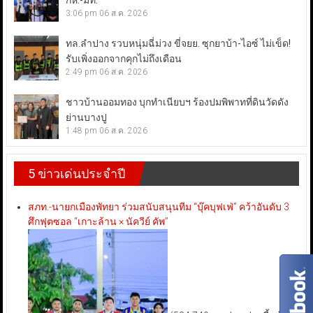
กห.-มท.
3:06 pm
06 ส.ค. 2026
ทล.ลำปาง รวบหนุ่มฉี่ม่วง ขี่จยย. ซุกยาบ้า-ไอซ์ ไม่เข็ด!
รับเพิ่งออกจากคุกไม่ถึงเดือน
2:49 pm
06 ส.ค. 2026
ชาวบ้านออมทอง บุกทำเนียบฯ ร้องปมพิพาทที่ดินวัดดัง
ย่านบางปู
1:48 pm
06 ส.ค. 2026
5 ข่าวเด่นประจำปี
สภท.-นายกเมืองพัทยา ร่วมสนับสนุนทีม “บุ๊คบุฟเฟ่” คว้าอันดับ 3
ศึกฟุตซอล “เกาะล้าน × นัควีย์ คัพ”