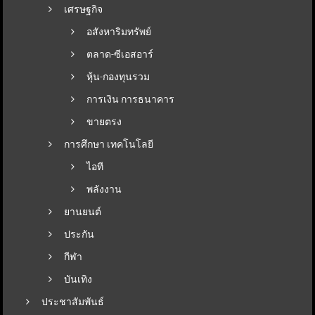
เศรษฐกิจ
อสังหาริมทรัพย์
ตลาด-ซีเอสอาร์
หุ้น-กองทุนรวม
การเงิน การธนาคาร
ขายตรง
การศึกษา เทคโนโลยี
ไอที
พลังงาน
ยานยนต์
ประกัน
กีฬา
บันเทิง
ประชาสัมพันธ์