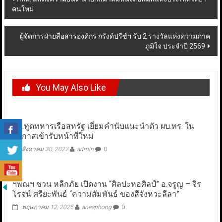
คนใหม่
navigation
ผู้จัดการฝ่ายสื่อสารองค์กร กรังด์ปรีซ์ฯ รับ 2 รางวัลแห่งความภาค
ภูมิใจ ประจำปี 2569
You May Also Like
ผช.ทูตทหารเรือสหรัฐ เยี่ยมคำนับแนะนำตัว ผบ.ทร. ใน
โอกาสเข้ารับหน้าที่ใหม่
สิงหาคม 30, 2022
admin
0
ฯพณฯ ชวน หลีกภัย เปิดงาน “ศิลปะหอศิลป์” อ.จรูญ – จิร
โรจน์ ศรียะพันธ์ “ความสัมพันธ์ ของสีจังหวะลีลา”
พฤษภาคม 12, 2025
aneaphong
0