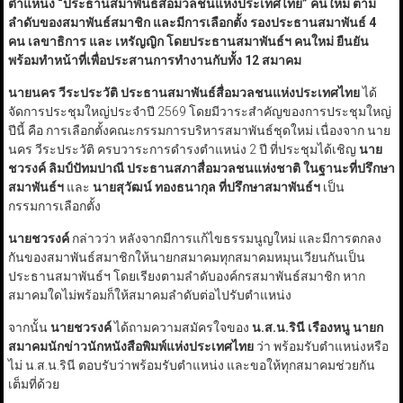
ตำแหน่ง
“
ประธานสมาพันธ์สื่อมวลชนแห่งประเทศไทย
”
คนใหม่ ตาม
ลำดับของสมาพันธ์สมาชิก และมีการเลือกตั้ง รองประธานสมาพันธ์ 4
คน เลขาธิการ และ เหรัญญิก โดยประธานสมาพันธ์ฯ คนใหม่ ยืนยัน
พร้อมทำหน้าที่เพื่อประสานการทำงานกับทั้ง
12
สมาคม
นายนคร วีระประวัติ ประธานสมาพันธ์สื่อมวลชนแห่งประเทศไทย
ได้
จัดการประชุมใหญ่ประจำปี 2569 โดยมีวาระสำคัญของการประชุมใหญ่
ปีนี้ คือ การเลือกตั้งคณะกรรมการบริหารสมาพันธ์ชุดใหม่ เนื่องจาก นาย
นคร วีระประวัติ ครบวาระการดำรงตำแหน่ง 2 ปี ที่ประชุมได้เชิญ
นาย
ชวรงค์ ลิมป์ปัทมปาณี ประธานสภาสื่อมวลชนแห่งชาติ
ในฐานะที่ปรึกษา
สมาพันธ์ฯ
และ
นายสุวัฒน์ ทองธนากุล
ที่ปรึกษาสมาพันธ์ฯ
เป็น
กรรมการเลือกตั้ง
นายชวรงค์
กล่าวว่า หลังจากมีการแก้ไขธรรมนูญใหม่ และมีการตกลง
กันของสมาพันธ์สมาชิกให้นายกสมาคมทุกสมาคมหมุนเวียนกันเป็น
ประธานสมาพันธ์ฯ โดยเรียงตามลำดับองค์กรสมาพันธ์สมาชิก หาก
สมาคมใดไม่พร้อมก็ให้สมาคมลำดับต่อไปรับตำแหน่ง
จากนั้น
นายชวรงค์
ได้ถามความสมัครใจของ
น.ส.น.รินี เรืองหนู นายก
สมาคมนักข่าวนักหนังสือพิมพ์แห่งประเทศไทย
ว่า พร้อมรับตำแหน่งหรือ
ไม่ น.ส.น.รินี ตอบรับว่าพร้อมรับตำแหน่ง และขอให้ทุกสมาคมช่วยกัน
เต็มที่ด้วย