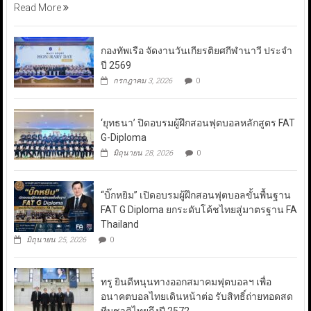
Read More
กองทัพเรือ จัดงานวันเกียรติยศกีฬานาวี ประจำ
ปี 2569
กรกฎาคม 3, 2026
0
‘ยุทธนา’ ปิดอบรมผู้ฝึกสอนฟุตบอลหลักสูตร FAT
G-Diploma
มิถุนายน 28, 2026
0
“บิ๊กหยิม” เปิดอบรมผู้ฝึกสอนฟุตบอลขั้นพื้นฐาน
FAT G Diploma ยกระดับโค้ชไทยสู่มาตรฐาน FA
Thailand
มิถุนายน 25, 2026
0
ทรู ยินดีหนุนทางออกสมาคมฟุตบอลฯ เพื่อ
อนาคตบอลไทยเดินหน้าต่อ รับสิทธิ์ถ่ายทอดสด