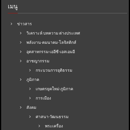
เมนู
ข่าวสาร
วิเคราะห์ บทความ ต่างประเทศ
พลังงาน-คมนาคม-โลจิสติกส์
อุตสาหกรรม-เออีซี-เอสเอมอี
อาชญากรรม
กระบวนการยุติธรรม
ภูมิภาค
เกษตรยุคใหม่-ภูมิภาค
การเมือง
สังคม
ศาสนา-วัฒนธรรม
พระเครื่อง