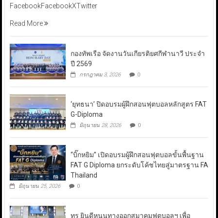
FacebookFacebookXTwitter
Read More
กองทัพเรือ จัดงานวันเกียรติยศกีฬานาวี ประจำ
ปี 2569
กรกฎาคม 3, 2026
0
‘ยุทธนา’ ปิดอบรมผู้ฝึกสอนฟุตบอลหลักสูตร FAT
G-Diploma
มิถุนายน 28, 2026
0
“บิ๊กหยิม” เปิดอบรมผู้ฝึกสอนฟุตบอลขั้นพื้นฐาน
FAT G Diploma ยกระดับโค้ชไทยสู่มาตรฐาน FA
Thailand
มิถุนายน 25, 2026
0
ทรู ยินดีหนุนทางออกสมาคมฟุตบอลฯ เพื่อ