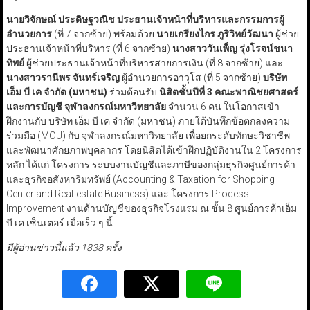
นายวิจักษณ์ ประดิษฐวณิช ประธานเจ้าหน้าที่บริหารและกรรมการผู้
อำนวยการ
(ที่ 7 จากซ้าย) พร้อมด้วย
นายเกรียงไกร ภูริวิทย์วัฒนา
ผู้ช่วย
ประธานเจ้าหน้าที่บริหาร (ที่ 6 จากซ้าย)
นางสาววันเพ็ญ รุ่งโรจน์ชนา
ทิพย์
ผู้ช่วยประธานเจ้าหน้าที่บริหารสายการเงิน (ที่ 8 จากซ้าย) และ
นางสาวรานีพร จันทร์เจริญ
ผู้อำนวยการอาวุโส (ที่ 5 จากซ้าย)
บริษัท
เอ็ม บี เค จำกัด (มหาชน)
ร่วมต้อนรับ
นิสิตชั้นปีที่ 3 คณะพาณิชยศาสตร์
และการบัญชี จุฬาลงกรณ์มหาวิทยาลัย
จำนวน 6 คน ในโอกาสเข้า
ฝึกงานกับ บริษัท เอ็ม บี เค จำกัด (มหาชน) ภายใต้บันทึกข้อตกลงความ
ร่วมมือ (MOU) กับ จุฬาลงกรณ์มหาวิทยาลัย เพื่อยกระดับทักษะวิชาชีพ
และพัฒนาศักยภาพบุคลากร โดยนิสิตได้เข้าฝึกปฏิบัติงานใน 2 โครงการ
หลัก ได้แก่ โครงการ ระบบงานบัญชีและภาษีของกลุ่มธุรกิจศูนย์การค้า
และธุรกิจอสังหาริมทรัพย์ (Accounting & Taxation for Shopping
Center and Real-estate Business) และ โครงการ Process
Improvement งานด้านบัญชีของธุรกิจโรงแรม ณ ชั้น 8 ศูนย์การค้าเอ็ม
บี เค เซ็นเตอร์ เมื่อเร็ว ๆ นี้
มีผู้อ่านข่าวนี้แล้ว 1838 ครั้ง