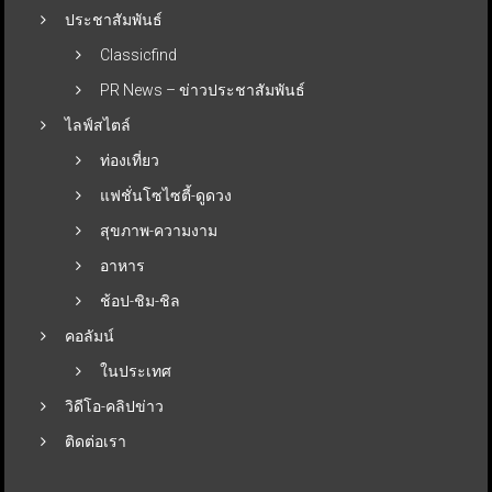
ประชาสัมพันธ์
Classicfind
PR News – ข่าวประชาสัมพันธ์
ไลฟ์สไตล์
ท่องเที่ยว
แฟชั่นโซไซตี้-ดูดวง
สุขภาพ-ความงาม
อาหาร
ช้อป-ชิม-ชิล
คอลัมน์
ในประเทศ
วิดีโอ-คลิปข่าว
ติดต่อเรา