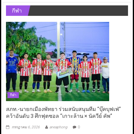
กีฬา
กีฬา
สภท.-นายกเมืองพัทยา ร่วมสนับสนุนทีม “บุ๊คบุฟเฟ่”
คว้าอันดับ 3 ศึกฟุตซอล “เกาะล้าน × นัควีย์ คัพ”
กรกฎาคม 6, 2026
aneaphong
0