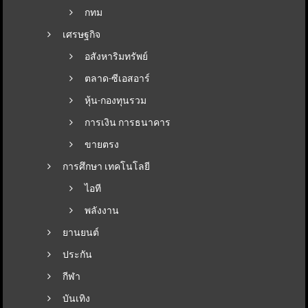
กทม
เศรษฐกิจ
อสังหาริมทรัพย์
ตลาด-ซีเอสอาร์
หุ้น-กองทุนรวม
การเงิน การธนาคาร
ขายตรง
การศึกษา เทคโนโลยี
ไอที
พลังงาน
ยานยนต์
ประกัน
กีฬา
บันเทิง