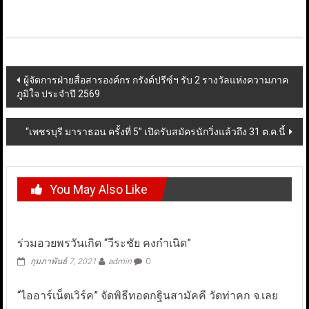
Post
ผู้จัดการฝ่ายสื่อสารองค์กร กรังด์ปรีซ์ฯ รับ 2 รางวัลแห่งความภาค
ภูมิใจ ประจำปี 2569
navigation
“เพชรบุรี มาราธอน ครั้งที่ 5” เปิดรับสมัครนักวิ่งแล้วถึง 31 ต.ค.นี้
You May Also Like
ร่วมอวยพรวันเกิด “วีระชัย คงกำเนิด”
กุมภาพันธ์ 7, 2021
admin
0
“ไออาร์เน็ตเวิร์ค” จัดพิธีทอดกฐินสามัคคี วัดท่าคก จ.เลย