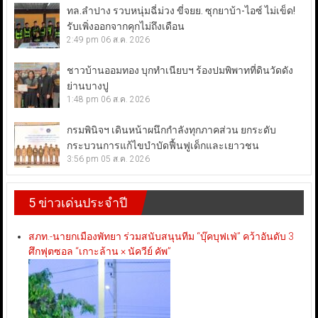
ทล.ลำปาง รวบหนุ่มฉี่ม่วง ขี่จยย. ซุกยาบ้า-ไอซ์ ไม่เข็ด!
รับเพิ่งออกจากคุกไม่ถึงเดือน
2:49 pm
06 ส.ค. 2026
ชาวบ้านออมทอง บุกทำเนียบฯ ร้องปมพิพาทที่ดินวัดดัง
ย่านบางปู
1:48 pm
06 ส.ค. 2026
กรมพินิจฯ เดินหน้าผนึกกำลังทุกภาคส่วน ยกระดับ
กระบวนการแก้ไขบำบัดฟื้นฟูเด็กและเยาวชน
3:56 pm
05 ส.ค. 2026
5 ข่าวเด่นประจำปี
สภท.-นายกเมืองพัทยา ร่วมสนับสนุนทีม “บุ๊คบุฟเฟ่” คว้าอันดับ 3
ศึกฟุตซอล “เกาะล้าน × นัควีย์ คัพ”