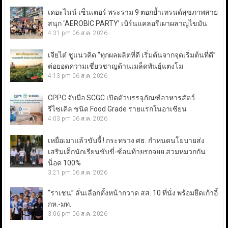
เดอะไนน์ เซ็นเตอร์ พระราม 9 ตอกย้ำเทรนด์สุขภาพสาย
สนุก ‘AEROBIC PARTY’ เบิร์นแคลอรีเผาผลาญไขมัน
4:31 pm
06 ส.ค. 2026
เจียไต๋ ชูแนวคิด “ทุกผลผลิตที่ดี เริ่มต้นจากจุดเริ่มต้นที่ดี”
ต่อยอดความเชี่ยวชาญด้านเมล็ดพันธุ์แตงโม
4:13 pm
06 ส.ค. 2026
CPPC จับมือ SCGC เปิดตัวบรรจุภัณฑ์อาหารสัตว์
รีไซเคิล ชนิด Food Grade รายแรกในอาเซียน
4:03 pm
06 ส.ค. 2026
เหยื่อเมาแล้วขับจี้ ! กระทรวง ศธ. กำหนดนโยบายส่ง
เสริมเด็กนักเรียนขับขี่-ซ้อนท้ายรถจยย.สวมหมวกกัน
น็อค 100%
3:21 pm
06 ส.ค. 2026
“ราเชน” ลั่นเลือกตั้งหน้ากวาด สส. 10 ที่นั่ง พร้อมยึดเก้าอี้
กห.-มท.
3:06 pm
06 ส.ค. 2026