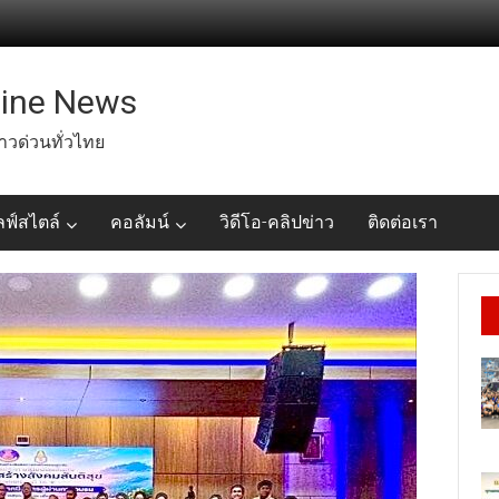
line News
่าวด่วนทั่วไทย
ลฟ์สไตล์
คอลัมน์
วิดีโอ-คลิปข่าว
ติดต่อเรา