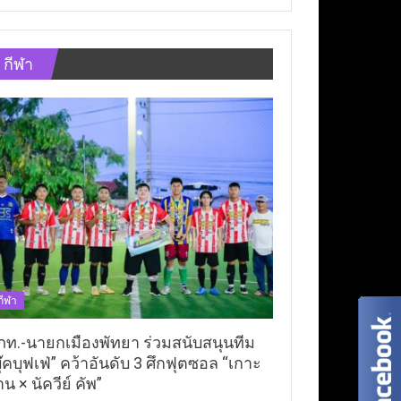
กีฬา
กีฬา
ภท.-นายกเมืองพัทยา ร่วมสนับสนุนทีม
ุ๊คบุฟเฟ่” คว้าอันดับ 3 ศึกฟุตซอล “เกาะ
าน × นัควีย์ คัพ”