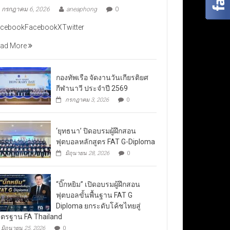
กรกฎาคม 6, 2026
aneaphong
0
cebookFacebookXTwitter
ad More
กองทัพเรือ จัดงานวันเกียรติยศ
กีฬานาวี ประจำปี 2569
กรกฎาคม 3, 2026
0
‘ยุทธนา’ ปิดอบรมผู้ฝึกสอน
ฟุตบอลหลักสูตร FAT G-Diploma
มิถุนายน 28, 2026
0
“บิ๊กหยิม” เปิดอบรมผู้ฝึกสอน
ฟุตบอลขั้นพื้นฐาน FAT G
Diploma ยกระดับโค้ชไทยสู่
ตรฐาน FA Thailand
มิถุนายน 25, 2026
0