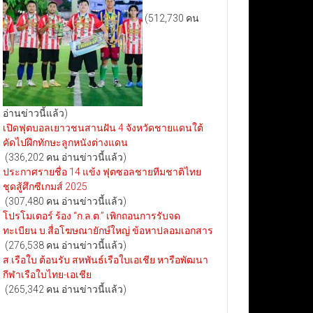
(512,730 คน
อ่านข่าวนี้แล้ว)
เปิดฟุตบอลเยาวชนสานฝัน 4 จังหวัดชายแดนใต้
คัดไปฝึกทักษะลูกหนังต่างแดน
(336,202 คน อ่านข่าวนี้แล้ว)
ประกาศรายชื่อ 14 แข้ง ฟุตซอลชายทีมชาติไทย
ชุดสู้ศึกซีเกมส์ 2025
(307,480 คน อ่านข่าวนี้แล้ว)
โปรโมเตอร์ ร้อง “ก.ล.ต.” เพิกถอนการรับจด
ทะเบียน บ.สื่อโฆษณายักษ์ใหญ่ ข้อหาปลอมเอกสาร
(276,538 คน อ่านข่าวนี้แล้ว)
ส.เรือใบ ต้อนรับ สหพันธ์เรือใบเอเชีย หารือพัฒนา
กีฬาเรือใบไทย-เอเชีย
(265,342 คน อ่านข่าวนี้แล้ว)