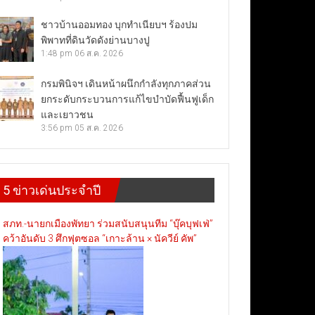
ชาวบ้านออมทอง บุกทำเนียบฯ ร้องปม
พิพาทที่ดินวัดดังย่านบางปู
1:48 pm
06 ส.ค. 2026
กรมพินิจฯ เดินหน้าผนึกกำลังทุกภาคส่วน
ยกระดับกระบวนการแก้ไขบำบัดฟื้นฟูเด็ก
และเยาวชน
3:56 pm
05 ส.ค. 2026
5 ข่าวเด่นประจำปี
สภท.-นายกเมืองพัทยา ร่วมสนับสนุนทีม “บุ๊คบุฟเฟ่”
คว้าอันดับ 3 ศึกฟุตซอล “เกาะล้าน × นัควีย์ คัพ”