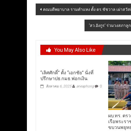
Post
คณบดีพยาบาล รามคำแหง ตั้ง ดร.ชัชวาล เผ่าสวัสด
navigation
‘สว.อังกูร’ ร่วมวงสภาลู
You May Also Like
“เลิศศักดิ์” ตั้ง “เอกชัย” นั่งที่
ปรึกษาปธ.กมธ.ฟอกเงิน
สิงหาคม 6, 2025
aneaphong
0
ผบ.ทร. ตรว
เรือพระราช
ขบวนพยุห