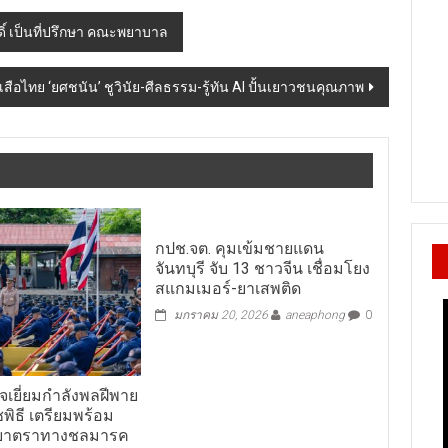
ิ์ เป็นที่ปรึกษา คณะพยาบาล
กเสือไทย ‘ยศชนัน’ ชูวินัย-ศีลธรรม-รู้ทัน AI ปั้นเยาวชนคุณภาพ
กปช.จต. คุมเข้มชายแดน
จันทบุรี จับ 13 ชาวจีน เชื่อมโยง
สแกมเมอร์-ยาเสพติด
มกราคม 20, 2026
aneaphong
0
จเยี่ยมกำลังพลฝีพาย
พิธี เตรียมพร้อม
ยาตราทางชลมารค