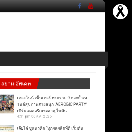
สยาม อัพเดท
เดอะไนน์ เซ็นเตอร์ พระราม 9 ตอกย้ำเท
รนด์สุขภาพสายสนุก ‘AEROBIC PARTY’
เบิร์นแคลอรีเผาผลาญไขมัน
4:31 pm
06 ส.ค. 2026
เจียไต๋ ชูแนวคิด “ทุกผลผลิตที่ดี เริ่มต้น