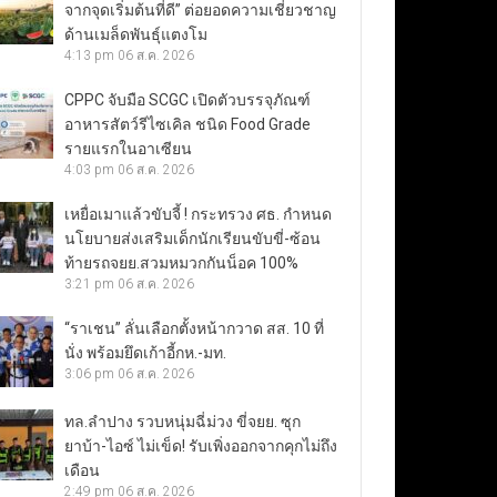
จากจุดเริ่มต้นที่ดี” ต่อยอดความเชี่ยวชาญ
ด้านเมล็ดพันธุ์แตงโม
4:13 pm
06 ส.ค. 2026
CPPC จับมือ SCGC เปิดตัวบรรจุภัณฑ์
อาหารสัตว์รีไซเคิล ชนิด Food Grade
รายแรกในอาเซียน
4:03 pm
06 ส.ค. 2026
เหยื่อเมาแล้วขับจี้ ! กระทรวง ศธ. กำหนด
นโยบายส่งเสริมเด็กนักเรียนขับขี่-ซ้อน
ท้ายรถจยย.สวมหมวกกันน็อค 100%
3:21 pm
06 ส.ค. 2026
“ราเชน” ลั่นเลือกตั้งหน้ากวาด สส. 10 ที่
นั่ง พร้อมยึดเก้าอี้กห.-มท.
3:06 pm
06 ส.ค. 2026
ทล.ลำปาง รวบหนุ่มฉี่ม่วง ขี่จยย. ซุก
ยาบ้า-ไอซ์ ไม่เข็ด! รับเพิ่งออกจากคุกไม่ถึง
เดือน
2:49 pm
06 ส.ค. 2026