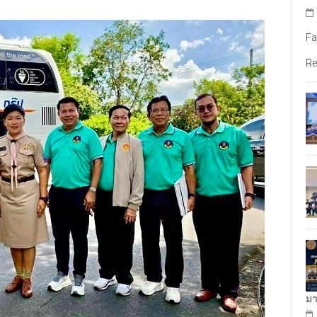
Fa
Re
มา