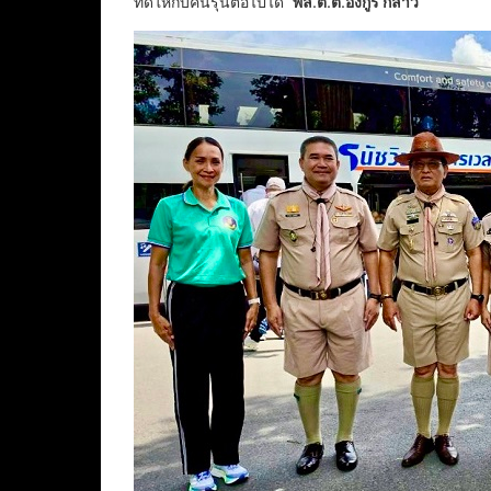
ที่ดีให้กับคนรุ่นต่อไปได้”
พล.ต.ต.อังกูร กล่าว