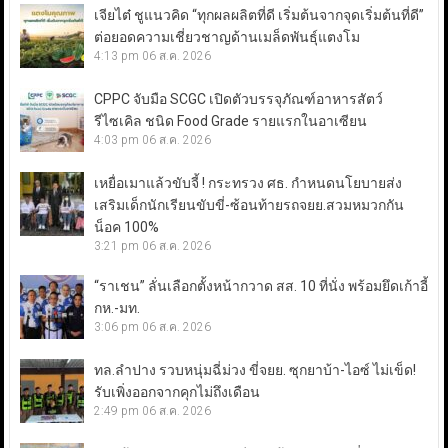
เจียไต๋ ชูแนวคิด “ทุกผลผลิตที่ดี เริ่มต้นจากจุดเริ่มต้นที่ดี”
ต่อยอดความเชี่ยวชาญด้านเมล็ดพันธุ์แตงโม
4:13 pm
06 ส.ค. 2026
CPPC จับมือ SCGC เปิดตัวบรรจุภัณฑ์อาหารสัตว์
รีไซเคิล ชนิด Food Grade รายแรกในอาเซียน
4:03 pm
06 ส.ค. 2026
เหยื่อเมาแล้วขับจี้ ! กระทรวง ศธ. กำหนดนโยบายส่ง
เสริมเด็กนักเรียนขับขี่-ซ้อนท้ายรถจยย.สวมหมวกกัน
น็อค 100%
3:21 pm
06 ส.ค. 2026
“ราเชน” ลั่นเลือกตั้งหน้ากวาด สส. 10 ที่นั่ง พร้อมยึดเก้าอี้
กห.-มท.
3:06 pm
06 ส.ค. 2026
ทล.ลำปาง รวบหนุ่มฉี่ม่วง ขี่จยย. ซุกยาบ้า-ไอซ์ ไม่เข็ด!
รับเพิ่งออกจากคุกไม่ถึงเดือน
2:49 pm
06 ส.ค. 2026