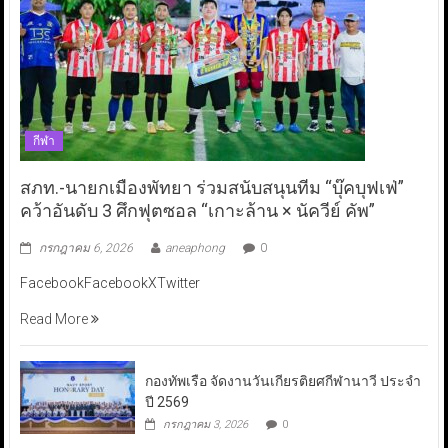
กีฬา
สภท.-นายกเมืองพัทยา ร่วมสนับสนุนทีม “บุ๊คบุฟเฟ่”
คว้าอันดับ 3 ศึกฟุตซอล “เกาะล้าน × นัควีย์ คัพ”
กรกฎาคม 6, 2026
aneaphong
0
FacebookFacebookXTwitter
Read More
กองทัพเรือ จัดงานวันเกียรติยศกีฬานาวี ประจำ
ปี 2569
กรกฎาคม 3, 2026
0