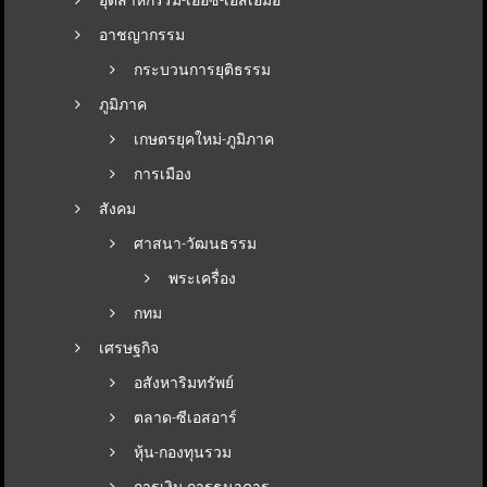
อุตสาหกรรม-เออีซี-เอสเอมอี
อาชญากรรม
กระบวนการยุติธรรม
ภูมิภาค
เกษตรยุคใหม่-ภูมิภาค
การเมือง
สังคม
ศาสนา-วัฒนธรรม
พระเครื่อง
กทม
เศรษฐกิจ
อสังหาริมทรัพย์
ตลาด-ซีเอสอาร์
หุ้น-กองทุนรวม