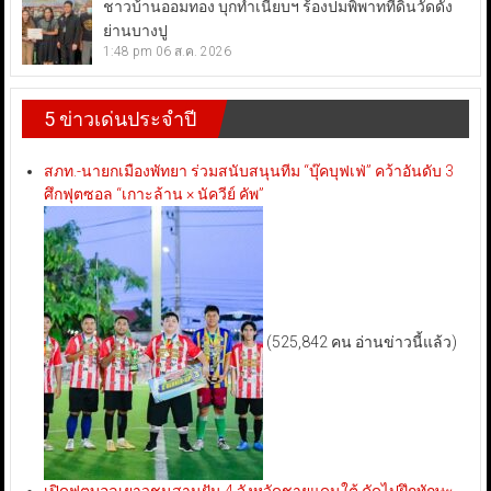
ชาวบ้านออมทอง บุกทำเนียบฯ ร้องปมพิพาทที่ดินวัดดัง
ย่านบางปู
1:48 pm
06 ส.ค. 2026
5 ข่าวเด่นประจำปี
สภท.-นายกเมืองพัทยา ร่วมสนับสนุนทีม “บุ๊คบุฟเฟ่” คว้าอันดับ 3
ศึกฟุตซอล “เกาะล้าน × นัควีย์ คัพ”
(525,842 คน อ่านข่าวนี้แล้ว)
เปิดฟุตบอลเยาวชนสานฝัน 4 จังหวัดชายแดนใต้ คัดไปฝึกทักษะ