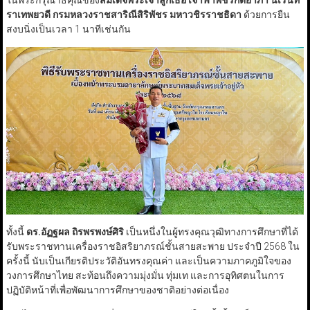
ในพระกรุณาธิคุณของ
สมเด็จพระเจ้าลูกเธอ เจ้าฟ้าพัชรกิติยาภา นเรนทิ
ราเทพยวดี กรมหลวงราชสาริณีสิริพัชร มหาวชิรราชธิดา
ด้วยการยืน
สงบนิ่งเป็นเวลา 1 นาทีเช่นกัน
ทั้งนี้
ดร.อัฏฐผล ถิรพรพงษ์ศิริ
เป็นหนึ่งในผู้ทรงคุณวุฒิทางการศึกษาที่ได้
รับพระราชทานเครื่องราชอิสริยาภรณ์ชั้นสายสะพาย ประจำปี 2568 ใน
ครั้งนี้ นับเป็นเกียรติประวัติอันทรงคุณค่า และเป็นความภาคภูมิใจของ
วงการศึกษาไทย สะท้อนถึงความมุ่งมั่น ทุ่มเท และการอุทิศตนในการ
ปฏิบัติหน้าที่เพื่อพัฒนาการศึกษาของชาติอย่างต่อเนื่อง