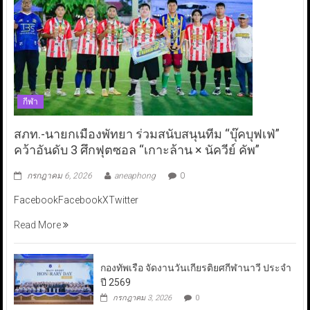
กีฬา
สภท.-นายกเมืองพัทยา ร่วมสนับสนุนทีม “บุ๊คบุฟเฟ่”
คว้าอันดับ 3 ศึกฟุตซอล “เกาะล้าน × นัควีย์ คัพ”
กรกฎาคม 6, 2026
aneaphong
0
FacebookFacebookXTwitter
Read More
กองทัพเรือ จัดงานวันเกียรติยศกีฬานาวี ประจำ
ปี 2569
กรกฎาคม 3, 2026
0