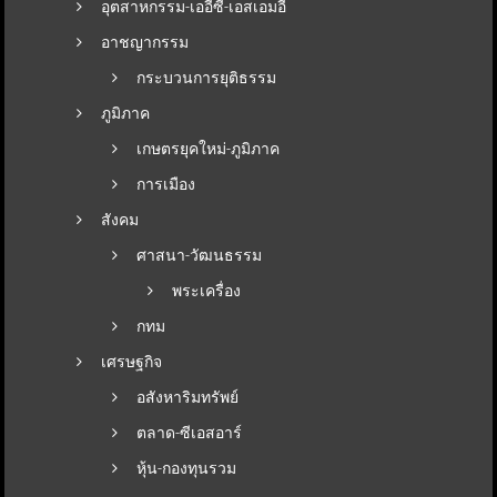
อุตสาหกรรม-เออีซี-เอสเอมอี
อาชญากรรม
กระบวนการยุติธรรม
ภูมิภาค
เกษตรยุคใหม่-ภูมิภาค
การเมือง
สังคม
ศาสนา-วัฒนธรรม
พระเครื่อง
กทม
เศรษฐกิจ
อสังหาริมทรัพย์
ตลาด-ซีเอสอาร์
หุ้น-กองทุนรวม