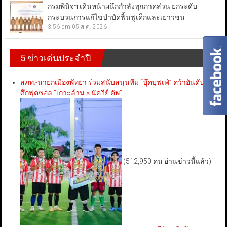
กรมพินิจฯ เดินหน้าผนึกกำลังทุกภาคส่วน ยกระดับ
กระบวนการแก้ไขบำบัดฟื้นฟูเด็กและเยาวชน
3:56 pm
05 ส.ค. 2026
5 ข่าวเด่นประจำปี
สภท.-นายกเมืองพัทยา ร่วมสนับสนุนทีม “บุ๊คบุฟเฟ่” คว้าอันดับ 3
ศึกฟุตซอล “เกาะล้าน × นัควีย์ คัพ”
(512,950 คน อ่านข่าวนี้แล้ว)