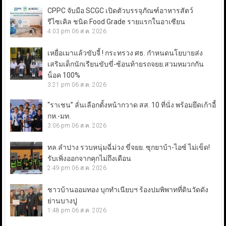
CPPC จับมือ SCGC เปิดตัวบรรจุภัณฑ์อาหารสัตว์
รีไซเคิล ชนิด Food Grade รายแรกในอาเซียน
4:03 pm
06 ส.ค. 2026
เหยื่อเมาแล้วขับจี้ ! กระทรวง ศธ. กำหนดนโยบายส่ง
เสริมเด็กนักเรียนขับขี่-ซ้อนท้ายรถจยย.สวมหมวกกัน
น็อค 100%
3:21 pm
06 ส.ค. 2026
“ราเชน” ลั่นเลือกตั้งหน้ากวาด สส. 10 ที่นั่ง พร้อมยึดเก้าอี้
กห.-มท.
3:06 pm
06 ส.ค. 2026
ทล.ลำปาง รวบหนุ่มฉี่ม่วง ขี่จยย. ซุกยาบ้า-ไอซ์ ไม่เข็ด!
รับเพิ่งออกจากคุกไม่ถึงเดือน
2:49 pm
06 ส.ค. 2026
ชาวบ้านออมทอง บุกทำเนียบฯ ร้องปมพิพาทที่ดินวัดดัง
ย่านบางปู
1:48 pm
06 ส.ค. 2026