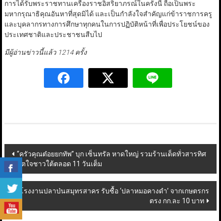
การได้รับพระราชทานเครื่องราชอิสริยาภรณ์ในครั้งนี้ ถือเป็นพระ
มหากรุณาธิคุณอันหาที่สุดมิได้ และเป็นกำลังใจสำคัญแก่ข้าราชการครู
และบุคลากรทางการศึกษาทุกคนในการปฏิบัติหน้าที่เพื่อประโยชน์ของ
ประเทศชาติและประชาชนสืบไป
มีผู้อ่านข่าวนี้แล้ว 1214 ครั้ง
Post
“ครัวคุณต๋อยยกทัพ” บุก เซ็นทรัล หาดใหญ่ รวมร้านเด็ดทั่วสารทิศ
พิชิตใจชาวใต้ตลอด 11 วันเต็ม
navigation
โรงงานปลาป่นสมุทรสาคร รับซื้อ ‘ปลาหมอคางดำ’ จากเกษตรกร
ตรง กก.ละ 10 บาท