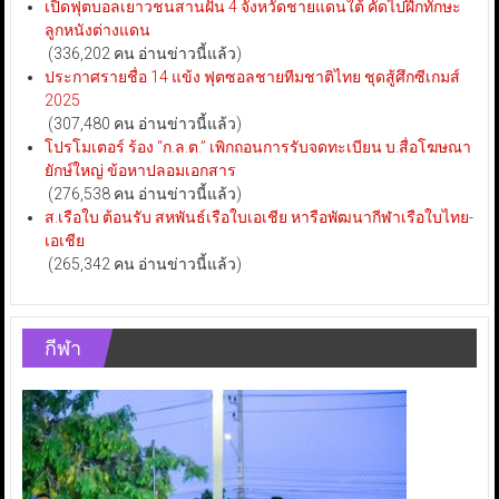
เปิดฟุตบอลเยาวชนสานฝัน 4 จังหวัดชายแดนใต้ คัดไปฝึกทักษะ
ลูกหนังต่างแดน
(336,202 คน อ่านข่าวนี้แล้ว)
ประกาศรายชื่อ 14 แข้ง ฟุตซอลชายทีมชาติไทย ชุดสู้ศึกซีเกมส์
2025
(307,480 คน อ่านข่าวนี้แล้ว)
โปรโมเตอร์ ร้อง “ก.ล.ต.” เพิกถอนการรับจดทะเบียน บ.สื่อโฆษณา
ยักษ์ใหญ่ ข้อหาปลอมเอกสาร
(276,538 คน อ่านข่าวนี้แล้ว)
ส.เรือใบ ต้อนรับ สหพันธ์เรือใบเอเชีย หารือพัฒนากีฬาเรือใบไทย-
เอเชีย
(265,342 คน อ่านข่าวนี้แล้ว)
กีฬา