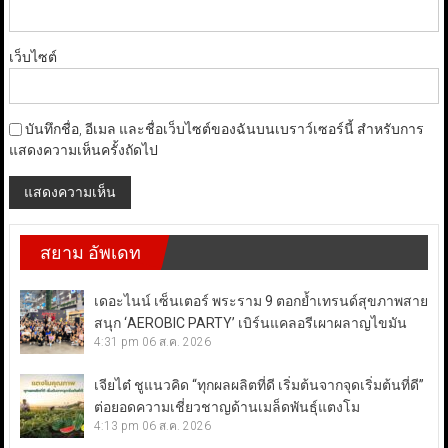
เว็บไซต์
บันทึกชื่อ, อีเมล และชื่อเว็บไซต์ของฉันบนเบราว์เซอร์นี้ สำหรับการ
แสดงความเห็นครั้งถัดไป
สยาม อัพเดท
เดอะไนน์ เซ็นเตอร์ พระราม 9 ตอกย้ำเทรนด์สุขภาพสาย
สนุก ‘AEROBIC PARTY’ เบิร์นแคลอรีเผาผลาญไขมัน
4:31 pm
06 ส.ค. 2026
เจียไต๋ ชูแนวคิด “ทุกผลผลิตที่ดี เริ่มต้นจากจุดเริ่มต้นที่ดี”
ต่อยอดความเชี่ยวชาญด้านเมล็ดพันธุ์แตงโม
4:13 pm
06 ส.ค. 2026