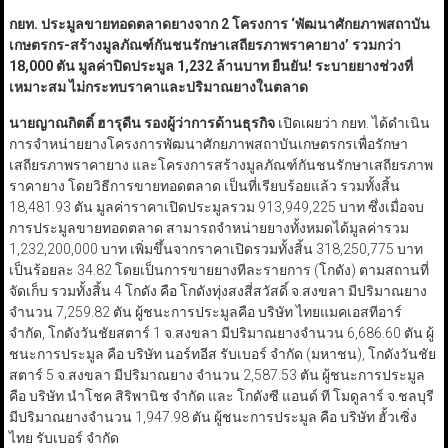
กยท. ประมูลขายทอดตลาดยางจาก 2 โครงการ
‘
พัฒนาศักยภาพสถาบัน
เกษตรกร-สร้างมูลภัณฑ์กันชนรักษาเสถียรภาพราคายาง
’
รวมกว่า
18
,
000
ตัน มูลค่าปิดประมูล 1
,
232
ล้านบาท ยืนยัน! ระบายยางช่วงที่
เหมาะสม ไม่กระทบราคาและปริมาณยางในตลาด
นายญาณกิตติ์ ฮารุดีน รองผู้ว่าการด้านธุรกิจ
เปิดเผยว่า กยท. ได้ดำเนิน
การจำหน่ายยางโครงการพัฒนาศักยภาพสถาบันเกษตรกรเพื่อรักษา
เสถียรภาพราคายาง และโครงการสร้างมูลภัณฑ์กันชนรักษาเสถียรภาพ
ราคายาง โดยวิธีการขายทอดตลาด เป็นที่เรียบร้อยแล้ว รวมทั้งสิ้น
18,481.93 ตัน มูลค่าราคาเปิดประมูลรวม 913,949,225 บาท ซึ่งเมื่อจบ
การประมูลขายทอดตลาด สามารถจำหน่ายยางทั้งหมดได้มูลค่ารวม
1,232,200,000 บาท เพิ่มขึ้นจากราคาเปิดรวมทั้งสิ้น 318,250,775 บาท
เป็นร้อยละ 34.82 โดยเป็นการขายยางทีละรายการ (โกดัง) ตามสถานที่
จัดเก็บ รวมทั้งสิ้น 4 โกดัง คือ โกดังทุ่งสงสี่สวัสดิ์ จ.สงขลา มีปริมาณยาง
จำนวน 7,259.82 ตัน ผู้ชนะการประมูลคือ บริษัท ไทยแมคเอสทีอาร์
จำกัด, โกดังวันชัยสตาร์ 1 จ.สงขลา มีปริมาณยางจำนวน 6,686.60 ตัน ผู้
ชนะการประมูล คือ บริษัท นอร์ทอีส รับเบอร์ จำกัด (มหาชน), โกดังวันชัย
สตาร์ 5 จ.สงขลา มีปริมาณยาง จำนวน 2,587.53 ตัน ผู้ชนะการประมูล
คือ บริษัท นำโชค สิริพานิช จำกัด และ โกดังซี แอนด์ ที โมดูลาร์ จ.ชลบุรี
มีปริมาณยางจำนวน 1,947.98 ตัน ผู้ชนะการประมูล คือ บริษัท ฮั้วเซิ่ง
ไทย รับเบอร์ จำกัด