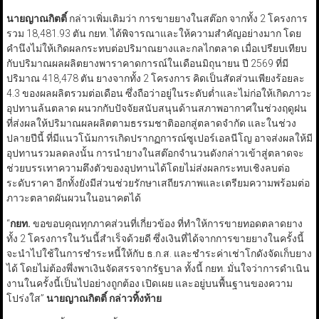
นายญาณกิตติ์
กล่าวเพิ่มเติมว่า การขายยางในสต๊อก จากทั้ง 2 โครงการ
รวม 18,481.93 ตัน กยท. ได้พิจารณาและให้ความสำคัญอย่างมาก โดย
คำนึงไม่ให้เกิดผลกระทบต่อปริมาณยางและกลไกตลาด เมื่อเปรียบเทียบ
กับปริมาณผลผลิตยางพาราคาดการณ์ในเดือนมิถุนายน ปี 2569 ที่มี
ปริมาณ 418,478 ตัน ยางจากทั้ง 2 โครงการ คิดเป็นสัดส่วนเพียงร้อยละ
4.3 ของผลผลิตรวมต่อเดือน ซึ่งถือว่าอยู่ในระดับต่ำและไม่ก่อให้เกิดภาวะ
อุปทานล้นตลาด ผนวกกับปัจจัยสนับสนุนด้านสภาพอากาศในช่วงฤดูฝน
ที่ส่งผลให้ปริมาณผลผลิตตามธรรมชาติออกสู่ตลาดจำกัด และในช่วง
ปลายปีนี้ ที่มีแนวโน้มการเกิดปรากฏการณ์ซูเปอร์เอลนีโญ อาจส่งผลให้มี
อุปทานรวมลดลงนั้น การนำยางในสต๊อกจำนวนดังกล่าวเข้าสู่ตลาดจะ
ช่วยบรรเทาความตึงตัวของอุปทานได้โดยไม่ส่งผลกระทบเชิงลบต่อ
ระดับราคา อีกทั้งยังมีส่วนช่วยรักษาเสถียรภาพและเตรียมความพร้อมต่อ
ภาวะตลาดผันผวนในอนาคตได้
“
กยท.
ขอขอบคุณทุกภาคส่วนที่เกี่ยวข้อง ที่ทำให้การขายทอดตลาดยาง
ทั้ง 2 โครงการในวันนี้สำเร็จด้วยดี ซึ่งเงินที่ได้จากการขายยางในครั้งนี้
จะนำไปใช้ในการชำระหนี้ให้กับ ธ.ก.ส. และชำระค่าเช่าโกดังจัดเก็บยาง
ได้ โดยไม่ต้องพึ่งพาเงินจัดสรรจากรัฐบาล ทั้งนี้ กยท. มั่นใจว่าการดำเนิน
งานในครั้งนี้เป็นไปอย่างถูกต้อง เปิดเผย และอยู่บนพื้นฐานของความ
โปร่งใส”
นายญาณกิตติ์ กล่าวทิ้งท้าย