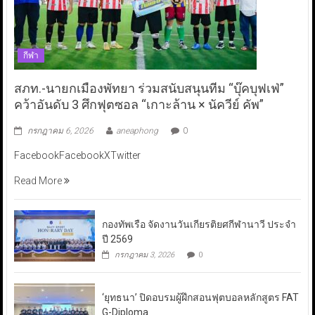
กีฬา
สภท.-นายกเมืองพัทยา ร่วมสนับสนุนทีม “บุ๊คบุฟเฟ่”
คว้าอันดับ 3 ศึกฟุตซอล “เกาะล้าน × นัควีย์ คัพ”
กรกฎาคม 6, 2026
aneaphong
0
FacebookFacebookXTwitter
Read More
กองทัพเรือ จัดงานวันเกียรติยศกีฬานาวี ประจำ
ปี 2569
กรกฎาคม 3, 2026
0
‘ยุทธนา’ ปิดอบรมผู้ฝึกสอนฟุตบอลหลักสูตร FAT
G-Diploma