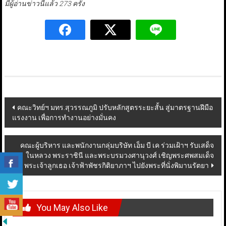
มีผู้อ่านข่าวนี้แล้ว 273 ครั้ง
Post
คณะวิทย์ฯ มทร.สุวรรณภูมิ ปรับหลักสูตรระยะสั้น สู่มาตรฐานฝีมือ
แรงงาน เพื่อการทำงานอย่างมั่นคง
navigation
คณะผู้บริหาร และพนักงานกลุ่มบริษัท เอ็ม บี เค ร่วมเฝ้าฯ รับเสด็จ
ในหลวง พระราชินี และพระบรมวงศานุวงศ์ เชิญพระศพสมเด็จ
พระเจ้าลูกเธอ เจ้าฟ้าพัชรกิติยาภาฯ ไปยังพระที่นั่งพิมานรัตยา
You May Also Like