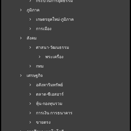
กระบวนการยุติธรรม
ภูมิภาค
เกษตรยุคใหม่-ภูมิภาค
การเมือง
สังคม
ศาสนา-วัฒนธรรม
พระเครื่อง
กทม
เศรษฐกิจ
อสังหาริมทรัพย์
ตลาด-ซีเอสอาร์
หุ้น-กองทุนรวม
การเงิน การธนาคาร
ขายตรง