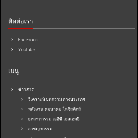
ติดต่อเรา
Facebook
Youtube
เมนู
ข่าวสาร
วิเคราะห์ บทความ ต่างประเทศ
พลังงาน-คมนาคม-โลจิสติกส์
อุตสาหกรรม-เออีซี-เอสเอมอี
อาชญากรรม