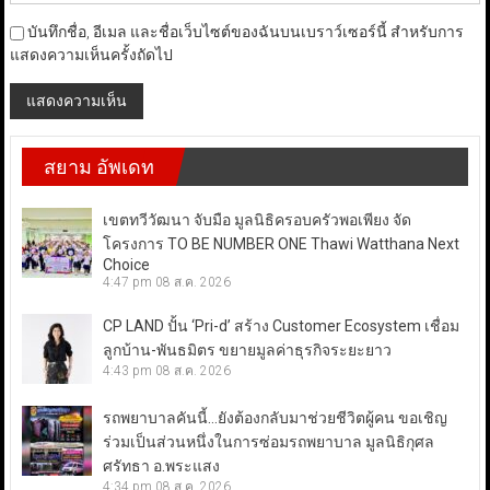
บันทึกชื่อ, อีเมล และชื่อเว็บไซต์ของฉันบนเบราว์เซอร์นี้ สำหรับการ
แสดงความเห็นครั้งถัดไป
สยาม อัพเดท
เขตทวีวัฒนา จับมือ มูลนิธิครอบครัวพอเพียง จัด
โครงการ TO BE NUMBER ONE Thawi Watthana Next
Choice
4:47 pm
08 ส.ค. 2026
CP LAND ปั้น ‘Pri-d’ สร้าง Customer Ecosystem เชื่อม
ลูกบ้าน-พันธมิตร ขยายมูลค่าธุรกิจระยะยาว
4:43 pm
08 ส.ค. 2026
รถพยาบาลคันนี้…ยังต้องกลับมาช่วยชีวิตผู้คน ขอเชิญ
ร่วมเป็นส่วนหนึ่งในการซ่อมรถพยาบาล มูลนิธิกุศล
ศรัทธา อ.พระแสง
4:34 pm
08 ส.ค. 2026