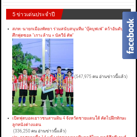
5 ข่าวเด่นประจำปี
สภท.-นายกเมืองพัทยา ร่วมสนับสนุนทีม “บุ๊คบุฟเฟ่” คว้าอันดับ 3
ศึกฟุตซอล “เกาะล้าน × นัควีย์ คัพ”
(547,975 คน อ่านข่าวนี้แล้ว)
เปิดฟุตบอลเยาวชนสานฝัน 4 จังหวัดชายแดนใต้ คัดไปฝึกทักษะ
ลูกหนังต่างแดน
(336,250 คน อ่านข่าวนี้แล้ว)