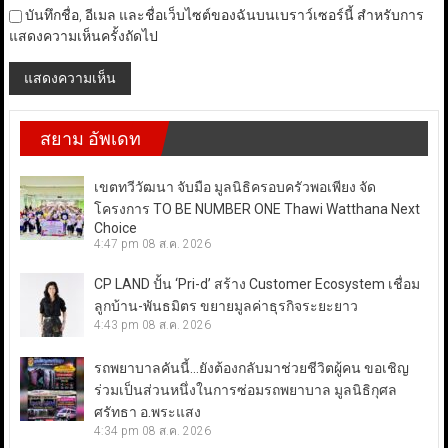
บันทึกชื่อ, อีเมล และชื่อเว็บไซต์ของฉันบนเบราว์เซอร์นี้ สำหรับการ
แสดงความเห็นครั้งถัดไป
สยาม อัพเดท
เขตทวีวัฒนา จับมือ มูลนิธิครอบครัวพอเพียง จัด
โครงการ TO BE NUMBER ONE Thawi Watthana Next
Choice
4:47 pm
08 ส.ค. 2026
CP LAND ปั้น ‘Pri-d’ สร้าง Customer Ecosystem เชื่อม
ลูกบ้าน-พันธมิตร ขยายมูลค่าธุรกิจระยะยาว
4:43 pm
08 ส.ค. 2026
รถพยาบาลคันนี้…ยังต้องกลับมาช่วยชีวิตผู้คน ขอเชิญ
ร่วมเป็นส่วนหนึ่งในการซ่อมรถพยาบาล มูลนิธิกุศล
ศรัทธา อ.พระแสง
4:34 pm
08 ส.ค. 2026