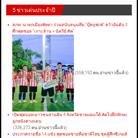
5 ข่าวเด่นประจำปี
สภท.-นายกเมืองพัทยา ร่วมสนับสนุนทีม “บุ๊คบุฟเฟ่” คว้าอันดับ 3
ศึกฟุตซอล “เกาะล้าน × นัควีย์ คัพ”
(558,192 คน อ่านข่าวนี้แล้ว)
เปิดฟุตบอลเยาวชนสานฝัน 4 จังหวัดชายแดนใต้ คัดไปฝึกทักษะ
ลูกหนังต่างแดน
(336,272 คน อ่านข่าวนี้แล้ว)
ประกาศรายชื่อ 14 แข้ง ฟุตซอลชายทีมชาติไทย ชุดสู้ศึกซีเกมส์