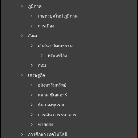
ภูมิภาค
เกษตรยุคใหม่-ภูมิภาค
การเมือง
สังคม
ศาสนา-วัฒนธรรม
พระเครื่อง
กทม
เศรษฐกิจ
อสังหาริมทรัพย์
ตลาด-ซีเอสอาร์
หุ้น-กองทุนรวม
การเงิน การธนาคาร
ขายตรง
การศึกษา เทคโนโลยี