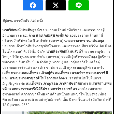
มีผู้อ่านข่าวนี้แล้ว 248 ครั้ง
นายวิจักษณ์ ประดิษฐวณิช
ประธานเจ้าหน้าที่บริหารและกรรมการผู้
อำนวยการ พร้อมด้วย
นายเกษมสุข จงมั่นคง
รองประธานเจ้าหน้าที่
บริหาร 2 บริษัท เอ็ม บี เค จำกัด (มหาชน)
นางสาวอาทร วนาสันตกุล
ประธานเจ้าหน้าที่บริหารธุรกิจโรงแรมและการท่องเที่ยว บริษัท เอ็ม บี เค
โฮเต็ล แอนด์ ทัวร์ริซึ่ม จำกัด
นายพีระพัฒน์ เมฆสิงห์วี
กรรมการผู้จัดการ
ใหญ่ บริษัท ทุนธนชาต จำกัด (มหาชน) รวมถึงผู้บริหารระดับสูง ผู้บริหาร
พนักงาน บริษัท เอ็ม บี เค จำกัด (มหาชน) และกลุ่มธุรกิจในเครือ ผู้
ประกอบการร้านค้า และประชาชน ร่วมเฝ้าทูลละอองธุลีพระบาทรับ
เสด็จ
พระบาทสมเด็จพระเจ้าอยู่หัว สมเด็จพระนางเจ้าฯ พระบรมราชินี
และ
พระบรมวงศานุวงศ์
ในโอกาสเสด็จพระราชดำเนินไปในการ
อัญเชิญพระศพ
สมเด็จพระเจ้าลูกเธอ เจ้าฟ้าพัชรกิติยาภา นเรนทิราเทพย
วดี กรมหลวงราชสาริณีสิริพัชร มหาวัชรราชธิดา
จากโรงพยาบาล
จุฬาลงกรณ์ สภากาชาดไทย ผ่านด้านหน้าถนนพญาไท ไปยังพระที่นั่ง
พิมานรัตยา ณ ลานด้านหน้าศูนย์การค้าเอ็ม บี เค เซ็นเตอร์ เมื่อวันเสาร์ที่
13 มิถุนายน 2569