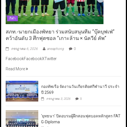
กีฬา
สภท.-นายกเมืองพัทยา ร่วมสนับสนุนทีม “บุ๊คบุฟเฟ่”
คว้าอันดับ 3 ศึกฟุตซอล “เกาะล้าน × นัควีย์ คัพ”
กรกฎาคม 6, 2026
aneaphong
0
FacebookFacebookXTwitter
Read More
กองทัพเรือ จัดงานวันเกียรติยศกีฬานาวี ประจำ
ปี 2569
กรกฎาคม 3, 2026
0
‘ยุทธนา’ ปิดอบรมผู้ฝึกสอนฟุตบอลหลักสูตร FAT
G-Diploma