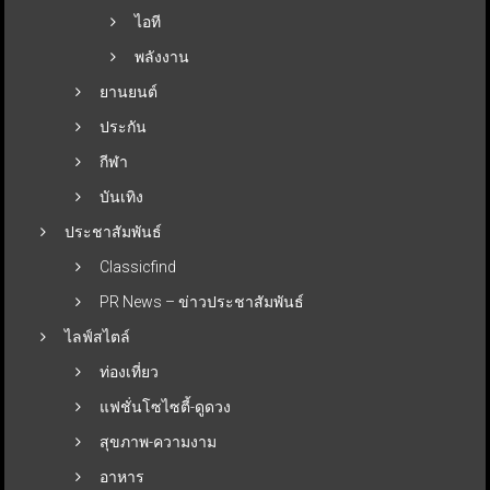
ไอที
พลังงาน
ยานยนต์
ประกัน
กีฬา
บันเทิง
ประชาสัมพันธ์
Classicfind
PR News – ข่าวประชาสัมพันธ์
ไลฟ์สไตล์
ท่องเที่ยว
แฟชั่นโซไซตี้-ดูดวง
สุขภาพ-ความงาม
อาหาร