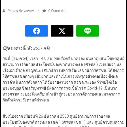
Posted By: admin
0 Comment
มีผู้อ่านข่าวนี้แล้ว 2651 ครั้ง
วันนี้ (4 ม.ค.64) เวลา 14.00 น. พลเรือตรี ปกครอง มนธาตุผลิน โฆษกศูนย์
อำนวยการรักษาผลประโยชน์ของชาติทางทะเล (ศรชล.) เปิดเผยว่า พล
เรือเอก ธีรกุล กาญจนะ เสนาธิการทหารเรือ/เลขาธิการศรชล. ได้สั่งการ
ให้ศรชล.เขตต่างๆ เข้มงวดและดำเนินการเชิงรุกอย่างต่อเนื่อง ซึ่งผล
การดำเนินการดังกล่าว ได้รับรายงานจาก ศรชล.ระยอง ว่าพบไต๋เรือ
ประมงบุญเชิดเจริญทรัพย์ มีผลการตรวจเชื้อไวรัส Covid-19 เป็นบวก
ทางศรชล.ระยองจึงเตรียมนำเข้าสู่กระบวนการคัดกรองและมาตรการ
กักตัวเฝ้าระวังตามที่กำหนด
สืบเนื่องจาก เมื่อวันที่ 26 ธันวาคม 2563 ศูนย์อำนวยการรักษาผล
ประโยชน์ของชาติทางทะเล เขต 1 (ศรชล.เขต 1) และ ศูนย์ควบคุมความ