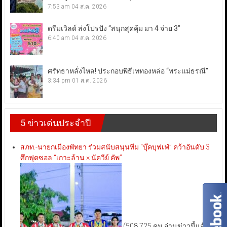
7:53 am
04 ส.ค. 2026
ดรีมเวิลด์ ส่งโปรปัง “สนุกสุดคุ้ม มา 4 จ่าย 3”
6:40 am
04 ส.ค. 2026
ศรัทธาหลั่งไหล! ประกอบพิธีเททองหล่อ “พระแม่ธรณี”
3:34 pm
01 ส.ค. 2026
5 ข่าวเด่นประจำปี
สภท.-นายกเมืองพัทยา ร่วมสนับสนุนทีม “บุ๊คบุฟเฟ่” คว้าอันดับ 3
ศึกฟุตซอล “เกาะล้าน × นัควีย์ คัพ”
(508,725 คน อ่านข่าวนี้แล้ว)