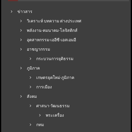
ข่าวสาร
วิเคราะห์ บทความ ต่างประเทศ
พลังงาน-คมนาคม-โลจิสติกส์
อุตสาหกรรม-เออีซี-เอสเอมอี
อาชญากรรม
กระบวนการยุติธรรม
ภูมิภาค
เกษตรยุคใหม่-ภูมิภาค
การเมือง
สังคม
ศาสนา-วัฒนธรรม
พระเครื่อง
กทม