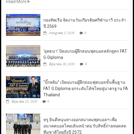
Read More
กองทัพเรือ จัดงานวันเกียรติยศกีฬานาวี ประจำ
ปี 2569
กรกฎาคม 3, 2026
0
‘ยุทธนา’ ปิดอบรมผู้ฝึกสอนฟุตบอลหลักสูตร FAT
G-Diploma
มิถุนายน 28, 2026
0
“บิ๊กหยิม” เปิดอบรมผู้ฝึกสอนฟุตบอลขั้นพื้นฐาน
FAT G Diploma ยกระดับโค้ชไทยสู่มาตรฐาน FA
Thailand
มิถุนายน 25, 2026
0
ทรู ยินดีหนุนทางออกสมาคมฟุตบอลฯ เพื่อ
อนาคตบอลไทยเดินหน้าต่อ รับสิทธิ์ถ่ายทอดสด
ทีมชาติไทยถึงปี 2572