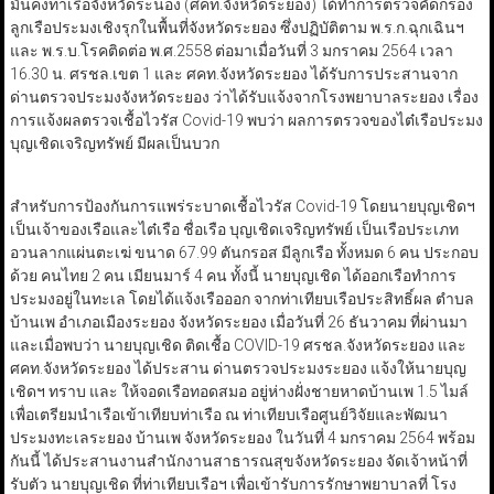
มั่นคงท่าเรือจังหวัดระนอง (ศคท.จังหวัดระยอง) ได้ทำการตรวจคัดกรอง
ลูกเรือประมงเชิงรุกในพื้นที่จังหวัดระยอง ซึ่งปฏิบัติตาม พ.ร.ก.ฉุกเฉินฯ
และ พ.ร.บ.โรคติดต่อ พ.ศ.2558 ต่อมาเมื่อวันที่ 3 มกราคม 2564 เวลา
16.30 น. ศรชล.เขต 1 และ ศคท.จังหวัดระยอง ได้รับการประสานจาก
ด่านตรวจประมงจังหวัดระยอง ว่าได้รับแจ้งจากโรงพยาบาลระยอง เรื่อง
การแจ้งผลตรวจเชื้อไวรัส Covid-19 พบว่า ผลการตรวจของไต๋เรือประมง
บุญเชิดเจริญทรัพย์ มีผลเป็นบวก
สำหรับการป้องกันการแพร่ระบาดเชื้อไวรัส Covid-19 โดยนายบุญเชิดฯ
เป็นเจ้าของเรือและไต๋เรือ ชื่อเรือ บุญเชิดเจริญทรัพย์ เป็นเรือประเภท
อวนลากแผ่นตะเฆ่ ขนาด 67.99 ตันกรอส มีลูกเรือ ทั้งหมด 6 คน ประกอบ
ด้วย คนไทย 2 คน เมียนมาร์ 4 คน ทั้งนี้ นายบุญเชิด ได้ออกเรือทำการ
ประมงอยู่ในทะเล โดยได้แจ้งเรือออก จากท่าเทียบเรือประสิทธิ์ผล ตำบล
บ้านเพ อำเภอเมืองระยอง จังหวัดระยอง เมื่อวันที่ 26 ธันวาคม ที่ผ่านมา
และเมื่อพบว่า นายบุญเชิด ติดเชื้อ COVID-19 ศรชล.จังหวัดระยอง และ
ศคท.จังหวัดระยอง ได้ประสาน ด่านตรวจประมงระยอง แจ้งให้นายบุญ
เชิดฯ ทราบ และ ให้จอดเรือทอดสมอ อยู่ห่างฝั่งชายหาดบ้านเพ 1.5 ไมล์
เพื่อเตรียมนำเรือเข้าเทียบท่าเรือ ณ ท่าเทียบเรือศูนย์วิจัยและพัฒนา
ประมงทะเลระยอง บ้านเพ จังหวัดระยอง ในวันที่ 4 มกราคม 2564 พร้อม
กันนี้ ได้ประสานงานสำนักงานสาธารณสุขจังหวัดระยอง จัดเจ้าหน้าที่
รับตัว นายบุญเชิด ที่ท่าเทียบเรือฯ เพื่อเข้ารับการรักษาพยาบาลที่ โรง