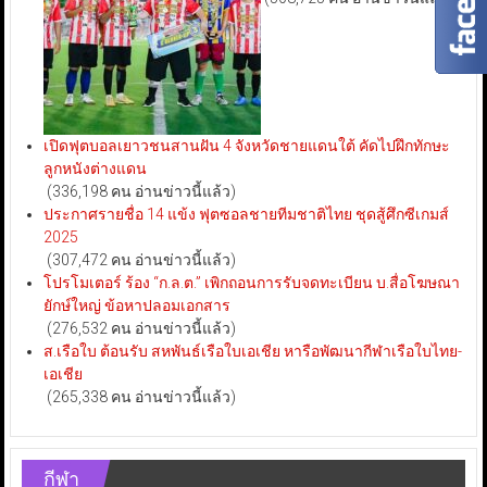
เปิดฟุตบอลเยาวชนสานฝัน 4 จังหวัดชายแดนใต้ คัดไปฝึกทักษะ
ลูกหนังต่างแดน
(336,198 คน อ่านข่าวนี้แล้ว)
ประกาศรายชื่อ 14 แข้ง ฟุตซอลชายทีมชาติไทย ชุดสู้ศึกซีเกมส์
2025
(307,472 คน อ่านข่าวนี้แล้ว)
โปรโมเตอร์ ร้อง “ก.ล.ต.” เพิกถอนการรับจดทะเบียน บ.สื่อโฆษณา
ยักษ์ใหญ่ ข้อหาปลอมเอกสาร
(276,532 คน อ่านข่าวนี้แล้ว)
ส.เรือใบ ต้อนรับ สหพันธ์เรือใบเอเชีย หารือพัฒนากีฬาเรือใบไทย-
เอเชีย
(265,338 คน อ่านข่าวนี้แล้ว)
กีฬา