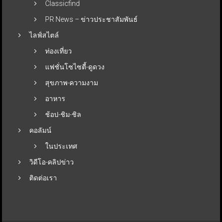
Classicfind
PR News – ข่าวประชาสัมพันธ์
ไลฟ์สไตล์
ท่องเที่ยว
แฟชั่นโซไซตี้-ดูดวง
สุขภาพ-ความงาม
อาหาร
ช้อป-ชิม-ชิล
คอลัมน์
ในประเทศ
วิดีโอ-คลิปข่าว
ติดต่อเรา