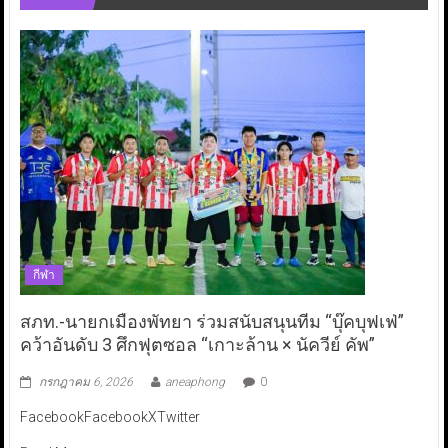
กีฬา
สภท.-นายกเมืองพัทยา ร่วมสนับสนุนทีม “บุ๊คบุฟเฟ่”
คว้าอันดับ 3 ศึกฟุตซอล “เกาะล้าน × นัควีย์ คัพ”
กรกฎาคม 6, 2026
aneaphong
0
FacebookFacebookXTwitter