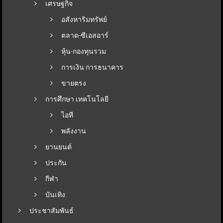
เศรษฐกิจ
อสังหาริมทรัพย์
ตลาด-ซีเอสอาร์
หุ้น-กองทุนรวม
การเงิน การธนาคาร
ขายตรง
การศึกษา เทคโนโลยี
ไอที
พลังงาน
ยานยนต์
ประกัน
กีฬา
บันเทิง
ประชาสัมพันธ์