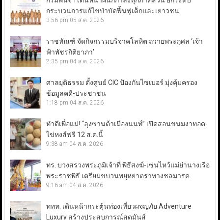
กรมพินิจฯ เดินหน้าผนึกกำลังทุกภาคส่วน ยกระดับ
กระบวนการแก้ไขบำบัดฟื้นฟูเด็กและเยาวชน
3:56 pm
05 ส.ค. 2026
ราชทัณฑ์ จัดกิจกรรมบริจาคโลหิต ถวายพระกุศล ‘เจ้า
ฟ้าพัชรกิติยาภา’
2:35 pm
04 ส.ค. 2026
ศาลยุติธรรม ตั้งศูนย์ CIC ป้องกันไซเบอร์ มุ่งคุ้มครอง
ข้อมูลคดี-ประชาชน
1:18 pm
04 ส.ค. 2026
ทำดีเพื่อแม่! “ลุงซานต้าเมืองนนท์” เปิดสอนขนมงาทอด-
ไข่หงส์ฟรี 12 ส.ค.นี้
9:38 am
04 ส.ค. 2026
ทร. บวงสรวงพระภูมิเจ้าที่ พิธีสงฆ์-เซ่นไหว้แม่ย่านางเรือ
พระราชพิธี เตรียมขบวนพยุหยาตราทางชลมารค
9:16 am
04 ส.ค. 2026
ททท. เดินหน้ากระตุ้นท่องเที่ยวผจญภัย Adventure
Luxury สร้างประสบการณ์สุดมันส์