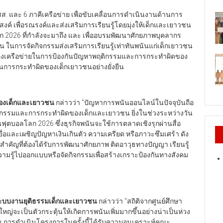
สส. และ 6 ภาคีเครือข่าย เพื่อขับเคลื่อนการดำเนินงานด้านการ
งค์ เพื่อรณรงค์และส่งเสริมการเรียนรู้โดยมุ่งให้เด็กและเยาวชน
 2026 ที่กำลังจะมาถึง และ เพื่ออบรมพัฒนาศักยภาพบุคลากร
 ในการจัดกิจกรรมส่งเสริมการเรียนรู้เท่าทันพนันแก่เด็กเยาวชน
เครือข่ายในการป้องกันปัญหาพฤติกรรมและการกระทำผิดของ
กันการกระทำผิดของเด็กเยาวชนอย่างยั่งยืน
ครองเด็กและเยาวชน
กล่าวว่า “ปัญหาการพนันออนไลน์ในปัจจุบันถือ
พฤติกรรมและการกระทำผิดของเด็กและเยาวชน ยิ่งในช่วงระหว่างวัน
ันฟุตบอลโลก 2026 ซึ่งธุรกิจพนันจะใช้การตลาดเชิงรุกผ่านสื่อ
อและเผชิญปัญหาเงินเกินตัว ความเครียด หรือภาวะซึมเศร้า ดัง
คลสำคัญที่ต้องได้รับการพัฒนาศักยภาพ ติดอาวุธทางปัญญา เรียนรู้
ามรู้ไปออกแบบหรือจัดกิจกรรมเพื่อสร้างเกราะป้องกันทางสังคม
ระบบงานยุติธรรมเด็กและเยาวชน
กล่าวว่า “สถิติจากศูนย์ศึกษา
ญ่จะเป็นตัวกระตุ้นให้เกิดการพนันเพิ่มมากขึ้นอย่างน่าเป็นห่วง
วชน การดำเนินโครงการในครั้งนี้ได้รับความอนุเคราะห์คณะ