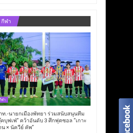
กีฬา
กีฬา
ภท.-นายกเมืองพัทยา ร่วมสนับสนุนทีม
ุ๊คบุฟเฟ่” คว้าอันดับ 3 ศึกฟุตซอล “เกาะ
าน × นัควีย์ คัพ”