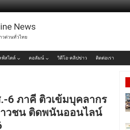
line News
่าวด่วนทั่วไทย
ลฟ์สไตล์
คอลัมน์
วิดีโอ-คลิปข่าว
ติดต่อเรา
.-6 ภาคี ติวเข้มบุคลากร
-เยาวชน ติดพนันออนไลน์
6