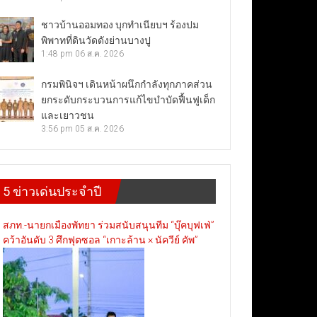
ชาวบ้านออมทอง บุกทำเนียบฯ ร้องปม
พิพาทที่ดินวัดดังย่านบางปู
1:48 pm
06 ส.ค. 2026
กรมพินิจฯ เดินหน้าผนึกกำลังทุกภาคส่วน
ยกระดับกระบวนการแก้ไขบำบัดฟื้นฟูเด็ก
และเยาวชน
3:56 pm
05 ส.ค. 2026
5 ข่าวเด่นประจำปี
สภท.-นายกเมืองพัทยา ร่วมสนับสนุนทีม “บุ๊คบุฟเฟ่”
คว้าอันดับ 3 ศึกฟุตซอล “เกาะล้าน × นัควีย์ คัพ”