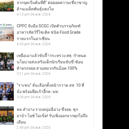
จากจุดเริ่มต้นที่ดี” ต่อยอดความเชี่ยวชาญ
ด้านเมล็ดพันธุ์แตงโม
4:13 pm
06 ส.ค. 2026
CPPC จับมือ SCGC เปิดตัวบรรจุภัณฑ์
อาหารสัตว์รีไซเคิล ชนิด Food Grade
รายแรกในอาเซียน
4:03 pm
06 ส.ค. 2026
เหยื่อเมาแล้วขับจี้ ! กระทรวง ศธ. กำหนด
นโยบายส่งเสริมเด็กนักเรียนขับขี่-ซ้อน
ท้ายรถจยย.สวมหมวกกันน็อค 100%
3:21 pm
06 ส.ค. 2026
“ราเชน” ลั่นเลือกตั้งหน้ากวาด สส. 10 ที่
นั่ง พร้อมยึดเก้าอี้กห.-มท.
3:06 pm
06 ส.ค. 2026
ทล.ลำปาง รวบหนุ่มฉี่ม่วง ขี่จยย. ซุก
ยาบ้า-ไอซ์ ไม่เข็ด! รับเพิ่งออกจากคุกไม่ถึง
เดือน
2:49 pm
06 ส.ค. 2026