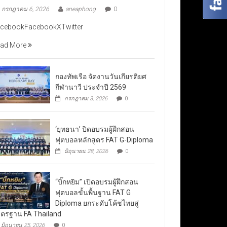
กรกฎาคม 6, 2026
aneaphong
0
cebookFacebookXTwitter
ad More
กองทัพเรือ จัดงานวันเกียรติยศ
กีฬานาวี ประจำปี 2569
กรกฎาคม 3, 2026
0
‘ยุทธนา’ ปิดอบรมผู้ฝึกสอน
ฟุตบอลหลักสูตร FAT G-Diploma
มิถุนายน 28, 2026
0
“บิ๊กหยิม” เปิดอบรมผู้ฝึกสอน
ฟุตบอลขั้นพื้นฐาน FAT G
Diploma ยกระดับโค้ชไทยสู่
ตรฐาน FA Thailand
มิถุนายน 25, 2026
0