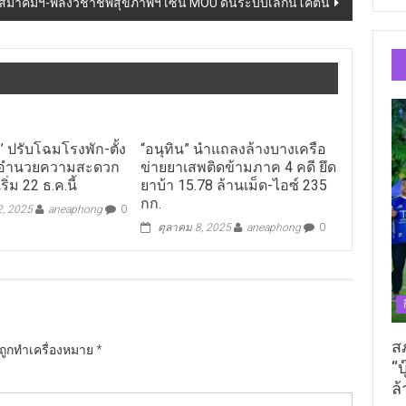
สมาคมฯ-พลังวิชาชีพสุขภาพฯ เซ็น MOU ดันระบบเลิกนิโคติน
’ ปรับโฉมโรงพัก-ตั้ง
“อนุทิน” นำแถลงล้างบางเครือ
อำนวยความสะดวก
ข่ายยาเสพติดข้ามภาค 4 คดี ยึด
่ม 22 ธ.ค.นี้
ยาบ้า 15.78 ล้านเม็ด-ไอซ์ 235
กก.
2, 2025
aneaphong
0
ตุลาคม 8, 2025
aneaphong
0
ส
นถูกทำเครื่องหมาย
*
“บ
ล้