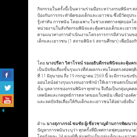
กิจกรรมในครั้งนี้เป็นความร่วมมือระหว่างกรมพินิจฯ ส
ป้องกันการกระทำผิดของเด็กและเยาวชน ซึ่งมีวัตถุประส
รู้เท่าทัน การพนัน โดยเฉพาะในช่วงเทศกาลฟุตบอลโลก
หน่วยงานในสังกัดกรมพินิจและคุ้มครองเด็กและเยาวชน
ตามแนวทางการดำเนินงานโครงการการมีส่วนร่วมของ
เด็กและเยาวชน (1 สถานพินิจ 6 สถานศึกษา) เพื่อป้อง
โดย
นางปรีดา วิสาโรจน์ รองอธิบดีกรมพินิจและคุ้ม
เป็นปัจจัยเสี่ยงขั้นรุนแรงที่ส่งผลกระทบโดยตรงต่อ
ที่ 11 มิถุนายน ถึง 19 กรกฎาคม 2569 นี้ จะมีการแข่งข
ออนไลน์อย่างรุนแรงจนอาจชักนำให้เยาวชนตกเป็นเหยื่
นั้น บุคลากรของกรมพินิจฯ ทุกท่าน จึงถือเป็นกลุ่มบุค
เทคนิคและกลยุทธ์การตลาดของเว็บพนัน เพื่อนำองค์คว
และลดปัจจัยเสี่ยงให้กับเด็กและเยาวชนได้อย่างยั่งยืน”
ด้าน
นางสุภาภรณ์ ชมชัย ผู้เชี่ยวชาญด้านการพัฒนา
ปัญหาการพนันระบุว่า ทุกครั้งที่มีเทศกาลฟุตบอลขนาดให
โดยร้อยละ 34 ของผู้ที่เล่นพนันเป็นกลุ่มเด็กและเยา