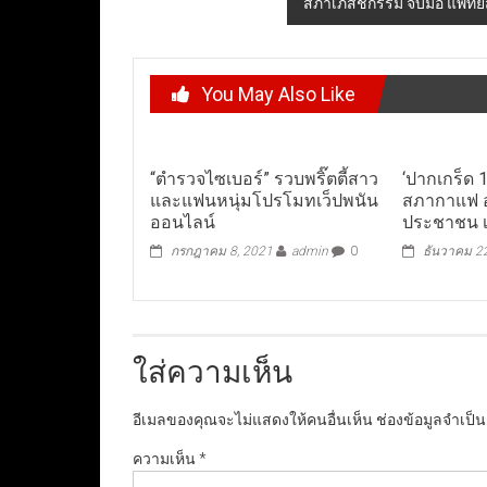
สภาเภสัชกรรม จับมือ แพทย
You May Also Like
“ตำรวจไซเบอร์” รวบพริ๊ตตี้สาว
‘ปากเกร็ด 1
และแฟนหนุ่มโปรโมทเว็ปพนัน
สภากาแฟ 
ออนไลน์
ประชาชน เริ
กรกฎาคม 8, 2021
admin
0
ธันวาคม 2
ใส่ความเห็น
อีเมลของคุณจะไม่แสดงให้คนอื่นเห็น
ช่องข้อมูลจำเป็
ความเห็น
*