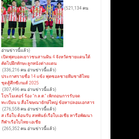
(521,134 คน
อ่านข่าวนี้แล้ว)
เปิดฟุตบอลเยาวชนสานฝัน 4 จังหวัดชายแดนใต้
คัดไปฝึกทักษะลูกหนังต่างแดน
(336,216 คน อ่านข่าวนี้แล้ว)
ประกาศรายชื่อ 14 แข้ง ฟุตซอลชายทีมชาติไทย
ชุดสู้ศึกซีเกมส์ 2025
(307,496 คน อ่านข่าวนี้แล้ว)
โปรโมเตอร์ ร้อง “ก.ล.ต.” เพิกถอนการรับจด
ทะเบียน บ.สื่อโฆษณายักษ์ใหญ่ ข้อหาปลอมเอกสาร
(276,558 คน อ่านข่าวนี้แล้ว)
ส.เรือใบ ต้อนรับ สหพันธ์เรือใบเอเชีย หารือพัฒนา
กีฬาเรือใบไทย-เอเชีย
(265,352 คน อ่านข่าวนี้แล้ว)