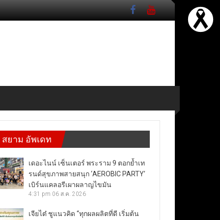
สยาม อัพเดท
เดอะไนน์ เซ็นเตอร์ พระราม 9 ตอกย้ำเท
รนด์สุขภาพสายสนุก ‘AEROBIC PARTY’
เบิร์นแคลอรีเผาผลาญไขมัน
4:31 pm
06 ส.ค. 2026
เจียไต๋ ชูแนวคิด “ทุกผลผลิตที่ดี เริ่มต้น