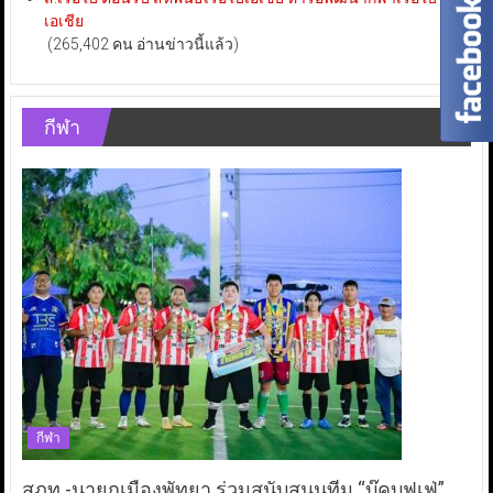
เอเชีย
(265,402 คน อ่านข่าวนี้แล้ว)
กีฬา
กีฬา
สภท.-นายกเมืองพัทยา ร่วมสนับสนุนทีม “บุ๊คบุฟเฟ่”