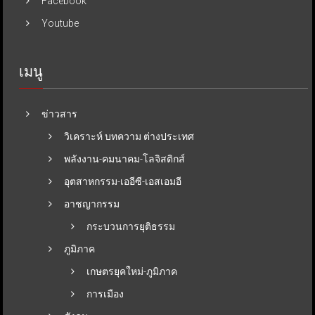
Facebook
Youtube
เมนู
ข่าวสาร
วิเคราะห์ บทความ ต่างประเทศ
พลังงาน-คมนาคม-โลจิสติกส์
อุตสาหกรรม-เออีซี-เอสเอมอี
อาชญากรรม
กระบวนการยุติธรรม
ภูมิภาค
เกษตรยุคใหม่-ภูมิภาค
การเมือง