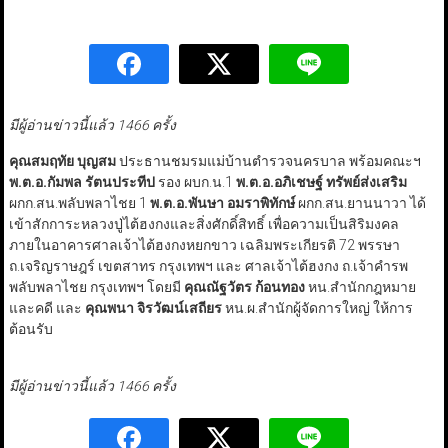
มีผู้อ่านข่าวนี้แล้ว 1466 ครั้ง
คุณสมฤทัย บุญสม
ประธานชมรมแม่บ้านตำรวจนครบาล พร้อมคณะฯ
พ.ต.อ.กัมพล รัตนประทีป
รอง ผบก.น.1
พ.ต.อ.อภิเชษฐ์ ทรัพย์ส่งเสริม
ผกก.สน.พลับพลาไชย 1
พ.ต.อ.พันษา อมราพิทักษ์
ผกก.สน.ยานนาวา ได้
เข้าสักการะหลวงปู่ไต้ฮงกงและสิ่งศักดิ์สิทธิ์ เพื่อความเป็นสิริมงคล
ภายในอาคารศาลเจ้าไต้ฮงกงหยกขาว เฉลิมพระเกียรติ 72 พรรษา
ถ.เจริญราษฎร์ เขตสาทร กรุงเทพฯ และ ศาลเจ้าไต้ฮงกง ถ.เจ้าคำรพ
พลับพลาไชย กรุงเทพฯ โดยมี
คุณณัฐวัตร ก้อนทอง
หน.สำนักกฎหมาย
และคดี และ
คุณพนา จิรวัฒน์เสถียร
หน.ผ.สำนักผู้จัดการใหญ่ ให้การ
ต้อนรับ
มีผู้อ่านข่าวนี้แล้ว 1466 ครั้ง