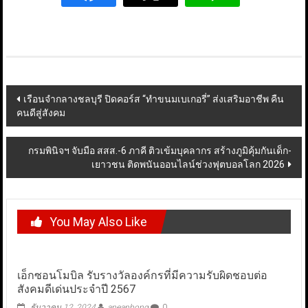
Post
เรือนจำกลางชลบุรี ปิดคอร์ส “ทำขนมเบเกอรี่” ส่งเสริมอาชีพ คืน
คนดีสู่สังคม
navigation
กรมพินิจฯ จับมือ สสส.-6 ภาคี ติวเข้มบุคลากร สร้างภูมิคุ้มกันเด็ก-
เยาวชน ติดพนันออนไลน์ช่วงฟุตบอลโลก 2026
You May Also Like
เอ็กซอนโมบิล รับรางวัลองค์กรที่มีความรับผิดชอบต่อ
สังคมดีเด่นประจำปี 2567
ธันวาคม 12, 2024
aneaphong
0