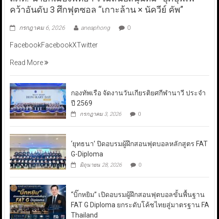
คว้าอันดับ 3 ศึกฟุตซอล “เกาะล้าน × นัควีย์ คัพ”
กรกฎาคม 6, 2026
aneaphong
0
FacebookFacebookXTwitter
Read More
กองทัพเรือ จัดงานวันเกียรติยศกีฬานาวี ประจำ
ปี 2569
กรกฎาคม 3, 2026
0
‘ยุทธนา’ ปิดอบรมผู้ฝึกสอนฟุตบอลหลักสูตร FAT
G-Diploma
มิถุนายน 28, 2026
0
“บิ๊กหยิม” เปิดอบรมผู้ฝึกสอนฟุตบอลขั้นพื้นฐาน
FAT G Diploma ยกระดับโค้ชไทยสู่มาตรฐาน FA
Thailand