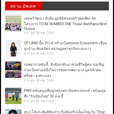
สยาม อัพเดท
เขตทวีวัฒนา จับมือ มูลนิธิครอบครัวพอเพียง จัด
โครงการ TO BE NUMBER ONE Thawi Watthana Next
Choice
4:47 pm
08 ส.ค. 2026
CP LAND ปั้น ‘Pri-d’ สร้าง Customer Ecosystem เชื่อม
ลูกบ้าน-พันธมิตร ขยายมูลค่าธุรกิจระยะยาว
4:43 pm
08 ส.ค. 2026
รถพยาบาลคันนี้…ยังต้องกลับมาช่วยชีวิตผู้คน ขอเชิญ
ร่วมเป็นส่วนหนึ่งในการซ่อมรถพยาบาล มูลนิธิกุศล
ศรัทธา อ.พระแสง
4:34 pm
08 ส.ค. 2026
PWS สนับสนุนทีมลูกหนังสถาบันพระปกเกล้า พร้อมลุย
ศึก “รักเมืองไทย” 30 ส.ค.นี้
4:32 pm
08 ส.ค. 2026
ทรู x โก๋แก่ เติมสีสันการเริ่มต้นทริปเมืองไทย กับ “Stay