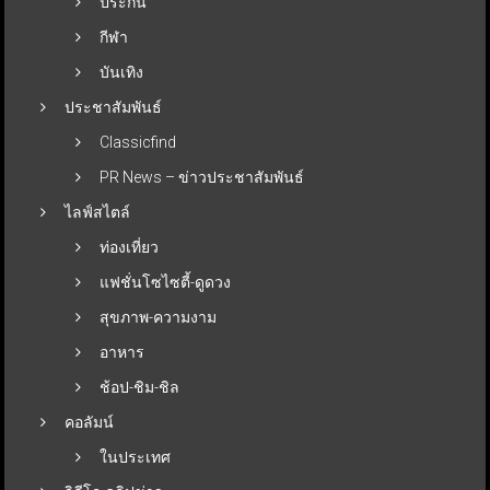
ประกัน
กีฬา
บันเทิง
ประชาสัมพันธ์
Classicfind
PR News – ข่าวประชาสัมพันธ์
ไลฟ์สไตล์
ท่องเที่ยว
แฟชั่นโซไซตี้-ดูดวง
สุขภาพ-ความงาม
อาหาร
ช้อป-ชิม-ชิล
คอลัมน์
ในประเทศ