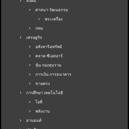
สังคม
ศาสนา-วัฒนธรรม
พระเครื่อง
กทม
เศรษฐกิจ
อสังหาริมทรัพย์
ตลาด-ซีเอสอาร์
หุ้น-กองทุนรวม
การเงิน การธนาคาร
ขายตรง
การศึกษา เทคโนโลยี
ไอที
พลังงาน
ยานยนต์