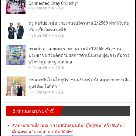
Connected, Stay Crunchy”
4:28 pm
08 ส.ค. 2026
ทรู คอร์ปอเรชั่น รายงานงบไตรมาส 2/2569 ทำกำไรต่อ
เนื่องเป็นไตรมาสที่ 6
4:26 pm
08 ส.ค. 2026
กรมเจ้าท่า เผยแพร่รายงานประจำปี 2568 เชิญชวน
ประชาชนร่วมติดตามผลการดำเนินงาน มุ่งยกระดับการ
บริการสู่มาตรฐานสากล
3:45 pm
08 ส.ค. 2026
รพ.สถาบันโรคไตภูมิราชนครินทร์ สนับสนุนรายการเลิก
บุหรี่ดีต่อใจปีที่ 9
3:41 pm
08 ส.ค. 2026
5 ข่าวเด่นประจำปี
สภท.-นายกเมืองพัทยา ร่วมสนับสนุนทีม “บุ๊คบุฟเฟ่” คว้าอันดับ 3
ศึกฟุตซอล “เกาะล้าน × นัควีย์ คัพ”