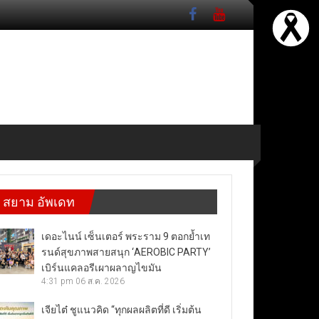
สยาม อัพเดท
เดอะไนน์ เซ็นเตอร์ พระราม 9 ตอกย้ำเท
รนด์สุขภาพสายสนุก ‘AEROBIC PARTY’
เบิร์นแคลอรีเผาผลาญไขมัน
4:31 pm
06 ส.ค. 2026
เจียไต๋ ชูแนวคิด “ทุกผลผลิตที่ดี เริ่มต้น