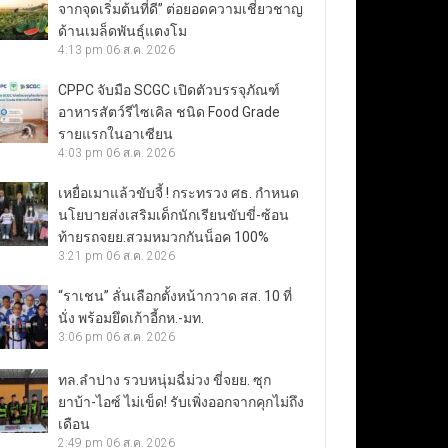
จากจุดเริ่มต้นที่ดี” ต่อยอดความเชี่ยวชาญ
ด้านเมล็ดพันธุ์แตงโม
4:13 pm
06 ส.ค. 2026
CPPC จับมือ SCGC เปิดตัวบรรจุภัณฑ์
อาหารสัตว์รีไซเคิล ชนิด Food Grade
รายแรกในอาเซียน
4:03 pm
06 ส.ค. 2026
เหยื่อเมาแล้วขับจี้ ! กระทรวง ศธ. กำหนด
นโยบายส่งเสริมเด็กนักเรียนขับขี่-ซ้อน
ท้ายรถจยย.สวมหมวกกันน็อค 100%
3:21 pm
06 ส.ค. 2026
“ราเชน” ลั่นเลือกตั้งหน้ากวาด สส. 10 ที่
นั่ง พร้อมยึดเก้าอี้กห.-มท.
3:06 pm
06 ส.ค. 2026
ทล.ลำปาง รวบหนุ่มฉี่ม่วง ขี่จยย. ซุก
ยาบ้า-ไอซ์ ไม่เข็ด! รับเพิ่งออกจากคุกไม่ถึง
เดือน
2:49 pm
06 ส.ค. 2026