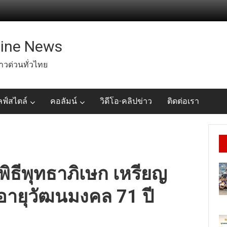
line News
่าวด่วนทั่วไทย
ลฟ์สไตล์
คอลัมน์
วิดีโอ-คลิปข่าว
ติดต่อเรา
พิธีพุทธาภิเษก เหรียญ
กอายุวัฒนมงคล 71 ปี