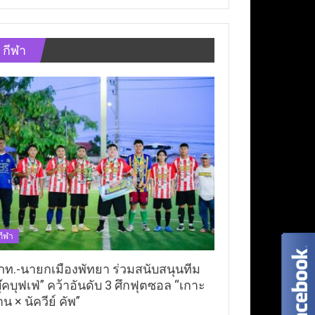
กีฬา
กีฬา
ภท.-นายกเมืองพัทยา ร่วมสนับสนุนทีม
ุ๊คบุฟเฟ่” คว้าอันดับ 3 ศึกฟุตซอล “เกาะ
าน × นัควีย์ คัพ”