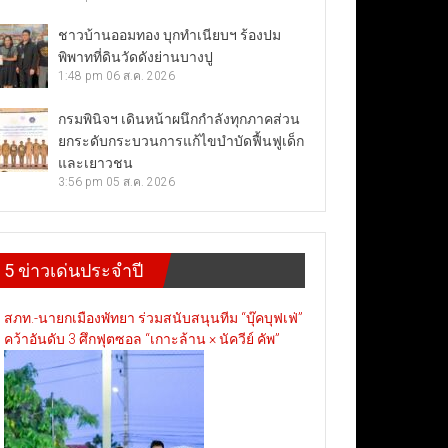
ชาวบ้านออมทอง บุกทำเนียบฯ ร้องปม
พิพาทที่ดินวัดดังย่านบางปู
1:48 pm
06 ส.ค. 2026
กรมพินิจฯ เดินหน้าผนึกกำลังทุกภาคส่วน
ยกระดับกระบวนการแก้ไขบำบัดฟื้นฟูเด็ก
และเยาวชน
3:56 pm
05 ส.ค. 2026
5 ข่าวเด่นประจำปี
สภท.-นายกเมืองพัทยา ร่วมสนับสนุนทีม “บุ๊คบุฟเฟ่”
คว้าอันดับ 3 ศึกฟุตซอล “เกาะล้าน × นัควีย์ คัพ”