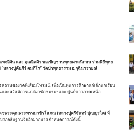
เพจอีจัน และ คุณอิคคิว
ขอเชิญชวนพุทธศาสนิกชน ร่วมพิธีพุทธ
ี
“หลวงปู่คัมภีร์ คมฺภีโร” วัดป่าพุทธาราม อ.กุฉินารายณ์
สถานของวัดที่เสื่อมโทรม 2. เพื่อเป็นทุนการศึกษาแก่เด็กนักเรียน
านและสวัสดิการแก่สมาชิกชมรมฯและ ศูนย์ข่าวภาคเหนือ
ดชพระคุณพระพรหมวชิรโสภณ (หลวงปู่ศรีจันทร์ ปุญฺญรโต)
ที่
่งปรกอธิษฐานจิตอีกมากมาย กำหนดการณ์ดังนี้