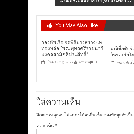
เอไอเอ จับมือ ธนาคารกรุงเทพ เปิดแผนประกั
You May Also Like
กองทัพเรือ จัดพิธีบวงสรวง-เท
ทองหล่อ “พระพุทธศรีราชนาวี
เกจิชื่อดัง
มงคลสามัคคีประสิทธิ์”
‘หลวงพ่อโต
มิถุนายน 8, 2021
admin
0
กุมภาพันธ์
ใส่ความเห็น
อีเมลของคุณจะไม่แสดงให้คนอื่นเห็น
ช่องข้อมูลจำเป็
ความเห็น
*