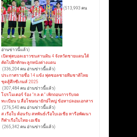
(513,993 คน
อ่านข่าวนี้แล้ว)
เปิดฟุตบอลเยาวชนสานฝัน 4 จังหวัดชายแดนใต้
คัดไปฝึกทักษะลูกหนังต่างแดน
(336,204 คน อ่านข่าวนี้แล้ว)
ประกาศรายชื่อ 14 แข้ง ฟุตซอลชายทีมชาติไทย
ชุดสู้ศึกซีเกมส์ 2025
(307,484 คน อ่านข่าวนี้แล้ว)
โปรโมเตอร์ ร้อง “ก.ล.ต.” เพิกถอนการรับจด
ทะเบียน บ.สื่อโฆษณายักษ์ใหญ่ ข้อหาปลอมเอกสาร
(276,540 คน อ่านข่าวนี้แล้ว)
ส.เรือใบ ต้อนรับ สหพันธ์เรือใบเอเชีย หารือพัฒนา
กีฬาเรือใบไทย-เอเชีย
(265,342 คน อ่านข่าวนี้แล้ว)