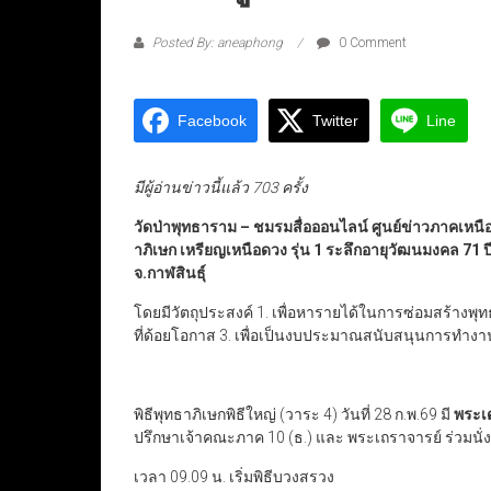
Posted By: aneaphong
0 Comment
Facebook
Twitter
Line
มีผู้อ่านข่าวนี้แล้ว 703 ครั้ง
วัดป่าพุทธาราม – ชมรมสื่อออนไลน์ ศูนย์ข่าวภาคเหนือ
าภิเษก เหรียญเหนือดวง รุ่น 1 ระลึกอายุวัฒนมงคล 71 ป
จ.กาฬสินธุ์
โดยมีวัตถุประสงค์ 1. เพื่อหารายได้ในการซ่อมสร้างพุทธ
ที่ด้อยโอกาส 3. เพื่อเป็นงบประมาณสนับสนุนการทำง
พิธีพุทธาภิเษกพิธีใหญ่ (วาระ 4) วันที่ 28 ก.พ.69 มี
พระเ
ปรึกษาเจ้าคณะภาค 10 (ธ.) และ พระเถราจารย์ ร่วมนั
เวลา 09.09 น. เริ่มพิธีบวงสรวง