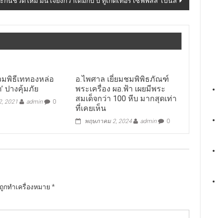
นชีวิตใหม่ มั่นใจยิ่งกว่าเดิมกับ บี ทูเกตเทอร์ เซฟพลัส โบนัส
ร่วมพิธีเททองหล่อ
อ.ไพศาล เยี่ยมชมพิพิธภัณฑ์
’ ปางคุ้มภัย
พระเครื่อง ผอ.ฟ้า เผยมีพระ
สมเด็จกว่า 100 หีบ มากสุดเท่า
 2, 2021
admin
0
ที่เคยเห็น
พฤษภาคม 2, 2024
admin
0
นถูกทำเครื่องหมาย
*