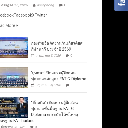
กรกฎาคม 6, 2026
aneaphong
0
cebookFacebookXTwitter
ad More
กองทัพเรือ จัดงานวันเกียรติยศ
กีฬานาวี ประจำปี 2569
กรกฎาคม 3, 2026
0
‘ยุทธนา’ ปิดอบรมผู้ฝึกสอน
ฟุตบอลหลักสูตร FAT G-Diploma
มิถุนายน 28, 2026
0
“บิ๊กหยิม” เปิดอบรมผู้ฝึกสอน
ฟุตบอลขั้นพื้นฐาน FAT G
Diploma ยกระดับโค้ชไทยสู่
ตรฐาน FA Thailand
มิถุนายน 25, 2026
0