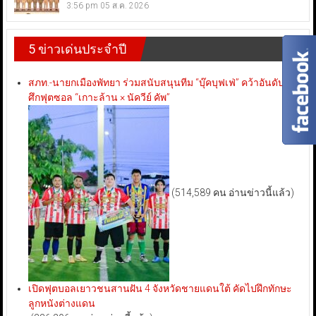
3:56 pm
05 ส.ค. 2026
5 ข่าวเด่นประจำปี
สภท.-นายกเมืองพัทยา ร่วมสนับสนุนทีม “บุ๊คบุฟเฟ่” คว้าอันดับ 3
ศึกฟุตซอล “เกาะล้าน × นัควีย์ คัพ”
(514,589 คน อ่านข่าวนี้แล้ว)
เปิดฟุตบอลเยาวชนสานฝัน 4 จังหวัดชายแดนใต้ คัดไปฝึกทักษะ
ลูกหนังต่างแดน