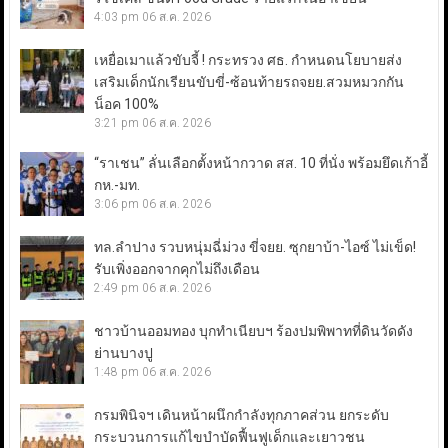
4:03 pm
06 ส.ค. 2026
เหยื่อเมาแล้วขับจี้ ! กระทรวง ศธ. กำหนดนโยบายส่ง
เสริมเด็กนักเรียนขับขี่-ซ้อนท้ายรถจยย.สวมหมวกกัน
น็อค 100%
3:21 pm
06 ส.ค. 2026
“ราเชน” ลั่นเลือกตั้งหน้ากวาด สส. 10 ที่นั่ง พร้อมยึดเก้าอี้
กห.-มท.
3:06 pm
06 ส.ค. 2026
ทล.ลำปาง รวบหนุ่มฉี่ม่วง ขี่จยย. ซุกยาบ้า-ไอซ์ ไม่เข็ด!
รับเพิ่งออกจากคุกไม่ถึงเดือน
2:49 pm
06 ส.ค. 2026
ชาวบ้านออมทอง บุกทำเนียบฯ ร้องปมพิพาทที่ดินวัดดัง
ย่านบางปู
1:48 pm
06 ส.ค. 2026
กรมพินิจฯ เดินหน้าผนึกกำลังทุกภาคส่วน ยกระดับ
กระบวนการแก้ไขบำบัดฟื้นฟูเด็กและเยาวชน