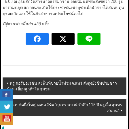
16.00 ณ อุโบสถวัดสารนาถธรรมาราม โดยนิมนต์พระสงฆ์กว่า 200 รูป
มาร่วมปลุกเสก ก่อนจะเปิดให้ประชาชนเช่าบูชาเพื่อนำรายได้สมทบทุน
บูรณะวัดและใช้ในกิจสาธารณประโยชน์ต่อไป
มีผู้อ่านข่าวนี้แล้ว 438 ครั้ง
Post
ทรู คอร์ปอเรชั่น ลงพื้นที่ช่วยน้ำท่วม จ.แพร่ ส่งถุงยังชีพช่วยชาว
บ้าน-เยี่ยมลูกค้าในชุมชน
navigation
สนท. จัดยิ่งใหญ่ คอนเสิร์ต “สุนทราภรณ์ รำลึก 115 ปี ครูเอื้อ สุนทร
สนาน”