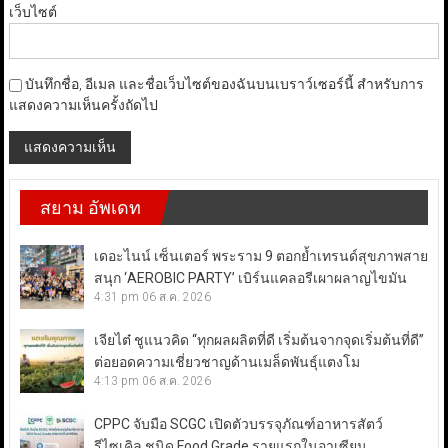
เว็บไซต์
บันทึกชื่อ, อีเมล และชื่อเว็บไซต์ของฉันบนเบราว์เซอร์นี้ สำหรับการ
แสดงความเห็นครั้งถัดไป
สยาม อัพเดท
เดอะไนน์ เซ็นเตอร์ พระราม 9 ตอกย้ำเทรนด์สุขภาพสาย
สนุก ‘AEROBIC PARTY’ เบิร์นแคลอรีเผาผลาญไขมัน
4:31 pm
06 ส.ค. 2026
เจียไต๋ ชูแนวคิด “ทุกผลผลิตที่ดี เริ่มต้นจากจุดเริ่มต้นที่ดี”
ต่อยอดความเชี่ยวชาญด้านเมล็ดพันธุ์แตงโม
4:13 pm
06 ส.ค. 2026
CPPC จับมือ SCGC เปิดตัวบรรจุภัณฑ์อาหารสัตว์
รีไซเคิล ชนิด Food Grade รายแรกในอาเซียน