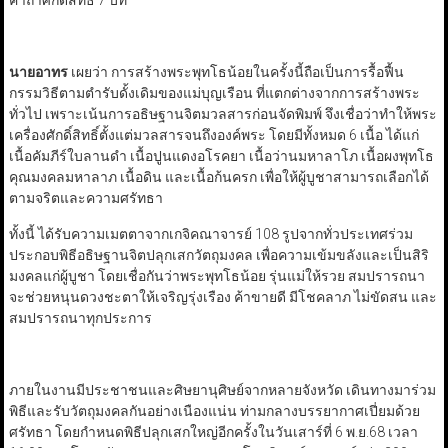
คาถาศักดิ์สิทธิ์ 7 บท
นายอาทร
เผยว่า การสร้างพระพุทโธน้อยในครั้งนี้ถือเป็นการรื้อฟื้น
กรรมวิธีตามตำรับดั้งเดิมของแม่บุญเรือน ที่แตกต่างจากการสร้างพระ
ทั่วไป เพราะเน้นการอธิษฐานจิตมวลสารก่อนจัดพิมพ์ จึงเชื่อว่าทำให้พระ
เครื่องศักดิ์สิทธิ์ตั้งแต่มวลสารจนถึงองค์พระ โดยมีทั้งหมด 6 เนื้อ ได้แก่
เนื้อคัมภีร์ใบลานดำ เนื้อปูนแดงอโรคยา เนื้อว่านมหาลาโภ เนื้อผงพุทโธ
คุณมงคลมหาลาภ เนื้อดิน และเนื้อก้นครก เพื่อให้ผู้บูชาสามารถเลือกได้
ตามจริตและความศรัทธา
ทั้งนี้ ได้รับความเมตตาจากเกจิคณาจารย์ 108 รูปจากทั่วประเทศร่วม
ประกอบพิธีอธิษฐานจิตปลุกเสกวัตถุมงคล เพื่อความเข้มขลังและเป็นสิริ
มงคลแก่ผู้บูชา โดยเชื่อกันว่าพระพุทโธน้อย รุ่นแม่ให้รวย สมปรารถนา
จะช่วยหนุนดวงชะตาให้เจริญรุ่งเรือง ค้าขายดี มีโชคลาภ ไม่ขัดสน และ
สมปรารถนาทุกประการ
ภายในงานมีประชาชนและศิษยานุศิษย์จากหลายจังหวัด เดินทางมาร่วม
พิธีและรับวัตถุมงคลกันอย่างเนืองแน่น ท่ามกลางบรรยากาศเปี่ยมด้วย
ศรัทธา โดยกำหนดพิธีปลุกเสกใหญ่อีกครั้งในวันเสาร์ที่ 6 พ.ย.68 เวลา