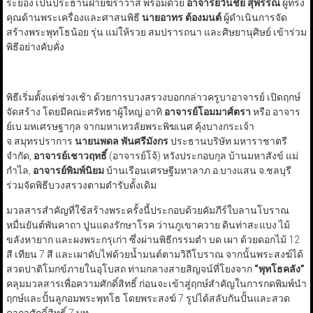
ระยอง เป็นประธานฝ่ายฆราวาส พร้อมด้วย
อาจารย์วันชัย สุพรรณ
ผู้ทรง
คุณด้านพระเครื่องและศาสนพิธี
นายอาทร ต้องมนต์
ผู้ดำเนินการจัด
สร้างพระพุทโธน้อย รุ่น​ แม่ให้รวย สมปรารถนา และศิษยานุศิษย์ เข้าร่วม
พิธีอย่างคับคั่ง
พิธีเริ่มตั้งแต่ช่วงเช้า ด้วยการบวงสรวงบอกกล่าวครูบาอาจารย์ เปิดฤกษ์
จัดสร้าง โดยมีคณะศรัทธาผู้ใหญ่ อาทิ
อาจารย์โอมมาศ์ตรา
หรือ อาจาร
ย์เบ มหเศรษฐากุล จากมหาเทวลัยพระพิฆเนศ คุ้งบางกระเจ้า
จ.สมุทรปราการ
นายนพดล พันศรีมังกร
ประธานบริษัท​ มหาราชาตรี​
จำกัด,
อาจารย์เชาวฤทธิ์
(อาจารย์โจ้) หวังประกอบกุล บ้านมหาสังข์ แม่
กำไล,
อาจารย์พิมพ์นิยม
บ้านเรือนเศรษฐีมหาลาภ อ.บางแสน จ.ชลบุรี
ร่วมจัดพิธีบวงสรวงตามตำรับดั้งเดิม
มวลสารสำคัญที่ใช้สร้างพระครั้งนี้ประกอบด้วยคัมภีร์ใบลานโบราณ
หมื่นยันต์พันคาถา ปูนแดงรักษาโรค ว่านภูเขาควาย ดินท่าสะแบง ไม้
ขลังหายาก และผงพระกรุเก่า ซึ่งผ่านพิธีกรรมตำ บด เผา ด้วยดอกไม้ 12
สี เทียน 7 สี และเผาดับไฟด้วยน้ำมนต์ตามวิถีโบราณ จากนั้นพระสงฆ์ได้
สวดปาติโมกข์ภายในอุโบสถ ท่ามกลางสายสิญจน์ที่โยงจาก
“
พุทโธคลัง
”
คลุมมวลสารเพื่อความศักดิ์สิทธิ์ ก่อนจะเข้าสู่ฤกษ์สำคัญในการกดพิมพ์นำ
ฤกษ์และปั้นลูกอมพระพุทโธ โดยพระสงฆ์ 7 รูปได้สลับกันปั้นและสวด