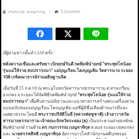
Posted By: aneaphong
0 Comment
มีผู้อ่านข่าวนี้แล้ว 438 ครั้ง
พลังความเชื่อและศรัทธา
เบิกฤกษ์วันดี กดพิมพ์นำฤกษ์
“พระพุทโธน้อย
รุ่นแม่ให้รวย สมปรารถนา” แม่บุญเรือน โตงบุญเติม วัดสารนาถ​ ระยอง
108 เกจิคณาจารย์ร่วมอธิษฐานจิต
เมื่อวันที่ 25 ก.ค.68 ณ พระอุโบสถวัดสารนาถธรรมาราม ต.ทางเกวียน
อ.แกลง จ.ระยอง ได้จัดพิธีกดพิมพ์นำฤกษ์
“
พระพุทโธน้อย รุ่นแม่ให้รวย
สมปรารถนา
”
เพื่อสืบสานปณิธานและแนวทางการสร้างพระเครื่องตาม
แบบฉบับของแม่บุญเรือน โตงบุญเติม แม่ชีผู้มีชื่อเสียงด้านบารมีและ
เมตตาธรรม โดยมี
พระราชปริยัติโมลี (หลวงพ่อชูชาติ) เจ้าอาวาสวัด
สารนาถธรรมาราม เจ้าคณะจังหวัดระยอง (ธ)
เป็นประธานฝ่ายสงฆ์กด
พิมพ์นำฤกษ์ ร่วมด้วย
ดร.กนกวรรณ เบญจาทิกุล
ส.อบจ.ระยอง เขตแกลง
และ
นายสรรพสิทธิ เบญจาทิกุล
อัยการอาวุโสสำนักงานคดีปกครอง