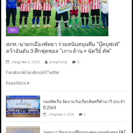
กีฬา
สภท.-นายกเมืองพัทยา ร่วมสนับสนุนทีม “บุ๊คบุฟเฟ่”
คว้าอันดับ 3 ศึกฟุตซอล “เกาะล้าน × นัควีย์ คัพ”
กรกฎาคม 6, 2026
aneaphong
0
FacebookFacebookXTwitter
Read More
กองทัพเรือ จัดงานวันเกียรติยศกีฬานาวี ประจำ
ปี 2569
กรกฎาคม 3, 2026
0
‘ยุทธนา’ ปิดอบรมผู้ฝึกสอนฟุตบอลหลักสูตร FAT