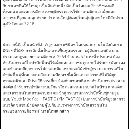
กับยาเสพติดให้โทษสูงเป็นอันดับหนึ่ง คิดเป็นร้อยละ 25.58 ของคดี
ทั้งหมด และผลการคัดกรองพฤติกรรมการใช้ยาเสพติดของเด็กและ
เยาวชนที่ถูกควบคุมตัว พบว่า ส่วนใหญ่จัดอยู่ในกลุ่มผู้เสพ โดยมีสัดส่วน
สูงถึงร้อยละ 72.18
นับจากนี้ถือเป็นหน้าที่สำคัญของกรมพินิจฯ โดยหน่วยงานในสังกัดกรม
พินิจฯ ที่ได้รับการจัดตั้งเป็นสถานฟื้นฟูสมรรถภาพผู้ติดยาเสพติด ตาม
ประมวลกฎหมายยาเสพติด พ.ศ. 2564 จำนวน 57 แห่งทั่วประเทศ ต้อง
ดำเนินการแก้ไขบำบัดฟื้นฟูให้เด็กและเยาวชนทุกรายได้รับการคัดกรอง
และจำแนกปัญหาการใช้ยาเสพติด เพราะจะได้เข้าสู่กระบวนการแก้ไข
บำบัดฟื้นฟูที่เหมาะสมกับสภาพปัญหา ซึ่งเด็กและเยาวชนที่ไม่ได้ถูก
ควบคุมตัวและมีประวัติการเกี่ยวข้องกับยาเสพติด จะดำเนินการประสาน
ส่งต่อเข้ารับการบำบัดระบบรักษาใจ ณ สถานพยาบาลในบ้าน ส่วนเด็ก
และเยาวชนในสถานควบคุม จะเข้าสู่กระบวนการบำบัดฟื้นฟูตามรูป
แบบ Youth Modified – FASTIC (YM-FASTIC) เป็นการบำบัดที่บูรณาการ
แนวคิดชุมชนบำบัดควบคู่ไปกับแนวทางการบำบัดเยาวชนใน
กระบวนการยุติธรรม”
นายโกมล
กล่าว