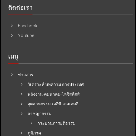
ติดต่อเรา
Facebook
Youtube
เมนู
ข่าวสาร
วิเคราะห์ บทความ ต่างประเทศ
พลังงาน-คมนาคม-โลจิสติกส์
อุตสาหกรรม-เออีซี-เอสเอมอี
อาชญากรรม
กระบวนการยุติธรรม
ภูมิภาค