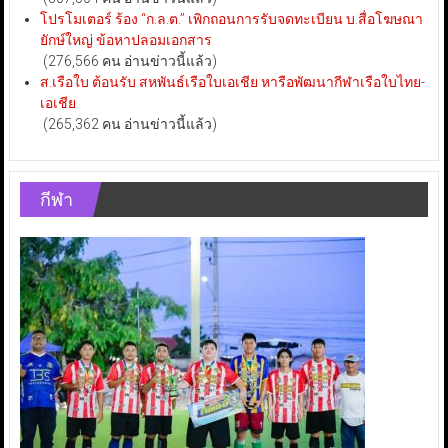
โปรโมเตอร์ ร้อง “ก.ล.ต.” เพิกถอนการรับจดทะเบียน บ.สื่อโฆษณา
ยักษ์ใหญ่ ข้อหาปลอมเอกสาร
(276,566 คน อ่านข่าวนี้แล้ว)
ส.เรือใบ ต้อนรับ สหพันธ์เรือใบเอเชีย หารือพัฒนากีฬาเรือใบไทย-
เอเชีย
(265,362 คน อ่านข่าวนี้แล้ว)
กีฬา