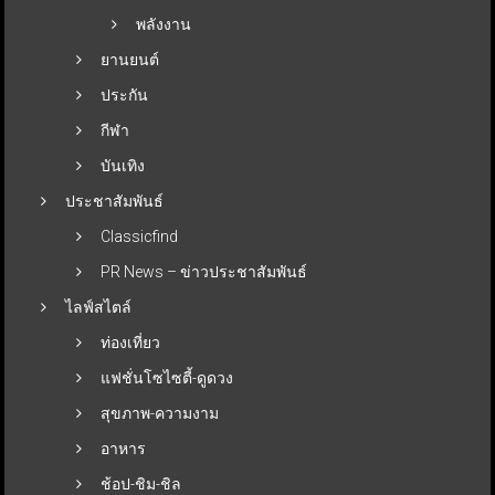
พลังงาน
ยานยนต์
ประกัน
กีฬา
บันเทิง
ประชาสัมพันธ์
Classicfind
PR News – ข่าวประชาสัมพันธ์
ไลฟ์สไตล์
ท่องเที่ยว
แฟชั่นโซไซตี้-ดูดวง
สุขภาพ-ความงาม
อาหาร
ช้อป-ชิม-ชิล