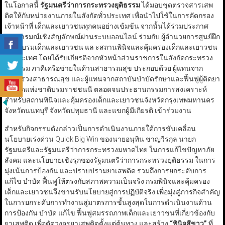
ในโอกาสนี้
รัฐมนตรีว่าการกระทรวงยุติธรรม
ได้มอบชุดตรวจสารเสพ
ติดให้กับหน่วยงานภายในสังกัดทั่วประเทศ เพื่อนำไปใช้ในการคัดกรอง
เจ้าหน้าที่ เด็กและเยาวชนทุกคนอย่างเข้มข้น จากนั้นได้ร่วมประกาศ
เจตนารมณ์เชิงสัญลักษณ์ผ่านระบบออนไลน์ ร่วมกับ ผู้อำนวยการศูนย์ฝึก
และอบรมเด็กและเยาวชน แล ะสถานพินิจและคุ้มครองเด็กและเยาวชน
ทั่วประเทศ โดยได้รับเกียรติจากหัวหน้าส่วนราชการในสังกัดกระทรวง
ยุติธรรม ภาคีเครือข่ายในด้านสาธารณสุข ประกอบด้วย ผู้แทนจาก
กระทรวงสาธารณสุข และผู้แทนจากสถาบันบำบัดรักษาและฟื้นฟูผู้ติดยา
เสพติดแห่งชาติบรมราชชนนี ตลอดจนประธานกรรมการสงเคราะห์
สำหรับสถานพินิจและคุ้มครองเด็กและเยาวชนจังหวัดกรุงเทพมหานคร
จังหวัดนนทบุรี จังหวัดปทุมธานี และแขกผู้มีเกียรติ เข้าร่วมงาน
สำหรับกิจกรรมดังกล่าวเป็นการดำเนินงานภายใต้การขับเคลื่อน
นโยบายเร่งด่วน Quick Big Win ของนายอนุทิน ชาญวีรกุล นายก
รัฐมนตรีและรัฐมนตรีว่าการกระทรวงมหาดไทย ในการแก้ไขปัญหาภัย
สังคม และนโยบายเชิงรุกของรัฐมนตรีว่าการกระทรวงยุติธรรม ในการ
มุ่งเน้นการป้องกัน และปราบปรามยาเสพติด รวมถึงการยกระดับการ
แก้ไข บำบัด ฟื้นฟูให้ตรงกับสภาพความเป็นจริง กรมพินิจและคุ้มครอง
เด็กและเยาวชนจึงขานรับนโยบายสู่การปฏิบัติจริง เพื่อมุ่งสู่ภารกิจสำคัญ
ในการยกระดับการทำงานสู่มาตรการขั้นสูงสุดในการดำเนินงานด้าน
การป้องกัน บำบัด แก้ไข ฟื้นฟูสมรรถภาพเด็กและเยาวชนที่เกี่ยวข้องกับ
ยาเสพติด เพื่อตัดวงจรยาเสพติดตั้งแต่ต้นทาง และสร้าง
“
พินิจสีขาว
”
ที่