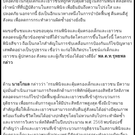
ปลอดภัยในกลุ่มเด็กและเยาวชนที่ถูกควบคุมตัวอยู่ในสถานพินิจ ตลอดจน
เจ้าหน้าที่ที่ปฏิบัติงานในสถานพินิจ เพื่อยืนยันถึงความโปร่งใส และ
ปลอดภัย นอกจากนี้ ยังเป็นอีกแนวทางหนึ่งในการบำบัดฟื้นฟู คืนคนดีสู่
สังคม เพื่อลดการกระทำความผิดซ้ำอย่างยั่งยืน
ผมขอชื่นชมและขอขอบคุณ กรมพินิจและคุ้มครองเด็กและเยาวชน
ตลอดจนผู้เกี่ยวข้องทุกฝ่ายที่ได้ร่วมกันจัดโครงการขึ้นในครั้งนี้ โครงการ
พินิจสีขาว ถือเป็นกลไกสำคัญในการขับเคลื่อนการป้องกันแก้ไขปัญหายา
เสพติดอย่างเป็นรูปธรรม เชื่อว่า จะก่อให้เกิดประโยชน์แก่เด็กและ
เยาวชน ผู้ปกครอง สังคม และผู้เกี่ยวข้องได้อย่างดียิ่ง”
พล.ต.ท.รุทธพล
กล่าว
ด้าน
นายโกมล
กล่าวว่า “กรมพินิจและคุ้มครองเด็กและเยาวชน มีความ
มุ่งมั่นดำเนินงานตามภารกิจหลักด้านการพิทักษ์คุ้มครองสิทธิสวัสดิภาพ
ตลอดจนการแก้ไขบำบัดฟื้นฟูเด็กและเยาวชนที่เข้าสู่กระบวนการ
ยุติธรรม เพื่อยกระดับการดูแลให้มีประสิทธิภาพสูงสุด ซึ่งมีเป้าหมาย
สำคัญเพื่อให้เด็กและเยาวชนสามารถกลับคืนสู่สังคมได้อย่างมีคุณภาพ
พร้อมเริ่มต้นชีวิตใหม่ได้อย่างปกติสุขโดยไม่หวนกลับไปกระทำผิดซ้ำ
และจากการวิเคราะห์สถิติคดีในปีงบประมาณ พ.ศ. 2568 พบข้อบ่งชี้
สำคัญว่า เด็กและเยาวชนที่เข้าสู่กระบวนการยุติธรรมในสถานพินิจและ
คุ้มครองเด็กและเยาวชนทั่วประเทศ มีสัดส่วนการกระทำความผิดเกี่ยว