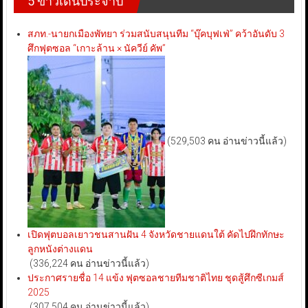
5 ข่าวเด่นประจำปี
สภท.-นายกเมืองพัทยา ร่วมสนับสนุนทีม “บุ๊คบุฟเฟ่” คว้าอันดับ 3
ศึกฟุตซอล “เกาะล้าน × นัควีย์ คัพ”
(529,503 คน อ่านข่าวนี้แล้ว)
เปิดฟุตบอลเยาวชนสานฝัน 4 จังหวัดชายแดนใต้ คัดไปฝึกทักษะ
ลูกหนังต่างแดน
(336,224 คน อ่านข่าวนี้แล้ว)
ประกาศรายชื่อ 14 แข้ง ฟุตซอลชายทีมชาติไทย ชุดสู้ศึกซีเกมส์
2025
(307,504 คน อ่านข่าวนี้แล้ว)