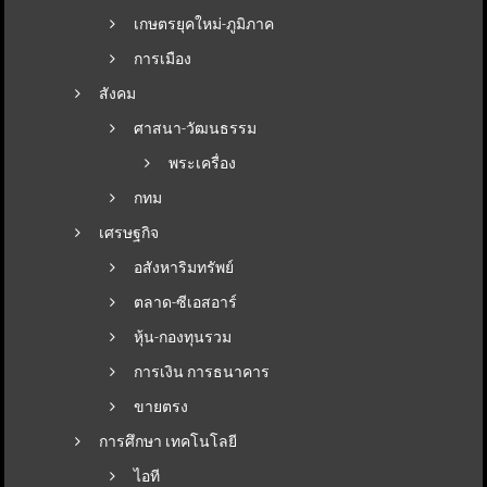
เกษตรยุคใหม่-ภูมิภาค
การเมือง
สังคม
ศาสนา-วัฒนธรรม
พระเครื่อง
กทม
เศรษฐกิจ
อสังหาริมทรัพย์
ตลาด-ซีเอสอาร์
หุ้น-กองทุนรวม
การเงิน การธนาคาร
ขายตรง
การศึกษา เทคโนโลยี
ไอที