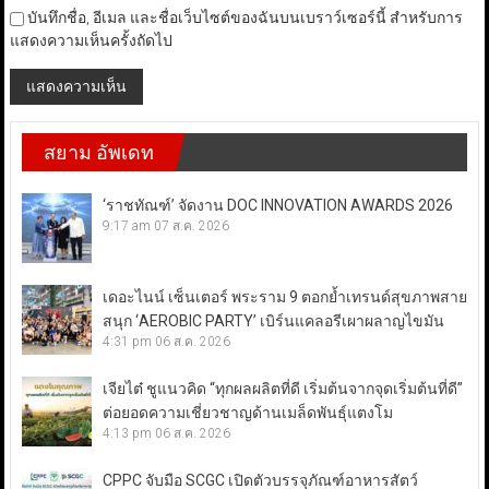
บันทึกชื่อ, อีเมล และชื่อเว็บไซต์ของฉันบนเบราว์เซอร์นี้ สำหรับการ
แสดงความเห็นครั้งถัดไป
สยาม อัพเดท
‘ราชทัณฑ์’ จัดงาน DOC INNOVATION AWARDS 2026
9:17 am
07 ส.ค. 2026
เดอะไนน์ เซ็นเตอร์ พระราม 9 ตอกย้ำเทรนด์สุขภาพสาย
สนุก ‘AEROBIC PARTY’ เบิร์นแคลอรีเผาผลาญไขมัน
4:31 pm
06 ส.ค. 2026
เจียไต๋ ชูแนวคิด “ทุกผลผลิตที่ดี เริ่มต้นจากจุดเริ่มต้นที่ดี”
ต่อยอดความเชี่ยวชาญด้านเมล็ดพันธุ์แตงโม
4:13 pm
06 ส.ค. 2026
CPPC จับมือ SCGC เปิดตัวบรรจุภัณฑ์อาหารสัตว์