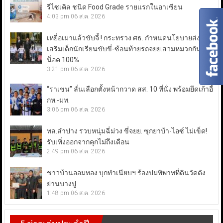
รีไซเคิล ชนิด Food Grade รายแรกในอาเซียน
4:03 pm
06 ส.ค. 2026
เหยื่อเมาแล้วขับจี้ ! กระทรวง ศธ. กำหนดนโยบายส่ง
เสริมเด็กนักเรียนขับขี่-ซ้อนท้ายรถจยย.สวมหมวกกัน
น็อค 100%
3:21 pm
06 ส.ค. 2026
“ราเชน” ลั่นเลือกตั้งหน้ากวาด สส. 10 ที่นั่ง พร้อมยึดเก้าอี้
กห.-มท.
3:06 pm
06 ส.ค. 2026
ทล.ลำปาง รวบหนุ่มฉี่ม่วง ขี่จยย. ซุกยาบ้า-ไอซ์ ไม่เข็ด!
รับเพิ่งออกจากคุกไม่ถึงเดือน
2:49 pm
06 ส.ค. 2026
ชาวบ้านออมทอง บุกทำเนียบฯ ร้องปมพิพาทที่ดินวัดดัง
ย่านบางปู
1:48 pm
06 ส.ค. 2026