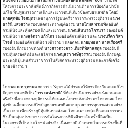
พินิจสีขาว มอบโอกาสใหม่ สร้างพื้นที่ปลอดยาเสพติด 100%
”
ภายใต้
โครงการประชาสัมพันธ์ภารกิจการดำเนินงานด้านการป้องกัน บำบัด
แก้ไข ฟื้นฟูสมรรถภาพเด็กและเยาวชนที่เกี่ยวข้องกับยาเสพติด โดยมี
นายศุภชัย ใจสมุทร
เลขานุการรัฐมนตรีว่าการกระทรวงยุติธรรม
นาง
ธารินี แสงสว่าง
รองปลัดกระทรวงยุติธรรม
นายโกมล พรมเพ็ง
อธิบดี
กรมพินิจและคุ้มครองเด็กและเยาวชน
นางนลินนาถ ไกรนรา
รองอธิบดี
กรมพินิจฯ
นางสุจิตรา แก้วไกร
รองอธิบดีกรมพินิจฯ และ
นางปรีดา วิสา
โรจน์
รองอธิบดีกรมพินิจฯ เข้าร่วมฯ ตลอดจน
นายยุทธนา นาคเรืองศรี
รองอธิบดีกรมราชทัณฑ์
นางสาวดวงดาว เกียรติพิศาลสกุล
รองอธิบดี
กรมคุ้มครองสิทธิและเสรีภาพ
นางนุสรา วงษ์สุวรรณ
รองอธิบดีกรมคุม
ประพฤติ ผู้แทนส่วนราชการในสังกัดกระทรวงยุติธรรม และภาคีเครือ
ข่าย เข้าร่วมฯ
โดย
พล.ต.ท.รุทธพล
กล่าวว่า “รัฐบาลได้กำหนดให้การป้องกันและแก้ไข
ปัญหายาเสพติเป็น
“
วาระแห่งชาติ
”
ที่ต้องดำเนินการอย่างเร่งด่วนและ
จริงจัง ซึ่งกระทรวงยุติธรรมได้สนองนโยบายดังกล่าวมาโดยตลอด โดย
มุ่งขับเคลื่อนการแก้ไขปัญหายาเสพติดแบบบูรณาการทุกภาคส่วนอย่าง
เป็นระบบ เพื่อสร้างภูมิคุ้มกันทางสังคม โดยเฉพาะกลุ่มเด็กและเยาวชน
ซึ่งเป็นกลุ่มเปราะบาง การจัดโครงการพินิจสีขาวในครั้งนี้ถือเป็น
โครงการที่เป็นประโยชน์อย่างยิ่ง เนื่องจากมีเป้าหมายในการสร้างพื้นที่