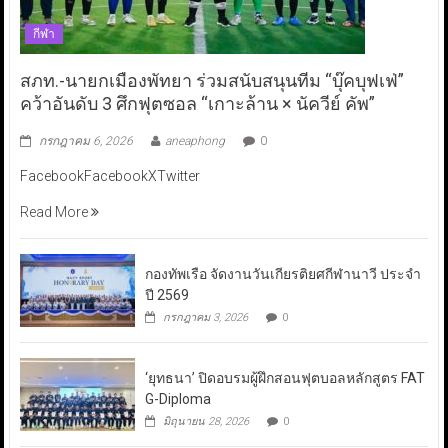
กีฬา
สภท.-นายกเมืองพัทยา ร่วมสนับสนุนทีม “บุ๊คบุฟเฟ่”
คว้าอันดับ 3 ศึกฟุตซอล “เกาะล้าน × นัควีย์ คัพ”
กรกฎาคม 6, 2026
aneaphong
0
FacebookFacebookXTwitter
Read More
กองทัพเรือ จัดงานวันเกียรติยศกีฬานาวี ประจำ
ปี 2569
กรกฎาคม 3, 2026
0
‘ยุทธนา’ ปิดอบรมผู้ฝึกสอนฟุตบอลหลักสูตร FAT
G-Diploma
มิถุนายน 28, 2026
0