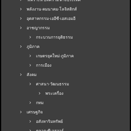
พลังงาน-คมนาคม-โลจิสติกส์
อุตสาหกรรม-เออีซี-เอสเอมอี
อาชญากรรม
กระบวนการยุติธรรม
ภูมิภาค
เกษตรยุคใหม่-ภูมิภาค
การเมือง
สังคม
ศาสนา-วัฒนธรรม
พระเครื่อง
กทม
เศรษฐกิจ
อสังหาริมทรัพย์
ตลาด-ซีเอสอาร์