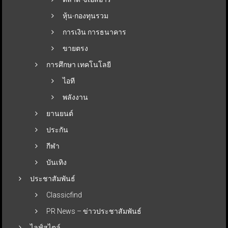
หุ้น-กองทุนรวม
การเงิน การธนาคาร
ขายตรง
การศึกษา เทคโนโลยี
ไอที
พลังงาน
ยานยนต์
ประกัน
กีฬา
บันเทิง
ประชาสัมพันธ์
Classicfind
PR News – ข่าวประชาสัมพันธ์
ไลฟ์สไตล์