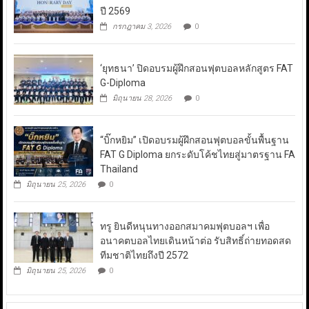
ปี 2569
กรกฎาคม 3, 2026
0
‘ยุทธนา’ ปิดอบรมผู้ฝึกสอนฟุตบอลหลักสูตร FAT
G-Diploma
มิถุนายน 28, 2026
0
“บิ๊กหยิม” เปิดอบรมผู้ฝึกสอนฟุตบอลขั้นพื้นฐาน
FAT G Diploma ยกระดับโค้ชไทยสู่มาตรฐาน FA
Thailand
มิถุนายน 25, 2026
0
ทรู ยินดีหนุนทางออกสมาคมฟุตบอลฯ เพื่อ
อนาคตบอลไทยเดินหน้าต่อ รับสิทธิ์ถ่ายทอดสด
ทีมชาติไทยถึงปี 2572
มิถุนายน 25, 2026
0