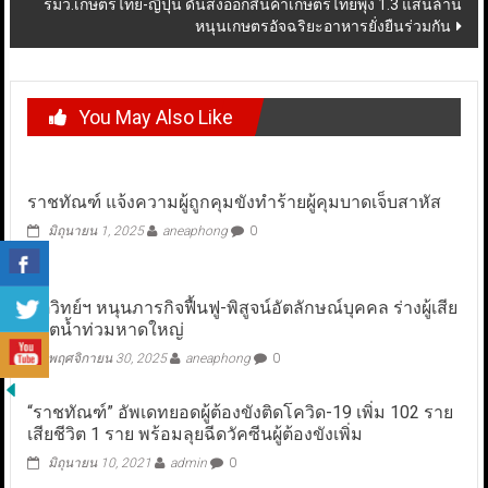
รมว.เกษตรไทย-ญี่ปุ่น ดันส่งออกสินค้าเกษตรไทยพุ่ง 1.3 แสนล้าน
หนุนเกษตรอัจฉริยะอาหารยั่งยืนร่วมกัน
You May Also Like
ราชทัณฑ์ แจ้งความผู้ถูกคุมขังทำร้ายผู้คุมบาดเจ็บสาหัส
มิถุนายน 1, 2025
aneaphong
0
นิติวิทย์ฯ หนุนภารกิจฟื้นฟู-พิสูจน์อัตลักษณ์บุคคล ร่างผู้เสีย
ชีวิตน้ำท่วมหาดใหญ่
พฤศจิกายน 30, 2025
aneaphong
0
“ราชทัณฑ์” อัพเดทยอดผู้ต้องขังติดโควิด-19 เพิ่ม 102 ราย
เสียชีวิต 1 ราย พร้อมลุยฉีดวัคซีนผู้ต้องขังเพิ่ม
มิถุนายน 10, 2021
admin
0