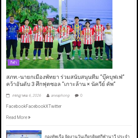
กีฬา
สภท.-นายกเมืองพัทยา ร่วมสนับสนุนทีม “บุ๊คบุฟเฟ่”
คว้าอันดับ 3 ศึกฟุตซอล “เกาะล้าน × นัควีย์ คัพ”
กรกฎาคม 6, 2026
aneaphong
0
FacebookFacebookXTwitter
Read More
กองทัพเรือ จัดงานวันเกียรติยศกีฬานาวี ประจำ