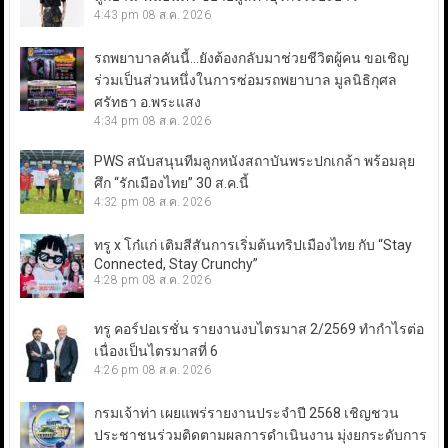
4:43 pm
08 ส.ค. 2026
รถพยาบาลคันนี้…ยังต้องกลับมาช่วยชีวิตผู้คน ขอเชิญ
ร่วมเป็นส่วนหนึ่งในการซ่อมรถพยาบาล มูลนิธิกุศล
ศรัทธา อ.พระแสง
4:34 pm
08 ส.ค. 2026
PWS สนับสนุนทีมลูกหนังสถาบันพระปกเกล้า พร้อมลุย
ศึก “รักเมืองไทย” 30 ส.ค.นี้
4:32 pm
08 ส.ค. 2026
ทรู x โก๋แก่ เติมสีสันการเริ่มต้นทริปเมืองไทย กับ “Stay
Connected, Stay Crunchy”
4:28 pm
08 ส.ค. 2026
ทรู คอร์ปอเรชั่น รายงานงบไตรมาส 2/2569 ทำกำไรต่อ
เนื่องเป็นไตรมาสที่ 6
4:26 pm
08 ส.ค. 2026
กรมเจ้าท่า เผยแพร่รายงานประจำปี 2568 เชิญชวน
ประชาชนร่วมติดตามผลการดำเนินงาน มุ่งยกระดับการ