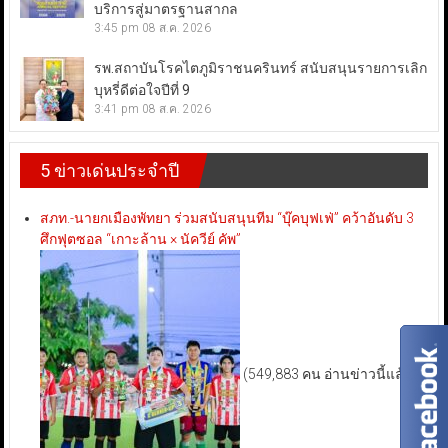
บริการสู่มาตรฐานสากล
3:45 pm
08 ส.ค. 2026
รพ.สถาบันโรคไตภูมิราชนครินทร์ สนับสนุนรายการเลิก
บุหรี่ดีต่อใจปีที่ 9
3:41 pm
08 ส.ค. 2026
5 ข่าวเด่นประจำปี
สภท.-นายกเมืองพัทยา ร่วมสนับสนุนทีม “บุ๊คบุฟเฟ่” คว้าอันดับ 3
ศึกฟุตซอล “เกาะล้าน × นัควีย์ คัพ”
(549,883 คน อ่านข่าวนี้แล้ว)