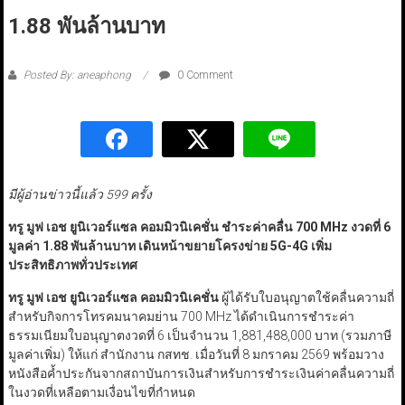
1.88 พันล้านบาท
Posted By: aneaphong
0 Comment
มีผู้อ่านข่าวนี้แล้ว 599 ครั้ง
ทรู มูฟ เอช ยูนิเวอร์แซล คอมมิวนิเคชั่น ชำระค่าคลื่น 700 MHz
งวดที่ 6
มูลค่า 1.88 พันล้านบาท เดินหน้าขยายโครงข่าย 5G-
4G
เพิ่ม
ประสิทธิภาพทั่วประเทศ
ทรู มูฟ เอช ยูนิเวอร์แซล คอมมิวนิเคชั่น
ผู้ได้รับใบอนุญาตใช้คลื่นความถี่
สำหรับกิจการโทรคมนาคมย่าน 700 MHz ได้ดำเนินการชำระค่า
ธรรมเนียมใบอนุญาตงวดที่ 6 เป็นจำนวน 1,881,488,000 บาท (รวมภาษี
มูลค่าเพิ่ม) ให้แก่ สำนักงาน กสทช. เมื่อวันที่ 8 มกราคม 2569 พร้อมวาง
หนังสือค้ำประกันจากสถาบันการเงินสำหรับการชำระเงินค่าคลื่นความถี่
ในงวดที่เหลือตามเงื่อนไขที่กำหนด