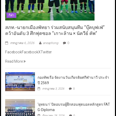
กีฬา
สภท.-นายกเมืองพัทยา ร่วมสนับสนุนทีม “บุ๊คบุฟเฟ่”
คว้าอันดับ 3 ศึกฟุตซอล “เกาะล้าน × นัควีย์ คัพ”
กรกฎาคม 6, 2026
aneaphong
0
FacebookFacebookXTwitter
Read More
กองทัพเรือ จัดงานวันเกียรติยศกีฬานาวี ประจำ
ปี 2569
กรกฎาคม 3, 2026
0
‘ยุทธนา’ ปิดอบรมผู้ฝึกสอนฟุตบอลหลักสูตร FAT
G-Diploma
มิถุนายน 28, 2026
0