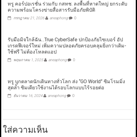
ทรู คอร์ปอเรชั่น ร่วมกับ กสทช. ลงพื้นที่หาดใหญ่ ยกระดับ
ความพร้อมโครงข่ายสื่อสารรับมือภัยพิบัติ
กรกฎาคม 21, 2026
aneaphong
0
รับมือมิจใกล้ฉัน…True CyberSafe ปกป้องภัยไซเบอร์ อัป
เกรดฟีเจอร์ใหม่ เพิ่มความปลอดภัยครอบคลุมยิ่งกว่าเดิม-
ใช้ฟรี ไม่ต้องโหลดแอป
พฤษภาคม 1, 2025
aneaphong
0
ทรู บุกตลาดนักเดินทางทั่วโลก ส่ง “GO World” ซิมโรมมิ่ง
สุดล้ำ ซิมเดียวใช้งานได้รอบโลกแบบไร้รอยต่อ
ธันวาคม 16, 2024
aneaphong
0
ใส่ความเห็น