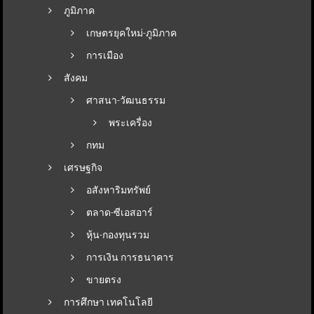
ภูมิภาค
เกษตรยุคใหม่-ภูมิภาค
การเมือง
สังคม
ศาสนา-วัฒนธรรม
พระเครื่อง
กทม
เศรษฐกิจ
อสังหาริมทรัพย์
ตลาด-ซีเอสอาร์
หุ้น-กองทุนรวม
การเงิน การธนาคาร
ขายตรง
การศึกษา เทคโนโลยี