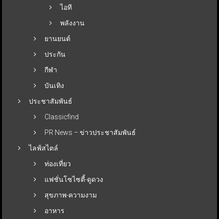
ไอที
พลังงาน
ยานยนต์
ประกัน
กีฬา
บันเทิง
ประชาสัมพันธ์
Classicfind
PR News – ข่าวประชาสัมพันธ์
ไลฟ์สไตล์
ท่องเที่ยว
แฟชั่นโซไซตี้-ดูดวง
สุขภาพ-ความงาม
อาหาร