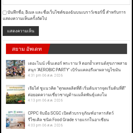
บันทึกชื่อ, อีเมล และชื่อเว็บไซต์ของฉันบนเบราว์เซอร์นี้ สำหรับการ
แสดงความเห็นครั้งถัดไป
สยาม อัพเดท
เดอะไนน์ เซ็นเตอร์ พระราม 9 ตอกย้ำเทรนด์สุขภาพสาย
สนุก ‘AEROBIC PARTY’ เบิร์นแคลอรีเผาผลาญไขมัน
4:31 pm
06 ส.ค. 2026
เจียไต๋ ชูแนวคิด “ทุกผลผลิตที่ดี เริ่มต้นจากจุดเริ่มต้นที่ดี”
ต่อยอดความเชี่ยวชาญด้านเมล็ดพันธุ์แตงโม
4:13 pm
06 ส.ค. 2026
CPPC จับมือ SCGC เปิดตัวบรรจุภัณฑ์อาหารสัตว์
รีไซเคิล ชนิด Food Grade รายแรกในอาเซียน
4:03 pm
06 ส.ค. 2026