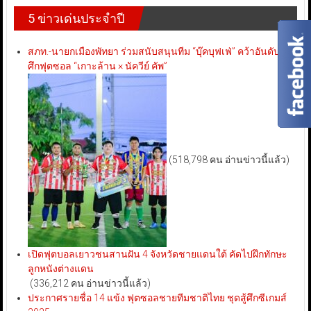
5 ข่าวเด่นประจำปี
สภท.-นายกเมืองพัทยา ร่วมสนับสนุนทีม “บุ๊คบุฟเฟ่” คว้าอันดับ 3
ศึกฟุตซอล “เกาะล้าน × นัควีย์ คัพ”
(518,798 คน อ่านข่าวนี้แล้ว)
เปิดฟุตบอลเยาวชนสานฝัน 4 จังหวัดชายแดนใต้ คัดไปฝึกทักษะ
ลูกหนังต่างแดน
(336,212 คน อ่านข่าวนี้แล้ว)
ประกาศรายชื่อ 14 แข้ง ฟุตซอลชายทีมชาติไทย ชุดสู้ศึกซีเกมส์