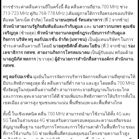
การชำระค่าคลื่นความถี่ในครั้งนี้ คือ คลื่นความถี่ย่าน 700 MHz ช่วง
713-723 MHz คู่กับ 768-778 MHz (เดิมอยู่ภายใต้การถือครองของบริษัท
ดีแทค ไตรเน็ต จำกัด) โดยมี
นายนฤพนธ์ รัตนสมาหาร
(ที่ 2 จากซ้าย)
หัวหน้าสายงานรัฐกิจสัมพันธ์และกำกับดูแล
และ
นางสาวกนกพร คุณชัย
เจริญกุล
(ซ้ายสุด)
หัวหน้าสายงานกลยุทธ์กฎระเบียบการกำกับดูแล
กิจการ บริษัท ทรู คอร์ปอเรชั่น จำกัด (มหาชน)
เป็นผู้แทนบริษัทฯ ในการ
ชำระค่าคลื่นความถี่ โดยมี
นายสุทธิศักดิ์ ตันตะโยธิน
(ที่ 3 จากซ้าย)
รอง
เลขาธิการ กสทช. สายงานกิจการโทรคมนาคม
เป็นผู้รับมอบ พร้อมด้วย
นายภูมิภัส พลการ
(ขวาสุด)
ผู้อำนวยการสำนักสื่อสารองค์กร สำนักงาน
กสทช.
ทรู คอร์ปอเรชั่น
มุ่งมั่นในการจัดการบริหารจัดการคลื่นความถี่ทุกย่านให้
มีประสิทธิภาพสูงสุด ทั้ง คลื่นความถี่ต่ำ กลาง และสูง โดยคลื่น 700 MHz
ซึ่งจัดอยู่ในกลุ่มคลื่นความถี่ต่ำ สามารถกระจายสัญญาณในระยะไกล
และการทะลุทะลวงอาคารได้ดี ช่วยเพิ่มประสิทธิภาพการให้บริการทั้งใน
เขตเมือง อาคารสูง ชุมชนหนาแน่น พื้นที่ชนบท และพื้นที่ห่างไกล
ทั้งนี้ ในเชิงเทคนิค คลื่น 700 MHz สามารถนำมาใช้งานได้ทั้ง 4G และ
5G โดยในส่วนของ 4G ช่วยเสริมความครอบคลุมและความเสถียรของ
สัญญาณพื้นฐาน รองรับการโทรและการใช้งานดาต้าในพื้นที่กว้าง ขณะ
ที่การใช้งานกับ 5G ช่วยเพิ่มพื้นที่ครอบคลุมของโครงข่ายความเร็วสูง