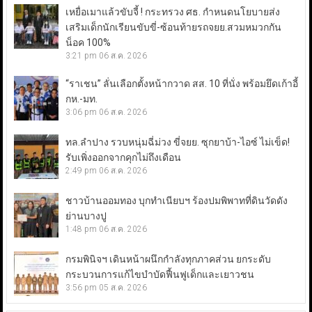
เหยื่อเมาแล้วขับจี้ ! กระทรวง ศธ. กำหนดนโยบายส่ง
เสริมเด็กนักเรียนขับขี่-ซ้อนท้ายรถจยย.สวมหมวกกัน
น็อค 100%
3:21 pm
06 ส.ค. 2026
“ราเชน” ลั่นเลือกตั้งหน้ากวาด สส. 10 ที่นั่ง พร้อมยึดเก้าอี้
กห.-มท.
3:06 pm
06 ส.ค. 2026
ทล.ลำปาง รวบหนุ่มฉี่ม่วง ขี่จยย. ซุกยาบ้า-ไอซ์ ไม่เข็ด!
รับเพิ่งออกจากคุกไม่ถึงเดือน
2:49 pm
06 ส.ค. 2026
ชาวบ้านออมทอง บุกทำเนียบฯ ร้องปมพิพาทที่ดินวัดดัง
ย่านบางปู
1:48 pm
06 ส.ค. 2026
กรมพินิจฯ เดินหน้าผนึกกำลังทุกภาคส่วน ยกระดับ
กระบวนการแก้ไขบำบัดฟื้นฟูเด็กและเยาวชน
3:56 pm
05 ส.ค. 2026