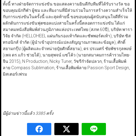
ทั้งนี้ ทางฝ่ายจัดการแข่งขัน ขอแสดงความยินดีกับทีมที่ได้รับรางวัล ขอ
ขอบคุณนักกีฬา ผู้ชม และทีมงานที่มีส่วนร่วมในการสร้างความสำเร็จให้
กับการแข่งขันในครั้งนี้ และสุดท้ายนี้ ขอขอบคุณผู้สนับสนุนใจดีที่ร่วม
ผลักดันการแข่งขันฟุตซอลแบ่งสายในครั้งนี้ตลอดการแข่งขัน ได้แก่
สมาคมหนังสือพิมพ์ส่วนภูมิภาคแห่งประเทศไทย (สภท.60ปี), บริษัท พารา
วิจัย จำกัด (HELLOHEEL แผ่นกันรองเท้ากัดและซัพพอร์ตเท้า), บริษัท ซิส
ทรอนิกส์ จำกัด (ผู้นำเข้าอุปกรณ์แปลงสัญญาณภาพและข้อมูล), ศักดิ์
สยามกรุ๊ป (ผู้ผลิตและจำหน่ายปุ๋ยศักดิ์สยาม), ดร.ปรเมศร์ ชัยพัชรกุลพงษ์
(เพจ ดร.แก้ว ช่วยได้), นายสุพจน์ แซ่โค้ว (นายกสมาคมการค้ารวมไทย-
จีน 2015), N Production, Nicky Tuner, วัชรีกำจัดปลวก, ร้านเสื้อพิมพ์
ลาย Compass Sublimation, ร้านเสื้อพิมพ์ลาย Passion Sport Design,
มิสเตอร์เฟรม
มีผู้อ่านข่าวนี้แล้ว 3385 ครั้ง