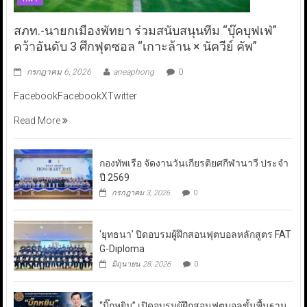
สภท.-นายกเมืองพัทยา ร่วมสนับสนุนทีม “บุ๊คบุฟเฟ่”
คว้าอันดับ 3 ศึกฟุตซอล “เกาะล้าน × นัควีย์ คัพ”
กรกฎาคม 6, 2026
aneaphong
0
FacebookFacebookXTwitter
Read More
กองทัพเรือ จัดงานวันเกียรติยศกีฬานาวี ประจำ
ปี 2569
กรกฎาคม 3, 2026
0
‘ยุทธนา’ ปิดอบรมผู้ฝึกสอนฟุตบอลหลักสูตร FAT
G-Diploma
มิถุนายน 28, 2026
0
“บิ๊กหยิม” เปิดอบรมผู้ฝึกสอนฟุตบอลขั้นพื้นฐาน