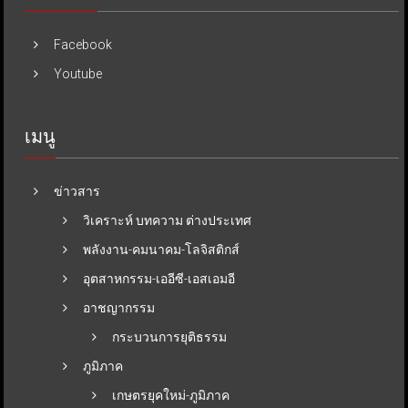
Facebook
Youtube
เมนู
ข่าวสาร
วิเคราะห์ บทความ ต่างประเทศ
พลังงาน-คมนาคม-โลจิสติกส์
อุตสาหกรรม-เออีซี-เอสเอมอี
อาชญากรรม
กระบวนการยุติธรรม
ภูมิภาค
เกษตรยุคใหม่-ภูมิภาค