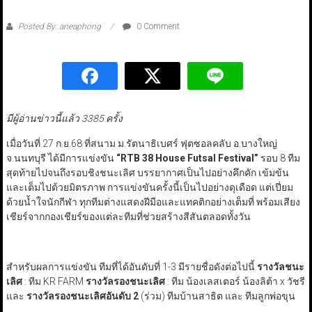
Posted By: aneaphong
0 Comment
มีผู้อ่านข่าวนี้แล้ว 3385 ครั้ง
เมื่อวันที่ 27 ก.ย.68 ที่สนาม ม.รัตนาธิเบศร์ ฟุตซอลคลับ อ.บางใหญ่
จ.นนทบุรี ได้มีการแข่งขัน
“RTB 38 House Futsal Festival”
รอบ 8 ทีม
สุดท้ายไปจนถึงรอบชิงชนะเลิศ บรรยากาศเป็นไปอย่างคึกคัก เข้มข้น
และเต็มไปด้วยมิตรภาพ การแข่งขันครั้งนี้เป็นไปอย่างดุเดือด แต่เปี่ยม
ด้วยน้ำใจนักกีฬา ทุกทีมต่างแสดงฝีมือและแทคติกอย่างเต็มที่ พร้อมเสียง
เชียร์จากกองเชียร์ของแต่ละทีมที่ช่วยสร้างสีสันตลอดทั้งวัน
สำหรับผลการแข่งขัน ทีมที่ได้อันดับที่ 1-3 มีรายชื่อดังต่อไปนี้
รางวัลชนะ
เลิศ
: ทีม KR FARM
รางวัลรองชนะเลิศ
: ทีม น้องเลสเตอร์ น้องลิต้า x วัชรี
และ
รางวัลรองชนะเลิศอันดับ
2
(ร่วม) ทีมบ้านสาธิต และ ทีมลูกพ่อขุน