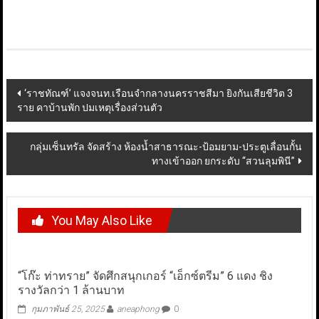
Post
‘ราชทัณฑ์’ แจงจนท.เรือนจำกลางนครราชสีมา ยิงกันเสียชีวิต 3
ราย คาบ้านพัก ปมเหตุเรื่องส่วนตัว
navigation
กลุ่มเซ็นทรัล จัดสร้าง ห้องน้ำสาธารณะ-ป้อมยาม-ประตูเลื่อนกั้น
ทางเข้าออก ยกระดับ “สวนลุมพินี”
You May Also Like
“โก๊ะ ท่าทราย” จัดศึกสนุกเกอร์ “เอ็กซ์ตรีม” 6 แดง ชิง
รางวัลกว่า 1 ล้านบาท
กุมภาพันธ์ 25, 2025
aneaphong
0