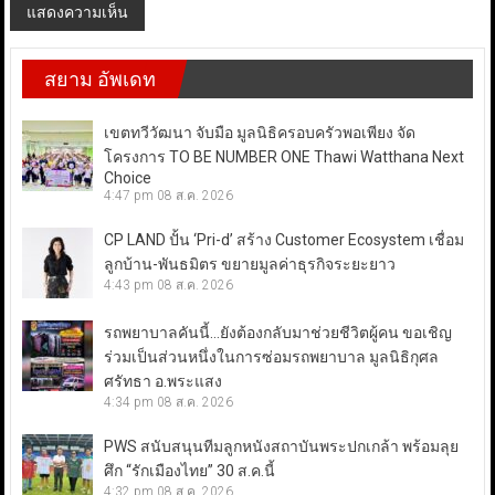
สยาม อัพเดท
เขตทวีวัฒนา จับมือ มูลนิธิครอบครัวพอเพียง จัด
โครงการ TO BE NUMBER ONE Thawi Watthana Next
Choice
4:47 pm
08 ส.ค. 2026
CP LAND ปั้น ‘Pri-d’ สร้าง Customer Ecosystem เชื่อม
ลูกบ้าน-พันธมิตร ขยายมูลค่าธุรกิจระยะยาว
4:43 pm
08 ส.ค. 2026
รถพยาบาลคันนี้…ยังต้องกลับมาช่วยชีวิตผู้คน ขอเชิญ
ร่วมเป็นส่วนหนึ่งในการซ่อมรถพยาบาล มูลนิธิกุศล
ศรัทธา อ.พระแสง
4:34 pm
08 ส.ค. 2026
PWS สนับสนุนทีมลูกหนังสถาบันพระปกเกล้า พร้อมลุย
ศึก “รักเมืองไทย” 30 ส.ค.นี้
4:32 pm
08 ส.ค. 2026