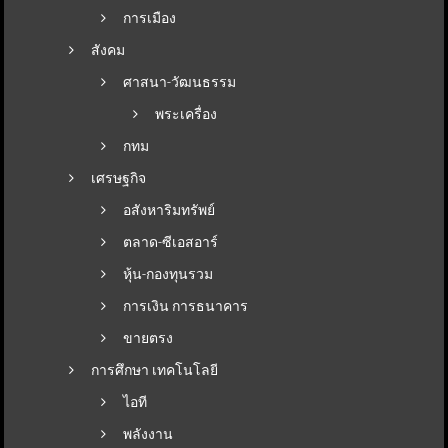
การเมือง
สังคม
ศาสนา-วัฒนธรรม
พระเครื่อง
กทม
เศรษฐกิจ
อสังหาริมทรัพย์
ตลาด-ซีเอสอาร์
หุ้น-กองทุนรวม
การเงิน การธนาคาร
ขายตรง
การศึกษา เทคโนโลยี
ไอที
พลังงาน