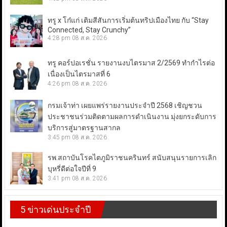
ทรู x โก๋แก่ เติมสีสันการเริ่มต้นทริปเมืองไทย กับ “Stay
Connected, Stay Crunchy”
4:28 pm
08 ส.ค. 2026
ทรู คอร์ปอเรชั่น รายงานงบไตรมาส 2/2569 ทำกำไรต่อ
เนื่องเป็นไตรมาสที่ 6
4:26 pm
08 ส.ค. 2026
กรมเจ้าท่า เผยแพร่รายงานประจำปี 2568 เชิญชวน
ประชาชนร่วมติดตามผลการดำเนินงาน มุ่งยกระดับการ
บริการสู่มาตรฐานสากล
3:45 pm
08 ส.ค. 2026
รพ.สถาบันโรคไตภูมิราชนครินทร์ สนับสนุนรายการเลิก
บุหรี่ดีต่อใจปีที่ 9
3:41 pm
08 ส.ค. 2026
5 ข่าวเด่นประจำปี