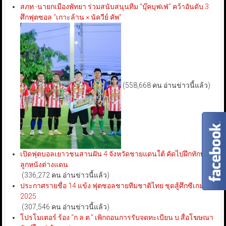
สภท.-นายกเมืองพัทยา ร่วมสนับสนุนทีม “บุ๊คบุฟเฟ่” คว้าอันดับ 3
ศึกฟุตซอล “เกาะล้าน × นัควีย์ คัพ”
(558,668 คน อ่านข่าวนี้แล้ว)
เปิดฟุตบอลเยาวชนสานฝัน 4 จังหวัดชายแดนใต้ คัดไปฝึกทักษะ
ลูกหนังต่างแดน
(336,272 คน อ่านข่าวนี้แล้ว)
ประกาศรายชื่อ 14 แข้ง ฟุตซอลชายทีมชาติไทย ชุดสู้ศึกซีเกมส์
2025
(307,546 คน อ่านข่าวนี้แล้ว)
โปรโมเตอร์ ร้อง “ก.ล.ต.” เพิกถอนการรับจดทะเบียน บ.สื่อโฆษณา