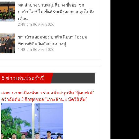
ทล.ลำปาง รวบหนุ่มฉี่ม่วง ขี่จยย. ซุก
ยาบ้า-ไอซ์ ไม่เข็ด! รับเพิ่งออกจากคุกไม่ถึง
เดือน
2:49 pm
06 ส.ค. 2026
ชาวบ้านออมทอง บุกทำเนียบฯ ร้องปม
พิพาทที่ดินวัดดังย่านบางปู
1:48 pm
06 ส.ค. 2026
5 ข่าวเด่นประจำปี
สภท.-นายกเมืองพัทยา ร่วมสนับสนุนทีม “บุ๊คบุฟเฟ่”
คว้าอันดับ 3 ศึกฟุตซอล “เกาะล้าน × นัควีย์ คัพ”