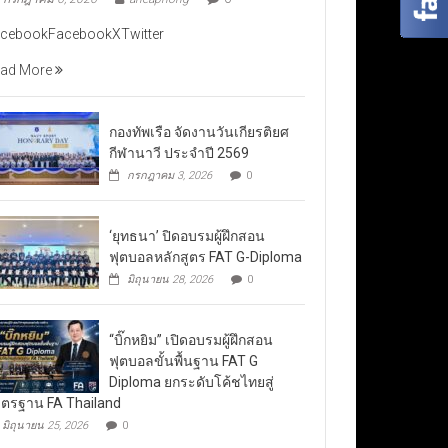
cebookFacebookXTwitter
ad More
กองทัพเรือ จัดงานวันเกียรติยศ
กีฬานาวี ประจำปี 2569
กรกฎาคม 3, 2026
0
‘ยุทธนา’ ปิดอบรมผู้ฝึกสอน
ฟุตบอลหลักสูตร FAT G-Diploma
มิถุนายน 28, 2026
0
“บิ๊กหยิม” เปิดอบรมผู้ฝึกสอน
ฟุตบอลขั้นพื้นฐาน FAT G
Diploma ยกระดับโค้ชไทยสู่
ตรฐาน FA Thailand
มิถุนายน 25, 2026
0