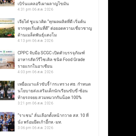
เบิร์นแคลอรีเผาผลาญไขมัน
4:31 pm
06 ส.ค. 2026
เจียไต๋ ชูแนวคิด “ทุกผลผลิตที่ดี เริ่มต้น
จากจุดเริ่มต้นที่ดี” ต่อยอดความเชี่ยวชาญ
ด้านเมล็ดพันธุ์แตงโม
4:13 pm
06 ส.ค. 2026
CPPC จับมือ SCGC เปิดตัวบรรจุภัณฑ์
อาหารสัตว์รีไซเคิล ชนิด Food Grade
รายแรกในอาเซียน
4:03 pm
06 ส.ค. 2026
เหยื่อเมาแล้วขับจี้ ! กระทรวง ศธ. กำหนด
นโยบายส่งเสริมเด็กนักเรียนขับขี่-ซ้อน
ท้ายรถจยย.สวมหมวกกันน็อค 100%
3:21 pm
06 ส.ค. 2026
“ราเชน” ลั่นเลือกตั้งหน้ากวาด สส. 10 ที่
นั่ง พร้อมยึดเก้าอี้กห.-มท.
3:06 pm
06 ส.ค. 2026