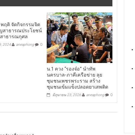
พฤติ จัดกิจกรรมจิต
็ญสาธารณประโยชน์
ญสาธารณกุศล
9, 2024
aneaphong
0
น.1 ควง “รองจ๋อ” นำทัพ
นครบาล-ภาคีเครือข่าย ลุย
ชุมชนเพชรพระราม สร้าง
ชุมชนเข้มแข็งปลอดยาเสพติด
มิถุนายน 23, 2026
aneaphong
0