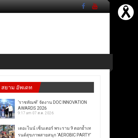
สยาม อัพเดท
‘ราชทัณฑ์’ จัดงาน DOC INNOVATION
AWARDS 2026
9:17 am
07 ส.ค. 2026
เดอะไนน์ เซ็นเตอร์ พระราม 9 ตอกย้ำเท
รนด์สุขภาพสายสนุก ‘AEROBIC PARTY’