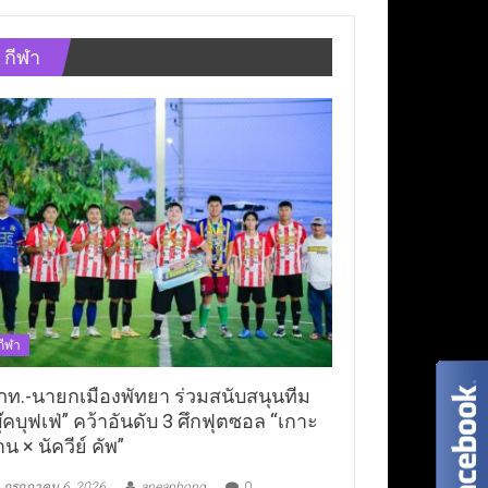
กีฬา
กีฬา
ภท.-นายกเมืองพัทยา ร่วมสนับสนุนทีม
ุ๊คบุฟเฟ่” คว้าอันดับ 3 ศึกฟุตซอล “เกาะ
าน × นัควีย์ คัพ”
กรกฎาคม 6, 2026
aneaphong
0