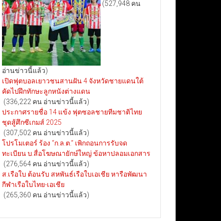
(527,948 คน
อ่านข่าวนี้แล้ว)
เปิดฟุตบอลเยาวชนสานฝัน 4 จังหวัดชายแดนใต้
คัดไปฝึกทักษะลูกหนังต่างแดน
(336,222 คน อ่านข่าวนี้แล้ว)
ประกาศรายชื่อ 14 แข้ง ฟุตซอลชายทีมชาติไทย
ชุดสู้ศึกซีเกมส์ 2025
(307,502 คน อ่านข่าวนี้แล้ว)
โปรโมเตอร์ ร้อง “ก.ล.ต.” เพิกถอนการรับจด
ทะเบียน บ.สื่อโฆษณายักษ์ใหญ่ ข้อหาปลอมเอกสาร
(276,564 คน อ่านข่าวนี้แล้ว)
ส.เรือใบ ต้อนรับ สหพันธ์เรือใบเอเชีย หารือพัฒนา
กีฬาเรือใบไทย-เอเชีย
(265,360 คน อ่านข่าวนี้แล้ว)