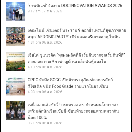
‘ราชทัณฑ์’ จัดงาน DOC INNOVATION AWARDS 2026
9:17 am
07 ส.ค. 2026
เดอะไนน์ เซ็นเตอร์ พระราม 9 ตอกย้ำเทรนด์สุขภาพสาย
สนุก ‘AEROBIC PARTY’ เบิร์นแคลอรีเผาผลาญไขมัน
4:31 pm
06 ส.ค. 2026
เจียไต๋ ชูแนวคิด “ทุกผลผลิตที่ดี เริ่มต้นจากจุดเริ่มต้นที่ดี”
ต่อยอดความเชี่ยวชาญด้านเมล็ดพันธุ์แตงโม
4:13 pm
06 ส.ค. 2026
CPPC จับมือ SCGC เปิดตัวบรรจุภัณฑ์อาหารสัตว์
รีไซเคิล ชนิด Food Grade รายแรกในอาเซียน
4:03 pm
06 ส.ค. 2026
เหยื่อเมาแล้วขับจี้ ! กระทรวง ศธ. กำหนดนโยบายส่ง
เสริมเด็กนักเรียนขับขี่-ซ้อนท้ายรถจยย.สวมหมวกกัน
น็อค 100%
3:21 pm
06 ส.ค. 2026