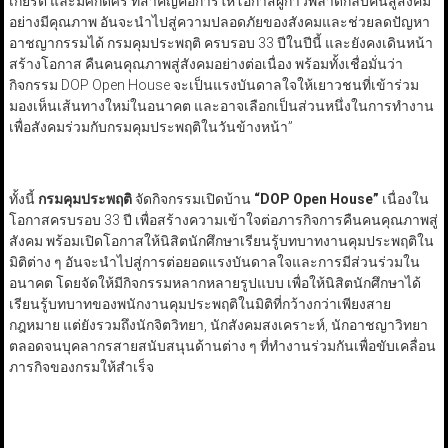
เกียรติ และมีศักดิ์ศรี ที่สำคัญคือการให้โอกาสผู้ก้าวพลาดกลับคืนสู่สังคม
อย่างมีคุณภาพ อันจะนำไปสู่ความปลอดภัยของสังคมและช่วยลดปัญหา
อาชญากรรมได้ กรมคุมประพฤติ ครบรอบ 33 ปีในปีนี้ และยังคงเดินหน้า
สร้างโอกาส คืนคนคุณภาพสู่สังคมอย่างต่อเนื่อง พร้อมทั้งเชื่อมั่นว่า
กิจกรรม DOP Open House จะเป็นแรงบันดาลใจให้เยาวชนที่เข้าร่วม
มองเห็นเส้นทางใหม่ในอนาคต และอาจเลือกเป็นส่วนหนึ่งในการทำงาน
เพื่อสังคมร่วมกับกรมคุมประพฤติในวันข้างหน้า”
ทั้งนี้
กรมคุมประพฤติ
จัดกิจกรรมเปิดบ้าน
“DOP Open House”
เนื่องใน
โอกาสครบรอบ 33 ปี เพื่อสร้างความเข้าใจต่อภารกิจการคืนคนคุณภาพสู่
สังคม พร้อมเปิดโอกาสให้นิสิตนักศึกษาเรียนรู้บทบาทงานคุมประพฤติใน
มิติต่าง ๆ อันจะนำไปสู่การต่อยอดแรงบันดาลใจและการมีส่วนร่วมใน
อนาคต โดยจัดให้มีกิจกรรมหลากหลายรูปแบบ เพื่อให้นิสิตนักศึกษาได้
เรียนรู้บทบาทของพนักงานคุมประพฤติในมิติที่กว้างกว่าเพียงสาย
กฎหมาย แต่ยังรวมถึงนักจิตวิทยา, นักสังคมสงเคราะห์, นักอาชญาวิทยา
ตลอดจนบุคลากรสายสนับสนุนด้านต่าง ๆ ที่ทำงานร่วมกันเพื่อขับเคลื่อน
ภารกิจของกรมให้สำเร็จ