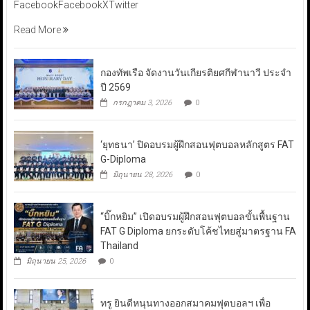
FacebookFacebookXTwitter
Read More
กองทัพเรือ จัดงานวันเกียรติยศกีฬานาวี ประจำ
ปี 2569
กรกฎาคม 3, 2026
0
‘ยุทธนา’ ปิดอบรมผู้ฝึกสอนฟุตบอลหลักสูตร FAT
G-Diploma
มิถุนายน 28, 2026
0
“บิ๊กหยิม” เปิดอบรมผู้ฝึกสอนฟุตบอลขั้นพื้นฐาน
FAT G Diploma ยกระดับโค้ชไทยสู่มาตรฐาน FA
Thailand
มิถุนายน 25, 2026
0
ทรู ยินดีหนุนทางออกสมาคมฟุตบอลฯ เพื่อ