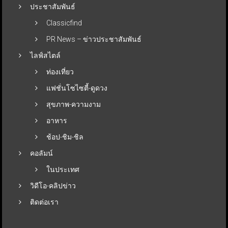
ประชาสัมพันธ์
Classicfind
PR News – ข่าวประชาสัมพันธ์
ไลฟ์สไตล์
ท่องเที่ยว
แฟชั่นโซไซตี้-ดูดวง
สุขภาพ-ความงาม
อาหาร
ช้อป-ชิม-ชิล
คอลัมน์
ในประเทศ
วิดีโอ-คลิปข่าว
ติดต่อเรา