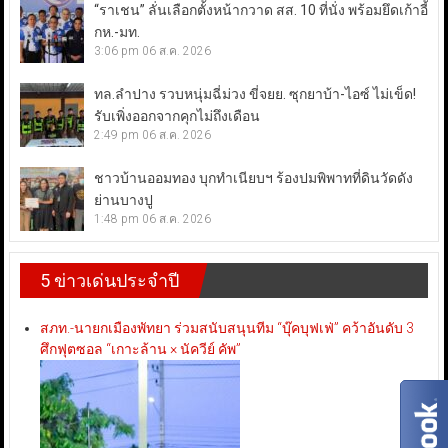
“ราเชน” ลั่นเลือกตั้งหน้ากวาด สส. 10 ที่นั่ง พร้อมยึดเก้าอี้
กห.-มท.
3:06 pm
06 ส.ค. 2026
ทล.ลำปาง รวบหนุ่มฉี่ม่วง ขี่จยย. ซุกยาบ้า-ไอซ์ ไม่เข็ด!
รับเพิ่งออกจากคุกไม่ถึงเดือน
2:49 pm
06 ส.ค. 2026
ชาวบ้านออมทอง บุกทำเนียบฯ ร้องปมพิพาทที่ดินวัดดัง
ย่านบางปู
1:48 pm
06 ส.ค. 2026
5 ข่าวเด่นประจำปี
สภท.-นายกเมืองพัทยา ร่วมสนับสนุนทีม “บุ๊คบุฟเฟ่” คว้าอันดับ 3
ศึกฟุตซอล “เกาะล้าน × นัควีย์ คัพ”