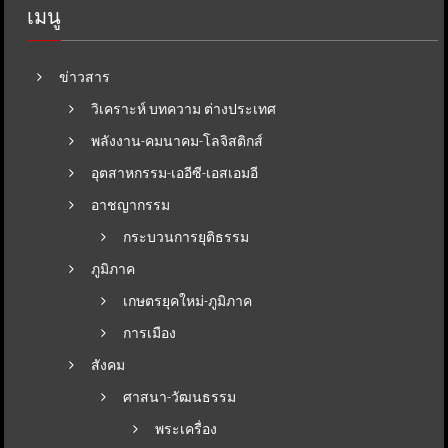
เมนู
ข่าวสาร
วิเคราะห์ บทความ ต่างประเทศ
พลังงาน-คมนาคม-โลจิสติกส์
อุตสาหกรรม-เออีซี-เอสเอมอี
อาชญากรรม
กระบวนการยุติธรรม
ภูมิภาค
เกษตรยุคใหม่-ภูมิภาค
การเมือง
สังคม
ศาสนา-วัฒนธรรม
พระเครื่อง