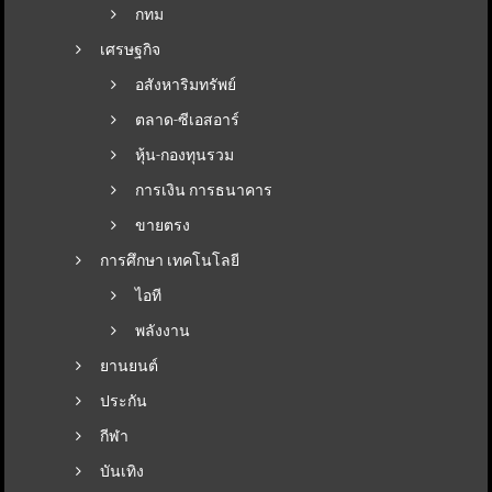
กทม
เศรษฐกิจ
อสังหาริมทรัพย์
ตลาด-ซีเอสอาร์
หุ้น-กองทุนรวม
การเงิน การธนาคาร
ขายตรง
การศึกษา เทคโนโลยี
ไอที
พลังงาน
ยานยนต์
ประกัน
กีฬา
บันเทิง