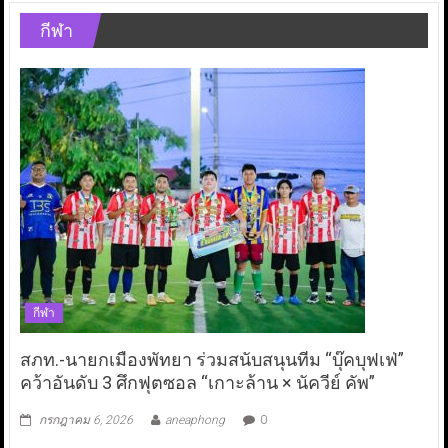
กีฬา
กีฬา
สภท.-นายกเมืองพัทยา ร่วมสนับสนุนทีม “บุ๊คบุฟเฟ่”
คว้าอันดับ 3 ศึกฟุตซอล “เกาะล้าน × นัควีย์ คัพ”
กรกฎาคม 6, 2026
aneaphong
0