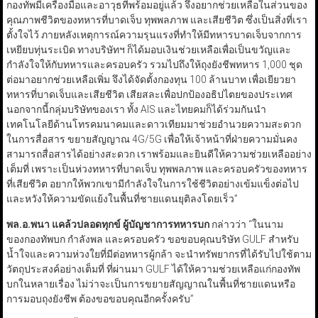
กองทัพมีเครื่องมือและอาวุธที่พร้อมอยู่แล้ว จึงอยากช่วยเหลือในส่วนของ
คุณภาพชีวิตของทหารที่บาดเจ็บ ทุพพลภาพ และเสียชีวิต ซึ่งเป็นสิ่งที่เรา
ตั้งใจไว้ ภายหลังเหตุการณ์ความรุนแรงที่ทำให้มีทหารบาดเจ็บจากการ
เหยียบทุ่นระเบิด ทางบริษัทฯ ก็ได้มอบเงินช่วยเหลือเพื่อเป็นขวัญและ
กำลังใจให้กับทหารและครอบครัว รวมไปถึงให้ถุงยังชีพทหาร 1,000 ชุด
ต่อมาอยากช่วยเหลือเพิ่ม จึงได้จัดตั้งกองทุน 100 ล้านบาท เพื่อเยียวยา
ทหารที่บาดเจ็บและเสียชีวิต เสียสละเพื่อปกป้องอธิปไตยของประเทศ
นอกจากนี้กลุ่มบริษัทของเรา ทั้ง AIS และไทยคมก็ได้ร่วมกันนำ
เทคโนโลยีด้านโทรคมนาคมและดาวเทียมมาช่วยอำนวยความสะดวก
ในการสื่อสาร ขยายสัญญาณ 4G/5G เพื่อให้เจ้าหน้าที่ฝ่ายความมั่นคง
สามารถสื่อสารได้อย่างสะดวก เราพร้อมและยินดีให้ความช่วยเหลืออย่าง
เต็มที่ เพราะเป็นห่วงทหารที่บาดเจ็บ ทุพพลภาพ และครอบครัวของทหาร
ที่เสียชีวิต อยากให้พวกเขามีกำลังใจในการใช้ชีวิตอย่างเข้มแข็งต่อไป
และหวังให้ความขัดแย้งในพื้นที่ชายแดนยุติลงโดยเร็ว”
พล.อ.พนา แคล้วปลอดทุกข์ ผู้บัญชาการทหารบก
กล่าวว่า “ในนาม
ของกองทัพบก กำลังพล และครอบครัว ขอขอบคุณบริษัท GULF สำหรับ
น้ำใจและความห่วงใยที่มีต่อทหารผู้กล้า จะนำทรัพยากรที่ได้รับไปใช้ตาม
วัตถุประสงค์อย่างเต็มที่ ที่ผ่านมา GULF ได้ให้ความช่วยเหลือแก่กองทัพ
บกในหลายเรื่อง ไม่ว่าจะเป็นการขยายสัญญาณในพื้นที่ชายแดนหรือ
การมอบถุงยังชีพ ต้องขอขอบคุณอีกครั้งครับ”