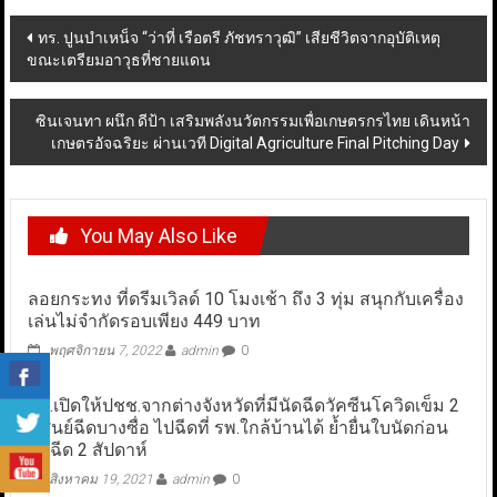
Post
ทร. ปูนบำเหน็จ “ว่าที่ เรือตรี ภัชทราวุฒิ” เสียชีวิตจากอุบัติเหตุ
ขณะเตรียมอาวุธที่ชายแดน
navigation
ซินเจนทา ผนึก ดีป้า เสริมพลังนวัตกรรมเพื่อเกษตรกรไทย เดินหน้า
เกษตรอัจฉริยะ ผ่านเวที Digital Agriculture Final Pitching Day
You May Also Like
ลอยกระทง ที่ดรีมเวิลด์ 10 โมงเช้า ถึง 3 ทุ่ม สนุกกับเครื่อง
เล่นไม่จำกัดรอบเพียง 449 บาท
พฤศจิกายน 7, 2022
admin
0
สธ.เปิดให้ปชช.จากต่างจังหวัดที่มีนัดฉีดวัคซีนโควิดเข็ม 2
ที่ศูนย์ฉีดบางซื่อ ไปฉีดที่ รพ.ใกล้บ้านได้ ย้ำยื่นใบนัดก่อน
วันฉีด 2 สัปดาห์
สิงหาคม 19, 2021
admin
0