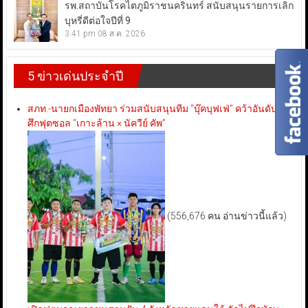
รพ.สถาบันโรคไตภูมิราชนครินทร์ สนับสนุนรายการเลิก
บุหรี่ดีต่อใจปีที่ 9
3:41 pm
08 ส.ค. 2026
5 ข่าวเด่นประจำปี
สภท.-นายกเมืองพัทยา ร่วมสนับสนุนทีม “บุ๊คบุฟเฟ่” คว้าอันดับ 3
ศึกฟุตซอล “เกาะล้าน × นัควีย์ คัพ”
(556,676 คน อ่านข่าวนี้แล้ว)