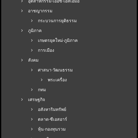
อุตสาหกรรม-เออีซี-เอสเอมอี
อาชญากรรม
กระบวนการยุติธรรม
ภูมิภาค
เกษตรยุคใหม่-ภูมิภาค
การเมือง
สังคม
ศาสนา-วัฒนธรรม
พระเครื่อง
กทม
เศรษฐกิจ
อสังหาริมทรัพย์
ตลาด-ซีเอสอาร์
หุ้น-กองทุนรวม