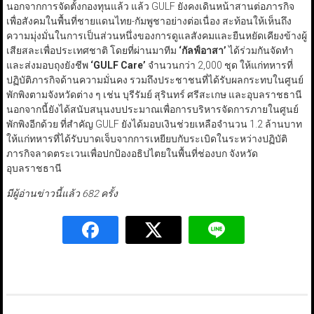
นอกจากการจัดตั้งกองทุนแล้ว แล้ว GULF ยังคงเดินหน้าสานต่อภารกิจ
เพื่อสังคมในพื้นที่ชายแดนไทย-กัมพูชาอย่างต่อเนื่อง สะท้อนให้เห็นถึง
ความมุ่งมั่นในการเป็นส่วนหนึ่งของการดูแลสังคมและยืนหยัดเคียงข้างผู้
เสียสละเพื่อประเทศชาติ โดยที่ผ่านมาทีม
‘
กัลฟ์อาสา
’
ได้ร่วมกันจัดทำ
และส่งมอบถุงยังชีพ
‘GULF Care’
จำนวนกว่า 2,000 ชุด ให้แก่ทหารที่
ปฏิบัติภารกิจด้านความมั่นคง รวมถึงประชาชนที่ได้รับผลกระทบในศูนย์
พักพิงตามจังหวัดต่าง ๆ เช่น บุรีรัมย์ สุรินทร์ ศรีสะเกษ และอุบลราชธานี
นอกจากนี้ยังได้สนับสนุนงบประมาณเพื่อการบริหารจัดการภายในศูนย์
พักพิงอีกด้วย ที่สำคัญ GULF ยังได้มอบเงินช่วยเหลือจำนวน 1.2 ล้านบาท
ให้แก่ทหารที่ได้รับบาดเจ็บจากการเหยียบกับระเบิดในระหว่างปฏิบัติ
ภารกิจลาดตระเวนเพื่อปกป้องอธิปไตยในพื้นที่ช่องบก จังหวัด
อุบลราชธานี
มีผู้อ่านข่าวนี้แล้ว 682 ครั้ง