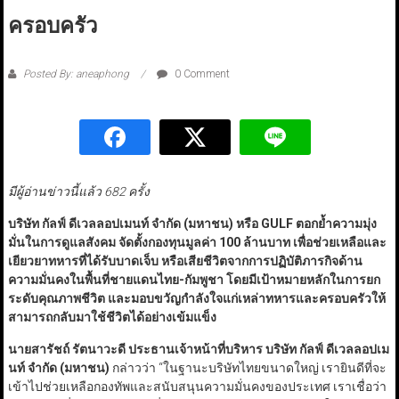
ครอบครัว
Posted By: aneaphong
0 Comment
มีผู้อ่านข่าวนี้แล้ว 682 ครั้ง
บริษัท กัลฟ์ ดีเวลลอปเมนท์ จำกัด (มหาชน) หรือ GULF
ตอกย้ำความมุ่ง
มั่นในการดูแลสังคม จัดตั้งกองทุนมูลค่า
100
ล้านบาท เพื่อช่วยเหลือและ
เยียวยาทหารที่ได้รับบาดเจ็บ หรือเสียชีวิตจากการปฏิบัติภารกิจด้าน
ความมั่นคงในพื้นที่ชายแดนไทย-กัมพูชา โดยมีเป้าหมายหลักในการยก
ระดับคุณภาพชีวิต และมอบขวัญกำลังใจแก่เหล่าทหารและครอบครัวให้
สามารถกลับมาใช้ชีวิตได้อย่างเข้มแข็ง
นายสารัชถ์ รัตนาวะดี ประธานเจ้าหน้าที่บริหาร บริษัท กัลฟ์ ดีเวลลอปเม
นท์ จำกัด (มหาชน)
กล่าวว่า “ในฐานะบริษัทไทยขนาดใหญ่ เรายินดีที่จะ
เข้าไปช่วยเหลือกองทัพและสนับสนุนความมั่นคงของประเทศ เราเชื่อว่า