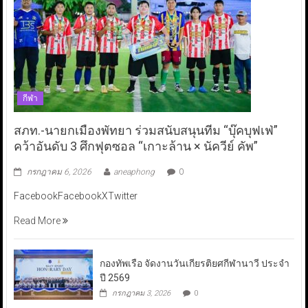
กีฬา
สภท.-นายกเมืองพัทยา ร่วมสนับสนุนทีม “บุ๊คบุฟเฟ่”
คว้าอันดับ 3 ศึกฟุตซอล “เกาะล้าน × นัควีย์ คัพ”
กรกฎาคม 6, 2026
aneaphong
0
FacebookFacebookXTwitter
Read More
กองทัพเรือ จัดงานวันเกียรติยศกีฬานาวี ประจำ
ปี 2569
กรกฎาคม 3, 2026
0