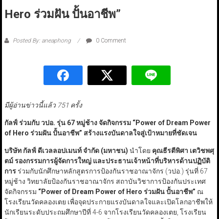
Hero ร่วมฝัน ปั้นอาชีพ”
Posted By: aneaphong
0 Comment
มีผู้อ่านข่าวนี้แล้ว 751 ครั้ง
กัลฟ์ ร่วมกับ วปอ. รุ่น
67
หมู่ช้าง จัดกิจกรรม
“Power of Dream Power
of Hero
ร่วมฝัน ปั้นอาชีพ
”
สร้างแรงบันดาลใจสู่เป้าหมายที่ชัดเจน
บริษัท กัลฟ์ ดีเวลลอปเมนท์ จำกัด (มหาชน)
นำโดย
คุณธีรตีพิศา เตวิชพศุ
ตม์
รองกรรมการผู้จัดการใหญ่ และประธานเจ้าหน้าที่บริหารด้านปฏิบัติ
การ
ร่วมกับนักศึกษาหลักสูตรการป้องกันราชอาณาจักร (วปอ.) รุ่นที่ 67
หมู่ช้าง วิทยาลัยป้องกันราชอาณาจักร สถาบันวิชาการป้องกันประเทศ
จัดกิจกรรม
“Power of Dream Power of Hero
ร่วมฝัน ปั้นอาชีพ
”
ณ
โรงเรียนวัดคลองเตย เพื่อจุดประกายแรงบันดาลใจและเปิดโลกอาชีพให้
นักเรียนระดับประถมศึกษาปีที่ 4-6 จากโรงเรียนวัดคลองเตย, โรงเรียน