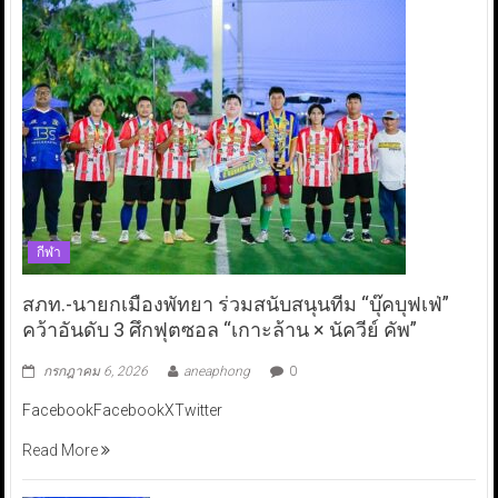
กีฬา
สภท.-นายกเมืองพัทยา ร่วมสนับสนุนทีม “บุ๊คบุฟเฟ่”
คว้าอันดับ 3 ศึกฟุตซอล “เกาะล้าน × นัควีย์ คัพ”
กรกฎาคม 6, 2026
aneaphong
0
FacebookFacebookXTwitter
Read More