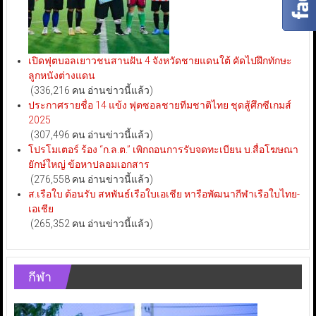
เปิดฟุตบอลเยาวชนสานฝัน 4 จังหวัดชายแดนใต้ คัดไปฝึกทักษะ
ลูกหนังต่างแดน
(336,216 คน อ่านข่าวนี้แล้ว)
ประกาศรายชื่อ 14 แข้ง ฟุตซอลชายทีมชาติไทย ชุดสู้ศึกซีเกมส์
2025
(307,496 คน อ่านข่าวนี้แล้ว)
โปรโมเตอร์ ร้อง “ก.ล.ต.” เพิกถอนการรับจดทะเบียน บ.สื่อโฆษณา
ยักษ์ใหญ่ ข้อหาปลอมเอกสาร
(276,558 คน อ่านข่าวนี้แล้ว)
ส.เรือใบ ต้อนรับ สหพันธ์เรือใบเอเชีย หารือพัฒนากีฬาเรือใบไทย-
เอเชีย
(265,352 คน อ่านข่าวนี้แล้ว)
กีฬา