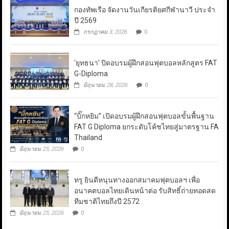
กองทัพเรือ จัดงานวันเกียรติยศกีฬานาวี ประจำ
ปี 2569
กรกฎาคม 3, 2026
0
‘ยุทธนา’ ปิดอบรมผู้ฝึกสอนฟุตบอลหลักสูตร FAT
G-Diploma
มิถุนายน 28, 2026
0
“บิ๊กหยิม” เปิดอบรมผู้ฝึกสอนฟุตบอลขั้นพื้นฐาน
FAT G Diploma ยกระดับโค้ชไทยสู่มาตรฐาน FA
Thailand
มิถุนายน 25, 2026
0
ทรู ยินดีหนุนทางออกสมาคมฟุตบอลฯ เพื่อ
อนาคตบอลไทยเดินหน้าต่อ รับสิทธิ์ถ่ายทอดสด
ทีมชาติไทยถึงปี 2572
มิถุนายน 25, 2026
0