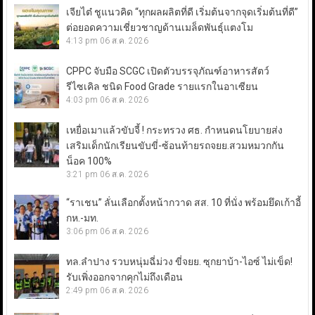
เจียไต๋ ชูแนวคิด “ทุกผลผลิตที่ดี เริ่มต้นจากจุดเริ่มต้นที่ดี”
ต่อยอดความเชี่ยวชาญด้านเมล็ดพันธุ์แตงโม
4:13 pm
06 ส.ค. 2026
CPPC จับมือ SCGC เปิดตัวบรรจุภัณฑ์อาหารสัตว์
รีไซเคิล ชนิด Food Grade รายแรกในอาเซียน
4:03 pm
06 ส.ค. 2026
เหยื่อเมาแล้วขับจี้ ! กระทรวง ศธ. กำหนดนโยบายส่ง
เสริมเด็กนักเรียนขับขี่-ซ้อนท้ายรถจยย.สวมหมวกกัน
น็อค 100%
3:21 pm
06 ส.ค. 2026
“ราเชน” ลั่นเลือกตั้งหน้ากวาด สส. 10 ที่นั่ง พร้อมยึดเก้าอี้
กห.-มท.
3:06 pm
06 ส.ค. 2026
ทล.ลำปาง รวบหนุ่มฉี่ม่วง ขี่จยย. ซุกยาบ้า-ไอซ์ ไม่เข็ด!
รับเพิ่งออกจากคุกไม่ถึงเดือน
2:49 pm
06 ส.ค. 2026