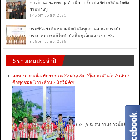
ชาวบ้านออมทอง บุกทำเนียบฯ ร้องปมพิพาทที่ดินวัดดัง
ย่านบางปู
1:48 pm
06 ส.ค. 2026
กรมพินิจฯ เดินหน้าผนึกกำลังทุกภาคส่วน ยกระดับ
กระบวนการแก้ไขบำบัดฟื้นฟูเด็กและเยาวชน
3:56 pm
05 ส.ค. 2026
5 ข่าวเด่นประจำปี
สภท.-นายกเมืองพัทยา ร่วมสนับสนุนทีม “บุ๊คบุฟเฟ่” คว้าอันดับ 3
ศึกฟุตซอล “เกาะล้าน × นัควีย์ คัพ”
(521,905 คน อ่านข่าวนี้แล้ว)