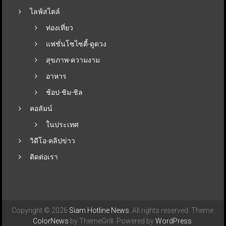
ไลฟ์สไตล์
ท่องเที่ยว
แฟชั่นโซไซตี้-ดูดวง
สุขภาพ-ความงาม
อาหาร
ช้อป-ชิม-ชิล
คอลัมน์
ในประเทศ
วิดีโอ-คลิปข่าว
ติดต่อเรา
Copyright © 2026
Siam Hotline News
. All rights reserved. Theme:
ColorNews
by ThemeGrill. Powered by
WordPress
.