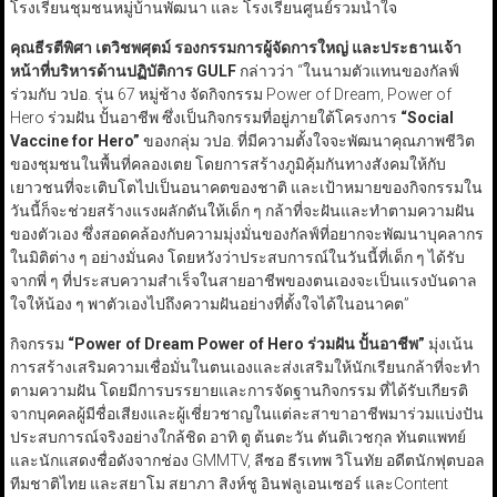
โรงเรียนชุมชนหมู่บ้านพัฒนา และ โรงเรียนศูนย์รวมน้ำใจ
คุณธีรตีพิศา เตวิชพศุตม์ รองกรรมการผู้จัดการใหญ่ และประธานเจ้า
หน้าที่บริหารด้านปฏิบัติการ GULF
กล่าวว่า “ในนามตัวแทนของกัลฟ์
ร่วมกับ วปอ. รุ่น 67 หมู่ช้าง จัดกิจกรรม Power of Dream, Power of
Hero ร่วมฝัน ปั้นอาชีพ ซึ่งเป็นกิจกรรมที่อยู่ภายใต้โครงการ
“Social
Vaccine for Hero”
ของกลุ่ม วปอ. ที่มีความตั้งใจจะพัฒนาคุณภาพชีวิต
ของชุมชนในพื้นที่คลองเตย โดยการสร้างภูมิคุ้มกันทางสังคมให้กับ
เยาวชนที่จะเติบโตไปเป็นอนาคตของชาติ และเป้าหมายของกิจกรรมใน
วันนี้ก็จะช่วยสร้างแรงผลักดันให้เด็ก ๆ กล้าที่จะฝันและทำตามความฝัน
ของตัวเอง ซึ่งสอดคล้องกับความมุ่งมั่นของกัลฟ์ที่อยากจะพัฒนาบุคลากร
ในมิติต่าง ๆ อย่างมั่นคง โดยหวังว่าประสบการณ์ในวันนี้ที่เด็ก ๆ ได้รับ
จากพี่ ๆ ที่ประสบความสำเร็จในสายอาชีพของตนเองจะเป็นแรงบันดาล
ใจให้น้อง ๆ พาตัวเองไปถึงความฝันอย่างที่ตั้งใจได้ในอนาคต”
กิจกรรม
“Power of Dream Power of Hero
ร่วมฝัน ปั้นอาชีพ
”
มุ่งเน้น
การสร้างเสริมความเชื่อมั่นในตนเองและส่งเสริมให้นักเรียนกล้าที่จะทำ
ตามความฝัน โดยมีการบรรยายและการจัดฐานกิจกรรม ที่ได้รับเกียรติ
จากบุคคลผู้มีชื่อเสียงและผู้เชี่ยวชาญในแต่ละสาขาอาชีพมาร่วมแบ่งปัน
ประสบการณ์จริงอย่างใกล้ชิด อาทิ ตู ต้นตะวัน ตันติเวชกุล ทันตแพทย์
และนักแสดงชื่อดังจากช่อง GMMTV, ลีซอ ธีรเทพ วิโนทัย อดีตนักฟุตบอล
ทีมชาติไทย และสยาโม สยาภา สิงห์ชู อินฟลูเอนเซอร์ และContent