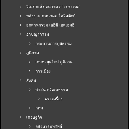
วิเคราะห์ บทความ ต่างประเทศ
พลังงาน-คมนาคม-โลจิสติกส์
อุตสาหกรรม-เออีซี-เอสเอมอี
อาชญากรรม
กระบวนการยุติธรรม
ภูมิภาค
เกษตรยุคใหม่-ภูมิภาค
การเมือง
สังคม
ศาสนา-วัฒนธรรม
พระเครื่อง
กทม
เศรษฐกิจ
อสังหาริมทรัพย์