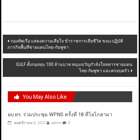
Post
กองทัพเรือ แสดงความเสียใจ ข้าราชการเสียชีวิต ขณะปฏิบัติ
ภารกิจพื้นที่ชายแดนไทย-กัมพูชา
navigation
GULF ตั้งกองทุน 100 ล้านบาท หนุนขวัญกำลังใจทหารชายแดน
ไทย-กัมพูชา และครอบครัว
You May Also Like
ผบ.ทร. ร่วมประชุม WPNS ครั้งที่ 18 ที่โยโกฮามา
พฤศจิกายน 8, 2022
admin
0