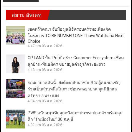
สยาม อัพเดท
เขตทวีวัฒนา จับมือ มูลนิธิครอบครัวพอเพียง จัด
โครงการ TO BE NUMBER ONE Thawi Watthana Next
Choice
4:47 pm
08 ส.ค. 2026
CP LAND ปั้น ‘Pri-d’ สร้าง Customer Ecosystem เชื่อม
ลูกบ้าน-พันธมิตร ขยายมูลค่าธุรกิจระยะยาว
4:43 pm
08 ส.ค. 2026
รถพยาบาลคันนี้…ยังต้องกลับมาช่วยชีวิตผู้คน ขอเชิญ
ร่วมเป็นส่วนหนึ่งในการซ่อมรถพยาบาล มูลนิธิกุศล
ศรัทธา อ.พระแสง
4:34 pm
08 ส.ค. 2026
PWS สนับสนุนทีมลูกหนังสถาบันพระปกเกล้า พร้อมลุย
ศึก “รักเมืองไทย” 30 ส.ค.นี้
4:32 pm
08 ส.ค. 2026