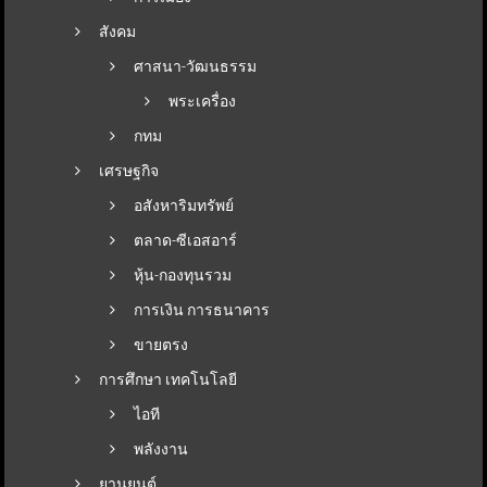
สังคม
ศาสนา-วัฒนธรรม
พระเครื่อง
กทม
เศรษฐกิจ
อสังหาริมทรัพย์
ตลาด-ซีเอสอาร์
หุ้น-กองทุนรวม
การเงิน การธนาคาร
ขายตรง
การศึกษา เทคโนโลยี
ไอที
พลังงาน
ยานยนต์