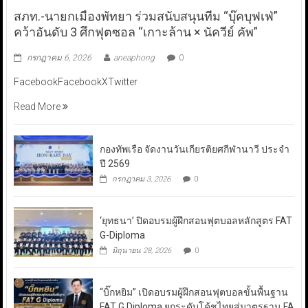
สภท.-นายกเมืองพัทยา ร่วมสนับสนุนทีม “บุ๊คบุฟเฟ่”
คว้าอันดับ 3 ศึกฟุตซอล “เกาะล้าน × นัควีย์ คัพ”
กรกฎาคม 6, 2026
aneaphong
0
FacebookFacebookXTwitter
Read More
กองทัพเรือ จัดงานวันเกียรติยศกีฬานาวี ประจำ
ปี 2569
กรกฎาคม 3, 2026
0
‘ยุทธนา’ ปิดอบรมผู้ฝึกสอนฟุตบอลหลักสูตร FAT
G-Diploma
มิถุนายน 28, 2026
0
“บิ๊กหยิม” เปิดอบรมผู้ฝึกสอนฟุตบอลขั้นพื้นฐาน
FAT G Diploma ยกระดับโค้ชไทยสู่มาตรฐาน FA