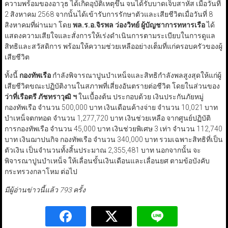
ความพร้อมของอาวุธ ได้เกิดอุบัติเหตุขึ้น จนได้รับบาดเจ็บสาหัส เมื่อวันที่
2 สิงหาคม 2568 จากนั้นได้เข้ารับการรักษาตัวและเสียชีวิตเมื่อวันที่ 8
สิงหาคมที่ผ่านมา โดย
พล.ร.อ.จิรพล ว่องวิทย์ ผู้บัญชาการทหารเรือ
ได้
แสดงความเสียใจและสั่งการให้เร่งดำเนินการตามระเบียบในการดูแล
สิทธิและสวัสดิการ พร้อมให้ความช่วยเหลืออย่างเต็มที่แก่ครอบครัวของผู้
เสียชีวิต
ทั้งนี้
กองทัพเรือ
กำลังพิจารณาปูนบำเหน็จและสิทธิกำลังพลสูงสุดให้แก่ผู้
เสียชีวิตขณะปฏิบัติงานในสภาพที่เสี่ยงอันตรายต่อชีวิต โดยในส่วนของ
ว่าที่เรือตรี ภัชทราวุฒิ ฯ
ในเบื้องต้น ประกอบด้วย เงินประกันภัยหมู่
กองทัพเรือ จำนวน 500,000 บาท เงินเดือนค้างจ่าย จำนวน 10,021 บาท
บำเหน็จตกทอด จำนวน 1,277,720 บาท เงินช่วยเหลือ จากศูนย์ปฏิบัติ
การกองทัพเรือ จำนวน 45,000 บาท เงินช่วยพิเศษ 3 เท่า จำนวน 112,740
บาท เงินฌาปนกิจ กองทัพเรือ จำนวน 340,000 บาท รวมเฉพาะสิทธิที่เป็น
ตัวเงิน เป็นจำนวนทั้งสิ้นประมาณ 2,355,481 บาท นอกจากนั้น จะ
พิจารณาปูนบำเหน็จ ให้เลื่อนขั้นเงินเดือนและเลื่อนยศ ตามข้อบังคับ
กระทรวงกลาโหม ต่อไป
มีผู้อ่านข่าวนี้แล้ว 793 ครั้ง