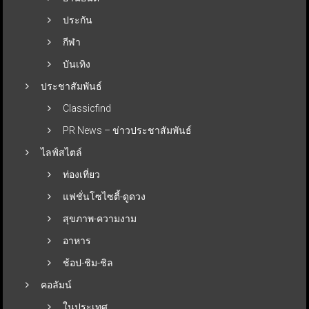
ประกัน
กีฬา
บันเทิง
ประชาสัมพันธ์
Classicfind
PR News – ข่าวประชาสัมพันธ์
ไลฟ์สไตล์
ท่องเที่ยว
แฟชั่นโซไซตี้-ดูดวง
สุขภาพ-ความงาม
อาหาร
ช้อป-ชิม-ชิล
คอลัมน์
ในประเทศ