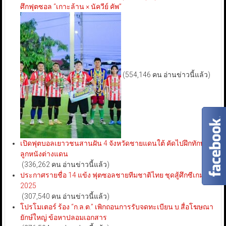
ศึกฟุตซอล “เกาะล้าน × นัควีย์ คัพ”
(554,146 คน อ่านข่าวนี้แล้ว)
เปิดฟุตบอลเยาวชนสานฝัน 4 จังหวัดชายแดนใต้ คัดไปฝึกทักษะ
ลูกหนังต่างแดน
(336,262 คน อ่านข่าวนี้แล้ว)
ประกาศรายชื่อ 14 แข้ง ฟุตซอลชายทีมชาติไทย ชุดสู้ศึกซีเกมส์
2025
(307,540 คน อ่านข่าวนี้แล้ว)
โปรโมเตอร์ ร้อง “ก.ล.ต.” เพิกถอนการรับจดทะเบียน บ.สื่อโฆษณา
ยักษ์ใหญ่ ข้อหาปลอมเอกสาร