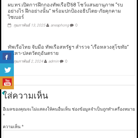
ผบ.ทร.เปิดการฝึกกองทัพเรือปี’68 โชว์แสนยานุภาพ “รบ
อย่างไร ฝึกอย่างนั้น” พร้อมปกป้องอธิปไตย-ภัยคุกคาม
ไซเบอร์
กุมภาพันธ์ 13, 2025
aneaphong
0
ทัพเรือไทย จับมือ ทัพเรือสหรัฐฯ สำรวจ “เรือหลวงสุโขทัย”
ค้นหา-ปลดวัตถุอันตราย
กุมภาพันธ์ 2, 2024
admin
0
ใส่ความเห็น
อีเมลของคุณจะไม่แสดงให้คนอื่นเห็น
ช่องข้อมูลจำเป็นถูกทำเครื่องหมาย
*
ความเห็น
*