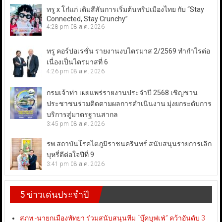
ทรู x โก๋แก่ เติมสีสันการเริ่มต้นทริปเมืองไทย กับ “Stay
Connected, Stay Crunchy”
4:28 pm
08 ส.ค. 2026
ทรู คอร์ปอเรชั่น รายงานงบไตรมาส 2/2569 ทำกำไรต่อ
เนื่องเป็นไตรมาสที่ 6
4:26 pm
08 ส.ค. 2026
กรมเจ้าท่า เผยแพร่รายงานประจำปี 2568 เชิญชวน
ประชาชนร่วมติดตามผลการดำเนินงาน มุ่งยกระดับการ
บริการสู่มาตรฐานสากล
3:45 pm
08 ส.ค. 2026
รพ.สถาบันโรคไตภูมิราชนครินทร์ สนับสนุนรายการเลิก
บุหรี่ดีต่อใจปีที่ 9
3:41 pm
08 ส.ค. 2026
5 ข่าวเด่นประจำปี
สภท.-นายกเมืองพัทยา ร่วมสนับสนุนทีม “บุ๊คบุฟเฟ่” คว้าอันดับ 3