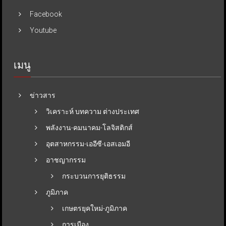
Facebook
Youtube
เมนู
ข่าวสาร
วิเคราะห์ บทความ ต่างประเทศ
พลังงาน-คมนาคม-โลจิสติกส์
อุตสาหกรรม-เออีซี-เอสเอมอี
อาชญากรรม
กระบวนการยุติธรรม
ภูมิภาค
เกษตรยุคใหม่-ภูมิภาค
การเมือง