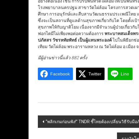
อย่างต่อเนื่อง เช่น การปรับพื้นที่วัดไผ่ล้อมให้เป็นพื้
โรงพยาบาลนครปฐม สาขาวัดไผ่ล้อม โครงการสวดเผาฟ
ศึกษา การอนุรักษ์และสืบสานวัฒนธรรมประเพณีไทย และต
ซึ่งจะเป็นสถานที่ดูแลด้านสุขภาพเกี่ยวกับไต โดยตั้งเป
สุขภาพให้กับญาติโยม เนื่องจากมีจำนวนผู้ป่วยเกี่
ฟอกไตมีไม่เพียงพอต่อความต้องการ
พระบาทสมเด็จพระเ
ปภัสสร วัชรหทัยพัทธ์ เป็นผู้แทนพระองค์
ไปในพิธียกช่
เทียม วัดไผ่ล้อม พระอารามหลวง ณ วัดไผ่ล้อม อ.เมือง จ.
มีผู้อ่านข่าวนี้แล้ว 882 ครั้ง
Facebook
Twitter
Line
Post
“พลิกเกมก่อนพัง!” TNDR ชี้ไทยต้องเปลี่ยนวิธีรับมื
navigation
รางวัลโพธ