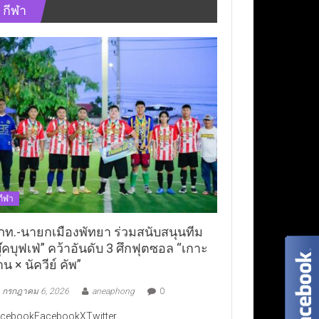
กีฬา
กีฬา
ภท.-นายกเมืองพัทยา ร่วมสนับสนุนทีม
ุ๊คบุฟเฟ่” คว้าอันดับ 3 ศึกฟุตซอล “เกาะ
าน × นัควีย์ คัพ”
กรกฎาคม 6, 2026
aneaphong
0
cebookFacebookXTwitter