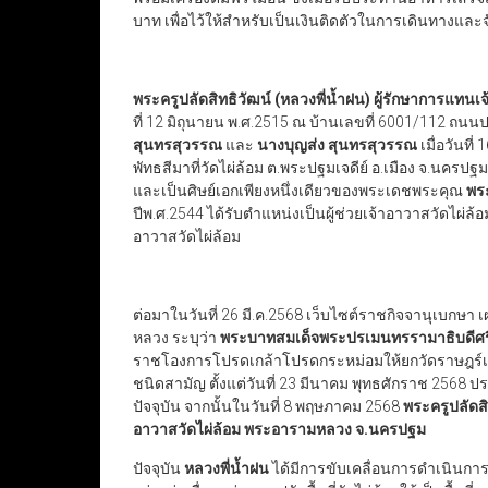
บาท เพื่อไว้ให้สำหรับเป็นเงินติดตัวในการเดินทางและ
พระครูปลัดสิทธิวัฒน์ (หลวงพี่น้ำฝน) ผู้รักษาการแ
ที่ 12 มิถุนายน พ.ศ.2515 ณ บ้านเลขที่ 6001/112 ถ
สุนทรสุวรรณ
และ
นางบุญส่ง สุนทรสุวรรณ
เมื่อวันที
พัทธสีมาที่วัดไผ่ล้อม ต.พระปฐมเจดีย์ อ.เมือง จ.นครป
และเป็นศิษย์เอกเพียงหนึ่งเดียวของพระเดชพระคุณ
พร
ปีพ.ศ.2544 ได้รับตำแหน่งเป็นผู้ช่วยเจ้าอาวาสวัดไผ่ล้
อาวาสวัดไผ่ล้อม
ต่อมาในวันที่ 26 มี.ค.2568 เว็บไซต์ราชกิจจานุเบ
หลวง ระบุว่า
พระบาทสมเด็จพระปรเมนทรรามาธิบดีศรีส
ราชโองการโปรดเกล้าโปรดกระหม่อมให้ยกวัดราษฎร์เป
ชนิดสามัญ ตั้งแต่วันที่ 23 มีนาคม พุทธศักราช 2568 ปร
ปัจจุบัน จากนั้นในวันที่ 8 พฤษภาคม 2568
พระครูปลัดสิ
อาวาสวัดไผ่ล้อม พระอารามหลวง จ.นครปฐม
ปัจจุบัน
หลวงพี่น้ำฝน
ได้มีการขับเคลื่อนการดำเนินกา