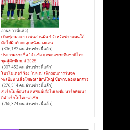
อ่านข่าวนี้แล้ว)
เปิดฟุตบอลเยาวชนสานฝัน 4 จังหวัดชายแดนใต้
คัดไปฝึกทักษะลูกหนังต่างแดน
(336,182 คน อ่านข่าวนี้แล้ว)
ประกาศรายชื่อ 14 แข้ง ฟุตซอลชายทีมชาติไทย
ชุดสู้ศึกซีเกมส์ 2025
(307,452 คน อ่านข่าวนี้แล้ว)
โปรโมเตอร์ ร้อง “ก.ล.ต.” เพิกถอนการรับจด
ทะเบียน บ.สื่อโฆษณายักษ์ใหญ่ ข้อหาปลอมเอกสาร
(276,514 คน อ่านข่าวนี้แล้ว)
ส.เรือใบ ต้อนรับ สหพันธ์เรือใบเอเชีย หารือพัฒนา
กีฬาเรือใบไทย-เอเชีย
(265,324 คน อ่านข่าวนี้แล้ว)