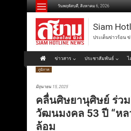
Skip
วันพฤหัสบดี, สิงหาคม 6, 2026
to
content
Siam Hot
ประเด็นข่าวร้อน ข
ข่าวสาร
ประชาสัมพันธ์
ไ
ภูมิภาค
มิถุนายน 15, 2025
คลื่นศิษยานุศิษย์ ร่
วัฒนมงคล 53 ปี “หลวง
ล้อม