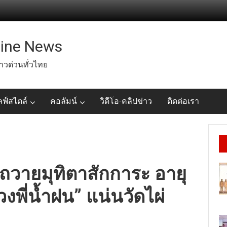
line News
่าวด่วนทั่วไทย
ลฟ์สไตล์
คอลัมน์
วิดีโอ-คลิปข่าว
ติดต่อเรา
วมถวายมุทิตาสักการะ อายุ
พี่น้ำฝน” แน่นวัดไผ่