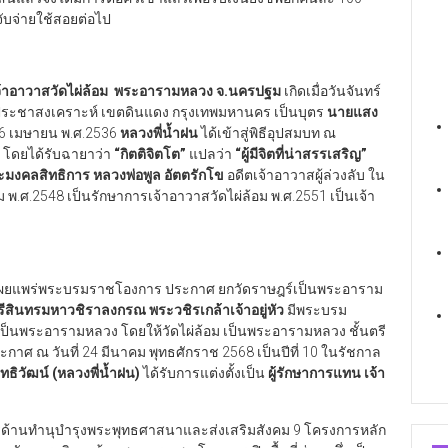
จับจ่ายใช้สอยต่อไป
ทนเจ้าอาวาสวัดไผ่ล้อม พระอารามหลวง จ.นครปฐม
เกิดเมื่อวันจันทร์
นนประชาสงเคราะห์ เขตดินแดง กรุงเทพมหานคร เป็นบุตร
นายแสง
่ 16 เมษายน พ.ศ.2536
หลวงพี่น้ำฝน
ได้เข้าสู่พิธีอุปสมบท ณ
ฐม โดยได้รับฉายาว่า
“
กิตติจิตโต
”
แปลว่า
“
ผู้มีจิตที่น่าสรรเสริญ
”
ะมงคลสิทธิการ หลวงพ่อพูล อัตตรักโข
อดีตเจ้าอาวาสผู้ล่วงลับ ใน
อม พ.ศ.2548 เป็นรักษาการเจ้าอาวาสวัดไผ่ล้อม พ.ศ.2551 เป็นเจ้า
กษา เผยแพร่พระบรมราชโองการ ประกาศ ยกวัดราษฎร์เป็นพระอาราม
ินทรมหาวชิราลงกรณ พระวชิรเกล้าเจ้าอยู่หัว
มีพระบรม
็นพระอารามหลวง โดยให้วัดไผ่ล้อม เป็นพระอารามหลวง ชั้นตรี
ะกาศ ณ วันที่ 24 มีนาคม พุทธศักราช 2568 เป็นปีที่ 10 ในรัชกาล
ทธิวัฒน์ (หลวงพี่น้ำฝน)
ได้รับการแต่งตั้งเป็น
ผู้รักษาการแทน เจ้า
รด้านทำนุบำรุงพระพุทธศาสนาและส่งเสริมสังคม 9 โครงการหลัก