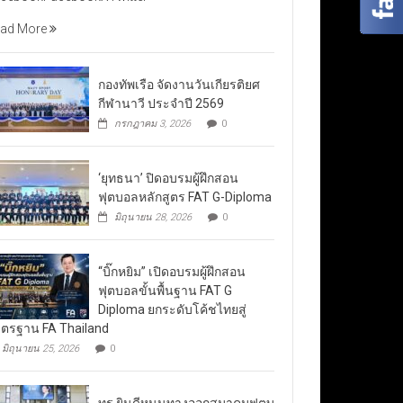
ad More
กองทัพเรือ จัดงานวันเกียรติยศ
กีฬานาวี ประจำปี 2569
กรกฎาคม 3, 2026
0
‘ยุทธนา’ ปิดอบรมผู้ฝึกสอน
ฟุตบอลหลักสูตร FAT G-Diploma
มิถุนายน 28, 2026
0
“บิ๊กหยิม” เปิดอบรมผู้ฝึกสอน
ฟุตบอลขั้นพื้นฐาน FAT G
Diploma ยกระดับโค้ชไทยสู่
ตรฐาน FA Thailand
มิถุนายน 25, 2026
0
ทรู ยินดีหนุนทางออกสมาคมฟุตบ