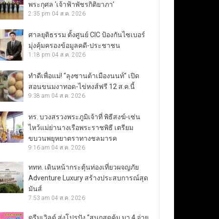
พระกุศล ‘เจ้าฟ้าพัชรกิติยาภา’
2:35 pm
04 ส.ค. 2026
ศาลยุติธรรม ตั้งศูนย์ CIC ป้องกันไซเบอร์
มุ่งคุ้มครองข้อมูลคดี-ประชาชน
1:18 pm
04 ส.ค. 2026
ทำดีเพื่อแม่! “ลุงซานต้าเมืองนนท์” เปิด
สอนขนมงาทอด-ไข่หงส์ฟรี 12 ส.ค.นี้
9:38 am
04 ส.ค. 2026
ทร. บวงสรวงพระภูมิเจ้าที่ พิธีสงฆ์-เซ่น
ไหว้แม่ย่านางเรือพระราชพิธี เตรียม
ขบวนพยุหยาตราทางชลมารค
9:16 am
04 ส.ค. 2026
ททท. เดินหน้ากระตุ้นท่องเที่ยวผจญภัย
Adventure Luxury สร้างประสบการณ์สุด
มันส์
7:53 am
04 ส.ค. 2026
ดรีมเวิลด์ ส่งโปรปัง “สนุกสุดคุ้ม มา 4 จ่าย