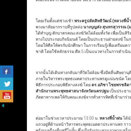
โดยเริ่มตั้งแต่ช่วงเช้า
พระครูปลัดสิทธิวัฒน์ (หลวงพี่
พวงมาลัยมากราบที่รูปหล่อ
นางบุญส่ง สุนทรสุวรรณ (
ได้ทำบุญ ตักบาตรคณะสงฆ์วัดไผ่ล้อมทั้งวัด เพื่อเป็นสิริ
ทางไปประกอบกิจนิมนต์ โดยเป็นประธานฝ่ายสงฆ์ ในกา
โดยให้ศีลให้พรกับนักศึกษา ในการเรียนรู้เพื่อเตรีย
ชาติ โดยใช้หลักธรรม ศีล 5 เป็นแนวทางในการดำเนินช
จากนั้นได้เดินทางกลับมาที่วัดไผ่ล้อม ซึ่งมีคลื่นศิษยาน
ภายในวิหารพระพุทธเมตตาประทานพรดูแน่นขนัด โดยตลอดช่
พิธีการประกอบพิธีทางสงฆ์ โดย
ดร.อภิชา ไชยพรชลิด
สำนักงานพระพุทธศาสนาจังหวัดนครปฐม
เป็นประธาน
ภัตตาหารเพลให้กับคณะสงฆ์จากทั่วสารทิศที่เข้ามาร
ต่อมาในช่วงเวลาประมาณ 13.00 น.
หลวงพี่น้ำฝน
ได้น
แถวอยู่ที่ด้านหน้าวิหารพระพุทธเมตตาประทานพร รา
พร้อมเครื่องดื่มฟรีไม่อั้น ซึ่งเมื่อรับประทานอาหารเสร็