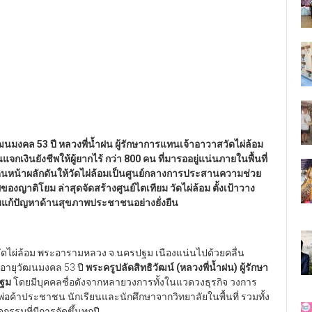
ุวัฒนมงคล
53
ปี หลวงพี่น้ำฝน ผู้รักษาการแทนเจ้าอาวาสวัดไผ่ล้อม
เงินยังชีพให้ผู้ยากไร้ กว่า
800
คน ที่มารออยู่แน่นภายในพื้นที่
้เดินหน้าผลักดันให้วัดไผ่ล้อมเป็นศูนย์กลางการประสานความช่วย
ของญาติโยม ล่าสุดจัดสร้างศูนย์ไตเทียม วัดไผ่ล้อม ตั้งเป้าวาง
่วมแก้ปัญหาด้านสุขภาพประชาชนอย่างยั่งยืน
ร วัดไผ่ล้อม พระอารามหลวง จ.นครปฐม เนืองแน่นไปด้วยคลื่น
ะ อายุวัฒนมงคล 53 ปี
พระครูปลัดสิทธิวัฒน์ (หลวงพี่น้ำฝน) ผู้รักษา
ปฐม
โดยมีบุคคลชื่อดังจากหลายวงการทั้งในแวดวงธุรกิจ วงการ
ค้าประชาชน นักเรียนและนักศึกษาจากวิทยาลัยในพื้นที่ รวมทั้ง
กรรมที่มีการจัดขึ้นทุกปี