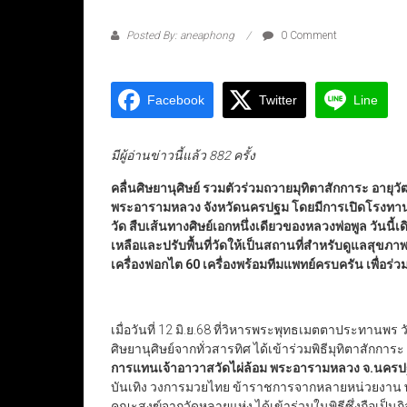
Posted By: aneaphong
0 Comment
Facebook
Twitter
Line
มีผู้อ่านข่าวนี้แล้ว 882 ครั้ง
คลื่นศิษยานุศิษย์ รวมตัวร่วมถวายมุทิตาสักการะ อาย
พระอารามหลวง จังหวัดนครปฐม โดยมีการเปิดโรงทานแจก
วัด สืบเส้นทางศิษย์เอกหนึ่งเดียวของหลวงพ่อพูล วันนี
เหลือและปรับพื้นที่วัดให้เป็นสถานที่สำหรับดูแลสุขภาพ
เครื่องฟอกไต
60
เครื่องพร้อมทีมแพทย์ครบครัน เพื่อร
เมื่อวันที่ 12 มิ.ย.68 ที่วิหารพระพุทธเมตตาประทานพ
ศิษยานุศิษย์จากทั่วสารทิศ ได้เข้าร่วมพิธีมุทิตาสักการ
การแทนเจ้าอาวาสวัดไผ่ล้อม พระอารามหลวง จ.นคร
บันเทิง วงการมวยไทย ข้าราชการจากหลายหน่วยงาน พ่อ
คณะสงฆ์จากวัดหลายแห่ง ได้เข้าร่วมในพิธีซึ่งถือเป็นกิจ