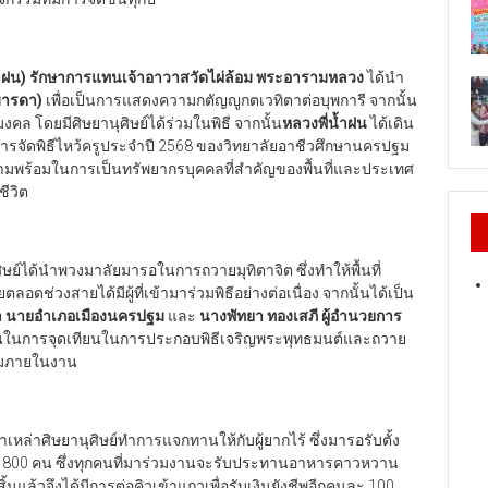
น้ำฝน) รักษาการแทนเจ้าอาวาสวัดไผ่ล้อม พระอารามหลวง
ได้นำ
มารดา)
เพื่อเป็นการแสดงความกตัญญูกตเวทิตาต่อบุพการี จากนั้น
มงคล โดยมีศิษยานุศิษย์ได้ร่วมในพิธี จากนั้น
หลวงพี่น้ำฝน
ได้เดิน
รจัดพิธีไหว้ครูประจำปี 2568 ของวิทยาลัยอาชีวศึกษานครปฐม
มความพร้อมในการเป็นทรัพยากรบุคคลที่สำคัญของพื้นที่และประเทศ
ีวิต
ุศิษย์ได้นำพวงมาลัยมารอในการถวายมุทิตาจิต ซึ่งทำให้พื้นที่
วงสายได้มีผู้ที่เข้ามาร่วมพิธีอย่างต่อเนื่อง จากนั้นได้เป็น
า นายอำเภอเมืองนครปฐม
และ
นางพัทยา ทองเสภี ผู้อำนวยการ
ในการจุดเทียนในการประกอบพิธีเจริญพระพุทธมนต์และถวาย
่วมภายในงาน
ำเหล่าศิษยานุศิษย์ทำการแจกทานให้กับผู้ยากไร้ ซึ่งมารอรับตั้ง
ว 800 คน ซึ่งทุกคนที่มาร่วมงานจะรับประทานอาหารคาวหวาน
จสิ้นแล้วจึงได้มีการต่อคิวเข้าแถวเพื่อรับเงินยังชีพอีกคนละ 100