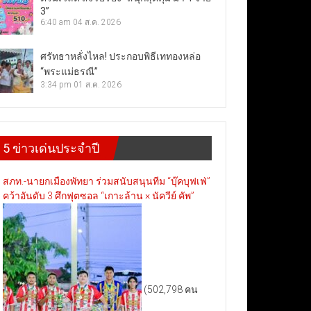
3”
6:40 am
04 ส.ค. 2026
ศรัทธาหลั่งไหล! ประกอบพิธีเททองหล่อ
“พระแม่ธรณี”
3:34 pm
01 ส.ค. 2026
5 ข่าวเด่นประจำปี
สภท.-นายกเมืองพัทยา ร่วมสนับสนุนทีม “บุ๊คบุฟเฟ่”
คว้าอันดับ 3 ศึกฟุตซอล “เกาะล้าน × นัควีย์ คัพ”
(502,798 คน