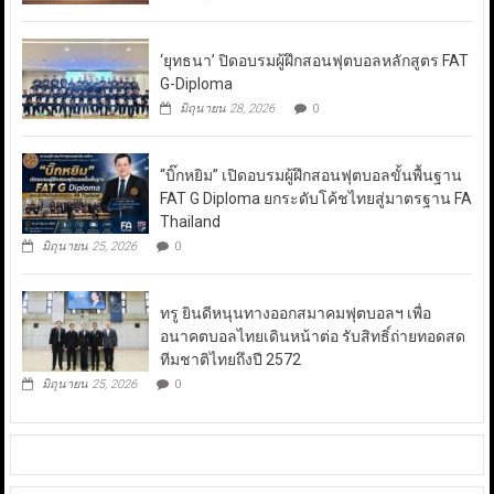
‘ยุทธนา’ ปิดอบรมผู้ฝึกสอนฟุตบอลหลักสูตร FAT
G-Diploma
มิถุนายน 28, 2026
0
“บิ๊กหยิม” เปิดอบรมผู้ฝึกสอนฟุตบอลขั้นพื้นฐาน
FAT G Diploma ยกระดับโค้ชไทยสู่มาตรฐาน FA
Thailand
มิถุนายน 25, 2026
0
ทรู ยินดีหนุนทางออกสมาคมฟุตบอลฯ เพื่อ
อนาคตบอลไทยเดินหน้าต่อ รับสิทธิ์ถ่ายทอดสด
ทีมชาติไทยถึงปี 2572
มิถุนายน 25, 2026
0