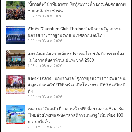
“บิ๊กกอล์ฟ” นำทีมอาสาฯ ฝึกกู้ภัยทางน้ำ ยกระดับศักยภาพ
ช่วยเหลือประชาชน
3:39 pm
08 ส.ค. 2026
เปิดตัว “Quantum Club Thailand” ผนึกภาครัฐ-เอกชน-
นักวิจัย วางรากฐานระบบนิเวศควอนตัมไทย
3:33 pm
08 ส.ค. 2026
สภาสังคมสงเคราะห์แห่งประเทศไทยฯ จัดกิจกรรมเนื่อง
ในโอกาสสัปดาห์วันแม่แห่งชาติ 2569
3:28 pm
08 ส.ค. 2026
สตช.-บ.กลางฯ มอบรางวัล “สุภาพบุรุษจราจร ประชาชน
สัญจรปลอดภัย” ปี’68 พร้อมเปิดโครงการ ปี’69 ต่อเนื่องปี
ที่ 4
3:19 pm
08 ส.ค. 2026
เทศกาล “วันแม่” เที่ยวสวนน้ำ ฟรี! ที่สยามอะเมซิ่งพาร์ค
“ไทยช่วยไทยพลัส-บัตรสวัสดิการแห่งรัฐ” เพิ่มเพียง 100
บ. สนุกไม่อั้น
2:10 am
08 ส.ค. 2026