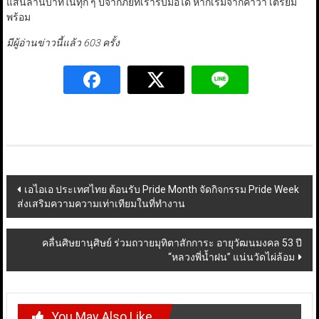
แสนล้านบาทในทุก ๆ ปีจากภัยที่เรารับมือได้ หากเริ่มจากคำว่า เตรียม
พร้อม
มีผู้อ่านข่าวนี้แล้ว 603 ครั้ง
Post
เอไอเอ ประเทศไทย ต้อนรับ Pride Month จัดกิจกรรม Pride Week
ส่งเสริมความความเท่าเทียมในที่ทำงาน
navigation
คลื่นศิษยานุศิษย์ ร่วมถวายมุทิตาสักการะ อายุวัฒนมงคล 53 ปี
“หลวงพี่น้ำฝน” แน่นวัดไผ่ล้อม
You May Also Like