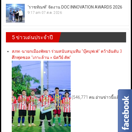
‘ราชทัณฑ์’ จัดงาน DOC INNOVATION AWARDS 2026
9:17 am
07 ส.ค. 2026
5 ข่าวเด่นประจำปี
สภท.-นายกเมืองพัทยา ร่วมสนับสนุนทีม “บุ๊คบุฟเฟ่” คว้าอันดับ 3
ศึกฟุตซอล “เกาะล้าน × นัควีย์ คัพ”
(546,771 คน อ่านข่าวนี้แล้ว)