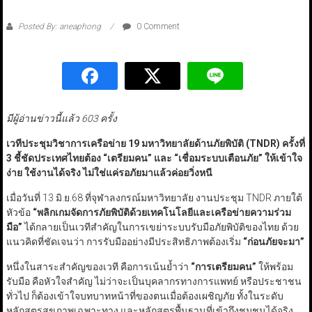
Posted By: aneaphong
0 Comment
มีผู้อ่านข่าวนี้แล้ว 603 ครั้ง
เวทีประชุมวิชาการเครือข่าย
19
มหาวิทยาลัยด้านภัยพิบัติ (TNDR
)
ครั้งที่
3
ชี้ชัดประเทศไทยต้อง
“
เตรียมคน
”
และ
“
เชื่อมระบบเตือนภัย
”
ให้เข้าใจ
ง่าย ใช้งานได้จริง ไม่ใช่แค่รอภัยมาแล้วค่อยวิ่งหนี
เมื่อวันที่ 13 มิ.ย.68 ที่จุฬาลงกรณ์มหาวิทยาลัย งานประชุม TNDR ภายใต้
หัวข้อ
“
พลิกเกมจัดการภัยพิบัติด้วยเทคโนโลยีและเครือข่ายความร่วม
มือ
”
ได้กลายเป็นเวทีสำคัญในการเขย่าระบบรับมือภัยพิบัติของไทย ด้วย
แนวคิดที่ชัดเจนว่า การรับมืออย่างมีประสิทธิภาพต้องเริ่ม
“
ก่อนภัยจะมา
”
หนึ่งในสาระสำคัญของเวที คือการเน้นย้ำว่า
“
การเตรียมคน
”
ให้พร้อม
รับมือ คือหัวใจสำคัญ ไม่ว่าจะเป็นบุคลากรทางการแพทย์ หรือประชาชน
ทั่วไป ก็ต้องเข้าใจบทบาทหน้าที่ของตนเมื่อต้องเผชิญภัย ทั้งในระดับ
หลักสูตรสุขภาพเฉพาะทาง และหลักสูตรพื้นฐานที่เข้าถึงชุมชนได้จริง