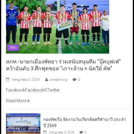
กีฬา
สภท.-นายกเมืองพัทยา ร่วมสนับสนุนทีม “บุ๊คบุฟเฟ่”
คว้าอันดับ 3 ศึกฟุตซอล “เกาะล้าน × นัควีย์ คัพ”
กรกฎาคม 6, 2026
aneaphong
0
FacebookFacebookXTwitter
Read More
กองทัพเรือ จัดงานวันเกียรติยศกีฬานาวี ประจำ
ปี 2569
กรกฎาคม 3, 2026
0