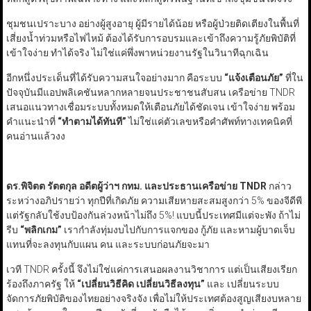
ชุมชนเปราะบาง อย่างผู้สูงอายุ ผู้มีรายได้น้อย หรือผู้ป่วยติดเตียงในพื้นที่
เสี่ยงน้ำท่วมหรือไฟไหม้ ต้องได้รับการอบรมและเข้าถึงความรู้ภัยพิบัติที่
เข้าใจง่าย ทำได้จริง ไม่ใช่แค่พึ่งพาหน่วยงานรัฐในวินาทีฉุกเฉิน
อีกหนึ่งประเด็นที่ได้รับความสนใจอย่างมาก คือระบบ
“
แจ้งเตือนภัย
”
ที่ใน
ปัจจุบันมีแอปพลิเคชันหลากหลายจนประชาชนสับสน เครือข่าย TNDR
เสนอแนวทางเชื่อมระบบทั้งหมดให้เตือนภัยได้ชัดเจน เข้าใจง่าย พร้อม
คำแนะนำที่
“
ทำตามได้ทันที
”
ไม่ใช่แค่ตัวเลขหรือคำศัพท์ทางเทคนิคที่
คนอ่านแล้วงง
ดร.พิจิตต รัตตกุล อดีตผู้ว่าฯ กทม. และประธานเครือข่าย TNDR
กล่าว
ระหว่างอภิปรายว่า ทุกปีที่เกิดภัย ความเสียหายสะสมสูงกว่า 5% ของจีดีพี
แต่รัฐกลับใช้งบป้องกันล่วงหน้าไม่ถึง 5%! แบบนี้ประเทศมีแต่จะพัง ถ้าไม่
รีบ
“
พลิกเกม
”
เรากำลังทุ่มงบไปกับการแจกของ กู้ภัย และหามผู้บาดเจ็บ
แทนที่จะลงทุนกับแผน คน และระบบก่อนภัยจะมา
เวที TNDR ครั้งนี้ จึงไม่ใช่แค่การเสนอผลงานวิชาการ แต่เป็นเสียงเรียก
ร้องถึงภาครัฐ ให้
“
เปลี่ยนวิธีคิด เปลี่ยนวิธีลงทุน
”
และ เปลี่ยนระบบ
จัดการภัยพิบัติของไทยอย่างจริงจัง เพื่อไม่ให้ประเทศต้องสูญเสียงบหลาย