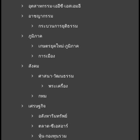
อุตสาหกรรม-เออีซี-เอสเอมอี
อาชญากรรม
กระบวนการยุติธรรม
ภูมิภาค
เกษตรยุคใหม่-ภูมิภาค
การเมือง
สังคม
ศาสนา-วัฒนธรรม
พระเครื่อง
กทม
เศรษฐกิจ
อสังหาริมทรัพย์
ตลาด-ซีเอสอาร์
หุ้น-กองทุนรวม