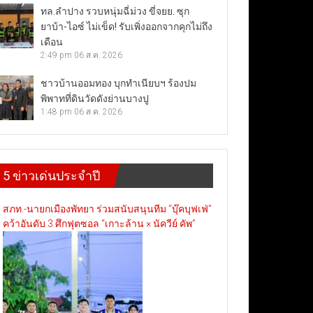
ทล.ลำปาง รวบหนุ่มฉี่ม่วง ขี่จยย. ซุก
ยาบ้า-ไอซ์ ไม่เข็ด! รับเพิ่งออกจากคุกไม่ถึง
เดือน
2:49 pm
06 ส.ค. 2026
ชาวบ้านออมทอง บุกทำเนียบฯ ร้องปม
พิพาทที่ดินวัดดังย่านบางปู
1:48 pm
06 ส.ค. 2026
5 ข่าวเด่นประจำปี
สภท.-นายกเมืองพัทยา ร่วมสนับสนุนทีม “บุ๊คบุฟเฟ่”
คว้าอันดับ 3 ศึกฟุตซอล “เกาะล้าน × นัควีย์ คัพ”