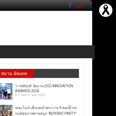
สยาม อัพเดท
‘ราชทัณฑ์’ จัดงาน DOC INNOVATION
AWARDS 2026
9:17 am
07 ส.ค. 2026
เดอะไนน์ เซ็นเตอร์ พระราม 9 ตอกย้ำเท
รนด์สุขภาพสายสนุก ‘AEROBIC PARTY’