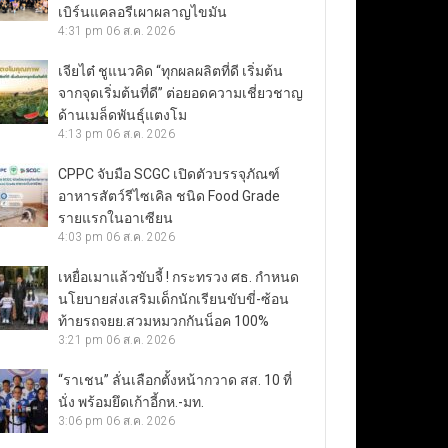
เบิร์นแคลอรีเผาผลาญไขมัน
4:31 pm
06 ส.ค. 2026
เจียไต๋ ชูแนวคิด “ทุกผลผลิตที่ดี เริ่มต้น
จากจุดเริ่มต้นที่ดี” ต่อยอดความเชี่ยวชาญ
ด้านเมล็ดพันธุ์แตงโม
4:13 pm
06 ส.ค. 2026
CPPC จับมือ SCGC เปิดตัวบรรจุภัณฑ์
อาหารสัตว์รีไซเคิล ชนิด Food Grade
รายแรกในอาเซียน
4:03 pm
06 ส.ค. 2026
เหยื่อเมาแล้วขับจี้ ! กระทรวง ศธ. กำหนด
นโยบายส่งเสริมเด็กนักเรียนขับขี่-ซ้อน
ท้ายรถจยย.สวมหมวกกันน็อค 100%
3:21 pm
06 ส.ค. 2026
“ราเชน” ลั่นเลือกตั้งหน้ากวาด สส. 10 ที่
นั่ง พร้อมยึดเก้าอี้กห.-มท.
3:06 pm
06 ส.ค. 2026