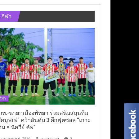
กีฬา
กีฬา
ภท.-นายกเมืองพัทยา ร่วมสนับสนุนทีม
ุ๊คบุฟเฟ่” คว้าอันดับ 3 ศึกฟุตซอล “เกาะ
าน × นัควีย์ คัพ”
กรกฎาคม 6, 2026
aneaphong
0