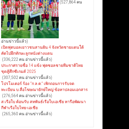
(527,864 คน
อ่านข่าวนี้แล้ว)
เปิดฟุตบอลเยาวชนสานฝัน 4 จังหวัดชายแดนใต้
คัดไปฝึกทักษะลูกหนังต่างแดน
(336,222 คน อ่านข่าวนี้แล้ว)
ประกาศรายชื่อ 14 แข้ง ฟุตซอลชายทีมชาติไทย
ชุดสู้ศึกซีเกมส์ 2025
(307,502 คน อ่านข่าวนี้แล้ว)
โปรโมเตอร์ ร้อง “ก.ล.ต.” เพิกถอนการรับจด
ทะเบียน บ.สื่อโฆษณายักษ์ใหญ่ ข้อหาปลอมเอกสาร
(276,564 คน อ่านข่าวนี้แล้ว)
ส.เรือใบ ต้อนรับ สหพันธ์เรือใบเอเชีย หารือพัฒนา
กีฬาเรือใบไทย-เอเชีย
(265,360 คน อ่านข่าวนี้แล้ว)