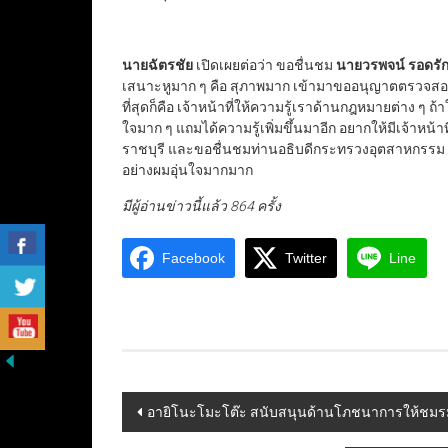
นายฉัตรชัย
เปิดเผยต่อว่า ขอชื่นชม
นายวรพจน์ รอดรัก
เสนาะหูมาก ๆ คือ สุภาพมาก เข้ามาขออนุญาตตรวจสอบแ
ที่สุดก็คือ เจ้าหน้าที่ให้ความรู้เราด้านกฎหมายต่าง ๆ
ใจมาก ๆ แถมได้ความรู้เพิ่มขึ้นมาอีก อยากให้มีเจ้าหน
ราชบุรี และขอชื่นชมท่านอธิบดีกระทรวงอุตสาหกรรม ท
อย่างผมอุ่นใจมากมาก
มีผู้อ่านข่าวนี้แล้ว 864 ครั้ง
Facebook
Twitter
Line
Post
อายิโนะโมะโต๊ะ สนับสนุนด้านโภชนาการให้ชมรมว
navigation