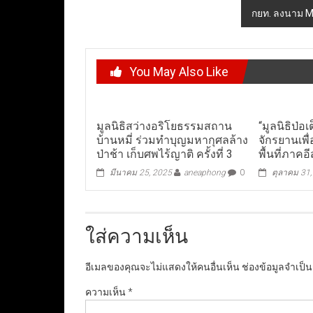
กยท. ลงนาม MO
You May Also Like
มูลนิธิสว่างอริโยธรรมสถาน
“มูลนิธิป่อ
บ้านหมี่ ร่วมทำบุญมหากุศลล้าง
จักรยานเพื
ป่าช้า เก็บศพไร้ญาติ ครั้งที่ 3
พื้นที่ภาคอ
มีนาคม 25, 2025
aneaphong
0
ตุลาคม 31
ใส่ความเห็น
อีเมลของคุณจะไม่แสดงให้คนอื่นเห็น
ช่องข้อมูลจำเป็
ความเห็น
*