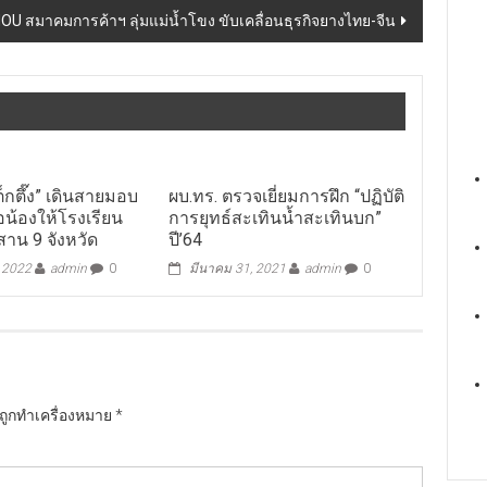
U สมาคมการค้าฯ ลุ่มแม่น้ำโขง ขับเคลื่อนธุรกิจยางไทย-จีน
เต็กตึ๊ง” เดินสายมอบ
ผบ.ทร. ตรวจเยี่ยมการฝึก “ปฏิบัติ
่อน้องให้โรงเรียน
การยุทธ์สะเทินน้ำสะเทินบก”
ีสาน 9 จังหวัด
ปี’64
, 2022
admin
0
มีนาคม 31, 2021
admin
0
นถูกทำเครื่องหมาย
*