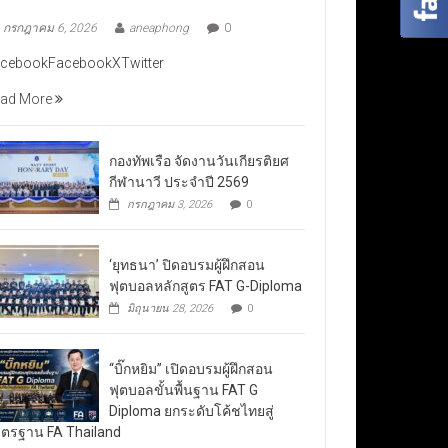
กรกฎาคม 6, 2026
aneaphong
0
cebookFacebookXTwitter
ad More
กองทัพเรือ จัดงานวันเกียรติยศ
กีฬานาวี ประจำปี 2569
กรกฎาคม 3, 2026
0
‘ยุทธนา’ ปิดอบรมผู้ฝึกสอน
ฟุตบอลหลักสูตร FAT G-Diploma
มิถุนายน 28, 2026
0
“บิ๊กหยิม” เปิดอบรมผู้ฝึกสอน
ฟุตบอลขั้นพื้นฐาน FAT G
Diploma ยกระดับโค้ชไทยสู่
ตรฐาน FA Thailand