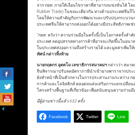
จาก กยท. ภายใต้เงื่อนไขราคาที่สามารถแข่งขันได้ 
Rubber Trade) ในขณะเดียวกัน ทางด้านประเทศจีนก็ไ
โดยให้ความสำคัญกับการพัฒนาและปรับปรุงกระบวนการ
ประเทศจีนให้สามารถส่งออกได้อย่างมีประสิทธิภาพเช่
“กยท. หวังว่า ความร่วมมือในครั้งนี้เป็นโอกาสครั้งส
ประเทศ ลดอุปสรรคทางการค้าที่อาจจะเกิดขึ้นในอนาคต ส
ในประเทศส่งออก รวมถึงสร้างรายได้ และมูลค่าเพิ่มให
ทัศน์ กล่าวทิ้งท้าย
นายกฤตกร อุตตโม เลขาธิการสมาคมฯ
กล่าวว่า สมาค
จีนพิจารณาปรับลดอัตราภาษีนำเข้ายางพาราจากประเทศไ
ยังทำหน้าที่เป็นตัวกลางในการประสานงานระหว่าง กย
การค้าและโลจิสติกส์ ตลอดจนส่งเสริมการแลกเปลี่ยนอ
โครงสร้างพื้นฐานที่เกี่ยวข้อง เพื่อสนับสนุนความร่วม
มีผู้อ่านข่าวนี้แล้ว 652 ครั้ง
Facebook
Twitter
Line