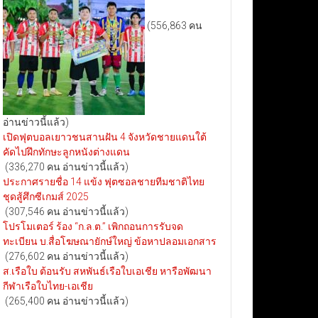
(556,863 คน
อ่านข่าวนี้แล้ว)
เปิดฟุตบอลเยาวชนสานฝัน 4 จังหวัดชายแดนใต้
คัดไปฝึกทักษะลูกหนังต่างแดน
(336,270 คน อ่านข่าวนี้แล้ว)
ประกาศรายชื่อ 14 แข้ง ฟุตซอลชายทีมชาติไทย
ชุดสู้ศึกซีเกมส์ 2025
(307,546 คน อ่านข่าวนี้แล้ว)
โปรโมเตอร์ ร้อง “ก.ล.ต.” เพิกถอนการรับจด
ทะเบียน บ.สื่อโฆษณายักษ์ใหญ่ ข้อหาปลอมเอกสาร
(276,602 คน อ่านข่าวนี้แล้ว)
ส.เรือใบ ต้อนรับ สหพันธ์เรือใบเอเชีย หารือพัฒนา
กีฬาเรือใบไทย-เอเชีย
(265,400 คน อ่านข่าวนี้แล้ว)