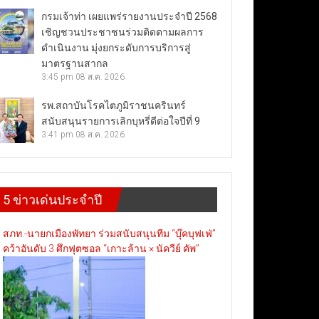
กรมเจ้าท่า เผยแพร่รายงานประจำปี 2568
เชิญชวนประชาชนร่วมติดตามผลการ
ดำเนินงาน มุ่งยกระดับการบริการสู่
มาตรฐานสากล
3:45 pm
08 ส.ค. 2026
รพ.สถาบันโรคไตภูมิราชนครินทร์
สนับสนุนรายการเลิกบุหรี่ดีต่อใจปีที่ 9
3:41 pm
08 ส.ค. 2026
5 ข่าวเด่นประจำปี
สภท.-นายกเมืองพัทยา ร่วมสนับสนุนทีม “บุ๊คบุฟเฟ่”
คว้าอันดับ 3 ศึกฟุตซอล “เกาะล้าน × นัควีย์ คัพ”