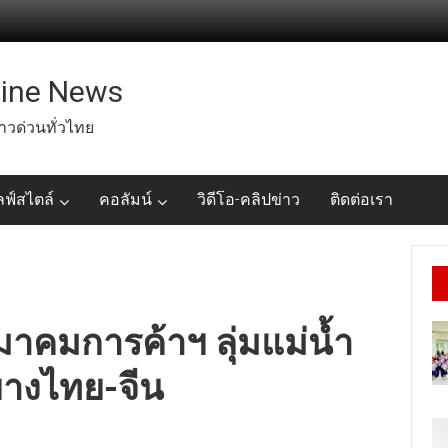
line News
่าวด่วนทั่วไทย
ลฟ์สไตล์
คอลัมน์
วิดีโอ-คลิปข่าว
ติดต่อเรา
คมการค้าฯ ลุ่มแม่น้ำ
จยางไทย-จีน