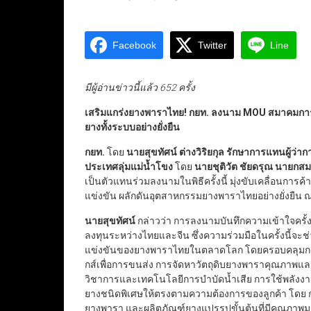
Facebook
Twitter
Line
มีผู้อ่านข่าวนี้แล้ว 652 ครั้ง
เสริมแกร่งยางพาราไทย! กยท. ลงนาม MOU
สมาคมการค
ยางทั้งระบบอย่างยั่งยืน
กยท.
โดย
นายสุขทัศน์ ต่างวิริยกุล รักษาการแทนผู้ว่าก
ประเทศลุ่มแม่น้ำโขง
โดย
นายชุติวัต ชัยดรุณ นายกส
เป็นตัวแทนร่วมลงนามในพิธีครั้งนี้ มุ่งขับเคลื่อนกา
แข่งขัน ผลักดันอุตสาหกรรมยางพาราไทยอย่างยั่งยืน 
นายสุขทัศน์
กล่าวว่า การลงนามบันทึกความเข้าใจครั้ง
ลงทุนระหว่างไทยและจีน ซึ่งความร่วมมือในครั้งนี้จ
แข่งขันของยางพาราไทยในตลาดโลก โดยครอบคลุมการพ
กส์เพื่อการขนส่ง การจัดหาวัตถุดิบยางพาราคุณภาพแล
วิชาการและเทคโนโลยีการบำบัดน้ำเสีย การใช้พลังง
ยางชนิดพิเศษให้ตรงตามความต้องการของลูกค้า โดย
ยางพารา และผลิตภัณฑ์ยางแปรรูปขั้นต้นที่มีคุณภา