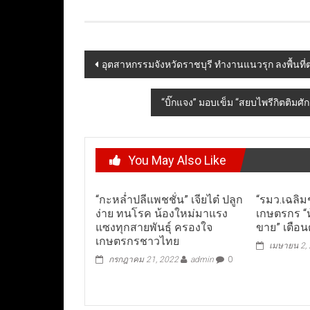
Post
อุตสาหกรรมจังหวัดราชบุรี ทำงานแนวรุก ลงพื้นที
navigation
“บิ๊กแจง” มอบเข็ม “สยบไพรีกิตติมศ
You May Also Like
“กะหล่ำปลีแพชชั่น” เจียไต๋ ปลูก
“รมว.เฉลิมช
ง่าย ทนโรค น้องใหม่มาแรง
เกษตรกร “ห
แซงทุกสายพันธุ์ ครองใจ
ขาย” เตือน
เกษตรกรชาวไทย
เมษายน 2,
กรกฎาคม 21, 2022
admin
0