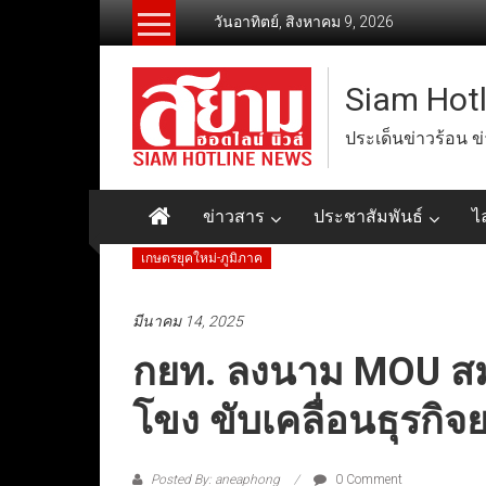
Skip
วันอาทิตย์, สิงหาคม 9, 2026
to
content
Siam Hot
ประเด็นข่าวร้อน ข
ข่าวสาร
ประชาสัมพันธ์
ไ
เกษตรยุคใหม่-ภูมิภาค
มีนาคม 14, 2025
กยท. ลงนาม MOU สมา
โขง ขับเคลื่อนธุรกิ
Posted By: aneaphong
0 Comment