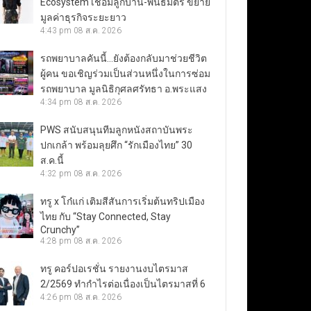
Ecosystem เชื่อมลูกบ้าน-พันธมิตร ขยาย
มูลค่าธุรกิจระยะยาว
4:43 pm
08 ส.ค. 2026
รถพยาบาลคันนี้…ยังต้องกลับมาช่วยชีวิต
ผู้คน ขอเชิญร่วมเป็นส่วนหนึ่งในการซ่อม
รถพยาบาล มูลนิธิกุศลศรัทธา อ.พระแสง
4:34 pm
08 ส.ค. 2026
PWS สนับสนุนทีมลูกหนังสถาบันพระ
ปกเกล้า พร้อมลุยศึก “รักเมืองไทย” 30
ส.ค.นี้
4:32 pm
08 ส.ค. 2026
ทรู x โก๋แก่ เติมสีสันการเริ่มต้นทริปเมือง
ไทย กับ “Stay Connected, Stay
Crunchy”
4:28 pm
08 ส.ค. 2026
ทรู คอร์ปอเรชั่น รายงานงบไตรมาส
2/2569 ทำกำไรต่อเนื่องเป็นไตรมาสที่ 6
4:26 pm
08 ส.ค. 2026