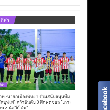
กีฬา
กีฬา
ภท.-นายกเมืองพัทยา ร่วมสนับสนุนทีม
ุ๊คบุฟเฟ่” คว้าอันดับ 3 ศึกฟุตซอล “เกาะ
าน × นัควีย์ คัพ”